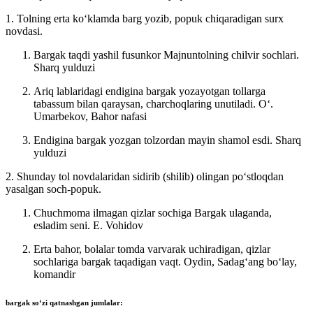
1. Tolning erta koʻklamda barg yozib, popuk chiqaradigan surx
novdasi.
Bargak taqdi yashil fusunkor Majnuntolning chilvir sochlari.
Sharq yulduzi
Ariq lablaridagi endigina bargak yozayotgan tollarga
tabassum bilan qaraysan, charchoqlaring unutiladi.
Oʻ.
Umarbekov, Bahor nafasi
Endigina bargak yozgan tolzordan mayin shamol esdi.
Sharq
yulduzi
2. Shunday tol novdalaridan sidirib (shilib) olingan poʻstloqdan
yasalgan soch-popuk.
Chuchmoma ilmagan qizlar sochiga Bargak ulaganda,
esladim seni.
E. Vohidov
Erta bahor, bolalar tomda varvarak uchiradigan, qizlar
sochlariga bargak taqadigan vaqt.
Oydin, Sadagʻang boʻlay,
komandir
bargak
soʻzi qatnashgan jumlalar: