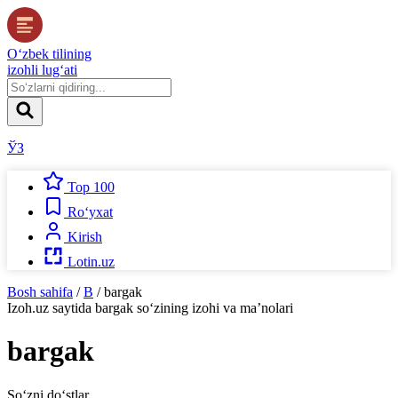
O‘zbek tilining
izohli lug‘ati
ЎЗ
Top 100
Ro‘yxat
Kirish
Lotin.uz
Bosh sahifa
/
B
/
bargak
Izoh.uz
saytida
bargak
so‘zining izohi va ma’nolari
bargak
So‘zni do‘stlar