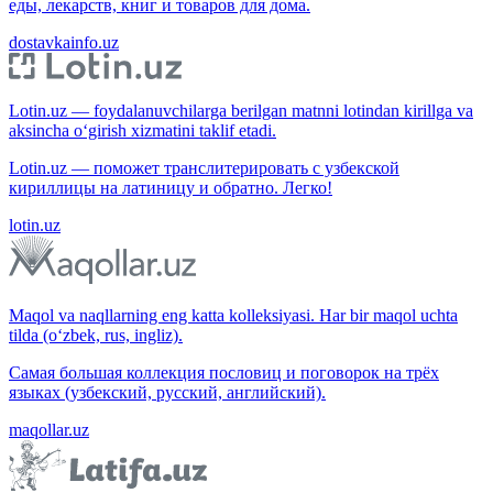
еды, лекарств, книг и товаров для дома.
dostavkainfo.uz
Lotin.uz — foydalanuvchilarga berilgan matnni lotindan kirillga va
aksincha o‘girish xizmatini taklif etadi.
Lotin.uz — поможет транслитерировать с узбекской
кириллицы на латиницу и обратно. Легко!
lotin.uz
Maqol va naqllarning eng katta kolleksiyasi. Har bir maqol uchta
tilda (o‘zbek, rus, ingliz).
Самая большая коллекция пословиц и поговорок на трёх
языках (узбекский, русский, английский).
maqollar.uz