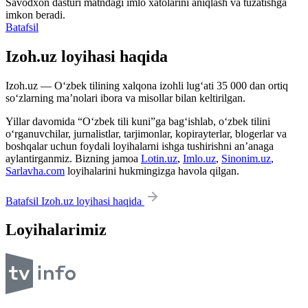
Savodxon dasturi matndagi imlo xatolarini aniqlash va tuzatishga
imkon beradi.
Batafsil
Izoh.uz loyihasi haqida
Izoh.uz — O‘zbek tilining xalqona izohli lug‘ati 35 000 dan ortiq
so‘zlarning ma’nolari ibora va misollar bilan keltirilgan.
Yillar davomida “O‘zbek tili kuni”ga bag‘ishlab, o‘zbek tilini
o‘rganuvchilar, jurnalistlar, tarjimonlar, kopirayterlar, blogerlar va
boshqalar uchun foydali loyihalarni ishga tushirishni an’anaga
aylantirganmiz. Bizning jamoa
Lotin.uz
,
Imlo.uz
,
Sinonim.uz
,
Sarlavha.com
loyihalarini hukmingizga havola qilgan.
Batafsil Izoh.uz loyihasi haqida
Loyihalarimiz