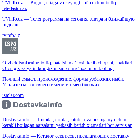
TVinfo.uz — Bugun, ertaga va keyingi hafta uchun to‘liq
teledasturlar.
TVinfo.uz — Телепрограмма на сегодня, завтра и ближайшую
неделю.
tvinfo.uz
O‘zbek Ismlarning to‘liq, batafsil ma’nosi, kelib chiqishi, shakllari.
O‘zingiz va yaqinlaringizni ismlari ma’nosini bilib oling.
Полный смысл, происхождение, формы узбекских имён.
Узнайте смысл своего имени и имён близких.
ismlar.com
DostavkaInfo — Taomlar, dorilar, kitoblar va boshqa uy uchun
kerakli bo‘lagan narsalarni yetkazib berish xizmatlari bor servislar.
DostavkaInfo — Каталог сервисов, предлагающих доставку