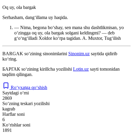
Oq uy, ola bargak
Serhasham, dangʻillama uy haqida.
— Nima, begona boʻshay, sen mana shu dashtlikmisan, yo
oʻzingga oq uy, ola bargak solgani keldingmi? — deb
gʻoʻngʻilladi Xoldor koʻrpa tagidan.
A. Muxtor, Tugʻilish
BARGAK
so‘zining sinonimlarini
Sinonim.uz
saytida qidirib
ko‘ring.
БАРГАК
so‘zining kirillcha yozilishi
Lotin.uz
sayti tomonidan
taqdim qilingan.
Ro‘yxatga qo‘shish
Saytdagi o‘rni
2869
So‘zning teskari yozilishi
kagrab
Harflar soni
6
Ko‘rishlar soni
1891