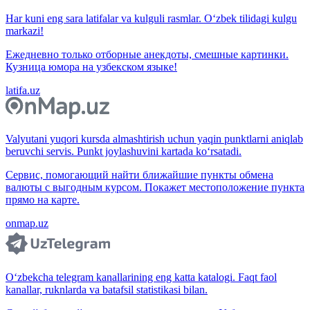
Har kuni eng sara latifalar va kulguli rasmlar. O‘zbek tilidagi kulgu
markazi!
Ежедневно только отборные анекдоты, смешные картинки.
Кузница юмора на узбекском языке!
latifa.uz
Valyutani yuqori kursda almashtirish uchun yaqin punktlarni aniqlab
beruvchi servis. Punkt joylashuvini kartada ko‘rsatadi.
Сервис, помогающий найти ближайшие пункты обмена
валюты с выгодным курсом. Покажет местоположение пункта
прямо на карте.
onmap.uz
O‘zbekcha telegram kanallarining eng katta katalogi. Faqt faol
kanallar, ruknlarda va batafsil statistikasi bilan.