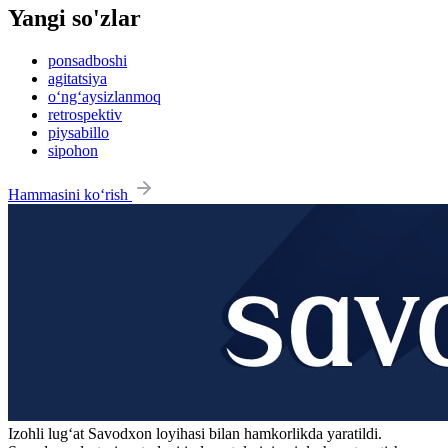
Yangi so'zlar
ponsadboshi
agitatsiya
o‘ng‘aysizlanmoq
retrospektiv
piysabillo
sipohon
Hammasini ko‘rish
Izohli lugʻat
Savodxon
loyihasi bilan hamkorlikda yaratildi.