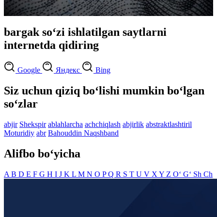
bargak so‘zi ishlatilgan saytlarni
internetda qidiring
Google
Яндекс
Bing
Siz uchun qiziq bo‘lishi mumkin bo‘lgan
so‘zlar
abjir
Shekspir
ablahlarcha
achchiqlash
abjirlik
abstraktlashtiril
Moturidiy
abr
Bahouddin Naqshband
Alifbo bo‘yicha
A
B
D
E
F
G
H
I
J
K
L
M
N
O
P
Q
R
S
T
U
V
X
Y
Z
O‘
G‘
Sh
Ch