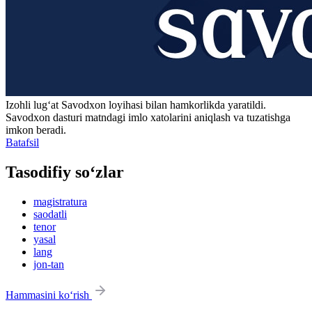
Izohli lugʻat
Savodxon
loyihasi bilan hamkorlikda yaratildi.
Savodxon dasturi matndagi imlo xatolarini aniqlash va tuzatishga
imkon beradi.
Batafsil
Tasodifiy so‘zlar
magistratura
saodatli
tenor
yasal
lang
jon-tan
Hammasini ko‘rish