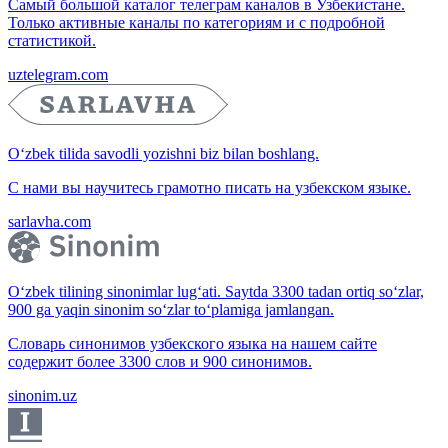
Самый большой каталог телеграм каналов в Узбекистане.
Только активные каналы по категориям и с подробной
статистикой.
uztelegram.com
O‘zbek tilida savodli yozishni biz bilan boshlang.
С нами вы научитесь грамотно писать на узбекском языке.
sarlavha.com
O‘zbek tilining sinonimlar lug‘ati. Saytda 3300 tadan ortiq so‘zlar,
900 ga yaqin sinonim so‘zlar to‘plamiga jamlangan.
Словарь синонимов узбекского языка на нашем сайте
содержит более 3300 слов и 900 синонимов.
sinonim.uz