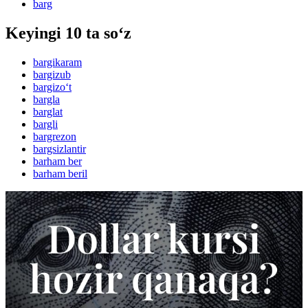
barg
Keyingi 10 ta so‘z
bargikaram
bargizub
bargizo‘t
bargla
barglat
bargli
bargrezon
bargsizlantir
barham ber
barham beril