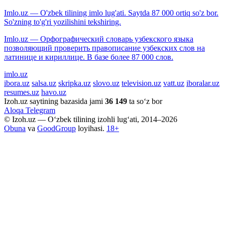
Imlo.uz — O'zbek tilining imlo lug'ati. Saytda 87 000 ortiq so'z bor.
So'zning to'g'ri yozilishini tekshiring.
Imlo.uz — Орфографический словарь узбекского языка
позволяющий проверить правописание узбекских слов на
латинице и кириллице. В базе более 87 000 слов.
imlo.uz
ibora.uz
salsa.uz
skripka.uz
slovo.uz
television.uz
vatt.uz
iboralar.uz
resumes.uz
havo.uz
Izoh.uz saytining bazasida jami
36 149
ta so‘z bor
Aloqa
Telegram
© Izoh.uz — O‘zbek tilining izohli lug‘ati, 2014–2026
Obuna
va
GoodGroup
loyihasi.
18+