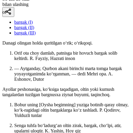
bilan ulashing
ot
bargak (I)
bargak (II)
bargak (III)
Danagi olingan holda quritilgan oʻrik; oʻrikqoqi.
Orif ota choy damlab, patnisga bir hovuch bargak solib
keltirdi.
R. Fayziy, Hazrati inson
— Aytganday, Qurbon akani birinchi marta tomga bargak
yoyayotganimda koʻrganman, — dedi Mehri opa.
A.
Eshonov, Dutor
Ayollar peshonasiga, koʻksiga taqadigan, oltin yoki kumush
tangalardan tuzilgan bargnusxa ziynat buyumi, taqinchoq.
Bobur uning [Oysha begimning] yuziga botinib qaray olmay,
koʻk-ragidagi oltin bargaklarga koʻz tashladi.
P. Qodirov,
Yulduzli tunlar
Senga tuhfa boʻladurgʻan oltin zirak, bargak, choʻlpi, atir,
upalarni uloqtir.
K. Yashin, Hoy qiz