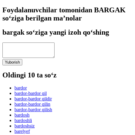
Foydalanuvchilar tomonidan BARGAK
so‘ziga berilgan ma’nolar
bargak so‘ziga yangi izoh qo‘shing
Yuborish
Oldingi 10 ta so‘z
bardor
bardor-bardor qil
bardor-bardor qildir
bardor-bardor qilin
bardor-bardor qilish
bardosh
bardoshli
bardoshsiz
barelyef