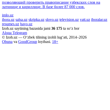
позволяющий проверить правописание узбекских слов на
латинице и кириллице. В базе более 87 000 слов.
imlo.uz
ibora.uz
salsa.uz
skripka.uz
slovo.uz
television.uz
vatt.uz
iboralar.uz
resumes.uz
havo.uz
Izoh.uz saytining bazasida jami
36 175
ta so‘z bor
Aloqa
Telegram
© Izoh.uz — O‘zbek tilining izohli lug‘ati, 2014–2026
Obuna
va
GoodGroup
loyihasi.
18+