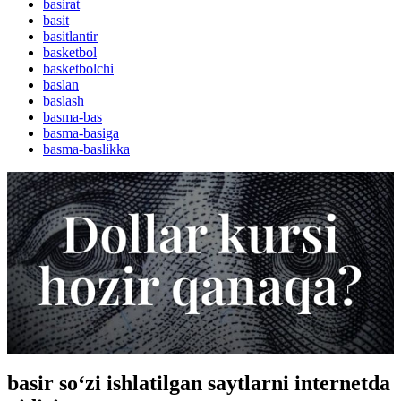
basirat
basit
basitlantir
basketbol
basketbolchi
baslan
baslash
basma-bas
basma-basiga
basma-baslikka
basir so‘zi ishlatilgan saytlarni internetda