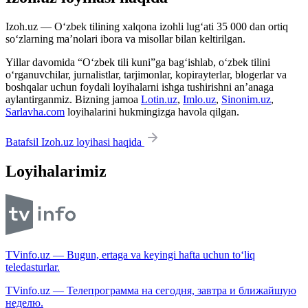
Izoh.uz — O‘zbek tilining xalqona izohli lug‘ati 35 000 dan ortiq
so‘zlarning ma’nolari ibora va misollar bilan keltirilgan.
Yillar davomida “O‘zbek tili kuni”ga bag‘ishlab, o‘zbek tilini
o‘rganuvchilar, jurnalistlar, tarjimonlar, kopirayterlar, blogerlar va
boshqalar uchun foydali loyihalarni ishga tushirishni an’anaga
aylantirganmiz. Bizning jamoa
Lotin.uz
,
Imlo.uz
,
Sinonim.uz
,
Sarlavha.com
loyihalarini hukmingizga havola qilgan.
Batafsil Izoh.uz loyihasi haqida
Loyihalarimiz
TVinfo.uz — Bugun, ertaga va keyingi hafta uchun to‘liq
teledasturlar.
TVinfo.uz — Телепрограмма на сегодня, завтра и ближайшую
неделю.