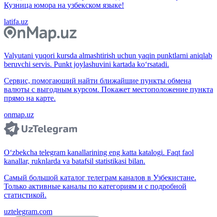
Кузница юмора на узбекском языке!
latifa.uz
Valyutani yuqori kursda almashtirish uchun yaqin punktlarni aniqlab
beruvchi servis. Punkt joylashuvini kartada ko‘rsatadi.
Сервис, помогающий найти ближайшие пункты обмена
валюты с выгодным курсом. Покажет местоположение пункта
прямо на карте.
onmap.uz
O‘zbekcha telegram kanallarining eng katta katalogi. Faqt faol
kanallar, ruknlarda va batafsil statistikasi bilan.
Самый большой каталог телеграм каналов в Узбекистане.
Только активные каналы по категориям и с подробной
статистикой.
uztelegram.com