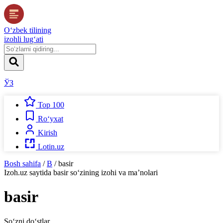
O‘zbek tilining
izohli lug‘ati
ЎЗ
Top 100
Ro‘yxat
Kirish
Lotin.uz
Bosh sahifa
/
B
/
basir
Izoh.uz
saytida
basir
so‘zining izohi va ma’nolari
basir
So‘zni do‘stlar