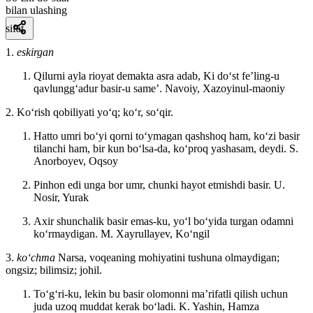
bilan ulashing
sifat
1.
eskirgan
Qilurni ayla rioyat demakta asra adab, Ki doʻst feʼling-u
qavlunggʻadur basir-u sameʼ.
Navoiy, Xazoyinul-maoniy
2. Koʻrish qobiliyati yoʻq; koʻr, soʻqir.
Hatto umri boʻyi qorni toʻymagan qashshoq ham, koʻzi basir
tilanchi ham, bir kun boʻlsa-da, koʻproq yashasam, deydi.
S.
Anorboyev, Oqsoy
Pinhon edi unga bor umr, chunki hayot etmishdi basir.
U.
Nosir, Yurak
Axir shunchalik basir emas-ku, yoʻl boʻyida turgan odamni
koʻrmaydigan.
M. Xayrullayev, Koʻngil
3.
koʻchma
Narsa, voqeaning mohiyatini tushuna olmaydigan;
ongsiz; bilimsiz; johil.
Toʻgʻri-ku, lekin bu basir olomonni maʼrifatli qilish uchun
juda uzoq muddat kerak boʻladi.
K. Yashin, Hamza