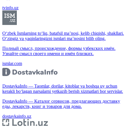
tvinfo.uz
O‘zbek Ismlarning to‘liq, batafsil ma’nosi, kelib chiqishi, shakllari.
O‘zingiz va yaqinlaringizni ismlari ma’nosini bilib oling.
Полный смысл, происхождение, формы узбекских имён.
Узнайте смысл своего имени и имён близких.
ismlar.com
DostavkaInfo — Taomlar, dorilar, kitoblar va boshqa uy uchun
kerakli bo‘lagan narsalarni yetkazib berish xizmatlari bor servislar.
DostavkaInfo — Каталог сервисов, предлагающих доставку
еды, лекарств, книг и товаров для дома.
dostavkainfo.uz