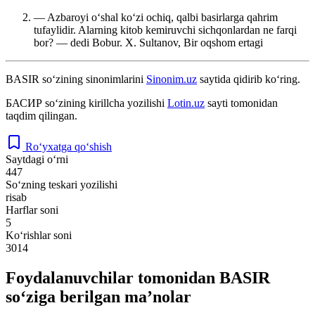
— Azbaroyi oʻshal koʻzi ochiq, qalbi basirlarga qahrim
tufaylidir. Alarning kitob kemiruvchi sichqonlardan ne farqi
bor? — dedi Bobur.
X. Sultanov, Bir oqshom ertagi
BASIR
so‘zining sinonimlarini
Sinonim.uz
saytida qidirib ko‘ring.
БАСИР
so‘zining kirillcha yozilishi
Lotin.uz
sayti tomonidan
taqdim qilingan.
Ro‘yxatga qo‘shish
Saytdagi o‘rni
447
So‘zning teskari yozilishi
risab
Harflar soni
5
Ko‘rishlar soni
3014
Foydalanuvchilar tomonidan BASIR
so‘ziga berilgan ma’nolar