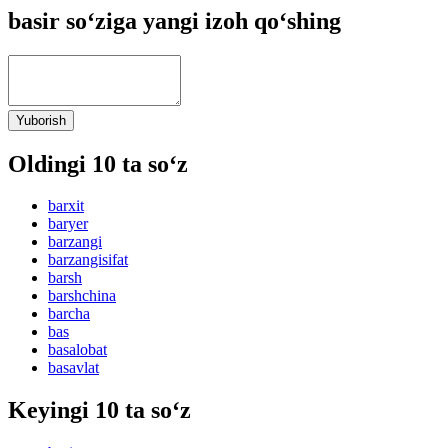
basir so‘ziga yangi izoh qo‘shing
Yuborish
Oldingi 10 ta so‘z
barxit
baryer
barzangi
barzangisifat
barsh
barshchina
barcha
bas
basalobat
basavlat
Keyingi 10 ta so‘z