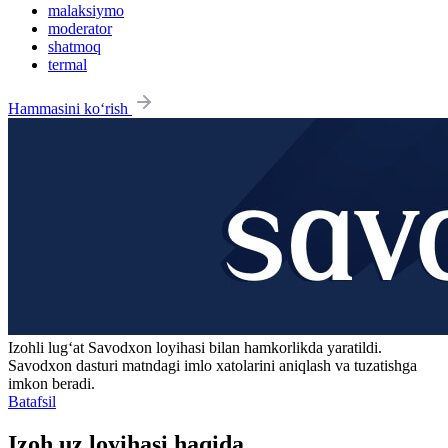
malaksiymo
moderator
shatmoq
termal
Hammasini ko‘rish
Izohli lugʻat
Savodxon
loyihasi bilan hamkorlikda yaratildi.
Savodxon dasturi matndagi imlo xatolarini aniqlash va tuzatishga
imkon beradi.
Batafsil
Izoh.uz loyihasi haqida