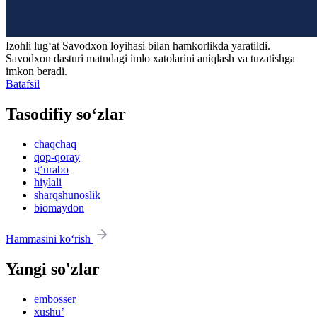
Izohli lugʻat
Savodxon
loyihasi bilan hamkorlikda yaratildi.
Savodxon dasturi matndagi imlo xatolarini aniqlash va tuzatishga
imkon beradi.
Batafsil
Tasodifiy so‘zlar
chaqchaq
qop-qoray
g‘urabo
hiylali
sharqshunoslik
biomaydon
Hammasini ko‘rish
Yangi so'zlar
embosser
xushu’