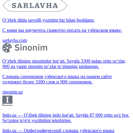
O‘zbek tilida savodli yozishni biz bilan boshlang.
С нами вы научитесь грамотно писать на узбекском языке.
sarlavha.com
O‘zbek tilining sinonimlar lug‘ati. Saytda 3300 tadan ortiq so‘zlar,
900 ga yaqin sinonim so‘zlar to‘plamiga jamlangan.
Словарь синонимов узбекского языка на нашем сайте
содержит более 3300 слов и 900 синонимов.
sinonim.uz
Imlo.uz — O'zbek tilining imlo lug'ati. Saytda 87 000 ortiq so'z bor.
So'zning to'g'ri yozilishini tekshiring.
Imlo.uz — Орфографический словарь узбекского языка