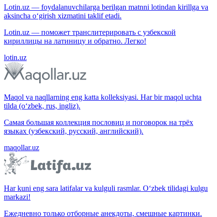
Lotin.uz — foydalanuvchilarga berilgan matnni lotindan kirillga va
aksincha o‘girish xizmatini taklif etadi.
Lotin.uz — поможет транслитерировать с узбекской
кириллицы на латиницу и обратно. Легко!
lotin.uz
Maqol va naqllarning eng katta kolleksiyasi. Har bir maqol uchta
tilda (o‘zbek, rus, ingliz).
Самая большая коллекция пословиц и поговорок на трёх
языках (узбекский, русский, английский).
maqollar.uz
Har kuni eng sara latifalar va kulguli rasmlar. O‘zbek tilidagi kulgu
markazi!
Ежедневно только отборные анекдоты, смешные картинки.