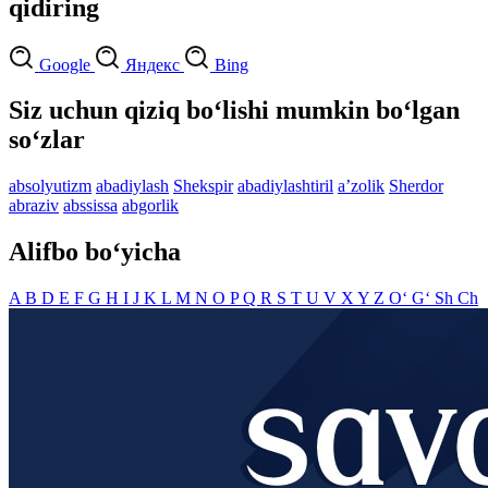
qidiring
Google
Яндекс
Bing
Siz uchun qiziq bo‘lishi mumkin bo‘lgan
so‘zlar
absolyutizm
abadiylash
Shekspir
abadiylashtiril
aʼzolik
Sherdor
abraziv
abssissa
abgorlik
Alifbo bo‘yicha
A
B
D
E
F
G
H
I
J
K
L
M
N
O
P
Q
R
S
T
U
V
X
Y
Z
O‘
G‘
Sh
Ch