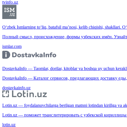
tvinfo.uz
O‘zbek Ismlarning to‘liq, batafsil ma’nosi, kelib chiqishi, shakllari. O
Полный смысл, происхождение, формы узбекских имён. Узнайт
ismlar.com
DostavkaInfo — Taomlar, dorilar, kitoblar va boshqa uy uchun kerakli b
DostavkaInfo — Каталог сервисов, предлагающих доставку еды, 
dostavkainfo.uz
Lotin.uz — foydalanuvchilarga berilgan matnni lotindan kirillga va aksi
Lotin.uz — поможет транслитерировать с узбекской кириллицы 
lotin.uz