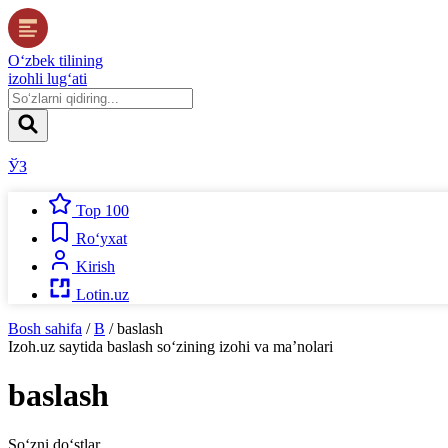
O‘zbek tilining
izohli lug‘ati
ЎЗ
Top 100
Ro‘yxat
Kirish
Lotin.uz
Bosh sahifa
/
B
/
baslash
Izoh.uz
saytida
baslash
so‘zining izohi va ma’nolari
baslash
So‘zni do‘stlar