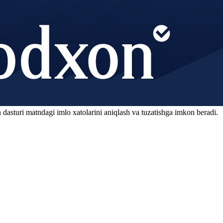
 dasturi matndagi imlo xatolarini aniqlash va tuzatishga imkon beradi.