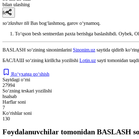
bilan ulashing
fe’l
so‘zlashuv tili
Bas bogʻlashmoq, garov oʻynamoq.
Toʻqson besh sentnerdan paxta berishga baslashibdi.
Oybek, Ol
BASLASH
so‘zining sinonimlarini
Sinonim.uz
saytida qidirib ko‘ring
БАСЛАШ
so‘zining kirillcha yozilishi
Lotin.uz
sayti tomonidan taqdi
Ro‘yxatga qo‘shish
Saytdagi o‘rni
27994
So‘zning teskari yozilishi
hsalsab
Harflar soni
7
Ko‘rishlar soni
130
Foydalanuvchilar tomonidan BASLASH so‘