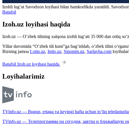
Izohli lugʻat
Savodxon
loyihasi bilan hamkorlikda yaratildi. Savodxon
Batafsil
Izoh.uz loyihasi haqida
Izoh.uz — O‘zbek tilining xalqona izohli lug‘ati 35 000 dan ortiq so‘zl
Yillar davomida “O‘zbek tili kuni”ga bag‘ishlab, o‘zbek tilini o‘rganuvc
Bizning jamoa
Lotin.uz
,
Imlo.uz
,
Sinonim.uz
,
Sarlavha.com
loyihalar
Batafsil Izoh.uz loyihasi haqida
Loyihalarimiz
TVinfo.uz — Bugun, ertaga va keyingi hafta uchun to‘liq teledasturlar
TVinfo.uz — Телепрограмма на сегодня, завтра и ближайшую н