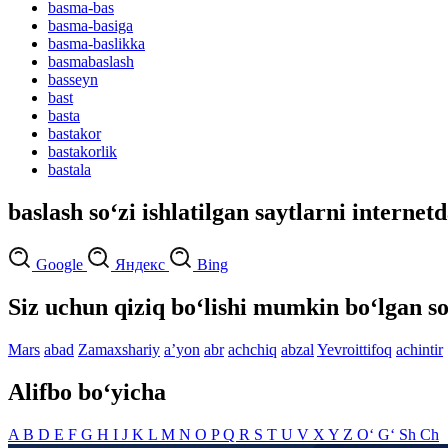
basma-bas
basma-basiga
basma-baslikka
basmabaslash
basseyn
bast
basta
bastakor
bastakorlik
bastala
baslash so‘zi ishlatilgan saytlarni internet
Google
Яндекс
Bing
Siz uchun qiziq bo‘lishi mumkin bo‘lgan so
Mars
abad
Zamaxshariy
aʼyon
abr
achchiq
abzal
Yevroittifoq
achintir
Alifbo bo‘yicha
A
B
D
E
F
G
H
I
J
K
L
M
N
O
P
Q
R
S
T
U
V
X
Y
Z
O‘
G‘
Sh
Ch