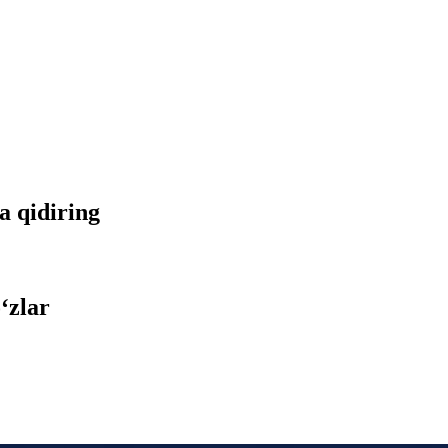
da qidiring
‘zlar