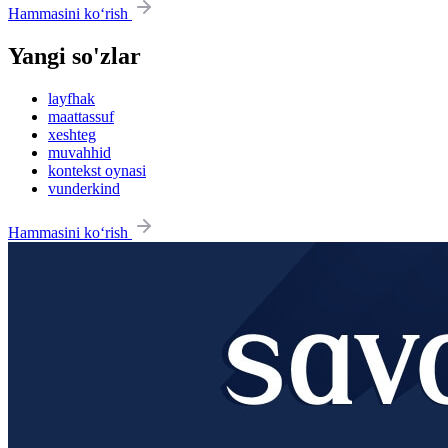
Hammasini ko‘rish
Yangi so'zlar
layfhak
maattassuf
xeshteg
muvahhid
kontekst oynasi
vunderkind
Hammasini ko‘rish