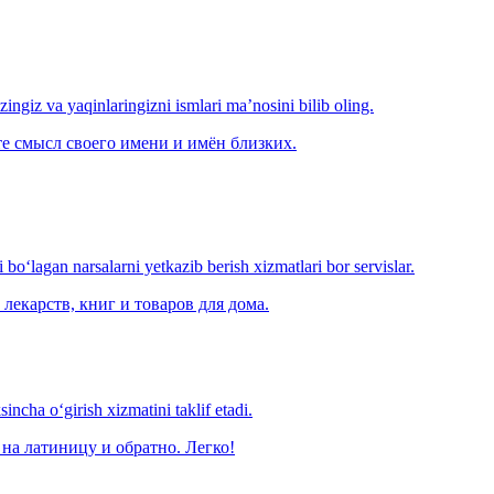
‘zingiz va yaqinlaringizni ismlari ma’nosini bilib oling.
е смысл своего имени и имён близких.
o‘lagan narsalarni yetkazib berish xizmatlari bor servislar.
лекарств, книг и товаров для дома.
ncha o‘girish xizmatini taklif etadi.
на латиницу и обратно. Легко!