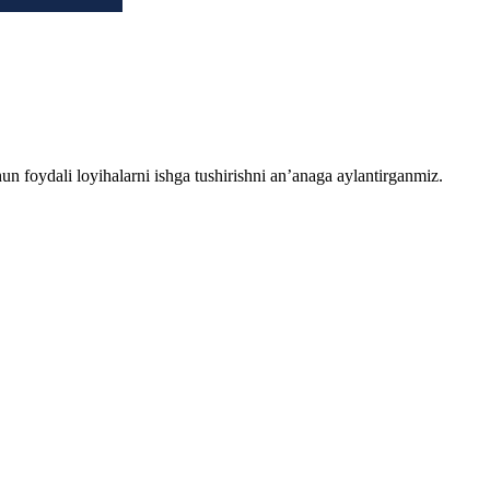
chun foydali loyihalarni ishga tushirishni an’anaga aylantirganmiz.