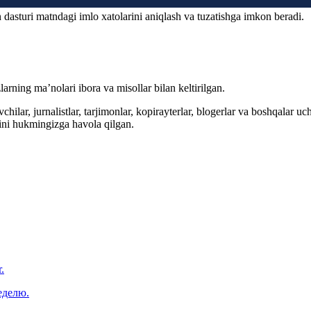
 dasturi matndagi imlo xatolarini aniqlash va tuzatishga imkon beradi.
arning ma’nolari ibora va misollar bilan keltirilgan.
hilar, jurnalistlar, tarjimonlar, kopirayterlar, blogerlar va boshqalar u
ini hukmingizga havola qilgan.
.
еделю.