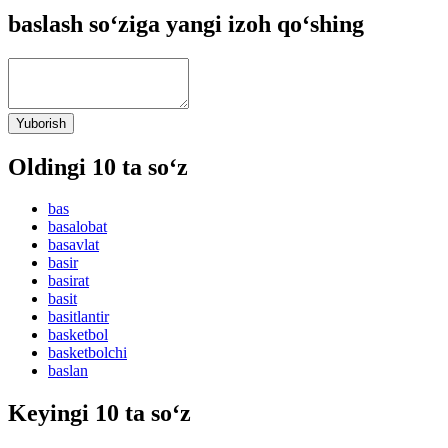
baslash so‘ziga yangi izoh qo‘shing
Yuborish
Oldingi 10 ta so‘z
bas
basalobat
basavlat
basir
basirat
basit
basitlantir
basketbol
basketbolchi
baslan
Keyingi 10 ta so‘z