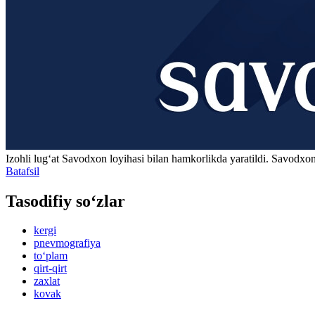
Izohli lugʻat
Savodxon
loyihasi bilan hamkorlikda yaratildi. Savodxon
Batafsil
Tasodifiy so‘zlar
kergi
pnevmografiya
to‘plam
qirt-qirt
zaxlat
kovak