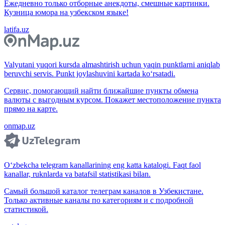
Ежедневно только отборные анекдоты, смешные картинки.
Кузница юмора на узбекском языке!
latifa.uz
Valyutani yuqori kursda almashtirish uchun yaqin punktlarni aniqlab
beruvchi servis. Punkt joylashuvini kartada ko‘rsatadi.
Сервис, помогающий найти ближайшие пункты обмена
валюты с выгодным курсом. Покажет местоположение пункта
прямо на карте.
onmap.uz
O‘zbekcha telegram kanallarining eng katta katalogi. Faqt faol
kanallar, ruknlarda va batafsil statistikasi bilan.
Самый большой каталог телеграм каналов в Узбекистане.
Только активные каналы по категориям и с подробной
статистикой.