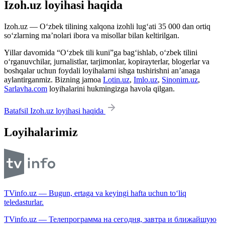
Izoh.uz loyihasi haqida
Izoh.uz — O‘zbek tilining xalqona izohli lug‘ati 35 000 dan ortiq
so‘zlarning ma’nolari ibora va misollar bilan keltirilgan.
Yillar davomida “O‘zbek tili kuni”ga bag‘ishlab, o‘zbek tilini
o‘rganuvchilar, jurnalistlar, tarjimonlar, kopirayterlar, blogerlar va
boshqalar uchun foydali loyihalarni ishga tushirishni an’anaga
aylantirganmiz. Bizning jamoa
Lotin.uz
,
Imlo.uz
,
Sinonim.uz
,
Sarlavha.com
loyihalarini hukmingizga havola qilgan.
Batafsil Izoh.uz loyihasi haqida
Loyihalarimiz
TVinfo.uz — Bugun, ertaga va keyingi hafta uchun to‘liq
teledasturlar.
TVinfo.uz — Телепрограмма на сегодня, завтра и ближайшую