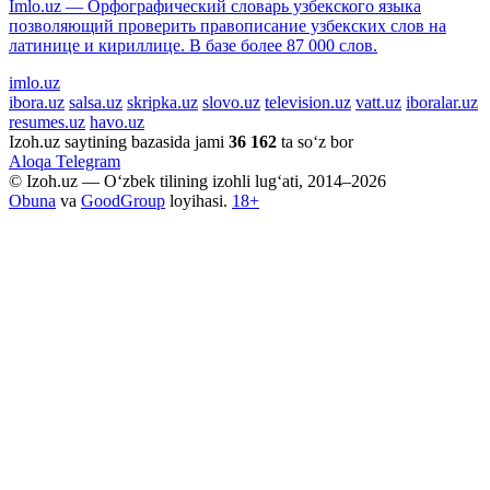
Imlo.uz — Орфографический словарь узбекского языка
позволяющий проверить правописание узбекских слов на
латинице и кириллице. В базе более 87 000 слов.
imlo.uz
ibora.uz
salsa.uz
skripka.uz
slovo.uz
television.uz
vatt.uz
iboralar.uz
resumes.uz
havo.uz
Izoh.uz saytining bazasida jami
36 162
ta so‘z bor
Aloqa
Telegram
© Izoh.uz — O‘zbek tilining izohli lug‘ati, 2014–2026
Obuna
va
GoodGroup
loyihasi.
18+