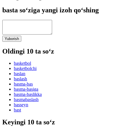
basta so‘ziga yangi izoh qo‘shing
Yuborish
Oldingi 10 ta so‘z
basketbol
basketbolchi
baslan
baslash
basma-bas
basma-basiga
basma-baslikka
basmabaslash
basseyn
bast
Keyingi 10 ta so‘z