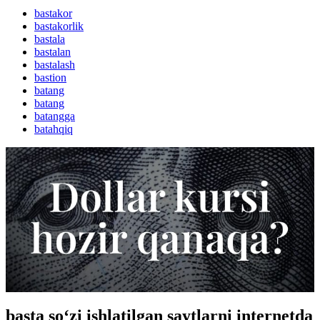
bastakor
bastakorlik
bastala
bastalan
bastalash
bastion
batang
batang
batangga
batahqiq
basta so‘zi ishlatilgan saytlarni internetda