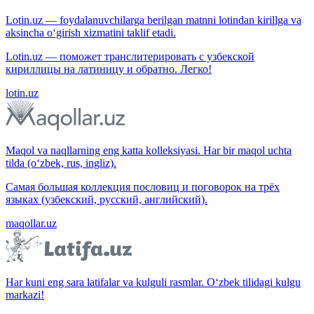
Lotin.uz — foydalanuvchilarga berilgan matnni lotindan kirillga va
aksincha o‘girish xizmatini taklif etadi.
Lotin.uz — поможет транслитерировать с узбекской
кириллицы на латиницу и обратно. Легко!
lotin.uz
Maqol va naqllarning eng katta kolleksiyasi. Har bir maqol uchta
tilda (o‘zbek, rus, ingliz).
Самая большая коллекция пословиц и поговорок на трёх
языках (узбекский, русский, английский).
maqollar.uz
Har kuni eng sara latifalar va kulguli rasmlar. O‘zbek tilidagi kulgu
markazi!