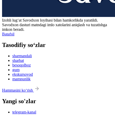
Izohli lugʻat
Savodxon
loyihasi bilan hamkorlikda yaratildi.
Savodxon dasturi matndagi imlo xatolarini aniqlash va tuzatishga
imkon beradi.
Batafsil
Tasodifiy so‘zlar
sharmandali
sharbat
besoqolboz
gum
ekskursovod
mamnunlik
Hammasini ko‘rish
Yangi so'zlar
telegram-kanal