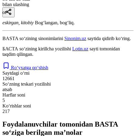
bilan ulashing
ot
eskirgan, kitobiy
Bogʻlangan, bogʻliq.
BASTA
so‘zining sinonimlarini
Sinonim.uz
saytida qidirib ko‘ring.
БАСТА
so‘zining kirillcha yozilishi
Lotin.uz
sayti tomonidan
taqdim qilingan.
Ro‘yxatga qo‘shish
Saytdagi o‘rni
12661
So‘zning teskari yozilishi
atsab
Harflar soni
5
Ko‘rishlar soni
217
Foydalanuvchilar tomonidan BASTA
so‘ziga berilgan ma’nolar