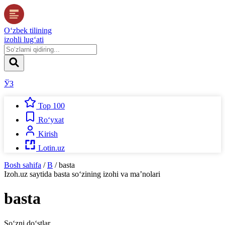
O‘zbek tilining
izohli lug‘ati
ЎЗ
Top 100
Ro‘yxat
Kirish
Lotin.uz
Bosh sahifa
/
B
/
basta
Izoh.uz
saytida
basta
so‘zining izohi va ma’nolari
basta
So‘zni do‘stlar