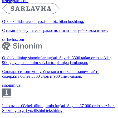
uztelegram.com
O‘zbek tilida savodli yozishni biz bilan boshlang.
С нами вы научитесь грамотно писать на узбекском языке.
sarlavha.com
O‘zbek tilining sinonimlar lug‘ati. Saytda 3300 tadan ortiq so‘zlar,
900 ga yaqin sinonim so‘zlar to‘plamiga jamlangan.
Словарь синонимов узбекского языка на нашем сайте
содержит более 3300 слов и 900 синонимов.
sinonim.uz
Imlo.uz — O'zbek tilining imlo lug'ati. Saytda 87 000 ortiq so'z bor.
So'zning to'g'ri yozilishini tekshiring.