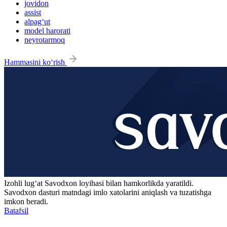
jovidon
assist
alpag‘ut
model harorati
neyrotarmoq
Hammasini ko‘rish
Izohli lugʻat
Savodxon
loyihasi bilan hamkorlikda yaratildi.
Savodxon dasturi matndagi imlo xatolarini aniqlash va tuzatishga
imkon beradi.
Batafsil