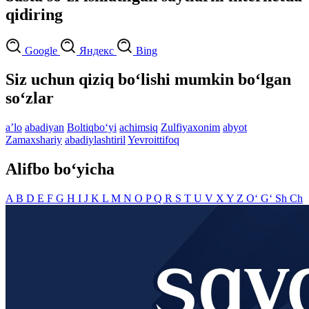
qidiring
Google
Яндекс
Bing
Siz uchun qiziq bo‘lishi mumkin bo‘lgan
so‘zlar
aʼlo
abadiyan
Boltiqbo‘yi
achimsiq
Zulfiyaxonim
abyot
Zamaxshariy
abadiylashtiril
Yevroittifoq
Alifbo bo‘yicha
A
B
D
E
F
G
H
I
J
K
L
M
N
O
P
Q
R
S
T
U
V
X
Y
Z
O‘
G‘
Sh
Ch