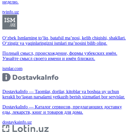
неделю.
tvinfo.uz
O‘zbek Ismlarning to‘liq, batafsil ma’nosi, kelib chiqishi, shakllari.
O‘zingiz va yaqinlaringizni ismlari ma’nosini bilib oling.
Полный смысл, происхождение, формы узбекских имён.
Узнайте смысл своего имени и имён близких.
ismlar.com
DostavkaInfo — Taomlar, dorilar, kitoblar va boshqa uy uchun
kerakli bo‘lagan narsalarni yetkazib berish xizmatlari bor servislar.
DostavkaInfo — Каталог сервисов, предлагающих доставку
еды, лекарств, книг и товаров для дома.
dostavkainfo.uz