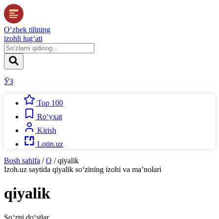
O‘zbek tilining
izohli lug‘ati
ЎЗ
Top 100
Ro‘yxat
Kirish
Lotin.uz
Bosh sahifa
/
Q
/
qiyalik
Izoh.uz
saytida
qiyalik
so‘zining izohi va ma’nolari
qiyalik
So‘zni do‘stlar