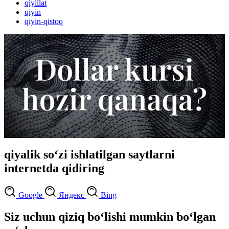
qiyillat
qiyin
qiyin-qistoq
qiyalik so‘zi ishlatilgan saytlarni
internetda qidiring
Google
Яндекс
Bing
Siz uchun qiziq bo‘lishi mumkin bo‘lgan