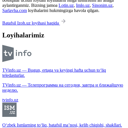
boshqalar uchun foydali loyihalarni ishga tushirishni an’anaga
aylantirganmiz. Bizning jamoa
Lotin.uz
,
Imlo.uz
,
Sinonim.uz
,
Sarlavha.com
loyihalarini hukmingizga havola qilgan.
Batafsil Izoh.uz loyihasi haqida
Loyihalarimiz
TVinfo.uz — Bugun, ertaga va keyingi hafta uchun to‘liq
teledasturlar.
TVinfo.uz — Телепрограмма на сегодня, завтра и ближайшую
неделю.
tvinfo.uz
O‘zbek Ismlarning to‘liq, batafsil ma’nosi, kelib chiqishi, shakllari.