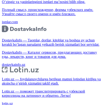
O‘zingiz va yaqinlaringizni ismlari ma’nosini bilib oling.
Полный смысл, происхождение, формы узбекских имён.
Узнайте смысл своего имени и имён близких.
ismlar.com
DostavkaInfo — Taomlar, dorilar, kitoblar va boshqa uy uchun
kerakli bo‘lagan narsalarni yetkazib berish xizmatlari bor servislar.
DostavkaInfo — Каталог сервисов, предлагающих доставку
еды, лекарств, книг и товаров для дома.
dostavkainfo.uz
Lotin.uz — foydalanuvchilarga berilgan matnni lotindan kirillga va
aksincha o‘girish xizmatini taklif etadi.
Lotin.uz — поможет транслитерировать с узбекской
кириллицы на латиницу и обратно. Легко!
lotin.uz