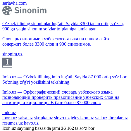
sarlavha.com
O‘zbek tilining sinonimlar lug‘ati. Saytda 3300 tadan ortiq so‘zlar,
900 ga yaqin sinonim so‘zlar to‘plamiga jamlangan.
Словарь синонимов узбекского языка на нашем сайте
содержит более 3300 слов и 900 синонимов.
sinonim.uz
Imlo.uz — O'zbek tilining imlo lug'ati. Saytda 87 000 ortiq so'z bor.
So'zning to'g'ri yozilishini tekshiring.
Imlo.uz — Орфографический словарь узбекского языка
позволяющий проверить правописание узбекских слов на
латинице и кириллице. В базе более 87 000 слов.
imlo.uz
ibora.uz
salsa.uz
skripka.uz
slovo.uz
television.uz
vatt.uz
iboralar.uz
resumes.uz
havo.uz
Izoh.uz saytining bazasida jami
36 162
ta so‘z bor