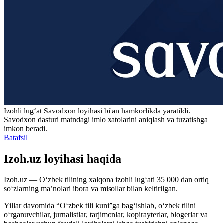
Izohli lugʻat
Savodxon
loyihasi bilan hamkorlikda yaratildi.
Savodxon dasturi matndagi imlo xatolarini aniqlash va tuzatishga
imkon beradi.
Batafsil
Izoh.uz loyihasi haqida
Izoh.uz — O‘zbek tilining xalqona izohli lug‘ati 35 000 dan ortiq
so‘zlarning ma’nolari ibora va misollar bilan keltirilgan.
Yillar davomida “O‘zbek tili kuni”ga bag‘ishlab, o‘zbek tilini
o‘rganuvchilar, jurnalistlar, tarjimonlar, kopirayterlar, blogerlar va