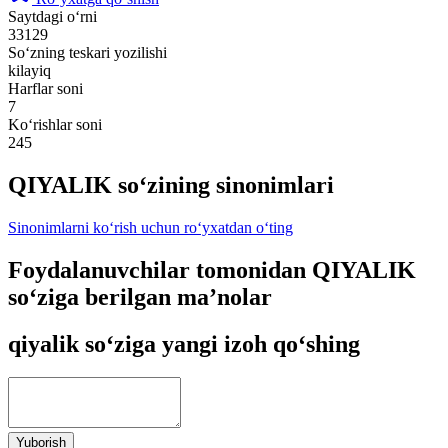
Saytdagi o‘rni
33129
So‘zning teskari yozilishi
kilayiq
Harflar soni
7
Ko‘rishlar soni
245
QIYALIK so‘zining sinonimlari
Sinonimlarni ko‘rish uchun ro‘yxatdan o‘ting
Foydalanuvchilar tomonidan QIYALIK
so‘ziga berilgan ma’nolar
qiyalik so‘ziga yangi izoh qo‘shing
Yuborish