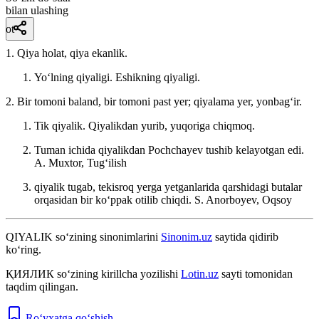
bilan ulashing
ot
1. Qiya holat, qiya ekanlik.
Yoʻlning qiyaligi. Eshikning qiyaligi.
2. Bir tomoni baland, bir tomoni past yer; qiyalama yer, yonbagʻir.
Tik qiyalik. Qiyalikdan yurib, yuqoriga chiqmoq.
Tuman ichida qiyalikdan Pochchayev tushib kelayotgan edi.
A. Muxtor, Tugʻilish
qiyalik tugab, tekisroq yerga yetganlarida qarshidagi butalar
orqasidan bir koʻppak otilib chiqdi.
S. Anorboyev, Oqsoy
QIYALIK
so‘zining sinonimlarini
Sinonim.uz
saytida qidirib
ko‘ring.
ҚИЯЛИК
so‘zining kirillcha yozilishi
Lotin.uz
sayti tomonidan
taqdim qilingan.
Ro‘yxatga qo‘shish