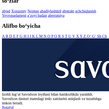
so‘zlar
abjad
Xorazmiy
Neptun
abadiylashtiril
abstrakt
achchiqlanish
Yevroparlament
aʼzoyi badan
aberratsiya
Alifbo bo‘yicha
A
B
D
E
F
G
H
I
J
K
L
M
N
O
P
Q
R
S
T
U
V
X
Y
Z
O‘
G‘
Sh
Ch
Izohli lugʻat
Savodxon
loyihasi bilan hamkorlikda yaratildi.
Savodxon dasturi matndagi imlo xatolarini aniqlash va tuzatishga
imkon beradi.
Batafsil