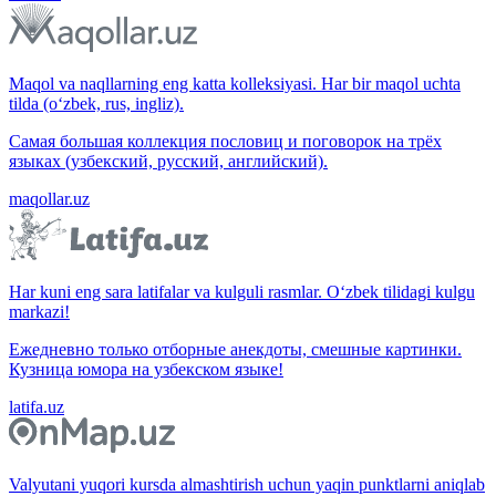
Maqol va naqllarning eng katta kolleksiyasi. Har bir maqol uchta
tilda (o‘zbek, rus, ingliz).
Самая большая коллекция пословиц и поговорок на трёх
языках (узбекский, русский, английский).
maqollar.uz
Har kuni eng sara latifalar va kulguli rasmlar. O‘zbek tilidagi kulgu
markazi!
Ежедневно только отборные анекдоты, смешные картинки.
Кузница юмора на узбекском языке!
latifa.uz
Valyutani yuqori kursda almashtirish uchun yaqin punktlarni aniqlab