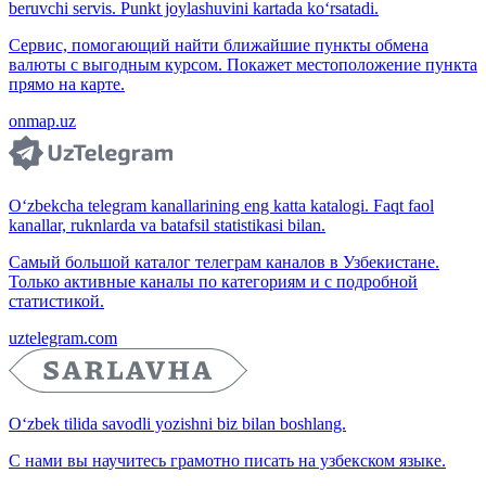
beruvchi servis. Punkt joylashuvini kartada ko‘rsatadi.
Сервис, помогающий найти ближайшие пункты обмена
валюты с выгодным курсом. Покажет местоположение пункта
прямо на карте.
onmap.uz
O‘zbekcha telegram kanallarining eng katta katalogi. Faqt faol
kanallar, ruknlarda va batafsil statistikasi bilan.
Самый большой каталог телеграм каналов в Узбекистане.
Только активные каналы по категориям и с подробной
статистикой.
uztelegram.com
O‘zbek tilida savodli yozishni biz bilan boshlang.
С нами вы научитесь грамотно писать на узбекском языке.