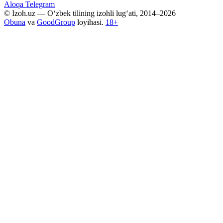
Aloqa
Telegram
© Izoh.uz — O‘zbek tilining izohli lug‘ati, 2014–2026
Obuna
va
GoodGroup
loyihasi.
18+