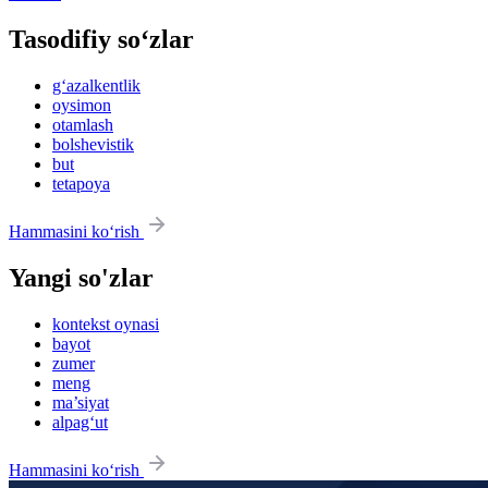
Tasodifiy so‘zlar
g‘azalkentlik
oysimon
otamlash
bolshevistik
but
tetapoya
Hammasini ko‘rish
Yangi so'zlar
kontekst oynasi
bayot
zumer
meng
ma’siyat
alpag‘ut
Hammasini ko‘rish