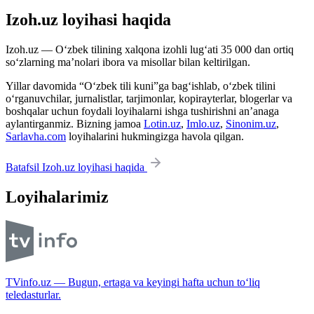
Izoh.uz loyihasi haqida
Izoh.uz — O‘zbek tilining xalqona izohli lug‘ati 35 000 dan ortiq
so‘zlarning ma’nolari ibora va misollar bilan keltirilgan.
Yillar davomida “O‘zbek tili kuni”ga bag‘ishlab, o‘zbek tilini
o‘rganuvchilar, jurnalistlar, tarjimonlar, kopirayterlar, blogerlar va
boshqalar uchun foydali loyihalarni ishga tushirishni an’anaga
aylantirganmiz. Bizning jamoa
Lotin.uz
,
Imlo.uz
,
Sinonim.uz
,
Sarlavha.com
loyihalarini hukmingizga havola qilgan.
Batafsil Izoh.uz loyihasi haqida
Loyihalarimiz
TVinfo.uz — Bugun, ertaga va keyingi hafta uchun to‘liq
teledasturlar.