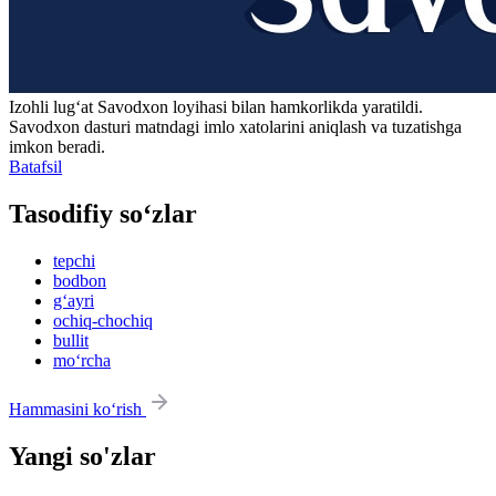
Izohli lugʻat
Savodxon
loyihasi bilan hamkorlikda yaratildi.
Savodxon dasturi matndagi imlo xatolarini aniqlash va tuzatishga
imkon beradi.
Batafsil
Tasodifiy so‘zlar
tepchi
bodbon
g‘ayri
ochiq-chochiq
bullit
mo‘rcha
Hammasini ko‘rish
Yangi so'zlar