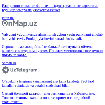
Ежедневно только отборные анекдоты, смешные картинки.
Кузница юмора на узбекском языке!
latifa.uz
Valyutani yuqori kursda almashtirish uchun yaqin punktlarni aniqlab
beruvchi servis. Punkt joylashuvini kartada ko‘rsatadi.
Сервис, помогающий найти ближайшие пункты обмена
валюты с выгодным курсом. Покажет местоположение пункта
прямо на карте.
onmap.uz
O‘zbekcha telegram kanallarining eng katta katalogi. Faqt faol
kanallar, ruknlarda va batafsil statistikasi bilan.
Самый большой каталог телеграм каналов в Узбекистане.
Только активные каналы по категориям и с подробной
статистикой.