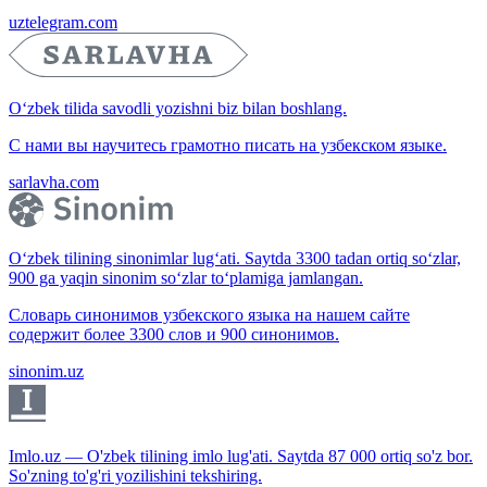
uztelegram.com
O‘zbek tilida savodli yozishni biz bilan boshlang.
С нами вы научитесь грамотно писать на узбекском языке.
sarlavha.com
O‘zbek tilining sinonimlar lug‘ati. Saytda 3300 tadan ortiq so‘zlar,
900 ga yaqin sinonim so‘zlar to‘plamiga jamlangan.
Словарь синонимов узбекского языка на нашем сайте
содержит более 3300 слов и 900 синонимов.
sinonim.uz
Imlo.uz — O'zbek tilining imlo lug'ati. Saytda 87 000 ortiq so'z bor.
So'zning to'g'ri yozilishini tekshiring.