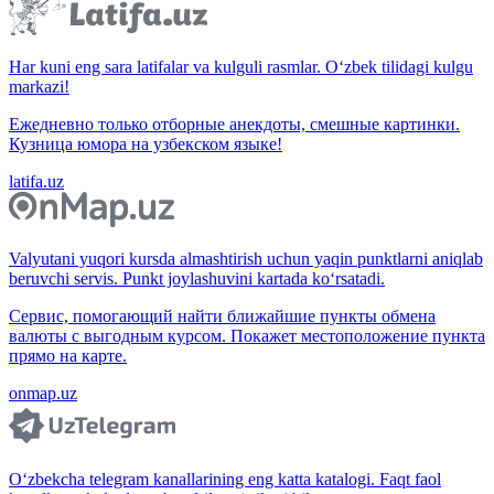
Har kuni eng sara latifalar va kulguli rasmlar. O‘zbek tilidagi kulgu
markazi!
Ежедневно только отборные анекдоты, смешные картинки.
Кузница юмора на узбекском языке!
latifa.uz
Valyutani yuqori kursda almashtirish uchun yaqin punktlarni aniqlab
beruvchi servis. Punkt joylashuvini kartada ko‘rsatadi.
Сервис, помогающий найти ближайшие пункты обмена
валюты с выгодным курсом. Покажет местоположение пункта
прямо на карте.
onmap.uz
O‘zbekcha telegram kanallarining eng katta katalogi. Faqt faol