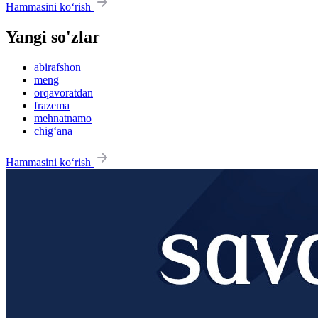
Hammasini ko‘rish
Yangi so'zlar
abirafshon
meng
orqavoratdan
frazema
mehnatnamo
chig‘ana
Hammasini ko‘rish