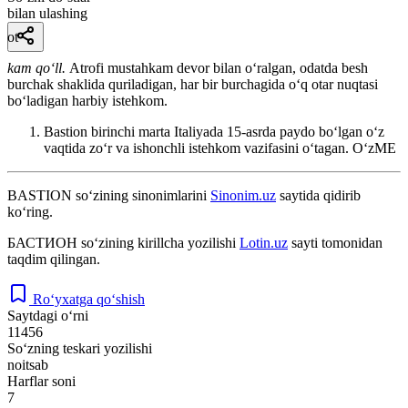
bilan ulashing
ot
kam qoʻll.
Atrofi mustahkam devor bilan oʻralgan, odatda besh
burchak shaklida quriladigan, har bir burchagida oʻq otar nuqtasi
boʻladigan harbiy istehkom.
Bastion birinchi marta Italiyada 15-asrda paydo boʻlgan oʻz
vaqtida zoʻr va ishonchli istehkom vazifasini oʻtagan.
OʻzME
BASTION
so‘zining sinonimlarini
Sinonim.uz
saytida qidirib
ko‘ring.
БАСТИОН
so‘zining kirillcha yozilishi
Lotin.uz
sayti tomonidan
taqdim qilingan.
Ro‘yxatga qo‘shish
Saytdagi o‘rni
11456
So‘zning teskari yozilishi
noitsab
Harflar soni
7