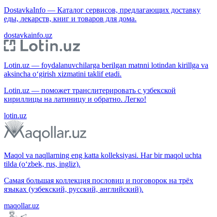
DostavkaInfo — Каталог сервисов, предлагающих доставку
еды, лекарств, книг и товаров для дома.
dostavkainfo.uz
Lotin.uz — foydalanuvchilarga berilgan matnni lotindan kirillga va
aksincha o‘girish xizmatini taklif etadi.
Lotin.uz — поможет транслитерировать с узбекской
кириллицы на латиницу и обратно. Легко!
lotin.uz
Maqol va naqllarning eng katta kolleksiyasi. Har bir maqol uchta
tilda (o‘zbek, rus, ingliz).
Самая большая коллекция пословиц и поговорок на трёх
языках (узбекский, русский, английский).
maqollar.uz