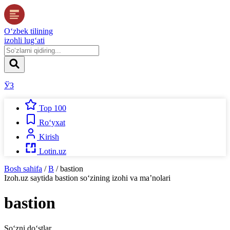
O‘zbek tilining
izohli lug‘ati
ЎЗ
Top 100
Ro‘yxat
Kirish
Lotin.uz
Bosh sahifa
/
B
/
bastion
Izoh.uz
saytida
bastion
so‘zining izohi va ma’nolari
bastion
So‘zni do‘stlar