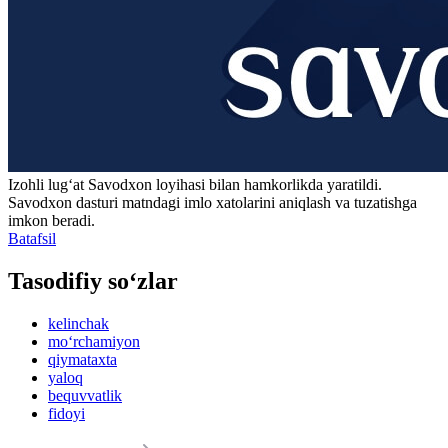
Izohli lugʻat
Savodxon
loyihasi bilan hamkorlikda yaratildi.
Savodxon dasturi matndagi imlo xatolarini aniqlash va tuzatishga
imkon beradi.
Batafsil
Tasodifiy so‘zlar
kelinchak
mo‘rchamiyon
qiymataxta
yaloq
bequvvatlik
fidoyi