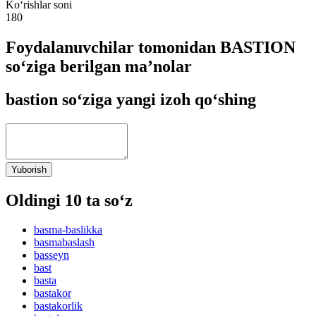
Ko‘rishlar soni
180
Foydalanuvchilar tomonidan BASTION
so‘ziga berilgan ma’nolar
bastion so‘ziga yangi izoh qo‘shing
Yuborish
Oldingi 10 ta so‘z
basma-baslikka
basmabaslash
basseyn
bast
basta
bastakor
bastakorlik