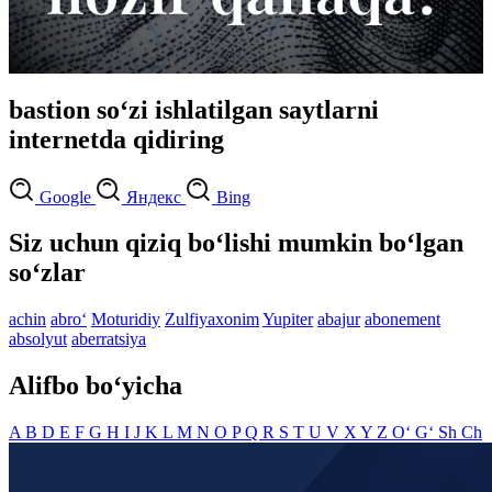
bastion so‘zi ishlatilgan saytlarni
internetda qidiring
Google
Яндекс
Bing
Siz uchun qiziq bo‘lishi mumkin bo‘lgan
so‘zlar
achin
abro‘
Moturidiy
Zulfiyaxonim
Yupiter
abajur
abonement
absolyut
aberratsiya
Alifbo bo‘yicha
A
B
D
E
F
G
H
I
J
K
L
M
N
O
P
Q
R
S
T
U
V
X
Y
Z
O‘
G‘
Sh
Ch