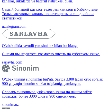
kanallar, ruknlarda va batafsil statistikasi bilan.
Самый большой каталог телеграм каналов в Узбекистане.
Только активные каналы по категориям и с подробной
статистикой.
uztelegram.com
O‘zbek tilida savodli yozishni biz bilan boshlang.
С нами вы научитесь грамотно писать на узбекском языке.
sarlavha.com
O‘zbek tilining sinonimlar lug‘ati. Saytda 3300 tadan ortiq so‘zlar,
900 ga yaqin sinonim so‘zlar to‘plamiga jamlangan.
Словарь синонимов узбекского языка на нашем сайте
содержит более 3300 слов и 900 синонимов.
sinonim.uz