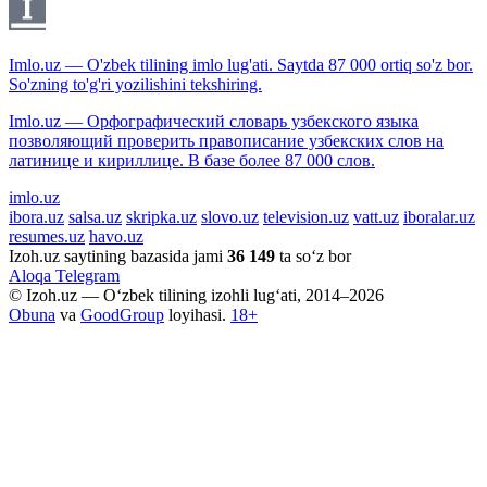
Imlo.uz — O'zbek tilining imlo lug'ati. Saytda 87 000 ortiq so'z bor.
So'zning to'g'ri yozilishini tekshiring.
Imlo.uz — Орфографический словарь узбекского языка
позволяющий проверить правописание узбекских слов на
латинице и кириллице. В базе более 87 000 слов.
imlo.uz
ibora.uz
salsa.uz
skripka.uz
slovo.uz
television.uz
vatt.uz
iboralar.uz
resumes.uz
havo.uz
Izoh.uz saytining bazasida jami
36 149
ta so‘z bor
Aloqa
Telegram
© Izoh.uz — O‘zbek tilining izohli lug‘ati, 2014–2026
Obuna
va
GoodGroup
loyihasi.
18+