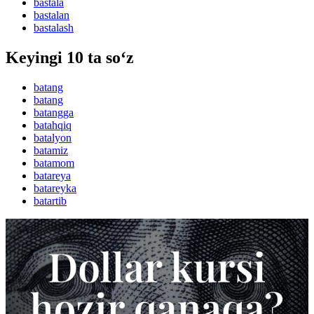
bastala
bastalan
bastalash
Keyingi 10 ta so‘z
batang
batang
batangga
batahqiq
batalyon
batamiz
batamom
batareya
batareyka
batartib