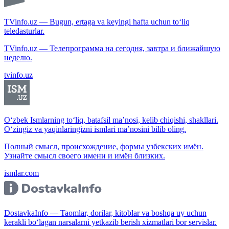
TVinfo.uz — Bugun, ertaga va keyingi hafta uchun to‘liq
teledasturlar.
TVinfo.uz — Телепрограмма на сегодня, завтра и ближайшую
неделю.
tvinfo.uz
O‘zbek Ismlarning to‘liq, batafsil ma’nosi, kelib chiqishi, shakllari.
O‘zingiz va yaqinlaringizni ismlari ma’nosini bilib oling.
Полный смысл, происхождение, формы узбекских имён.
Узнайте смысл своего имени и имён близких.
ismlar.com
DostavkaInfo — Taomlar, dorilar, kitoblar va boshqa uy uchun
kerakli bo‘lagan narsalarni yetkazib berish xizmatlari bor servislar.