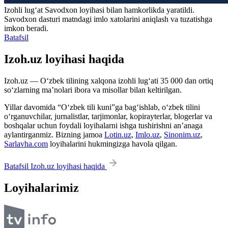
Izohli lugʻat
Savodxon
loyihasi bilan hamkorlikda yaratildi.
Savodxon dasturi matndagi imlo xatolarini aniqlash va tuzatishga
imkon beradi.
Batafsil
Izoh.uz loyihasi haqida
Izoh.uz — O‘zbek tilining xalqona izohli lug‘ati 35 000 dan ortiq
so‘zlarning ma’nolari ibora va misollar bilan keltirilgan.
Yillar davomida “O‘zbek tili kuni”ga bag‘ishlab, o‘zbek tilini
o‘rganuvchilar, jurnalistlar, tarjimonlar, kopirayterlar, blogerlar va
boshqalar uchun foydali loyihalarni ishga tushirishni an’anaga
aylantirganmiz. Bizning jamoa
Lotin.uz
,
Imlo.uz
,
Sinonim.uz
,
Sarlavha.com
loyihalarini hukmingizga havola qilgan.
Batafsil Izoh.uz loyihasi haqida
Loyihalarimiz