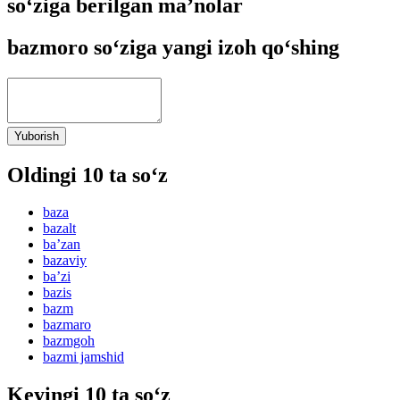
so‘ziga berilgan ma’nolar
bazmoro so‘ziga yangi izoh qo‘shing
Yuborish
Oldingi 10 ta so‘z
baza
bazalt
baʼzan
bazaviy
baʼzi
bazis
bazm
bazmaro
bazmgoh
bazmi jamshid
Keyingi 10 ta so‘z