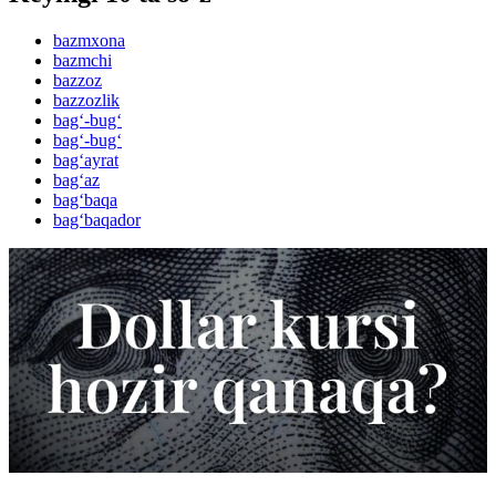
bazmxona
bazmchi
bazzoz
bazzozlik
bag‘-bug‘
bag‘-bug‘
bag‘ayrat
bag‘az
bag‘baqa
bag‘baqador