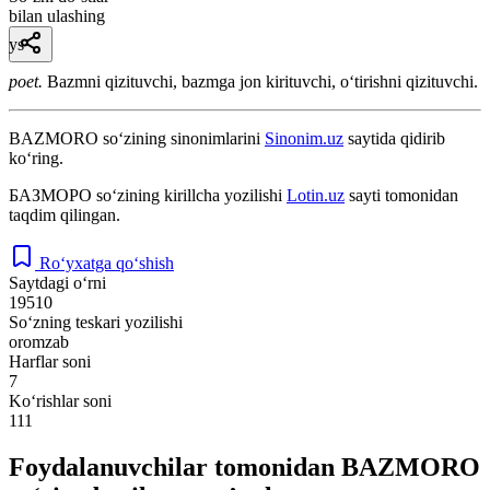
bilan ulashing
ys
poet.
Bazmni qizituvchi, bazmga jon kirituvchi, oʻtirishni qizituvchi.
BAZMORO
so‘zining sinonimlarini
Sinonim.uz
saytida qidirib
ko‘ring.
БАЗМОРО
so‘zining kirillcha yozilishi
Lotin.uz
sayti tomonidan
taqdim qilingan.
Ro‘yxatga qo‘shish
Saytdagi o‘rni
19510
So‘zning teskari yozilishi
oromzab
Harflar soni
7
Ko‘rishlar soni
111
Foydalanuvchilar tomonidan BAZMORO