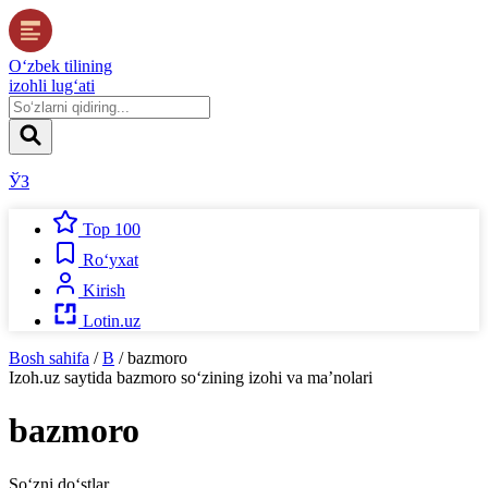
O‘zbek tilining
izohli lug‘ati
ЎЗ
Top 100
Ro‘yxat
Kirish
Lotin.uz
Bosh sahifa
/
B
/
bazmoro
Izoh.uz
saytida
bazmoro
so‘zining izohi va ma’nolari
bazmoro
So‘zni do‘stlar