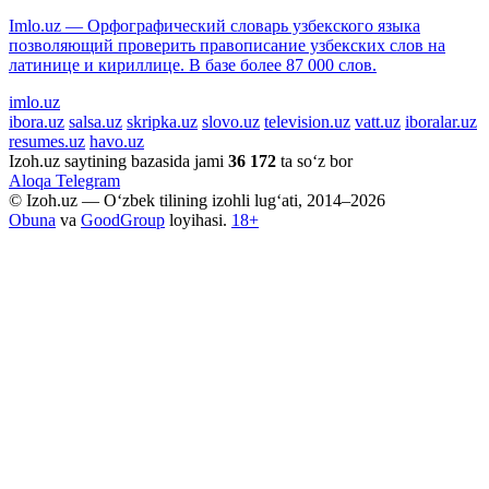
Imlo.uz — Орфографический словарь узбекского языка
позволяющий проверить правописание узбекских слов на
латинице и кириллице. В базе более 87 000 слов.
imlo.uz
ibora.uz
salsa.uz
skripka.uz
slovo.uz
television.uz
vatt.uz
iboralar.uz
resumes.uz
havo.uz
Izoh.uz saytining bazasida jami
36 172
ta so‘z bor
Aloqa
Telegram
© Izoh.uz — O‘zbek tilining izohli lug‘ati, 2014–2026
Obuna
va
GoodGroup
loyihasi.
18+