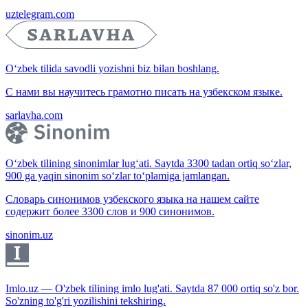
uztelegram.com
O‘zbek tilida savodli yozishni biz bilan boshlang.
С нами вы научитесь грамотно писать на узбекском языке.
sarlavha.com
O‘zbek tilining sinonimlar lug‘ati. Saytda 3300 tadan ortiq so‘zlar,
900 ga yaqin sinonim so‘zlar to‘plamiga jamlangan.
Словарь синонимов узбекского языка на нашем сайте
содержит более 3300 слов и 900 синонимов.
sinonim.uz
Imlo.uz — O'zbek tilining imlo lug'ati. Saytda 87 000 ortiq so'z bor.
So'zning to'g'ri yozilishini tekshiring.