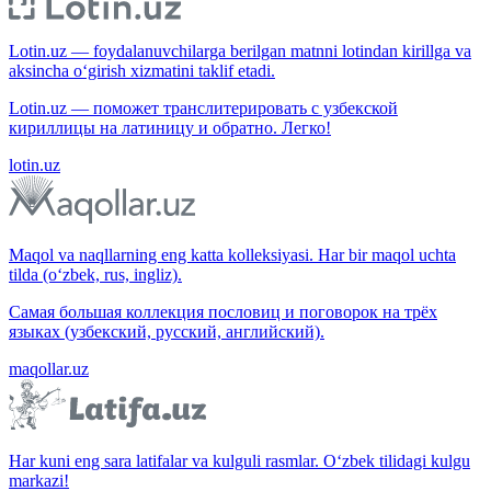
Lotin.uz — foydalanuvchilarga berilgan matnni lotindan kirillga va
aksincha o‘girish xizmatini taklif etadi.
Lotin.uz — поможет транслитерировать с узбекской
кириллицы на латиницу и обратно. Легко!
lotin.uz
Maqol va naqllarning eng katta kolleksiyasi. Har bir maqol uchta
tilda (o‘zbek, rus, ingliz).
Самая большая коллекция пословиц и поговорок на трёх
языках (узбекский, русский, английский).
maqollar.uz
Har kuni eng sara latifalar va kulguli rasmlar. O‘zbek tilidagi kulgu
markazi!