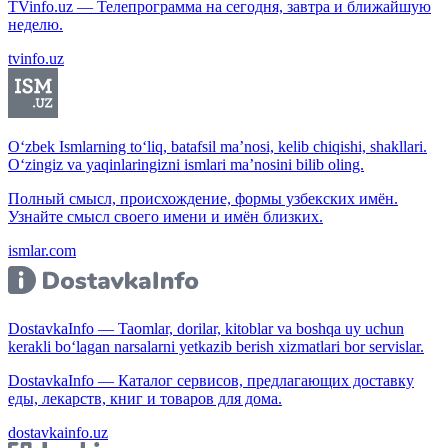
TVinfo.uz — Телепрограмма на сегодня, завтра и ближайшую
неделю.
tvinfo.uz
O‘zbek Ismlarning to‘liq, batafsil ma’nosi, kelib chiqishi, shakllari.
O‘zingiz va yaqinlaringizni ismlari ma’nosini bilib oling.
Полный смысл, происхождение, формы узбекских имён.
Узнайте смысл своего имени и имён близких.
ismlar.com
DostavkaInfo — Taomlar, dorilar, kitoblar va boshqa uy uchun
kerakli bo‘lagan narsalarni yetkazib berish xizmatlari bor servislar.
DostavkaInfo — Каталог сервисов, предлагающих доставку
еды, лекарств, книг и товаров для дома.
dostavkainfo.uz