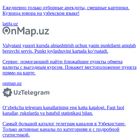
Ежедневно только отборные анекдоты, смешные картинки.
Кузница юмора на узбекском языке!
latifa.uz
Valyutani yuqori kursda almashtirish uchun yaqin punktlarni aniqlab
beruvchi servis. Punkt joylashuvini kartada ko‘rsatadi.
Сервис, помогающий найти ближайшие пункты обмена
валюты с выгодным курсом. Покажет местоположение пункта
прямо на карте.
onmap.uz
O‘zbekcha telegram kanallarining eng katta katalogi. Faqt faol
kanallar, ruknlarda va batafsil statistikasi bilan.
Самый большой каталог телеграм каналов в Узбекистане.
Только активные каналы по категориям и с подробной
статистикой.