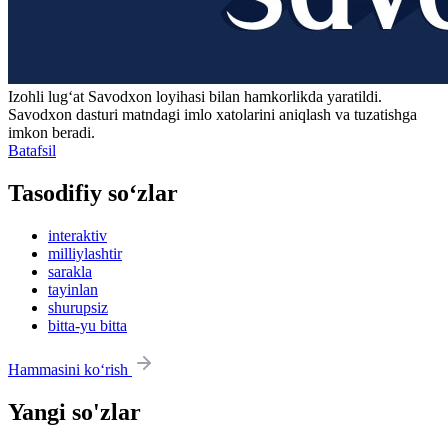
Izohli lugʻat
Savodxon
loyihasi bilan hamkorlikda yaratildi.
Savodxon dasturi matndagi imlo xatolarini aniqlash va tuzatishga
imkon beradi.
Batafsil
Tasodifiy so‘zlar
interaktiv
milliylashtir
sarakla
tayinlan
shurupsiz
bitta-yu bitta
Hammasini ko‘rish
Yangi so'zlar