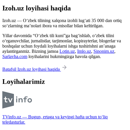
Izoh.uz loyihasi haqida
Izoh.uz — O‘zbek tilining xalqona izohli lug‘ati 35 000 dan ortiq
so‘zlarning ma’nolari ibora va misollar bilan keltirilgan.
Yillar davomida “O‘zbek tili kuni”ga bag‘ishlab, o‘zbek tilini
o‘rganuvchilar, jurnalistlar, tarjimonlar, kopirayterlar, blogerlar va
boshqalar uchun foydali loyihalarni ishga tushirishni an’anaga
aylantirganmiz. Bizning jamoa
Lotin.uz
,
Imlo.uz
,
Sinonim.uz
,
Sarlavha.com
loyihalarini hukmingizga havola qilgan.
Batafsil Izoh.uz loyihasi haqida
Loyihalarimiz
TVinfo.uz — Bugun, ertaga va keyingi hafta uchun to‘liq
teledasturlar.