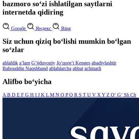
bazmoro so‘zi ishlatilgan saytlarni
internetda qidiring
Google
Яндекс
Bing
Siz uchun qiziq bo‘lishi mumkin bo‘lgan
so‘zlar
ablahlik
aʼlam
G‘ijduvoniy
Jo‘qorg‘i Kenges
abadiylashtir
Bahouddin Naqshband
ablahlarcha
abbat
achinarli
Alifbo bo‘yicha
A
B
D
E
F
G
H
I
J
K
L
M
N
O
P
Q
R
S
T
U
V
X
Y
Z
O‘
G‘
Sh
Ch