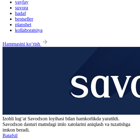
vayfay
suvora
hadaf
bestseller
planshet
kollaboratsiya
Hammasini ko‘rish
Izohli lugʻat
Savodxon
loyihasi bilan hamkorlikda yaratildi.
Savodxon dasturi matndagi imlo xatolarini aniqlash va tuzatishga
imkon beradi.
Batafsil