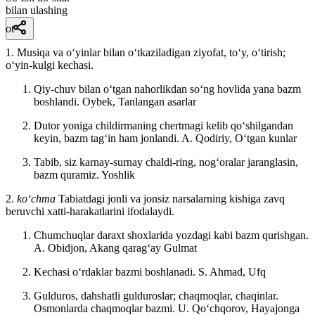
bilan ulashing
ot
1. Musiqa va oʻyinlar bilan oʻtkaziladigan ziyofat, toʻy, oʻtirish;
oʻyin-kulgi kechasi.
Qiy-chuv bilan oʻtgan nahorlikdan soʻng hovlida yana bazm
boshlandi.
Oybek, Tanlangan asarlar
Dutor yoniga childirmaning chertmagi kelib qoʻshilgandan
keyin, bazm tagʻin ham jonlandi.
A. Qodiriy, Oʻtgan kunlar
Tabib, siz karnay-surnay chaldi-ring, nogʻoralar jaranglasin,
bazm quramiz.
Yoshlik
2.
koʻchma
Tabiatdagi jonli va jonsiz narsalarning kishiga zavq
beruvchi xatti-harakatlarini ifodalaydi.
Chumchuqlar daraxt shoxlarida yozdagi kabi bazm qurishgan.
A. Obidjon, Akang qaragʻay Gulmat
Kechasi oʻrdaklar bazmi boshlanadi.
S. Ahmad, Ufq
Gulduros, dahshatli gulduroslar; chaqmoqlar, chaqinlar.
Osmonlarda chaqmoqlar bazmi.
U. Qoʻchqorov, Hayajonga