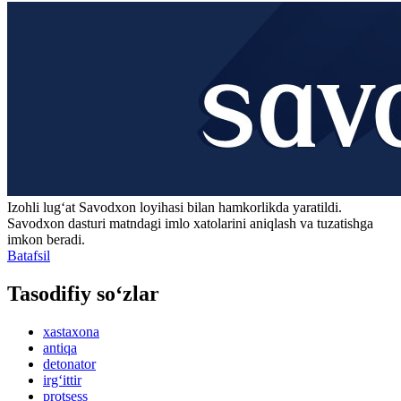
Izohli lugʻat
Savodxon
loyihasi bilan hamkorlikda yaratildi.
Savodxon dasturi matndagi imlo xatolarini aniqlash va tuzatishga
imkon beradi.
Batafsil
Tasodifiy so‘zlar
xastaxona
antiqa
detonator
irg‘ittir
protsess