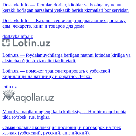
DostavkaInfo — Taomlar, dorilar, kitoblar va boshqa uy uchun
kerakli bo‘lagan narsalarni yetkazib berish xizmatlari bor servislar.
DostavkaInfo — Каталог сервисов, предлагающих доставку
еды, лекарств, книг и товаров для дома.
dostavkainfo.uz
Lotin.uz — foydalanuvchilarga berilgan matnni lotindan kirillga va
aksincha o‘girish xizmatini taklif etadi.
Lotin.uz — поможет транслитерировать с узбекской
кириллицы на латиницу и обратно. Легко!
lotin.uz
Maqol va naqllarning eng katta kolleksiyasi. Har bir maqol uchta
tilda (o‘zbek, rus, ingliz).
Самая большая коллекция пословиц и поговорок на трёх
языках (узбекский, русский, английский).