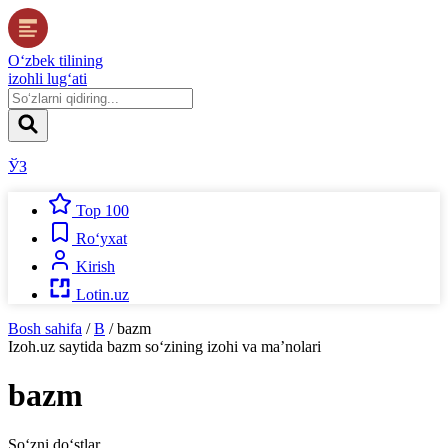
O‘zbek tilining
izohli lug‘ati
ЎЗ
Top 100
Ro‘yxat
Kirish
Lotin.uz
Bosh sahifa
/
B
/
bazm
Izoh.uz
saytida
bazm
so‘zining izohi va ma’nolari
bazm
So‘zni do‘stlar