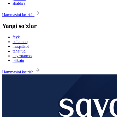
shaldira
Hammasini ko‘rish
Yangi so'zlar
feyk
izillamoq
muqattaot
tahajjud
neyrotarmoq
bitkoin
Hammasini ko‘rish