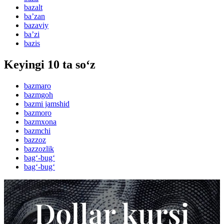
bazalt
baʼzan
bazaviy
baʼzi
bazis
Keyingi 10 ta so‘z
bazmaro
bazmgoh
bazmi jamshid
bazmoro
bazmxona
bazmchi
bazzoz
bazzozlik
bag‘-bug‘
bag‘-bug‘