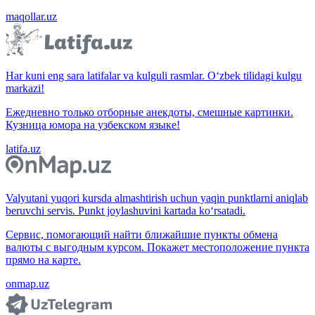
maqollar.uz
Har kuni eng sara latifalar va kulguli rasmlar. O‘zbek tilidagi kulgu
markazi!
Ежедневно только отборные анекдоты, смешные картинки.
Кузница юмора на узбекском языке!
latifa.uz
Valyutani yuqori kursda almashtirish uchun yaqin punktlarni aniqlab
beruvchi servis. Punkt joylashuvini kartada ko‘rsatadi.
Сервис, помогающий найти ближайшие пункты обмена
валюты с выгодным курсом. Покажет местоположение пункта
прямо на карте.
onmap.uz