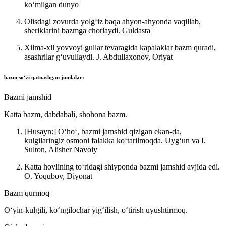
koʻmilgan dunyo
Olisdagi zovurda yolgʻiz baqa ahyon-ahyonda vaqillab,
sheriklarini bazmga chorlaydi.
Guldasta
Xilma-xil yovvoyi gullar tevaragida kapalaklar bazm quradi,
asashrilar gʻuvullaydi.
J. Abdullaxonov, Oriyat
bazm
soʻzi qatnashgan jumlalar:
Bazmi jamshid
Katta bazm, dabdabali, shohona bazm.
[Husayn:] Oʻhoʻ, bazmi jamshid qizigan ekan-da,
kulgilaringiz osmoni falakka koʻtarilmoqda.
Uygʻun va I.
Sulton, Alisher Navoiy
Katta hovlining toʻridagi shiyponda bazmi jamshid avjida edi.
O. Yoqubov, Diyonat
Bazm qurmoq
Oʻyin-kulgili, koʻngilochar yigʻilish, oʻtirish uyushtirmoq.