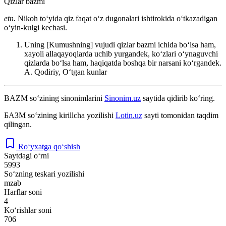
Qizlar bazmi
etn.
Nikoh toʻyida qiz faqat oʻz dugonalari ishtirokida oʻtkazadigan
oʻyin-kulgi kechasi.
Uning [Kumushning] vujudi qizlar bazmi ichida boʻlsa ham,
xayoli allaqayoqlarda uchib yurgandek, koʻzlari oʻynaguvchi
qizlarda boʻlsa ham, haqiqatda boshqa bir narsani koʻrgandek.
A. Qodiriy, Oʻtgan kunlar
BAZM
so‘zining sinonimlarini
Sinonim.uz
saytida qidirib ko‘ring.
БАЗМ
so‘zining kirillcha yozilishi
Lotin.uz
sayti tomonidan taqdim
qilingan.
Ro‘yxatga qo‘shish
Saytdagi o‘rni
5993
So‘zning teskari yozilishi
mzab
Harflar soni
4
Ko‘rishlar soni
706