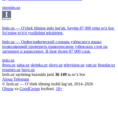
sinonim.uz
Imlo.uz — O'zbek tilining imlo lug'ati. Saytda 87 000 ortiq so'z bor.
So'zning to'g'ri yozilishini tekshiring.
Imlo.uz — Орфографический словарь узбекского языка
позволяющий проверить правописание узбекских слов на
латинице и кириллице. В базе более 87 000 слов.
imlo.uz
ibora.uz
salsa.uz
skripka.uz
slovo.uz
television.uz
vatt.uz
iboralar.uz
resumes.uz
havo.uz
Izoh.uz saytining bazasida jami
36 149
ta so‘z bor
Aloqa
Telegram
© Izoh.uz — O‘zbek tilining izohli lug‘ati, 2014–2026
Obuna
va
GoodGroup
loyihasi.
18+