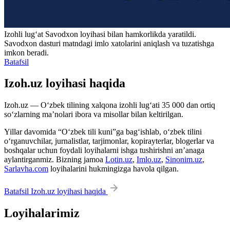
Izohli lugʻat
Savodxon
loyihasi bilan hamkorlikda yaratildi.
Savodxon dasturi matndagi imlo xatolarini aniqlash va tuzatishga
imkon beradi.
Batafsil
Izoh.uz loyihasi haqida
Izoh.uz — O‘zbek tilining xalqona izohli lug‘ati 35 000 dan ortiq
so‘zlarning ma’nolari ibora va misollar bilan keltirilgan.
Yillar davomida “O‘zbek tili kuni”ga bag‘ishlab, o‘zbek tilini
o‘rganuvchilar, jurnalistlar, tarjimonlar, kopirayterlar, blogerlar va
boshqalar uchun foydali loyihalarni ishga tushirishni an’anaga
aylantirganmiz. Bizning jamoa
Lotin.uz
,
Imlo.uz
,
Sinonim.uz
,
Sarlavha.com
loyihalarini hukmingizga havola qilgan.
Batafsil Izoh.uz loyihasi haqida
Loyihalarimiz