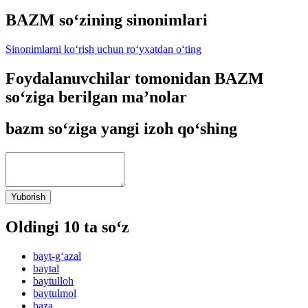
BAZM so‘zining sinonimlari
Sinonimlarni ko‘rish uchun ro‘yxatdan o‘ting
Foydalanuvchilar tomonidan BAZM
so‘ziga berilgan ma’nolar
bazm so‘ziga yangi izoh qo‘shing
Yuborish
Oldingi 10 ta so‘z
bayt-g‘azal
baytal
baytulloh
baytulmol
baza