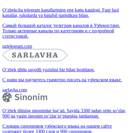
O‘zbekcha telegram kanallarining eng katta katalogi. Faqt faol
kanallar, ruknlarda va batafsil statistikasi bilan.
Самый большой каталог телеграм каналов в Узбекистане.
Только активные каналы по категориям и с подробной
статистикой.
uztelegram.com
O‘zbek tilida savodli yozishni biz bilan boshlang.
С нами вы научитесь грамотно писать на узбекском языке.
sarlavha.com
O‘zbek tilining sinonimlar lug‘ati. Saytda 3300 tadan ortiq so‘zlar,
900 ga yaqin sinonim so‘zlar to‘plamiga jamlangan.
Словарь синонимов узбекского языка на нашем сайте
содержит более 3300 слов и 900 синонимов.