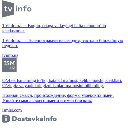
TVinfo.uz — Bugun, ertaga va keyingi hafta uchun to‘liq
teledasturlar.
TVinfo.uz — Телепрограмма на сегодня, завтра и ближайшую
неделю.
tvinfo.uz
O‘zbek Ismlarning to‘liq, batafsil ma’nosi, kelib chiqishi, shakllari.
O‘zingiz va yaqinlaringizni ismlari ma’nosini bilib oling.
Полный смысл, происхождение, формы узбекских имён.
Узнайте смысл своего имени и имён близких.
ismlar.com