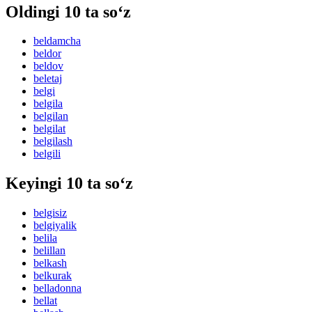
Oldingi 10 ta so‘z
beldamcha
beldor
beldov
beletaj
belgi
belgila
belgilan
belgilat
belgilash
belgili
Keyingi 10 ta so‘z
belgisiz
belgiyalik
belila
belillan
belkash
belkurak
belladonna
bellat