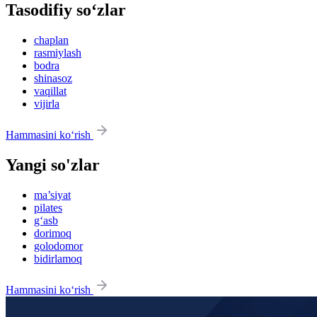
Tasodifiy so‘zlar
chaplan
rasmiylash
bodra
shinasoz
vaqillat
vijirla
Hammasini ko‘rish
Yangi so'zlar
ma’siyat
pilates
g‘asb
dorimoq
golodomor
bidirlamoq
Hammasini ko‘rish