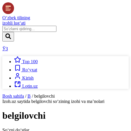
O‘zbek tilining
izohli lug‘ati
ЎЗ
Top 100
Ro‘yxat
Kirish
Lotin.uz
Bosh sahifa
/
B
/
belgilovchi
Izoh.uz
saytida
belgilovchi
so‘zining izohi va ma’nolari
belgilovchi
So‘zni do‘stlar