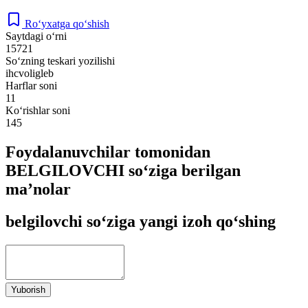
Ro‘yxatga qo‘shish
Saytdagi o‘rni
15721
So‘zning teskari yozilishi
ihcvoligleb
Harflar soni
11
Ko‘rishlar soni
145
Foydalanuvchilar tomonidan
BELGILOVCHI so‘ziga berilgan
ma’nolar
belgilovchi so‘ziga yangi izoh qo‘shing
Yuborish