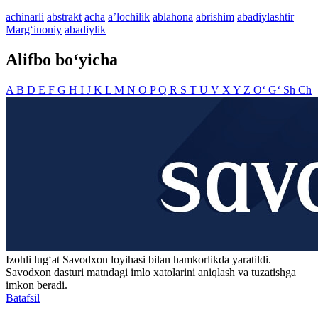
achinarli
abstrakt
acha
aʼlochilik
ablahona
abrishim
abadiylashtir
Marg‘inoniy
abadiylik
Alifbo bo‘yicha
A
B
D
E
F
G
H
I
J
K
L
M
N
O
P
Q
R
S
T
U
V
X
Y
Z
O‘
G‘
Sh
Ch
Izohli lugʻat
Savodxon
loyihasi bilan hamkorlikda yaratildi.
Savodxon dasturi matndagi imlo xatolarini aniqlash va tuzatishga
imkon beradi.
Batafsil