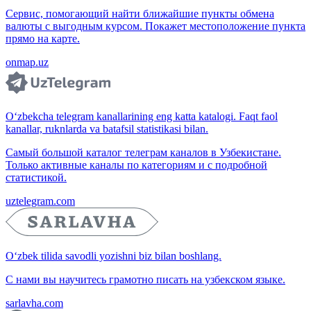
Сервис, помогающий найти ближайшие пункты обмена
валюты с выгодным курсом. Покажет местоположение пункта
прямо на карте.
onmap.uz
O‘zbekcha telegram kanallarining eng katta katalogi. Faqt faol
kanallar, ruknlarda va batafsil statistikasi bilan.
Самый большой каталог телеграм каналов в Узбекистане.
Только активные каналы по категориям и с подробной
статистикой.
uztelegram.com
O‘zbek tilida savodli yozishni biz bilan boshlang.
С нами вы научитесь грамотно писать на узбекском языке.
sarlavha.com