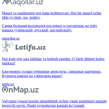
Maqol va naqllarning eng katta kolleksiyasi. Har bir maqol uchta
tilda (o‘zbek, rus, ingliz).
Самая большая коллекция пословиц и поговорок на трёх
языках (узбекский, русский, английский).
maqollar.uz
Har kuni eng sara latifalar va kulguli rasmlar. O‘zbek tilidagi kulgu
markazi!
Ежедневно только отборные анекдоты, смешные картинки.
Кузница юмора на узбекском языке!
latifa.uz
Valyutani yuqori kursda almashtirish uchun yaqin punktlarni aniqlab
beruvchi servis. Punkt joylashuvini kartada ko‘rsatadi.