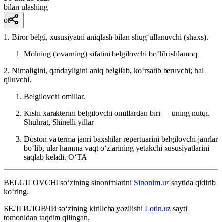
bilan ulashing
ot
1. Biror belgi, xususiyatni aniqlash bilan shugʻullanuvchi (shaxs).
Molning (tovarning) sifatini belgilovchi boʻlib ishlamoq.
2. Nimaligini, qandayligini aniq belgilab, koʻrsatib beruvchi; hal
qiluvchi.
Belgilovchi omillar.
Kishi xarakterini belgilovchi omillardan biri — uning nutqi.
Shuhrat, Shinelli yillar
Doston va terma janri baxshilar repertuarini belgilovchi janrlar
boʻlib, ular hamma vaqt oʻzlarining yetakchi xususiyatlarini
saqlab keladi.
OʻTA
BELGILOVCHI
so‘zining sinonimlarini
Sinonim.uz
saytida qidirib
ko‘ring.
БЕЛГИЛОВЧИ
so‘zining kirillcha yozilishi
Lotin.uz
sayti
tomonidan taqdim qilingan.