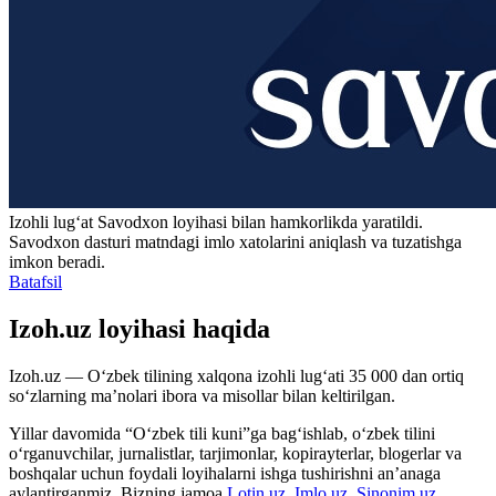
Izohli lugʻat
Savodxon
loyihasi bilan hamkorlikda yaratildi.
Savodxon dasturi matndagi imlo xatolarini aniqlash va tuzatishga
imkon beradi.
Batafsil
Izoh.uz loyihasi haqida
Izoh.uz — O‘zbek tilining xalqona izohli lug‘ati 35 000 dan ortiq
so‘zlarning ma’nolari ibora va misollar bilan keltirilgan.
Yillar davomida “O‘zbek tili kuni”ga bag‘ishlab, o‘zbek tilini
o‘rganuvchilar, jurnalistlar, tarjimonlar, kopirayterlar, blogerlar va
boshqalar uchun foydali loyihalarni ishga tushirishni an’anaga
aylantirganmiz. Bizning jamoa
Lotin.uz
,
Imlo.uz
,
Sinonim.uz
,