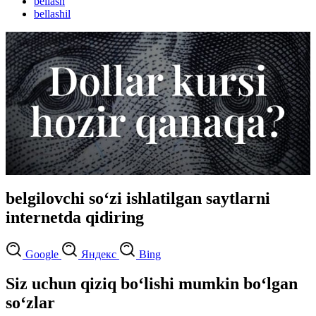
bellash
bellashil
belgilovchi so‘zi ishlatilgan saytlarni
internetda qidiring
Google
Яндекс
Bing
Siz uchun qiziq bo‘lishi mumkin bo‘lgan
so‘zlar