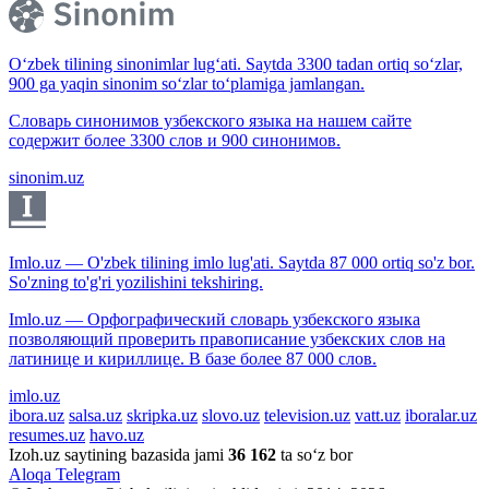
O‘zbek tilining sinonimlar lug‘ati. Saytda 3300 tadan ortiq so‘zlar,
900 ga yaqin sinonim so‘zlar to‘plamiga jamlangan.
Словарь синонимов узбекского языка на нашем сайте
содержит более 3300 слов и 900 синонимов.
sinonim.uz
Imlo.uz — O'zbek tilining imlo lug'ati. Saytda 87 000 ortiq so'z bor.
So'zning to'g'ri yozilishini tekshiring.
Imlo.uz — Орфографический словарь узбекского языка
позволяющий проверить правописание узбекских слов на
латинице и кириллице. В базе более 87 000 слов.
imlo.uz
ibora.uz
salsa.uz
skripka.uz
slovo.uz
television.uz
vatt.uz
iboralar.uz
resumes.uz
havo.uz
Izoh.uz saytining bazasida jami
36 162
ta so‘z bor
Aloqa
Telegram