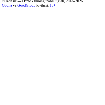
© Izoh.uz — O‘zbek tilining izohli lug‘ati, 2014–2026
Obuna
va
GoodGroup
loyihasi.
18+