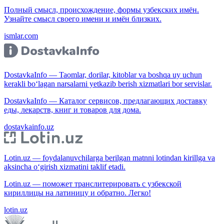
Полный смысл, происхождение, формы узбекских имён.
Узнайте смысл своего имени и имён близких.
ismlar.com
DostavkaInfo — Taomlar, dorilar, kitoblar va boshqa uy uchun
kerakli bo‘lagan narsalarni yetkazib berish xizmatlari bor servislar.
DostavkaInfo — Каталог сервисов, предлагающих доставку
еды, лекарств, книг и товаров для дома.
dostavkainfo.uz
Lotin.uz — foydalanuvchilarga berilgan matnni lotindan kirillga va
aksincha o‘girish xizmatini taklif etadi.
Lotin.uz — поможет транслитерировать с узбекской
кириллицы на латиницу и обратно. Легко!
lotin.uz