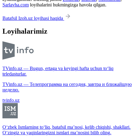
Sarlavha.com
loyihalarini hukmingizga havola qilgan.
Batafsil Izoh.uz loyihasi haqida
Loyihalarimiz
TVinfo.uz — Bugun, ertaga va keyingi hafta uchun to‘liq
teledasturlar.
TVinfo.uz — Телепрограмма на сегодня, завтра и ближайшую
неделю.
tvinfo.uz
O‘zbek Ismlarning to‘liq, batafsil ma’nosi, kelib chiqishi, shakllari.
O‘zingiz va yaqinlaringizni ismlari ma’nosini bilib oling.