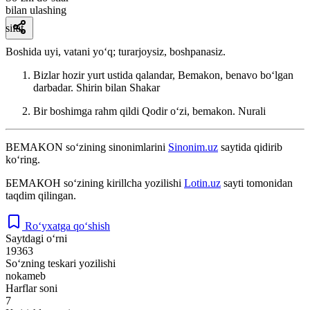
bilan ulashing
sifat
Boshida uyi, vatani yoʻq; turarjoysiz, boshpanasiz.
Bizlar hozir yurt ustida qalandar, Bemakon, benavo boʻlgan
darbadar.
Shirin bilan Shakar
Bir boshimga rahm qildi Qodir oʻzi, bemakon.
Nurali
BEMAKON
so‘zining sinonimlarini
Sinonim.uz
saytida qidirib
ko‘ring.
БЕМАКОН
so‘zining kirillcha yozilishi
Lotin.uz
sayti tomonidan
taqdim qilingan.
Ro‘yxatga qo‘shish
Saytdagi o‘rni
19363
So‘zning teskari yozilishi
nokameb
Harflar soni
7