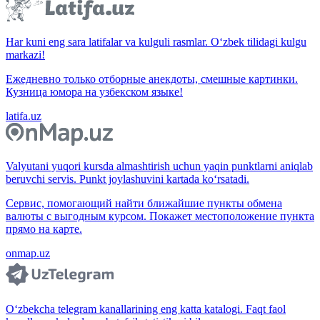
Har kuni eng sara latifalar va kulguli rasmlar. O‘zbek tilidagi kulgu
markazi!
Ежедневно только отборные анекдоты, смешные картинки.
Кузница юмора на узбекском языке!
latifa.uz
Valyutani yuqori kursda almashtirish uchun yaqin punktlarni aniqlab
beruvchi servis. Punkt joylashuvini kartada ko‘rsatadi.
Сервис, помогающий найти ближайшие пункты обмена
валюты с выгодным курсом. Покажет местоположение пункта
прямо на карте.
onmap.uz
O‘zbekcha telegram kanallarining eng katta katalogi. Faqt faol