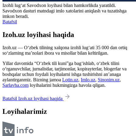
Izohli lugʻat
Savodxon
loyihasi bilan hamkorlikda yaratildi.
Savodxon dasturi matndagi imlo xatolarini aniqlash va tuzatishga
imkon beradi.
Batafsil
Izoh.uz loyihasi haqida
Izoh.uz — O‘zbek tilining xalqona izohli lug‘ati 35 000 dan ortiq
so‘zlarning ma’nolari ibora va misollar bilan keltirilgan.
Yillar davomida “O‘zbek tili kuni”ga bag‘ishlab, o‘zbek tilini
o‘rganuvchilar, jurnalistlar, tarjimonlar, kopirayterlar, blogerlar va
boshqalar uchun foydali loyihalarni ishga tushirishni an’anaga
aylantirganmiz. Bizning jamoa
Lotin.uz
,
Imlo.uz
,
Sinonim.uz
,
Sarlavha.com
loyihalarini hukmingizga havola qilgan.
Batafsil Izoh.uz loyihasi haqida
Loyihalarimiz