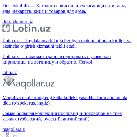
DostavkaInfo — Каталог сервисов, предлагающих доставку
еды, лекарств, книг и товаров для дома.
dostavkainfo.uz
Lotin.uz — foydalanuvchilarga berilgan matnni lotindan kirillga va
aksincha o‘girish xizmatini taklif etadi.
Lotin.uz — поможет транслитерировать с узбекской
кириллицы на латиницу и обратно. Легко!
lotin.uz
Maqol va naqllarning eng katta kolleksiyasi. Har bir maqol uchta
tilda (o‘zbek, rus, ingliz).
Самая большая коллекция пословиц и поговорок на трёх
языках (узбекский, русский, английский).
maqollar.uz