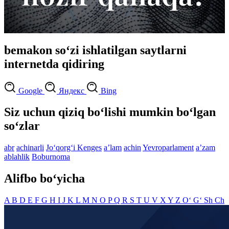
bemakon so‘zi ishlatilgan saytlarni
internetda qidiring
Google
Яндекс
Bing
Siz uchun qiziq bo‘lishi mumkin bo‘lgan
so‘zlar
abr
achinarli
Jo‘qorg‘i Kenges
aʼlam
achin
Yevroparlament
aʼzam
ablahlik
Boburnoma
Alifbo bo‘yicha
A
B
D
E
F
G
H
I
J
K
L
M
N
O
P
Q
R
S
T
U
V
X
Y
Z
O‘
G‘
Sh
Ch