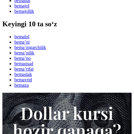
bemahal
bemajol
bemajollik
Keyingi 10 ta so‘z
bemalol
bemaʼni
bemaʼnigarchilik
bemaʼnilik
bemaʼno
bemaqsad
bemaʼrifat
bemaslak
bemavrid
bemaza