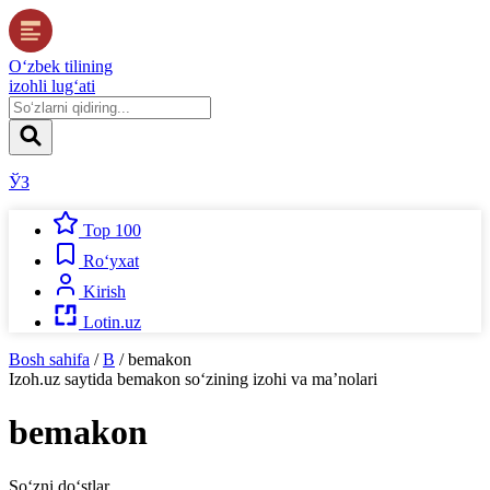
O‘zbek tilining
izohli lug‘ati
ЎЗ
Top 100
Ro‘yxat
Kirish
Lotin.uz
Bosh sahifa
/
B
/
bemakon
Izoh.uz
saytida
bemakon
so‘zining izohi va ma’nolari
bemakon
So‘zni do‘stlar