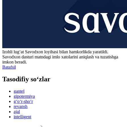
Izohli lugʻat
Savodxon
loyihasi bilan hamkorlikda yaratildi.
Savodxon dasturi matndagi imlo xatolarini aniqlash va tuzatishga
imkon beradi.
Batafsil
Tasodifiy so‘zlar
gantel
gipotermiya
g‘o‘r-sho‘r
revansh
ajal
intelligent