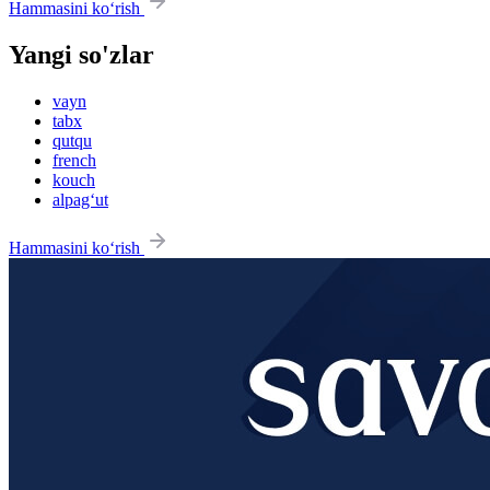
Hammasini ko‘rish
Yangi so'zlar
vayn
tabx
qutqu
french
kouch
alpag‘ut
Hammasini ko‘rish