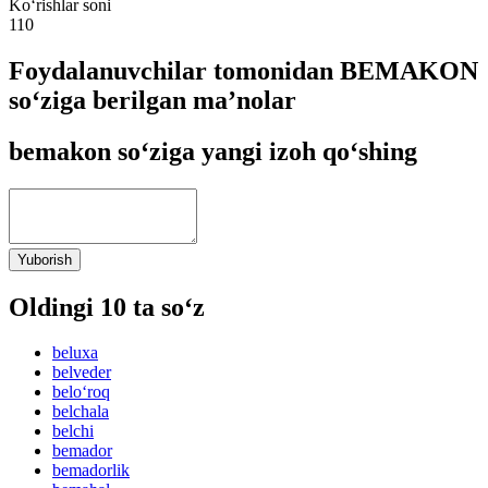
Ko‘rishlar soni
110
Foydalanuvchilar tomonidan BEMAKON
so‘ziga berilgan ma’nolar
bemakon so‘ziga yangi izoh qo‘shing
Yuborish
Oldingi 10 ta so‘z
beluxa
belveder
belo‘roq
belchala
belchi
bemador
bemadorlik