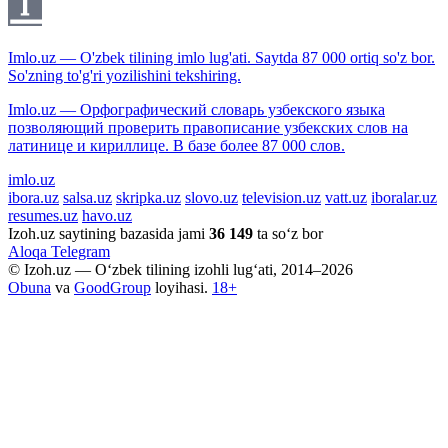
Imlo.uz — O'zbek tilining imlo lug'ati. Saytda 87 000 ortiq so'z bor.
So'zning to'g'ri yozilishini tekshiring.
Imlo.uz — Орфографический словарь узбекского языка
позволяющий проверить правописание узбекских слов на
латинице и кириллице. В базе более 87 000 слов.
imlo.uz
ibora.uz
salsa.uz
skripka.uz
slovo.uz
television.uz
vatt.uz
iboralar.uz
resumes.uz
havo.uz
Izoh.uz saytining bazasida jami
36 149
ta so‘z bor
Aloqa
Telegram
© Izoh.uz — O‘zbek tilining izohli lug‘ati, 2014–2026
Obuna
va
GoodGroup
loyihasi.
18+