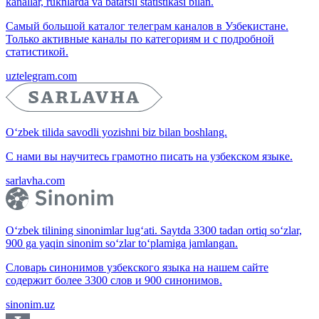
kanallar, ruknlarda va batafsil statistikasi bilan.
Самый большой каталог телеграм каналов в Узбекистане.
Только активные каналы по категориям и с подробной
статистикой.
uztelegram.com
O‘zbek tilida savodli yozishni biz bilan boshlang.
С нами вы научитесь грамотно писать на узбекском языке.
sarlavha.com
O‘zbek tilining sinonimlar lug‘ati. Saytda 3300 tadan ortiq so‘zlar,
900 ga yaqin sinonim so‘zlar to‘plamiga jamlangan.
Словарь синонимов узбекского языка на нашем сайте
содержит более 3300 слов и 900 синонимов.
sinonim.uz