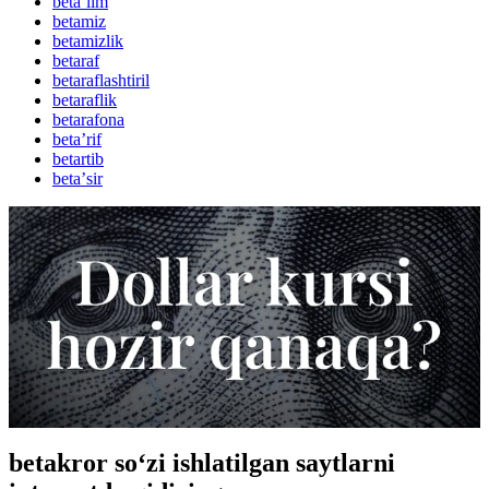
betaʼlim
betamiz
betamizlik
betaraf
betaraflashtiril
betaraflik
betarafona
betaʼrif
betartib
betaʼsir
betakror so‘zi ishlatilgan saytlarni