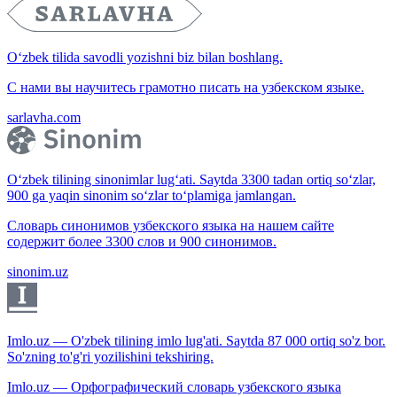
O‘zbek tilida savodli yozishni biz bilan boshlang.
С нами вы научитесь грамотно писать на узбекском языке.
sarlavha.com
O‘zbek tilining sinonimlar lug‘ati. Saytda 3300 tadan ortiq so‘zlar,
900 ga yaqin sinonim so‘zlar to‘plamiga jamlangan.
Словарь синонимов узбекского языка на нашем сайте
содержит более 3300 слов и 900 синонимов.
sinonim.uz
Imlo.uz — O'zbek tilining imlo lug'ati. Saytda 87 000 ortiq so'z bor.
So'zning to'g'ri yozilishini tekshiring.
Imlo.uz — Орфографический словарь узбекского языка