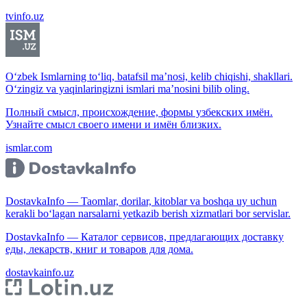
tvinfo.uz
O‘zbek Ismlarning to‘liq, batafsil ma’nosi, kelib chiqishi, shakllari.
O‘zingiz va yaqinlaringizni ismlari ma’nosini bilib oling.
Полный смысл, происхождение, формы узбекских имён.
Узнайте смысл своего имени и имён близких.
ismlar.com
DostavkaInfo — Taomlar, dorilar, kitoblar va boshqa uy uchun
kerakli bo‘lagan narsalarni yetkazib berish xizmatlari bor servislar.
DostavkaInfo — Каталог сервисов, предлагающих доставку
еды, лекарств, книг и товаров для дома.
dostavkainfo.uz