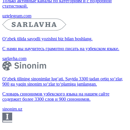
Только активные каналы по категориям и с подробной
статистикой.
uztelegram.com
O‘zbek tilida savodli yozishni biz bilan boshlang.
С нами вы научитесь грамотно писать на узбекском языке.
sarlavha.com
O‘zbek tilining sinonimlar lug‘ati. Saytda 3300 tadan ortiq so‘zlar,
900 ga yaqin sinonim so‘zlar to‘plamiga jamlangan.
Словарь синонимов узбекского языка на нашем сайте
содержит более 3300 слов и 900 синонимов.
sinonim.uz