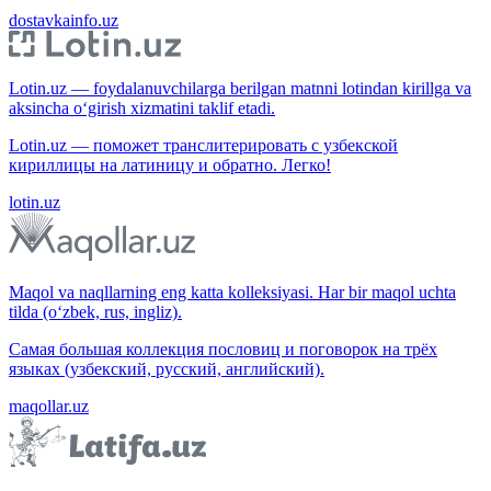
dostavkainfo.uz
Lotin.uz — foydalanuvchilarga berilgan matnni lotindan kirillga va
aksincha o‘girish xizmatini taklif etadi.
Lotin.uz — поможет транслитерировать с узбекской
кириллицы на латиницу и обратно. Легко!
lotin.uz
Maqol va naqllarning eng katta kolleksiyasi. Har bir maqol uchta
tilda (o‘zbek, rus, ingliz).
Самая большая коллекция пословиц и поговорок на трёх
языках (узбекский, русский, английский).
maqollar.uz