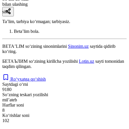
bilan ulashing
sifat
Taʼlim, tarbiya koʻrmagan; tarbiyasiz.
Betaʼlim bola.
BETAʼLIM
so‘zining sinonimlarini
Sinonim.uz
saytida qidirib
ko‘ring.
БЕТАЪЛИМ
so‘zining kirillcha yozilishi
Lotin.uz
sayti tomonidan
taqdim qilingan.
Ro‘yxatga qo‘shish
Saytdagi o‘rni
9180
So‘zning teskari yozilishi
milʼateb
Harflar soni
8
Ko‘rishlar soni
102