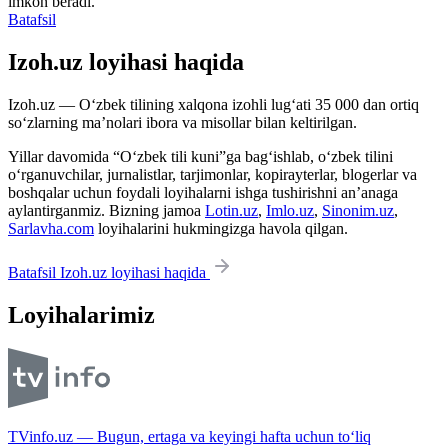
imkon beradi.
Batafsil
Izoh.uz loyihasi haqida
Izoh.uz — O‘zbek tilining xalqona izohli lug‘ati 35 000 dan ortiq
so‘zlarning ma’nolari ibora va misollar bilan keltirilgan.
Yillar davomida “O‘zbek tili kuni”ga bag‘ishlab, o‘zbek tilini
o‘rganuvchilar, jurnalistlar, tarjimonlar, kopirayterlar, blogerlar va
boshqalar uchun foydali loyihalarni ishga tushirishni an’anaga
aylantirganmiz. Bizning jamoa
Lotin.uz
,
Imlo.uz
,
Sinonim.uz
,
Sarlavha.com
loyihalarini hukmingizga havola qilgan.
Batafsil Izoh.uz loyihasi haqida
Loyihalarimiz
TVinfo.uz — Bugun, ertaga va keyingi hafta uchun to‘liq