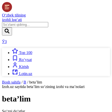
O‘zbek tilining
izohli lug‘ati
ЎЗ
Top 100
Ro‘yxat
Kirish
Lotin.uz
Bosh sahifa
/
B
/
betaʼlim
Izoh.uz
saytida
betaʼlim
so‘zining izohi va ma’nolari
betaʼlim
So‘zni do‘stlar