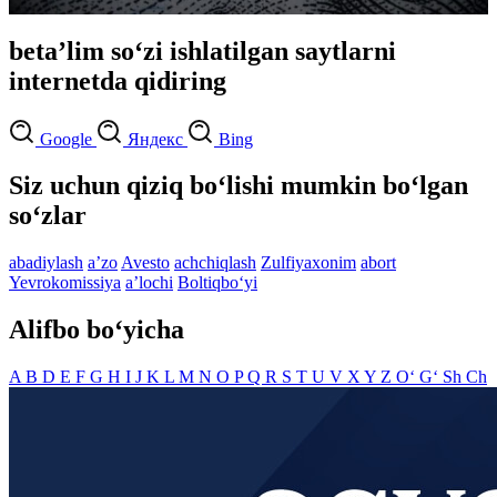
betaʼlim so‘zi ishlatilgan saytlarni
internetda qidiring
Google
Яндекс
Bing
Siz uchun qiziq bo‘lishi mumkin bo‘lgan
so‘zlar
abadiylash
aʼzo
Avesto
achchiqlash
Zulfiyaxonim
abort
Yevrokomissiya
aʼlochi
Boltiqbo‘yi
Alifbo bo‘yicha
A
B
D
E
F
G
H
I
J
K
L
M
N
O
P
Q
R
S
T
U
V
X
Y
Z
O‘
G‘
Sh
Ch