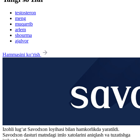
testosteron
meng
muqarrib
arlem
shourma
ajalvor
Hammasini ko‘rish
Izohli lugʻat
Savodxon
loyihasi bilan hamkorlikda yaratildi.
Savodxon dasturi matndagi imlo xatolarini aniqlash va tuzatishga