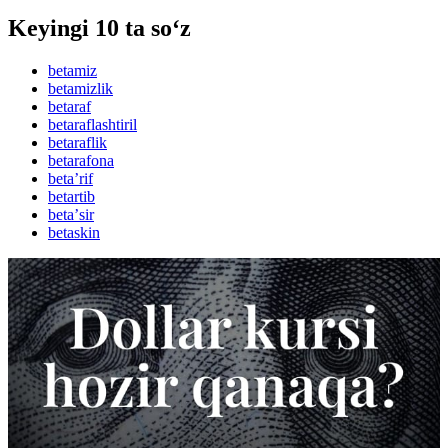
Keyingi 10 ta so‘z
betamiz
betamizlik
betaraf
betaraflashtiril
betaraflik
betarafona
betaʼrif
betartib
betaʼsir
betaskin