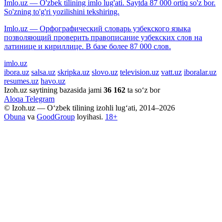
Imlo.uz — O'zbek tilining imlo lug'ati. Saytda 87 000 ortiq so'z bor.
So'zning to'g'ri yozilishini tekshiring.
Imlo.uz — Орфографический словарь узбекского языка
позволяющий проверить правописание узбекских слов на
латинице и кириллице. В базе более 87 000 слов.
imlo.uz
ibora.uz
salsa.uz
skripka.uz
slovo.uz
television.uz
vatt.uz
iboralar.uz
resumes.uz
havo.uz
Izoh.uz saytining bazasida jami
36 162
ta so‘z bor
Aloqa
Telegram
© Izoh.uz — O‘zbek tilining izohli lug‘ati, 2014–2026
Obuna
va
GoodGroup
loyihasi.
18+