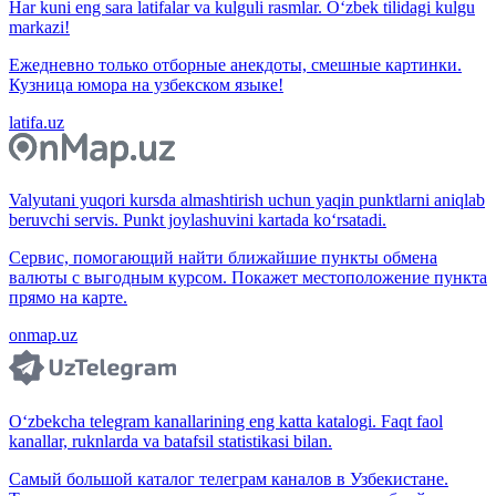
Har kuni eng sara latifalar va kulguli rasmlar. O‘zbek tilidagi kulgu
markazi!
Ежедневно только отборные анекдоты, смешные картинки.
Кузница юмора на узбекском языке!
latifa.uz
Valyutani yuqori kursda almashtirish uchun yaqin punktlarni aniqlab
beruvchi servis. Punkt joylashuvini kartada ko‘rsatadi.
Сервис, помогающий найти ближайшие пункты обмена
валюты с выгодным курсом. Покажет местоположение пункта
прямо на карте.
onmap.uz
O‘zbekcha telegram kanallarining eng katta katalogi. Faqt faol
kanallar, ruknlarda va batafsil statistikasi bilan.
Самый большой каталог телеграм каналов в Узбекистане.