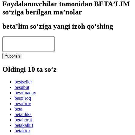
Foydalanuvchilar tomonidan BETAʼLIM
so‘ziga berilgan ma’nolar
betaʼlim so‘ziga yangi izoh qo‘shing
Yuborish
Oldingi 10 ta so‘z
bestseller
besubut
beso‘naqay
beso‘roq
beso‘rov
beta
betahlika
betahorat
betakalluf
betakror