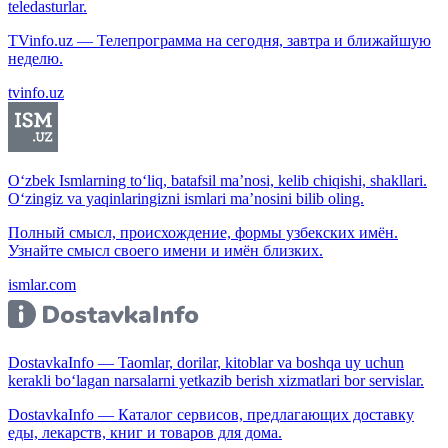
teledasturlar.
TVinfo.uz — Телепрограмма на сегодня, завтра и ближайшую
неделю.
tvinfo.uz
O‘zbek Ismlarning to‘liq, batafsil ma’nosi, kelib chiqishi, shakllari.
O‘zingiz va yaqinlaringizni ismlari ma’nosini bilib oling.
Полный смысл, происхождение, формы узбекских имён.
Узнайте смысл своего имени и имён близких.
ismlar.com
DostavkaInfo — Taomlar, dorilar, kitoblar va boshqa uy uchun
kerakli bo‘lagan narsalarni yetkazib berish xizmatlari bor servislar.
DostavkaInfo — Каталог сервисов, предлагающих доставку
еды, лекарств, книг и товаров для дома.