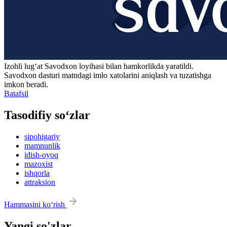
Izohli lugʻat
Savodxon
loyihasi bilan hamkorlikda yaratildi.
Savodxon dasturi matndagi imlo xatolarini aniqlash va tuzatishga
imkon beradi.
Batafsil
Tasodifiy so‘zlar
sipohigariy
mamnunlik
idish-oyoq
mazoxist
ishqorla
attraksion
Hammasini ko‘rish
Yangi so'zlar