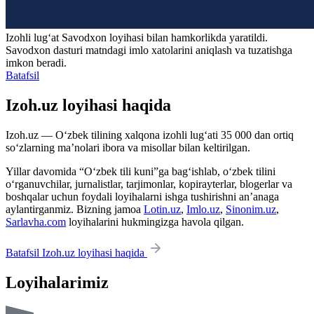
Izohli lugʻat
Savodxon
loyihasi bilan hamkorlikda yaratildi.
Savodxon dasturi matndagi imlo xatolarini aniqlash va tuzatishga
imkon beradi.
Batafsil
Izoh.uz loyihasi haqida
Izoh.uz — O‘zbek tilining xalqona izohli lug‘ati 35 000 dan ortiq
so‘zlarning ma’nolari ibora va misollar bilan keltirilgan.
Yillar davomida “O‘zbek tili kuni”ga bag‘ishlab, o‘zbek tilini
o‘rganuvchilar, jurnalistlar, tarjimonlar, kopirayterlar, blogerlar va
boshqalar uchun foydali loyihalarni ishga tushirishni an’anaga
aylantirganmiz. Bizning jamoa
Lotin.uz
,
Imlo.uz
,
Sinonim.uz
,
Sarlavha.com
loyihalarini hukmingizga havola qilgan.
Batafsil Izoh.uz loyihasi haqida
Loyihalarimiz