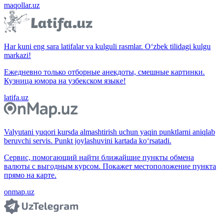
maqollar.uz
Har kuni eng sara latifalar va kulguli rasmlar. O‘zbek tilidagi kulgu
markazi!
Ежедневно только отборные анекдоты, смешные картинки.
Кузница юмора на узбекском языке!
latifa.uz
Valyutani yuqori kursda almashtirish uchun yaqin punktlarni aniqlab
beruvchi servis. Punkt joylashuvini kartada ko‘rsatadi.
Сервис, помогающий найти ближайшие пункты обмена
валюты с выгодным курсом. Покажет местоположение пункта
прямо на карте.
onmap.uz