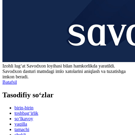
Izohli lugʻat
Savodxon
loyihasi bilan hamkorlikda yaratildi.
Savodxon dasturi matndagi imlo xatolarini aniqlash va tuzatishga
imkon beradi.
Batafsil
Tasodifiy so‘zlar
birin-birin
toshbag‘irlik
so‘lkavoy
vaqilla
tamachi
chekli