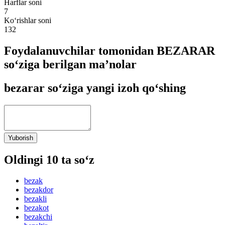
Harflar soni
7
Ko‘rishlar soni
132
Foydalanuvchilar tomonidan BEZARAR
so‘ziga berilgan ma’nolar
bezarar so‘ziga yangi izoh qo‘shing
Yuborish
Oldingi 10 ta so‘z
bezak
bezakdor
bezakli
bezakot
bezakchi