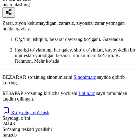
bilan ulashing
sifat
Zarar, ziyon keltirmaydigan, zararsiz, ziyonsiz; zarar yetmagan
holda; xavfsiz.
Oʻgʻlim, ishqilib, bezarar qaytsang boʻlgani.
Gazetadan
Ilgarigi toʻylarning, har qalay, shoʻx oʻyinlari, kuyov-kelin bir
umr eslab yuradigan bezarar irim-sirimlari boʻlardi.
R.
Rahmon, Mehr koʻzda
BEZARAR
so‘zining sinonimlarini
Sinonim.uz
saytida qidirib
ko‘ring.
БЕЗАРАР
so‘zining kirillcha yozilishi
Lotin.uz
sayti tomonidan
taqdim qilingan.
Ro‘yxatga qo‘shish
Saytdagi o‘rni
24143
So‘zning teskari yozilishi
rarazeb