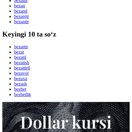
bezaltir
bezan
bezanil
bezanjir
bezantir
Keyingi 10 ta so‘z
bezartir
bezat
bezatil
bezatish
bezattiril
bezavol
bezaxa
bezash
bezbet
bezbetlik