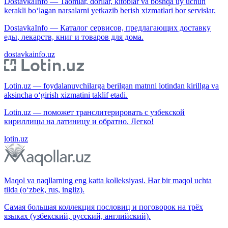
DostavkaInfo — Taomlar, dorilar, kitoblar va boshqa uy uchun
kerakli bo‘lagan narsalarni yetkazib berish xizmatlari bor servislar.
DostavkaInfo — Каталог сервисов, предлагающих доставку
еды, лекарств, книг и товаров для дома.
dostavkainfo.uz
Lotin.uz — foydalanuvchilarga berilgan matnni lotindan kirillga va
aksincha o‘girish xizmatini taklif etadi.
Lotin.uz — поможет транслитерировать с узбекской
кириллицы на латиницу и обратно. Легко!
lotin.uz
Maqol va naqllarning eng katta kolleksiyasi. Har bir maqol uchta
tilda (o‘zbek, rus, ingliz).
Самая большая коллекция пословиц и поговорок на трёх
языках (узбекский, русский, английский).