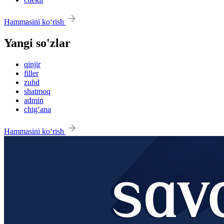
Hammasini ko‘rish
Yangi so'zlar
qinjir
filler
zuhd
shatmoq
admin
chig‘ana
Hammasini ko‘rish