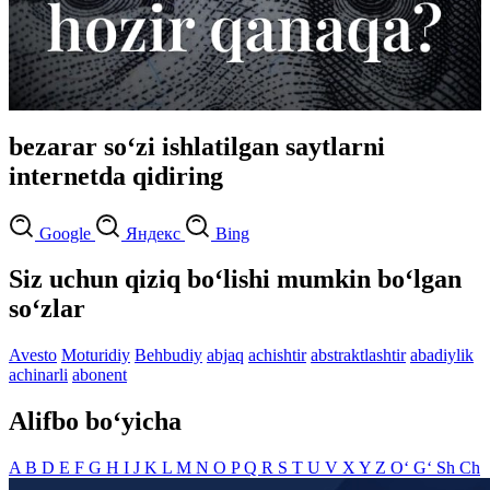
bezarar so‘zi ishlatilgan saytlarni
internetda qidiring
Google
Яндекс
Bing
Siz uchun qiziq bo‘lishi mumkin bo‘lgan
so‘zlar
Avesto
Moturidiy
Behbudiy
abjaq
achishtir
abstraktlashtir
abadiylik
achinarli
abonent
Alifbo bo‘yicha
A
B
D
E
F
G
H
I
J
K
L
M
N
O
P
Q
R
S
T
U
V
X
Y
Z
O‘
G‘
Sh
Ch