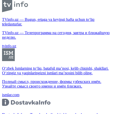
TVinfo.uz — Bugun, ertaga va keyingi hafta uchun to‘liq
teledasturlar.
TVinfo.uz — Телепрограмма на сегодня, завтра и ближайшую
неделю.
tvinfo.uz
O‘zbek Ismlarning to‘liq, batafsil ma’nosi, kelib chiqishi, shakllari.
O‘zingiz va yaqinlaringizni ismlari ma’nosini bilib oling.
Полный смысл, происхождение, формы узбекских имён.
Узнайте смысл своего имени и имён близких.
ismlar.com