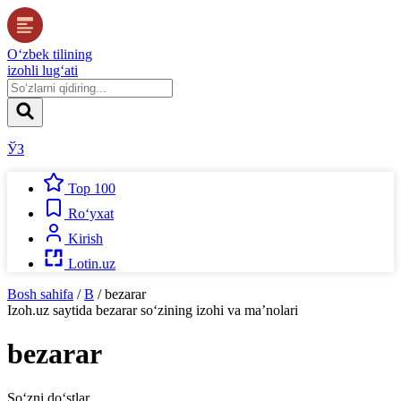
O‘zbek tilining
izohli lug‘ati
ЎЗ
Top 100
Ro‘yxat
Kirish
Lotin.uz
Bosh sahifa
/
B
/
bezarar
Izoh.uz
saytida
bezarar
so‘zining izohi va ma’nolari
bezarar
So‘zni do‘stlar