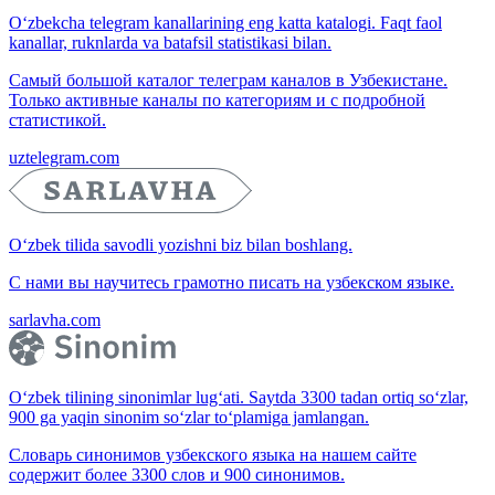
O‘zbekcha telegram kanallarining eng katta katalogi. Faqt faol
kanallar, ruknlarda va batafsil statistikasi bilan.
Самый большой каталог телеграм каналов в Узбекистане.
Только активные каналы по категориям и с подробной
статистикой.
uztelegram.com
O‘zbek tilida savodli yozishni biz bilan boshlang.
С нами вы научитесь грамотно писать на узбекском языке.
sarlavha.com
O‘zbek tilining sinonimlar lug‘ati. Saytda 3300 tadan ortiq so‘zlar,
900 ga yaqin sinonim so‘zlar to‘plamiga jamlangan.
Словарь синонимов узбекского языка на нашем сайте
содержит более 3300 слов и 900 синонимов.