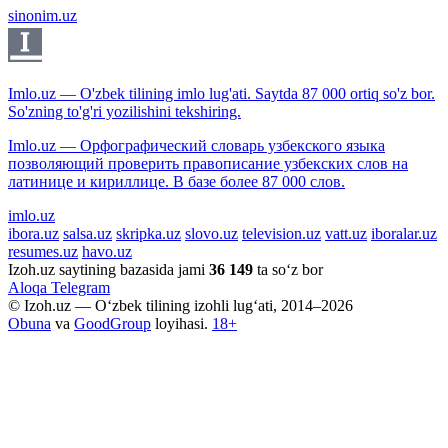
sinonim.uz
Imlo.uz — O'zbek tilining imlo lug'ati. Saytda 87 000 ortiq so'z bor.
So'zning to'g'ri yozilishini tekshiring.
Imlo.uz — Орфографический словарь узбекского языка
позволяющий проверить правописание узбекских слов на
латинице и кириллице. В базе более 87 000 слов.
imlo.uz
ibora.uz
salsa.uz
skripka.uz
slovo.uz
television.uz
vatt.uz
iboralar.uz
resumes.uz
havo.uz
Izoh.uz saytining bazasida jami
36 149
ta so‘z bor
Aloqa
Telegram
© Izoh.uz — O‘zbek tilining izohli lug‘ati, 2014–2026
Obuna
va
GoodGroup
loyihasi.
18+