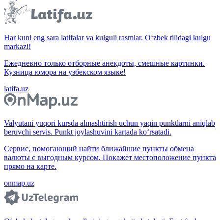
Har kuni eng sara latifalar va kulguli rasmlar. O‘zbek tilidagi kulgu
markazi!
Ежедневно только отборные анекдоты, смешные картинки.
Кузница юмора на узбекском языке!
latifa.uz
Valyutani yuqori kursda almashtirish uchun yaqin punktlarni aniqlab
beruvchi servis. Punkt joylashuvini kartada ko‘rsatadi.
Сервис, помогающий найти ближайшие пункты обмена
валюты с выгодным курсом. Покажет местоположение пункта
прямо на карте.
onmap.uz