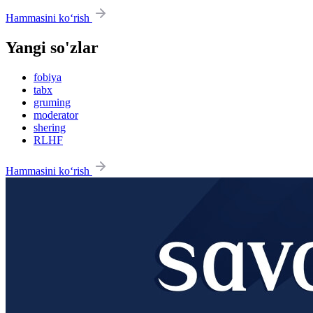
Hammasini ko‘rish
Yangi so'zlar
fobiya
tabx
gruming
moderator
shering
RLHF
Hammasini ko‘rish