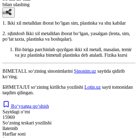
bilan ulashing
sifat
1. Ikki xil metalldan iborat boʻlgan sim, plastinka va shu kabilar
2.
sifatdosh
Ikki xil metalldan iborat boʻlgan, yasalgan (lenta, sim,
poʻlat taxta, plastinka va boshqalar).
Bir-biriga parchinlab quyilgan ikki xil metall, masalan, temir
va jez plastinka bimetall plastinka deb ataladi.
Fizika kursi
BIMETALL
so‘zining sinonimlarini
Sinonim.uz
saytida qidirib
ko‘ring.
БИМЕТАЛЛ
so‘zining kirillcha yozilishi
Lotin.uz
sayti tomonidan
taqdim qilingan.
Ro‘yxatga qo‘shish
Saytdagi o‘rni
15969
So‘zning teskari yozilishi
llatemib
Harflar soni