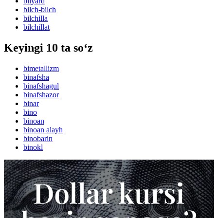
bilyard
bilch-bilch
bilchilla
bilchillat
Keyingi 10 ta so‘z
bimetallizm
binafsha
binafshagul
binafshazor
binar
bino
binoan
binoan alayh
binobarin
binokl