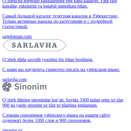
O‘zbekcha telegram kanallarining eng katta katalogi. Faqt faol
kanallar, ruknlarda va batafsil statistikasi bilan.
Самый большой каталог телеграм каналов в Узбекистане.
Только активные каналы по категориям и с подробной
статистикой.
uztelegram.com
O‘zbek tilida savodli yozishni biz bilan boshlang.
С нами вы научитесь грамотно писать на узбекском языке.
sarlavha.com
O‘zbek tilining sinonimlar lug‘ati. Saytda 3300 tadan ortiq so‘zlar,
900 ga yaqin sinonim so‘zlar to‘plamiga jamlangan.
Словарь синонимов узбекского языка на нашем сайте
содержит более 3300 слов и 900 синонимов.
sinonim.uz