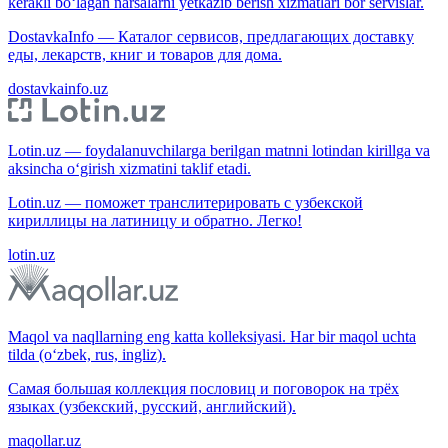
kerakli bo‘lagan narsalarni yetkazib berish xizmatlari bor servislar.
DostavkaInfo — Каталог сервисов, предлагающих доставку
еды, лекарств, книг и товаров для дома.
dostavkainfo.uz
Lotin.uz — foydalanuvchilarga berilgan matnni lotindan kirillga va
aksincha o‘girish xizmatini taklif etadi.
Lotin.uz — поможет транслитерировать с узбекской
кириллицы на латиницу и обратно. Легко!
lotin.uz
Maqol va naqllarning eng katta kolleksiyasi. Har bir maqol uchta
tilda (o‘zbek, rus, ingliz).
Самая большая коллекция пословиц и поговорок на трёх
языках (узбекский, русский, английский).
maqollar.uz