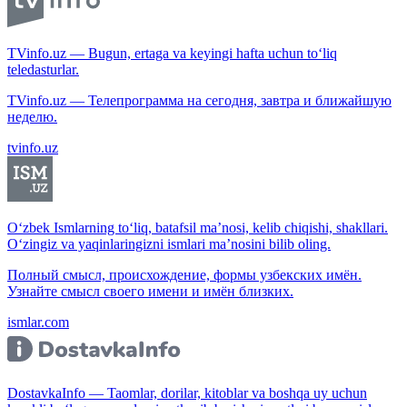
TVinfo.uz — Bugun, ertaga va keyingi hafta uchun to‘liq
teledasturlar.
TVinfo.uz — Телепрограмма на сегодня, завтра и ближайшую
неделю.
tvinfo.uz
O‘zbek Ismlarning to‘liq, batafsil ma’nosi, kelib chiqishi, shakllari.
O‘zingiz va yaqinlaringizni ismlari ma’nosini bilib oling.
Полный смысл, происхождение, формы узбекских имён.
Узнайте смысл своего имени и имён близких.
ismlar.com
DostavkaInfo — Taomlar, dorilar, kitoblar va boshqa uy uchun