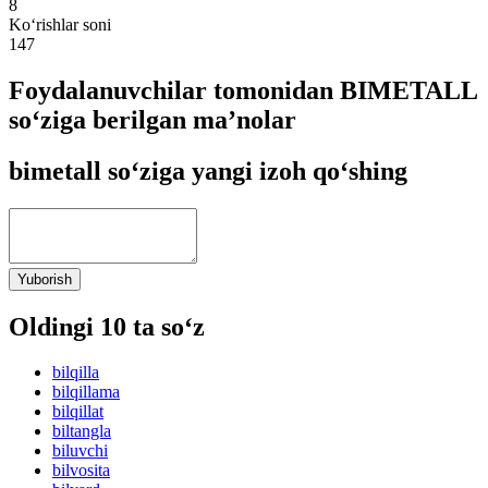
8
Ko‘rishlar soni
147
Foydalanuvchilar tomonidan BIMETALL
so‘ziga berilgan ma’nolar
bimetall so‘ziga yangi izoh qo‘shing
Yuborish
Oldingi 10 ta so‘z
bilqilla
bilqillama
bilqillat
biltangla
biluvchi
bilvosita