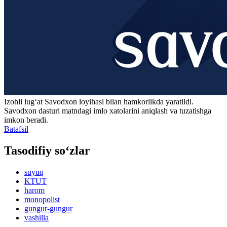
Izohli lugʻat
Savodxon
loyihasi bilan hamkorlikda yaratildi.
Savodxon dasturi matndagi imlo xatolarini aniqlash va tuzatishga
imkon beradi.
Batafsil
Tasodifiy so‘zlar
suyuq
KTUT
harom
monopolist
gungur-gungur
vashilla