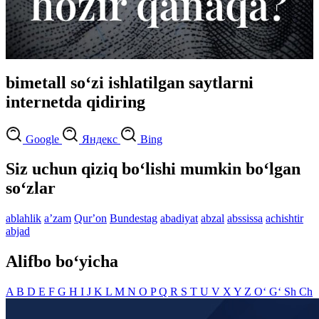
bimetall so‘zi ishlatilgan saytlarni
internetda qidiring
Google
Яндекс
Bing
Siz uchun qiziq bo‘lishi mumkin bo‘lgan
so‘zlar
ablahlik
aʼzam
Qurʼon
Bundestag
abadiyat
abzal
abssissa
achishtir
abjad
Alifbo bo‘yicha
A
B
D
E
F
G
H
I
J
K
L
M
N
O
P
Q
R
S
T
U
V
X
Y
Z
O‘
G‘
Sh
Ch