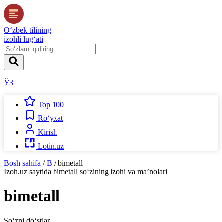
O‘zbek tilining
izohli lug‘ati
ЎЗ
Top 100
Ro‘yxat
Kirish
Lotin.uz
Bosh sahifa
/
B
/
bimetall
Izoh.uz
saytida
bimetall
so‘zining izohi va ma’nolari
bimetall
So‘zni do‘stlar