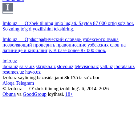
Imlo.uz — O'zbek tilining imlo lug'ati. Saytda 87 000 ortiq so'z bor.
So'zning to'g'ri yozilishini tekshiring.
Imlo.uz — Орфографический словарь узбекского языка
позволяющий проверить правописание узбекских слов на
латинице и кириллице. В базе более 87 000 слов.
imlo.uz
ibora.uz
salsa.uz
skripka.uz
slovo.uz
television.uz
vatt.uz
iboralar.uz
resumes.uz
havo.uz
Izoh.uz saytining bazasida jami
36 175
ta so‘z bor
Aloqa
Telegram
© Izoh.uz — O‘zbek tilining izohli lug‘ati, 2014–2026
Obuna
va
GoodGroup
loyihasi.
18+