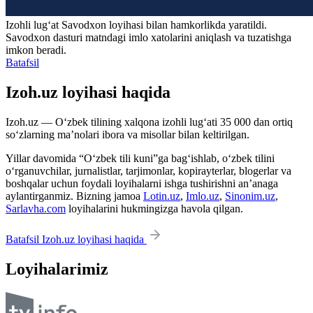
Izohli lugʻat
Savodxon
loyihasi bilan hamkorlikda yaratildi.
Savodxon dasturi matndagi imlo xatolarini aniqlash va tuzatishga
imkon beradi.
Batafsil
Izoh.uz loyihasi haqida
Izoh.uz — O‘zbek tilining xalqona izohli lug‘ati 35 000 dan ortiq
so‘zlarning ma’nolari ibora va misollar bilan keltirilgan.
Yillar davomida “O‘zbek tili kuni”ga bag‘ishlab, o‘zbek tilini
o‘rganuvchilar, jurnalistlar, tarjimonlar, kopirayterlar, blogerlar va
boshqalar uchun foydali loyihalarni ishga tushirishni an’anaga
aylantirganmiz. Bizning jamoa
Lotin.uz
,
Imlo.uz
,
Sinonim.uz
,
Sarlavha.com
loyihalarini hukmingizga havola qilgan.
Batafsil Izoh.uz loyihasi haqida
Loyihalarimiz