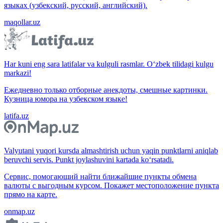
языках (узбекский, русский, английский).
maqollar.uz
Har kuni eng sara latifalar va kulguli rasmlar. O‘zbek tilidagi kulgu
markazi!
Ежедневно только отборные анекдоты, смешные картинки.
Кузница юмора на узбекском языке!
latifa.uz
Valyutani yuqori kursda almashtirish uchun yaqin punktlarni aniqlab
beruvchi servis. Punkt joylashuvini kartada ko‘rsatadi.
Сервис, помогающий найти ближайшие пункты обмена
валюты с выгодным курсом. Покажет местоположение пункта
прямо на карте.
onmap.uz