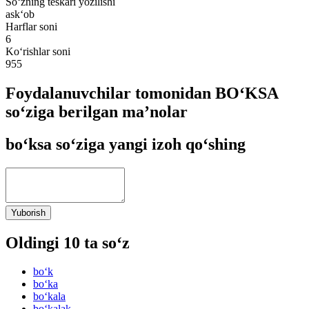
So‘zning teskari yozilishi
ask‘ob
Harflar soni
6
Ko‘rishlar soni
955
Foydalanuvchilar tomonidan BO‘KSA
so‘ziga berilgan ma’nolar
bo‘ksa so‘ziga yangi izoh qo‘shing
Yuborish
Oldingi 10 ta so‘z
bo‘k
bo‘ka
bo‘kala
bo‘kalak