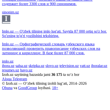
содержит более 3300 слов и 900 синонимов.
sinonim.uz
Imlo.uz — O'zbek tilining imlo lug'ati. Saytda 87 000 ortiq so'z bor.
So'zning to'g'ri yozilishini tekshiring.
Imlo.uz — Орфографический словарь узбекского языка
позволяющий проверить правописание узбекских слов на
латинице и кириллице. В базе более 87 000 слов.
imlo.uz
ibora.uz
salsa.uz
skripka.uz
slovo.uz
television.uz
vatt.uz
iboralar.uz
resumes.uz
havo.uz
Izoh.uz saytining bazasida jami
36 175
ta so‘z bor
Aloqa
Telegram
© Izoh.uz — O‘zbek tilining izohli lug‘ati, 2014–2026
Obuna
va
GoodGroup
loyihasi.
18+