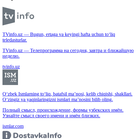
TVinfo.uz — Bugun, ertaga va keyingi hafta uchun to‘liq
teledasturlar.
TVinfo.uz — Телепрограмма на сегодня, завтра и ближайшую
неделю.
tvinfo.uz
O‘zbek Ismlarning to‘liq, batafsil ma’nosi, kelib chiqishi, shakllari.
O‘zingiz va yaqinlaringizni ismlari ma’nosini bilib oling.
Полный смысл, происхождение, формы узбекских имён.
Узнайте смысл своего имени и имён близких.
ismlar.com