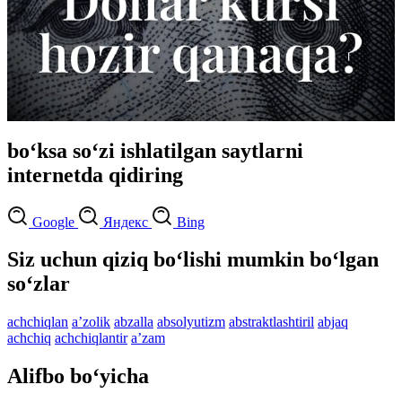
bo‘ksa so‘zi ishlatilgan saytlarni
internetda qidiring
Google
Яндекс
Bing
Siz uchun qiziq bo‘lishi mumkin bo‘lgan
so‘zlar
achchiqlan
aʼzolik
abzalla
absolyutizm
abstraktlashtiril
abjaq
achchiq
achchiqlantir
aʼzam
Alifbo bo‘yicha