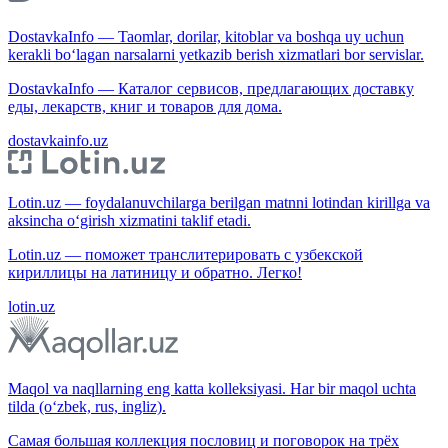
DostavkaInfo — Taomlar, dorilar, kitoblar va boshqa uy uchun
kerakli bo‘lagan narsalarni yetkazib berish xizmatlari bor servislar.
DostavkaInfo — Каталог сервисов, предлагающих доставку
еды, лекарств, книг и товаров для дома.
dostavkainfo.uz
Lotin.uz — foydalanuvchilarga berilgan matnni lotindan kirillga va
aksincha o‘girish xizmatini taklif etadi.
Lotin.uz — поможет транслитерировать с узбекской
кириллицы на латиницу и обратно. Легко!
lotin.uz
Maqol va naqllarning eng katta kolleksiyasi. Har bir maqol uchta
tilda (o‘zbek, rus, ingliz).
Самая большая коллекция пословиц и поговорок на трёх