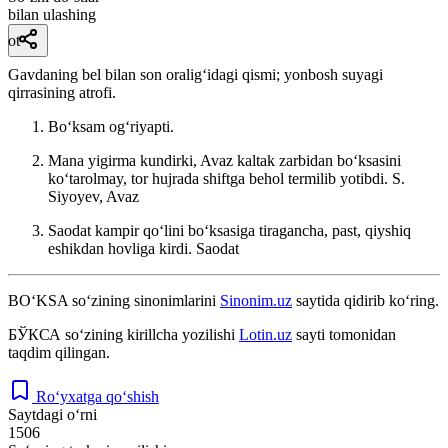
bilan ulashing
ot
Gavdaning bel bilan son oraligʻidagi qismi; yonbosh suyagi
qirrasining atrofi.
Boʻksam ogʻriyapti.
Mana yigirma kundirki, Avaz kaltak zarbidan boʻksasini
koʻtarolmay, tor hujrada shiftga behol termilib yotibdi.
S.
Siyoyev, Avaz
Saodat kampir qoʻlini boʻksasiga tiragancha, past, qiyshiq
eshikdan hovliga kirdi.
Saodat
BO‘KSA
so‘zining sinonimlarini
Sinonim.uz
saytida qidirib ko‘ring.
БЎКСА
so‘zining kirillcha yozilishi
Lotin.uz
sayti tomonidan
taqdim qilingan.
Ro‘yxatga qo‘shish
Saytdagi o‘rni
1506