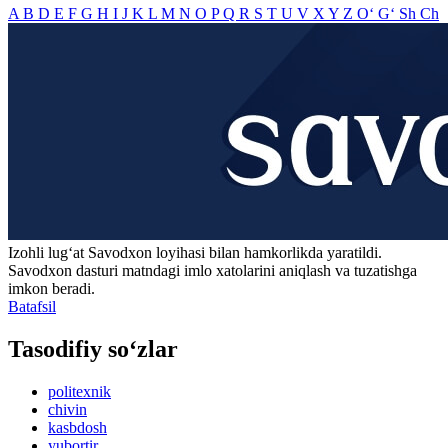
A
B
D
E
F
G
H
I
J
K
L
M
N
O
P
Q
R
S
T
U
V
X
Y
Z
O‘
G‘
Sh
Ch
Izohli lugʻat
Savodxon
loyihasi bilan hamkorlikda yaratildi.
Savodxon dasturi matndagi imlo xatolarini aniqlash va tuzatishga
imkon beradi.
Batafsil
Tasodifiy so‘zlar
politexnik
chivin
kasbdosh
yubortir