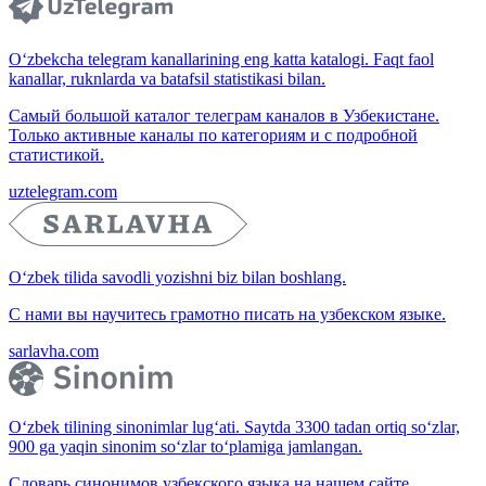
O‘zbekcha telegram kanallarining eng katta katalogi. Faqt faol
kanallar, ruknlarda va batafsil statistikasi bilan.
Самый большой каталог телеграм каналов в Узбекистане.
Только активные каналы по категориям и с подробной
статистикой.
uztelegram.com
O‘zbek tilida savodli yozishni biz bilan boshlang.
С нами вы научитесь грамотно писать на узбекском языке.
sarlavha.com
O‘zbek tilining sinonimlar lug‘ati. Saytda 3300 tadan ortiq so‘zlar,
900 ga yaqin sinonim so‘zlar to‘plamiga jamlangan.
Словарь синонимов узбекского языка на нашем сайте