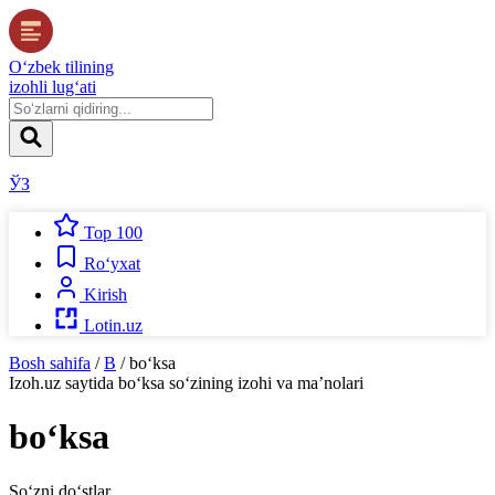
O‘zbek tilining
izohli lug‘ati
ЎЗ
Top 100
Ro‘yxat
Kirish
Lotin.uz
Bosh sahifa
/
B
/
bo‘ksa
Izoh.uz
saytida
bo‘ksa
so‘zining izohi va ma’nolari
bo‘ksa
So‘zni do‘stlar