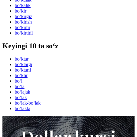
bo‘kalik
bo‘kir
bo‘kirgiz
bo‘kirish
bo‘kirtir
bo‘kirtiril
Keyingi 10 ta so‘z
bo‘ktar
bo‘ktargi
bo‘ktaril
bo‘ktir
bo‘l
bo‘la
bo‘lajak
bo‘lak
bo‘lak-bo‘lak
bo‘lakla