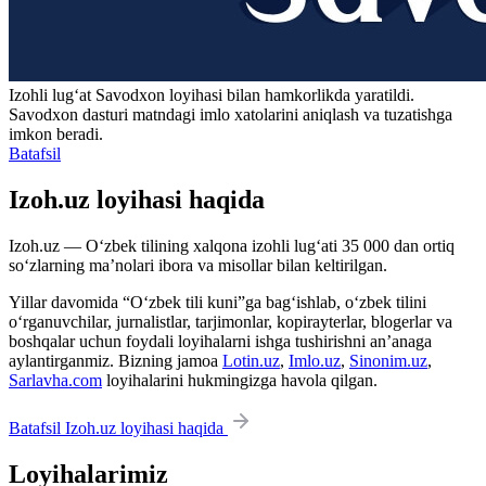
Izohli lugʻat
Savodxon
loyihasi bilan hamkorlikda yaratildi.
Savodxon dasturi matndagi imlo xatolarini aniqlash va tuzatishga
imkon beradi.
Batafsil
Izoh.uz loyihasi haqida
Izoh.uz — O‘zbek tilining xalqona izohli lug‘ati 35 000 dan ortiq
so‘zlarning ma’nolari ibora va misollar bilan keltirilgan.
Yillar davomida “O‘zbek tili kuni”ga bag‘ishlab, o‘zbek tilini
o‘rganuvchilar, jurnalistlar, tarjimonlar, kopirayterlar, blogerlar va
boshqalar uchun foydali loyihalarni ishga tushirishni an’anaga
aylantirganmiz. Bizning jamoa
Lotin.uz
,
Imlo.uz
,
Sinonim.uz
,
Sarlavha.com
loyihalarini hukmingizga havola qilgan.
Batafsil Izoh.uz loyihasi haqida
Loyihalarimiz