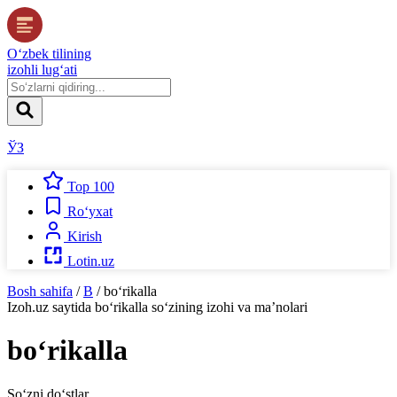
O‘zbek tilining
izohli lug‘ati
ЎЗ
Top 100
Ro‘yxat
Kirish
Lotin.uz
Bosh sahifa
/
B
/
bo‘rikalla
Izoh.uz
saytida
bo‘rikalla
so‘zining izohi va ma’nolari
bo‘rikalla
So‘zni do‘stlar