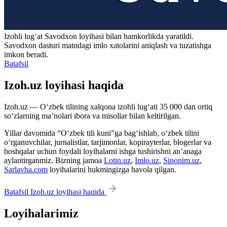
Izohli lugʻat
Savodxon
loyihasi bilan hamkorlikda yaratildi.
Savodxon dasturi matndagi imlo xatolarini aniqlash va tuzatishga
imkon beradi.
Batafsil
Izoh.uz loyihasi haqida
Izoh.uz — O‘zbek tilining xalqona izohli lug‘ati 35 000 dan ortiq
so‘zlarning ma’nolari ibora va misollar bilan keltirilgan.
Yillar davomida “O‘zbek tili kuni”ga bag‘ishlab, o‘zbek tilini
o‘rganuvchilar, jurnalistlar, tarjimonlar, kopirayterlar, blogerlar va
boshqalar uchun foydali loyihalarni ishga tushirishni an’anaga
aylantirganmiz. Bizning jamoa
Lotin.uz
,
Imlo.uz
,
Sinonim.uz
,
Sarlavha.com
loyihalarini hukmingizga havola qilgan.
Batafsil Izoh.uz loyihasi haqida
Loyihalarimiz