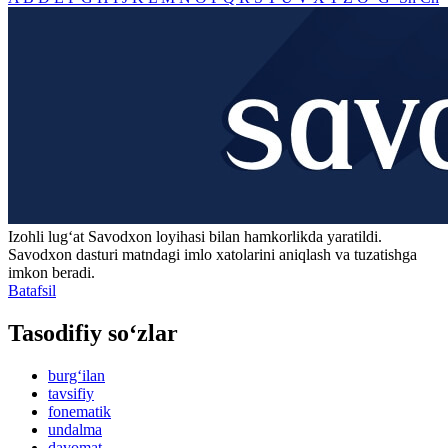
Izohli lugʻat
Savodxon
loyihasi bilan hamkorlikda yaratildi.
Savodxon dasturi matndagi imlo xatolarini aniqlash va tuzatishga
imkon beradi.
Batafsil
Tasodifiy so‘zlar
burg‘ilan
tavsifiy
fonematik
undalma
davomat