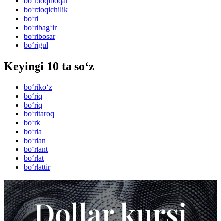
bo‘rdoqiboqar
bo‘rdoqichilik
bo‘ri
bo‘ribag‘ir
bo‘ribosar
bo‘rigul
Keyingi 10 ta so‘z
bo‘riko‘z
bo‘riq
bo‘riq
bo‘ritaroq
bo‘rk
bo‘rla
bo‘rlan
bo‘rlant
bo‘rlat
bo‘rlattir