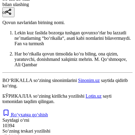
bilan ulashing
ot
Qovun navlaridan birining nomi.
Lekin kuz faslida bozorga tushgan qovunxoʻrlar bu lazzatli
neʼmatlarning “boʻrikalla“, asati kabi nomlarini bilavermaydi.
Fan va turmush
Har boʻrikalla qovun timsolida koʻra biling, ona qizim,
yaratuvchi, donishmand xalqimiz mehrin.
M. Qoʻshmoqov,
Ali Qambar
BO‘RIKALLA
so‘zining sinonimlarini
Sinonim.uz
saytida qidirib
ko‘ring.
БЎРИКАЛЛА
so‘zining kirillcha yozilishi
Lotin.uz
sayti
tomonidan taqdim qilingan.
Ro‘yxatga qo‘shish
Saytdagi o‘rni
10394
So‘zning teskari yozilishi