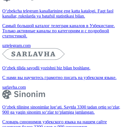
O‘zbekcha telegram kanallarining eng katta katalogi. Faqt faol
kanallar, ruknlarda va batafsil statistikasi bilan.
Самый большой каталог телеграм каналов в Узбекистане.
Только активные каналы по категориям и с подробной
статистикой.
uztelegram.com
O‘zbek tilida savodli yozishni biz bilan boshlang.
С нами вы научитесь грамотно писать на узбекском языке.
sarlavha.com
O‘zbek tilining sinonimlar lug‘ati. Saytda 3300 tadan ortiq so‘zlar,
900 ga yaqin sinonim so‘zlar to‘plamiga jamlangan.
Словарь синонимов узбекского языка на нашем сайте
содержит более 3300 слов и 900 синонимов.