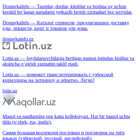
DostavkaInfo — Taomlar, dorilar, kitoblar va boshqa uy uchun
kerakli bo‘lagan narsalarni yetkazib berish xizmatlari bor servislar.
DostavkaInfo — Каталог сервисов, предлагающих доставку
еды, лекарств, книг и товаров для дома.
dostavkainfo.uz
Lotin.uz — foydalanuvchilarga berilgan matnni lotindan kirillga va
aksincha o‘girish xizmatini taklif etadi.
Lotin.uz — поможет транслитерировать с узбекской
кириллицы на латиницу и обратно. Легко!
lotin.uz
Maqol va naqllarning eng katta kolleksiyasi. Har bir maqol uchta
tilda (o‘zbek, rus, ingliz).
Самая большая коллекция пословиц и поговорок на трёх
языках (узбекский, русский, английский).