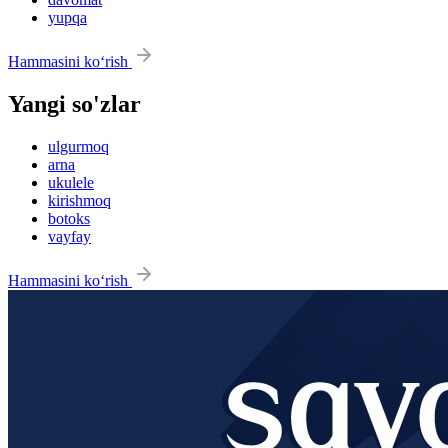
yupqa
Hammasini ko‘rish
Yangi so'zlar
ulgurmoq
arna
ukulele
kirishmoq
botoks
vayfay
Hammasini ko‘rish