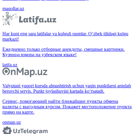
maqollar.uz
Har kuni eng sara latifalar va kulguli rasmlar. O‘zbek tilidagi kulgu
markazi!
Ежедневно только отборные анекдоты, смешные картинки.
Кузница юмора на узбекском языке!
latifa.uz
Valyutani yuqori kursda almashtirish uchun yaqin punktlarni aniqlab
beruvchi servis. Punkt joylashuvini kartada ko‘rsatadi.
Сервис, помогающий найти ближайшие пункты обмена
валюты с выгодным курсом. Покажет местоположение пункта
прямо на карте.
onmap.uz