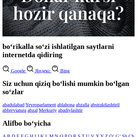
bo‘rikalla so‘zi ishlatilgan saytlarni
internetda qidiring
Google
Яндекс
Bing
Siz uchun qiziq bo‘lishi mumkin bo‘lgan
so‘zlar
abadulabad
Yevroparlament
ablahona
abzalla
abstraktlashtiril
abbreviatura
abzal
Merkuriy
abadiylashtir
Alifbo bo‘yicha
A
B
D
E
F
G
H
I
J
K
L
M
N
O
P
Q
R
S
T
U
V
X
Y
Z
O‘
G‘
Sh
Ch