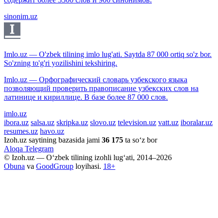
sinonim.uz
Imlo.uz — O'zbek tilining imlo lug'ati. Saytda 87 000 ortiq so'z bor.
So'zning to'g'ri yozilishini tekshiring.
Imlo.uz — Орфографический словарь узбекского языка
позволяющий проверить правописание узбекских слов на
латинице и кириллице. В базе более 87 000 слов.
imlo.uz
ibora.uz
salsa.uz
skripka.uz
slovo.uz
television.uz
vatt.uz
iboralar.uz
resumes.uz
havo.uz
Izoh.uz saytining bazasida jami
36 175
ta so‘z bor
Aloqa
Telegram
© Izoh.uz — O‘zbek tilining izohli lug‘ati, 2014–2026
Obuna
va
GoodGroup
loyihasi.
18+