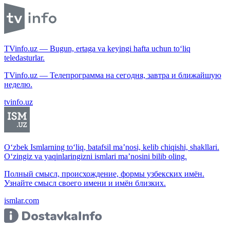
TVinfo.uz — Bugun, ertaga va keyingi hafta uchun to‘liq
teledasturlar.
TVinfo.uz — Телепрограмма на сегодня, завтра и ближайшую
неделю.
tvinfo.uz
O‘zbek Ismlarning to‘liq, batafsil ma’nosi, kelib chiqishi, shakllari.
O‘zingiz va yaqinlaringizni ismlari ma’nosini bilib oling.
Полный смысл, происхождение, формы узбекских имён.
Узнайте смысл своего имени и имён близких.
ismlar.com