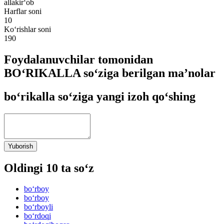
allakir‘ob
Harflar soni
10
Ko‘rishlar soni
190
Foydalanuvchilar tomonidan
BO‘RIKALLA so‘ziga berilgan ma’nolar
bo‘rikalla so‘ziga yangi izoh qo‘shing
Yuborish
Oldingi 10 ta so‘z
bo‘rboy
bo‘rboy
bo‘rboyli
bo‘rdoqi