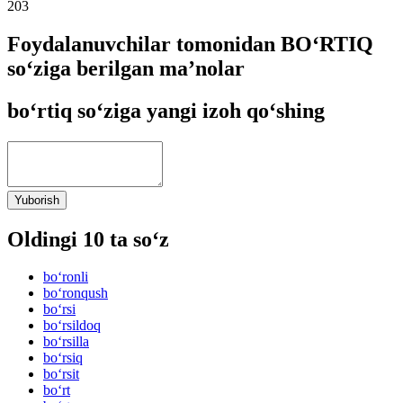
203
Foydalanuvchilar tomonidan BO‘RTIQ
so‘ziga berilgan ma’nolar
bo‘rtiq so‘ziga yangi izoh qo‘shing
Yuborish
Oldingi 10 ta so‘z
bo‘ronli
bo‘ronqush
bo‘rsi
bo‘rsildoq
bo‘rsilla
bo‘rsiq
bo‘rsit
bo‘rt