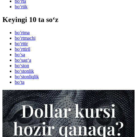
bo‘rta
bo‘rtik
Keyingi 10 ta so‘z
bo‘rtma
bo‘rtmachi
bo‘rttir
bo‘rttiril
bo‘sa
bo‘sag‘a
bo‘ston
bo‘stonlik
bo‘stonliqlik
bo‘ta