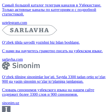
Самый большой каталог телеграм каналов в Узбекистане.
Только активные каналы по категориям и с подробной
статистикой.
uztelegram.com
O‘zbek tilida savodli yozishni biz bilan boshlang.
С нами вы научитесь грамотно писать на узбекском языке.
sarlavha.com
O‘zbek tilining sinonimlar lug‘ati. Saytda 3300 tadan ortiq so‘zlar,
900 ga yaqin sinonim so‘zlar to‘plamiga jamlangan.
Словарь синонимов узбекского языка на нашем сайте
содержит более 3300 слов и 900 синонимов.
sinonim.uz