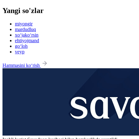
Yangi so'zlar
miyongir
mardudluq
xo‘jako‘rsin
ehtiyojmand
go‘loh
veyp
Hammasini ko‘rish