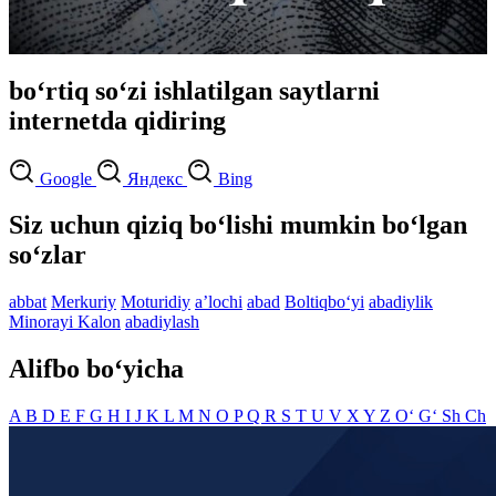
bo‘rtiq so‘zi ishlatilgan saytlarni
internetda qidiring
Google
Яндекс
Bing
Siz uchun qiziq bo‘lishi mumkin bo‘lgan
so‘zlar
abbat
Merkuriy
Moturidiy
aʼlochi
abad
Boltiqbo‘yi
abadiylik
Minorayi Kalon
abadiylash
Alifbo bo‘yicha
A
B
D
E
F
G
H
I
J
K
L
M
N
O
P
Q
R
S
T
U
V
X
Y
Z
O‘
G‘
Sh
Ch