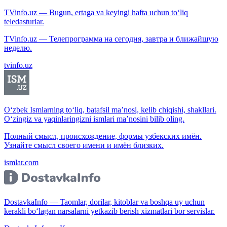
TVinfo.uz — Bugun, ertaga va keyingi hafta uchun to‘liq
teledasturlar.
TVinfo.uz — Телепрограмма на сегодня, завтра и ближайшую
неделю.
tvinfo.uz
O‘zbek Ismlarning to‘liq, batafsil ma’nosi, kelib chiqishi, shakllari.
O‘zingiz va yaqinlaringizni ismlari ma’nosini bilib oling.
Полный смысл, происхождение, формы узбекских имён.
Узнайте смысл своего имени и имён близких.
ismlar.com
DostavkaInfo — Taomlar, dorilar, kitoblar va boshqa uy uchun
kerakli bo‘lagan narsalarni yetkazib berish xizmatlari bor servislar.