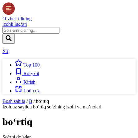
O‘zbek tilining
izohli lug‘ati
ЎЗ
Top 100
Ro‘yxat
Kirish
Lotin.uz
Bosh sahifa
/
B
/
bo‘rtiq
Izoh.uz
saytida
bo‘rtiq
so‘zining izohi va ma’nolari
bo‘rtiq
So‘zni do‘stlar