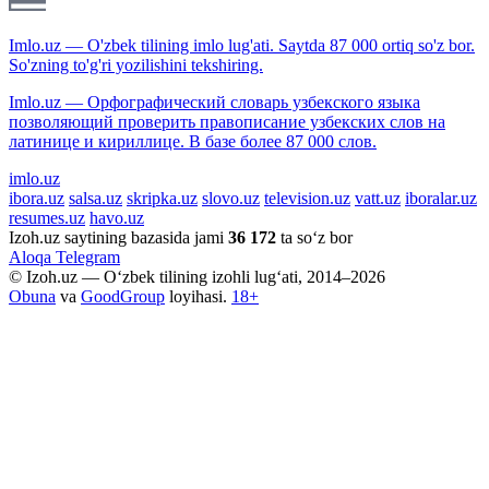
Imlo.uz — O'zbek tilining imlo lug'ati. Saytda 87 000 ortiq so'z bor.
So'zning to'g'ri yozilishini tekshiring.
Imlo.uz — Орфографический словарь узбекского языка
позволяющий проверить правописание узбекских слов на
латинице и кириллице. В базе более 87 000 слов.
imlo.uz
ibora.uz
salsa.uz
skripka.uz
slovo.uz
television.uz
vatt.uz
iboralar.uz
resumes.uz
havo.uz
Izoh.uz saytining bazasida jami
36 172
ta so‘z bor
Aloqa
Telegram
© Izoh.uz — O‘zbek tilining izohli lug‘ati, 2014–2026
Obuna
va
GoodGroup
loyihasi.
18+