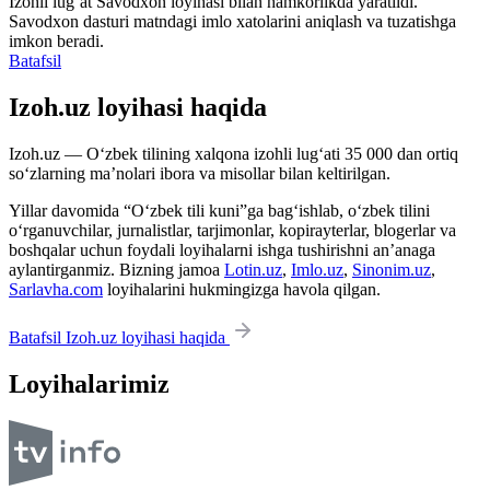
Izohli lugʻat
Savodxon
loyihasi bilan hamkorlikda yaratildi.
Savodxon dasturi matndagi imlo xatolarini aniqlash va tuzatishga
imkon beradi.
Batafsil
Izoh.uz loyihasi haqida
Izoh.uz — O‘zbek tilining xalqona izohli lug‘ati 35 000 dan ortiq
so‘zlarning ma’nolari ibora va misollar bilan keltirilgan.
Yillar davomida “O‘zbek tili kuni”ga bag‘ishlab, o‘zbek tilini
o‘rganuvchilar, jurnalistlar, tarjimonlar, kopirayterlar, blogerlar va
boshqalar uchun foydali loyihalarni ishga tushirishni an’anaga
aylantirganmiz. Bizning jamoa
Lotin.uz
,
Imlo.uz
,
Sinonim.uz
,
Sarlavha.com
loyihalarini hukmingizga havola qilgan.
Batafsil Izoh.uz loyihasi haqida
Loyihalarimiz