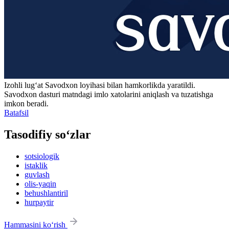
Izohli lugʻat
Savodxon
loyihasi bilan hamkorlikda yaratildi.
Savodxon dasturi matndagi imlo xatolarini aniqlash va tuzatishga
imkon beradi.
Batafsil
Tasodifiy so‘zlar
sotsiologik
istaklik
guvlash
olis-yaqin
behushlantiril
hurpaytir
Hammasini ko‘rish