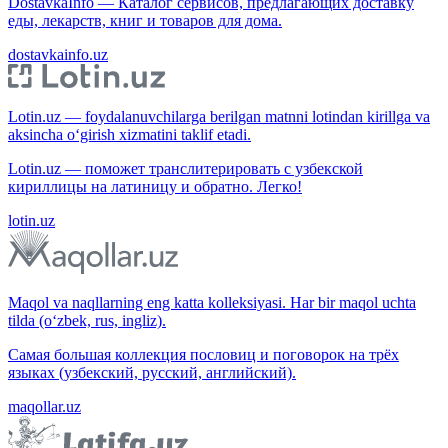
DostavkaInfo — Каталог сервисов, предлагающих доставку
еды, лекарств, книг и товаров для дома.
dostavkainfo.uz
Lotin.uz — foydalanuvchilarga berilgan matnni lotindan kirillga va
aksincha o‘girish xizmatini taklif etadi.
Lotin.uz — поможет транслитерировать с узбекской
кириллицы на латиницу и обратно. Легко!
lotin.uz
Maqol va naqllarning eng katta kolleksiyasi. Har bir maqol uchta
tilda (o‘zbek, rus, ingliz).
Самая большая коллекция пословиц и поговорок на трёх
языках (узбекский, русский, английский).
maqollar.uz