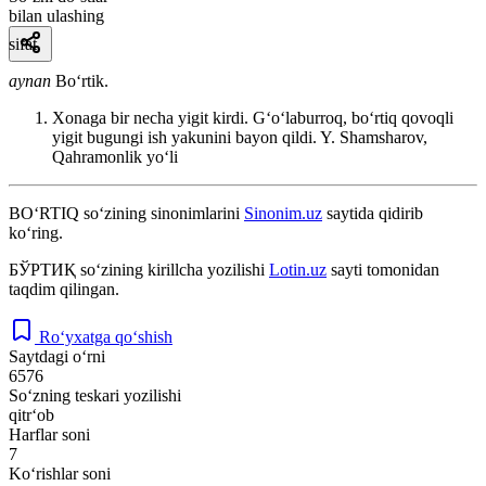
bilan ulashing
sifat
aynan
Boʻrtik.
Xonaga bir necha yigit kirdi. Gʻoʻlaburroq, boʻrtiq qovoqli
yigit bugungi ish yakunini bayon qildi. Y.
Shamsharov,
Qahramonlik yoʻli
BO‘RTIQ
so‘zining sinonimlarini
Sinonim.uz
saytida qidirib
ko‘ring.
БЎРТИҚ
so‘zining kirillcha yozilishi
Lotin.uz
sayti tomonidan
taqdim qilingan.
Ro‘yxatga qo‘shish
Saytdagi o‘rni
6576
So‘zning teskari yozilishi
qitr‘ob
Harflar soni
7
Ko‘rishlar soni