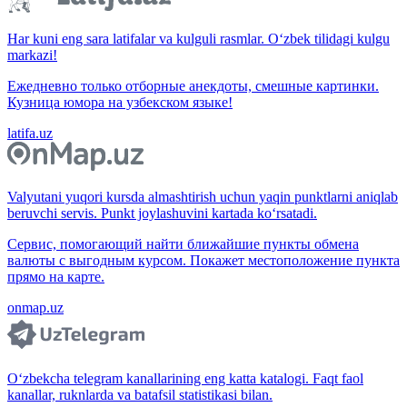
Har kuni eng sara latifalar va kulguli rasmlar. O‘zbek tilidagi kulgu
markazi!
Ежедневно только отборные анекдоты, смешные картинки.
Кузница юмора на узбекском языке!
latifa.uz
Valyutani yuqori kursda almashtirish uchun yaqin punktlarni aniqlab
beruvchi servis. Punkt joylashuvini kartada ko‘rsatadi.
Сервис, помогающий найти ближайшие пункты обмена
валюты с выгодным курсом. Покажет местоположение пункта
прямо на карте.
onmap.uz
O‘zbekcha telegram kanallarining eng katta katalogi. Faqt faol
kanallar, ruknlarda va batafsil statistikasi bilan.