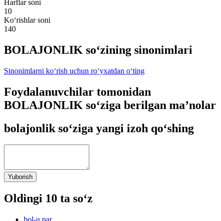
Harflar soni
10
Ko‘rishlar soni
140
BOLAJONLIK so‘zining sinonimlari
Sinonimlarni ko‘rish uchun ro‘yxatdan o‘ting
Foydalanuvchilar tomonidan
BOLAJONLIK so‘ziga berilgan ma’nolar
bolajonlik so‘ziga yangi izoh qo‘shing
Yuborish
Oldingi 10 ta so‘z
bol-u par