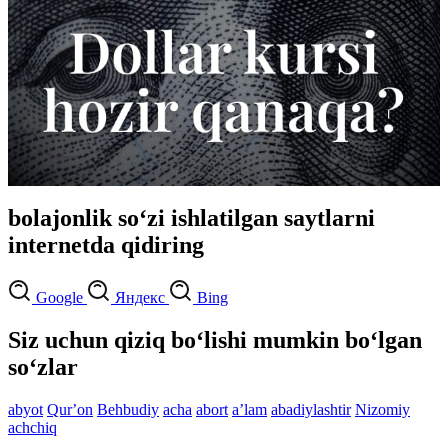
bolajonlik so‘zi ishlatilgan saytlarni
internetda qidiring
Google
Яндекс
Bing
Siz uchun qiziq bo‘lishi mumkin bo‘lgan
so‘zlar
abyot
Qurʼon
Behbudiy
acha
abort
aʼlam
abadiylashtir
Nizomiy
achchiq