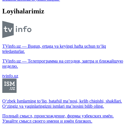
Loyihalarimiz
TVinfo.uz — Bugun, ertaga va keyingi hafta uchun to‘liq
teledasturlar.
TVinfo.uz — Телепрограмма на сегодня, завтра и ближайшую
неделю.
tvinfo.uz
O‘zbek Ismlarning to‘liq, batafsil ma’nosi, kelib chiqishi, shakllari.
O‘zingiz va yaqinlaringizni ismlari ma’nosini bilib oling.
Полный смысл, происхождение, формы узбекских имён.
Узнайте смысл своего имени и имён близких.