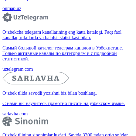
onmap.uz
O‘zbekcha telegram kanallarining eng katta katalogi. Faqt faol
kanallar, ruknlarda va batafsil statistikasi bilan.
Самый большой каталог телеграм каналов в Узбекистане.
Только активные каналы по категориям и с подробной
статистикой.
uztelegram.com
O‘zbek tilida savodli yozishni biz bilan boshlang.
С нами вы научитесь грамотно писать на узбекском языке.
sarlavha.com
O‘zbek tilining sinonimlar lug‘ati. Saytda 3300 tadan ortiq so‘zlar,