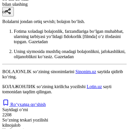
bilan ulashing
ot
Bolalarni jondan ortiq sevish; bolajon boʻlish.
Fotima xoladagi bolajonlik, farzandlariga boʻlgan muhabbat,
ularning tarbiyasi yoʻlidagi fidokorlik [filmda] oʻz ifodasini
topgan.
Gazetadan
Uning siymosida mushfiq onadagi bolajonlikni, jafokashlikni,
olijanoblikni koʻrasiz.
Gazetadan
BOLAJONLIK
so‘zining sinonimlarini
Sinonim.uz
saytida qidirib
ko‘ring.
БОЛАЖОНЛИК
so‘zining kirillcha yozilishi
Lotin.uz
sayti
tomonidan taqdim qilingan.
Ro‘yxatga qo‘shish
Saytdagi o‘rni
2208
So‘zning teskari yozilishi
kilnojalob