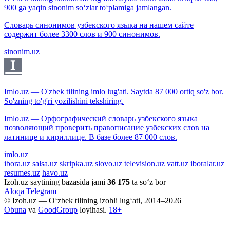
900 ga yaqin sinonim so‘zlar to‘plamiga jamlangan.
Словарь синонимов узбекского языка на нашем сайте
содержит более 3300 слов и 900 синонимов.
sinonim.uz
Imlo.uz — O'zbek tilining imlo lug'ati. Saytda 87 000 ortiq so'z bor.
So'zning to'g'ri yozilishini tekshiring.
Imlo.uz — Орфографический словарь узбекского языка
позволяющий проверить правописание узбекских слов на
латинице и кириллице. В базе более 87 000 слов.
imlo.uz
ibora.uz
salsa.uz
skripka.uz
slovo.uz
television.uz
vatt.uz
iboralar.uz
resumes.uz
havo.uz
Izoh.uz saytining bazasida jami
36 175
ta so‘z bor
Aloqa
Telegram
© Izoh.uz — O‘zbek tilining izohli lug‘ati, 2014–2026
Obuna
va
GoodGroup
loyihasi.
18+