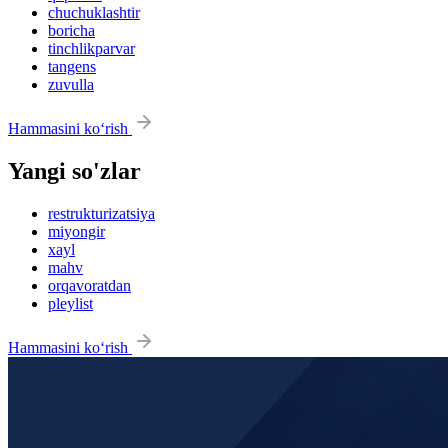
chuchuklashtir
boricha
tinchlikparvar
tangens
zuvulla
Hammasini ko‘rish
Yangi so'zlar
restrukturizatsiya
miyongir
xayl
mahv
orqavoratdan
pleylist
Hammasini ko‘rish