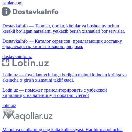
ismlar.com
DostavkaInfo — Taomlar, dorilar, kitoblar va boshqa uy uchun
kerakli bo‘lagan narsalarni yetkazib berish xizmatlari bor servislar.
DostavkaInfo — Каталог сервисов, предлагающих доставку
еды, лекарств, книг и товаров для дома.
dostavkainfo.uz
Lotin.uz — foydalanuvchilarga berilgan matnni lotindan kirillga va
aksincha o‘girish xizmatini taklif etadi.
Lotin.uz — поможет транслитерировать с узбекской
кириллицы на латиницу и обратно. Легко!
lotin.uz
Maqol va naqllarning eng katta kolleksiyasi. Har bir maqol uchta