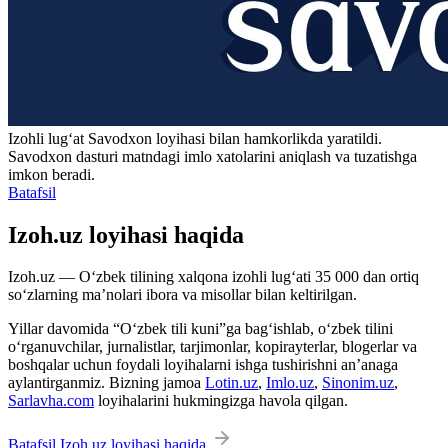
Izohli lugʻat
Savodxon
loyihasi bilan hamkorlikda yaratildi.
Savodxon dasturi matndagi imlo xatolarini aniqlash va tuzatishga
imkon beradi.
Batafsil
Izoh.uz loyihasi haqida
Izoh.uz — O‘zbek tilining xalqona izohli lug‘ati 35 000 dan ortiq
so‘zlarning ma’nolari ibora va misollar bilan keltirilgan.
Yillar davomida “O‘zbek tili kuni”ga bag‘ishlab, o‘zbek tilini
o‘rganuvchilar, jurnalistlar, tarjimonlar, kopirayterlar, blogerlar va
boshqalar uchun foydali loyihalarni ishga tushirishni an’anaga
aylantirganmiz. Bizning jamoa
Lotin.uz
,
Imlo.uz
,
Sinonim.uz
,
Sarlavha.com
loyihalarini hukmingizga havola qilgan.
Batafsil Izoh.uz loyihasi haqida