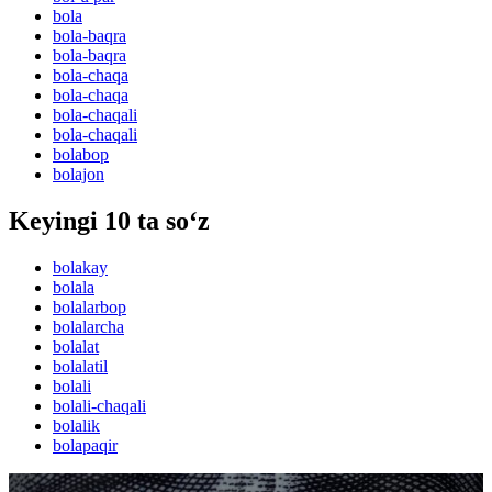
bola
bola-baqra
bola-baqra
bola-chaqa
bola-chaqa
bola-chaqali
bola-chaqali
bolabop
bolajon
Keyingi 10 ta so‘z
bolakay
bolala
bolalarbop
bolalarcha
bolalat
bolalatil
bolali
bolali-chaqali
bolalik
bolapaqir