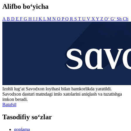
Alifbo bo‘yicha
A
B
D
E
F
G
H
I
J
K
L
M
N
O
P
Q
R
S
T
U
V
X
Y
Z
O‘
G‘
Sh
Ch
Izohli lugʻat
Savodxon
loyihasi bilan hamkorlikda yaratildi.
Savodxon dasturi matndagi imlo xatolarini aniqlash va tuzatishga
imkon beradi.
Batafsil
Tasodifiy so‘zlar
qoplama