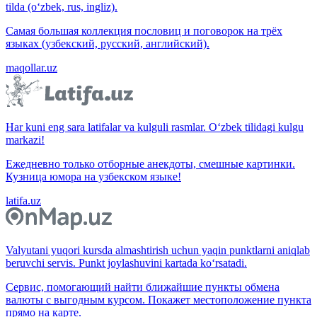
tilda (o‘zbek, rus, ingliz).
Самая большая коллекция пословиц и поговорок на трёх
языках (узбекский, русский, английский).
maqollar.uz
Har kuni eng sara latifalar va kulguli rasmlar. O‘zbek tilidagi kulgu
markazi!
Ежедневно только отборные анекдоты, смешные картинки.
Кузница юмора на узбекском языке!
latifa.uz
Valyutani yuqori kursda almashtirish uchun yaqin punktlarni aniqlab
beruvchi servis. Punkt joylashuvini kartada ko‘rsatadi.
Сервис, помогающий найти ближайшие пункты обмена
валюты с выгодным курсом. Покажет местоположение пункта
прямо на карте.