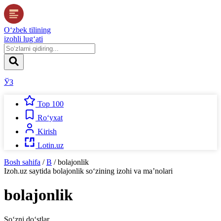
O‘zbek tilining
izohli lug‘ati
ЎЗ
Top 100
Ro‘yxat
Kirish
Lotin.uz
Bosh sahifa
/
B
/
bolajonlik
Izoh.uz
saytida
bolajonlik
so‘zining izohi va ma’nolari
bolajonlik
So‘zni do‘stlar