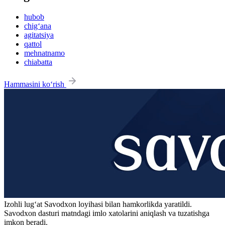
hubob
chig‘ana
agitatsiya
qattol
mehnatnamo
chiabatta
Hammasini ko‘rish
Izohli lugʻat
Savodxon
loyihasi bilan hamkorlikda yaratildi.
Savodxon dasturi matndagi imlo xatolarini aniqlash va tuzatishga
imkon beradi.