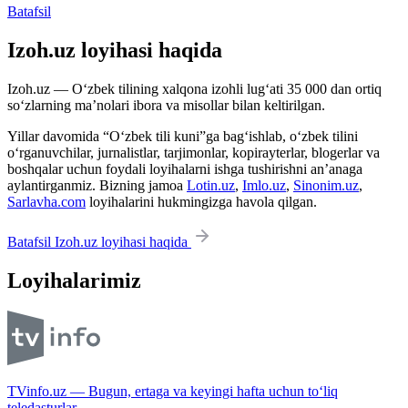
Batafsil
Izoh.uz loyihasi haqida
Izoh.uz — O‘zbek tilining xalqona izohli lug‘ati 35 000 dan ortiq
so‘zlarning ma’nolari ibora va misollar bilan keltirilgan.
Yillar davomida “O‘zbek tili kuni”ga bag‘ishlab, o‘zbek tilini
o‘rganuvchilar, jurnalistlar, tarjimonlar, kopirayterlar, blogerlar va
boshqalar uchun foydali loyihalarni ishga tushirishni an’anaga
aylantirganmiz. Bizning jamoa
Lotin.uz
,
Imlo.uz
,
Sinonim.uz
,
Sarlavha.com
loyihalarini hukmingizga havola qilgan.
Batafsil Izoh.uz loyihasi haqida
Loyihalarimiz
TVinfo.uz — Bugun, ertaga va keyingi hafta uchun to‘liq
teledasturlar.