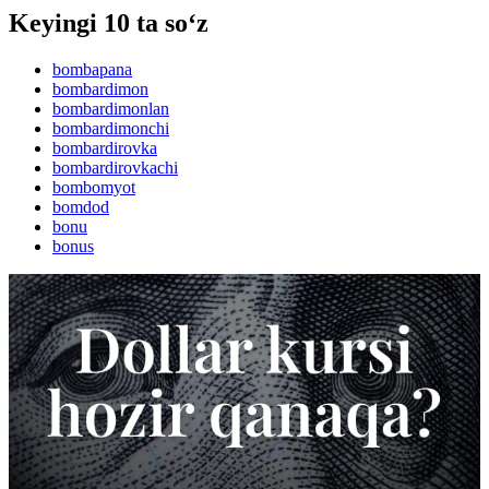
Keyingi 10 ta so‘z
bombapana
bombardimon
bombardimonlan
bombardimonchi
bombardirovka
bombardirovkachi
bombomyot
bomdod
bonu
bonus