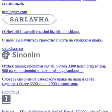
статистикой.
uztelegram.com
O‘zbek tilida savodli yozishni biz bilan boshlang.
С нами вы научитесь грамотно писать на узбекском языке.
sarlavha.com
O‘zbek tilining sinonimlar lug‘ati. Saytda 3300 tadan ortiq so‘zlar,
900 ga yaqin sinonim so‘zlar to‘plamiga jamlangan.
Словарь синонимов узбекского языка на нашем сайте
содержит более 3300 слов и 900 синонимов.
sinonim.uz
Imlo.uz — O'zbek tilining imlo lug'ati. Saytda 87 000 ortiq so'z bor.