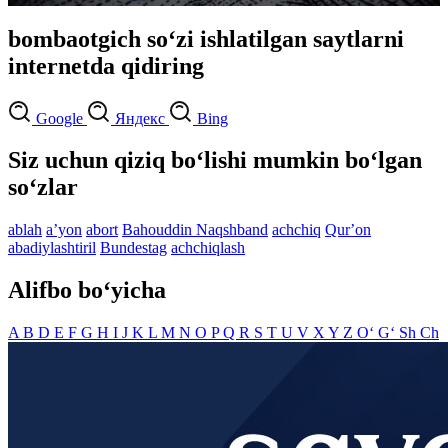
bombaotgich so‘zi ishlatilgan saytlarni
internetda qidiring
Google
Яндекс
Bing
Siz uchun qiziq bo‘lishi mumkin bo‘lgan
so‘zlar
ablah
aʼyon
abort
Bahouddin Naqshband
achchiq
Qurʼon
abadiylashtiril
Bundestag
achchiqlash
Alifbo bo‘yicha
A
B
D
E
F
G
H
I
J
K
L
M
N
O
P
Q
R
S
T
U
V
X
Y
Z
O‘
G‘
Sh
Ch