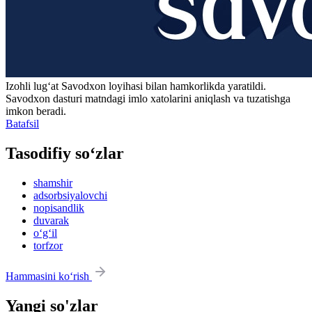
Izohli lugʻat
Savodxon
loyihasi bilan hamkorlikda yaratildi.
Savodxon dasturi matndagi imlo xatolarini aniqlash va tuzatishga
imkon beradi.
Batafsil
Tasodifiy so‘zlar
shamshir
adsorbsiyalovchi
nopisandlik
duvarak
o‘g‘il
torfzor
Hammasini ko‘rish
Yangi so'zlar