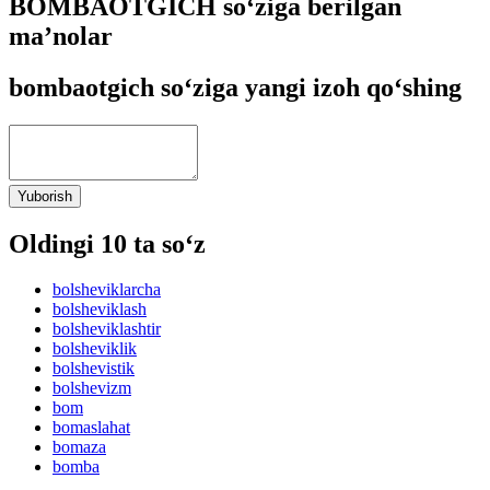
BOMBAOTGICH so‘ziga berilgan
ma’nolar
bombaotgich so‘ziga yangi izoh qo‘shing
Yuborish
Oldingi 10 ta so‘z
bolsheviklarcha
bolsheviklash
bolsheviklashtir
bolsheviklik
bolshevistik
bolshevizm
bom
bomaslahat
bomaza
bomba