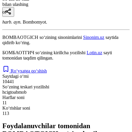
bilan ulashing
ot
harb. ayn.
Bombomyot.
BOMBAOTGICH
so‘zining sinonimlarini
Sinonim.uz
saytida
qidirib ko‘ring.
БОМБАОТГИЧ
so‘zining kirillcha yozilishi
Lotin.uz
sayti
tomonidan taqdim qilingan.
Ro‘yxatga qo‘shish
Saytdagi o‘rni
10441
So‘zning teskari yozilishi
hcigtoabmob
Harflar soni
11
Ko‘rishlar soni
113
Foydalanuvchilar tomonidan