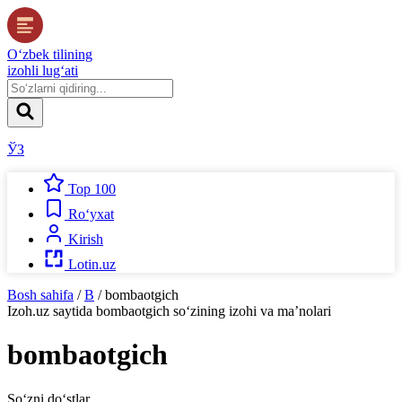
O‘zbek tilining
izohli lug‘ati
ЎЗ
Top 100
Ro‘yxat
Kirish
Lotin.uz
Bosh sahifa
/
B
/
bombaotgich
Izoh.uz
saytida
bombaotgich
so‘zining izohi va ma’nolari
bombaotgich
So‘zni do‘stlar