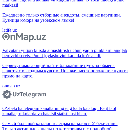
markazi!
Ежедневно только отборные анекдоты, смешные картинки.
Кузница юмора на узбекском языке!
latifa.uz
Valyutani yuqori kursda almashtirish uchun yaqin punktlarni aniqlab
beruvchi servis. Punkt joylashuvini kartada ko‘rsatadi.
Сервис, помогающий найти ближайшие пункты обмена
валюты с выгодным курсом. Покажет местоположение пункта
прямо на карте.
onmap.uz
O‘zbekcha telegram kanallarining eng katta katalogi. Faqt faol
kanallar, ruknlarda va batafsil statistikasi bilan.
Самый большой каталог телеграм каналов в Узбекистане.
Только активные каналы по категориям и с подробной