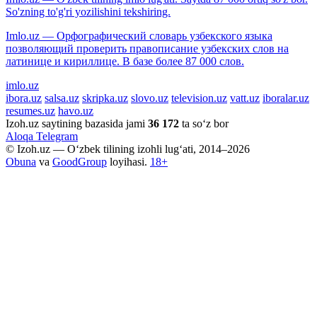
So'zning to'g'ri yozilishini tekshiring.
Imlo.uz — Орфографический словарь узбекского языка
позволяющий проверить правописание узбекских слов на
латинице и кириллице. В базе более 87 000 слов.
imlo.uz
ibora.uz
salsa.uz
skripka.uz
slovo.uz
television.uz
vatt.uz
iboralar.uz
resumes.uz
havo.uz
Izoh.uz saytining bazasida jami
36 172
ta so‘z bor
Aloqa
Telegram
© Izoh.uz — O‘zbek tilining izohli lug‘ati, 2014–2026
Obuna
va
GoodGroup
loyihasi.
18+