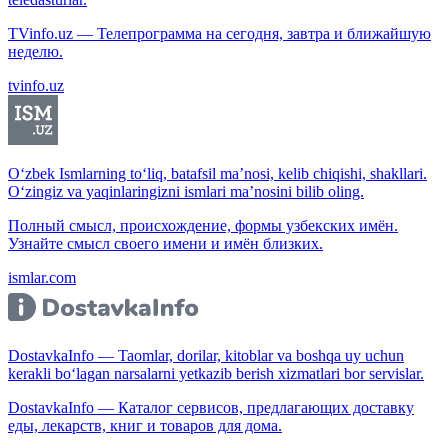
TVinfo.uz — Телепрограмма на сегодня, завтра и ближайшую
неделю.
tvinfo.uz
O‘zbek Ismlarning to‘liq, batafsil ma’nosi, kelib chiqishi, shakllari.
O‘zingiz va yaqinlaringizni ismlari ma’nosini bilib oling.
Полный смысл, происхождение, формы узбекских имён.
Узнайте смысл своего имени и имён близких.
ismlar.com
DostavkaInfo — Taomlar, dorilar, kitoblar va boshqa uy uchun
kerakli bo‘lagan narsalarni yetkazib berish xizmatlari bor servislar.
DostavkaInfo — Каталог сервисов, предлагающих доставку
еды, лекарств, книг и товаров для дома.