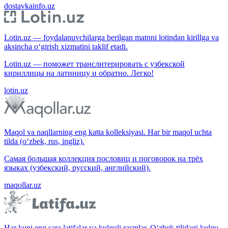
dostavkainfo.uz
Lotin.uz — foydalanuvchilarga berilgan matnni lotindan kirillga va
aksincha o‘girish xizmatini taklif etadi.
Lotin.uz — поможет транслитерировать с узбекской
кириллицы на латиницу и обратно. Легко!
lotin.uz
Maqol va naqllarning eng katta kolleksiyasi. Har bir maqol uchta
tilda (o‘zbek, rus, ingliz).
Самая большая коллекция пословиц и поговорок на трёх
языках (узбекский, русский, английский).
maqollar.uz
Har kuni eng sara latifalar va kulguli rasmlar. O‘zbek tilidagi kulgu