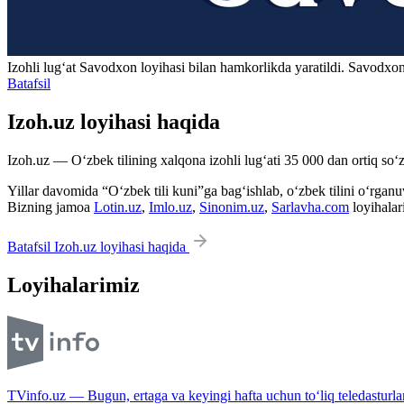
Izohli lugʻat
Savodxon
loyihasi bilan hamkorlikda yaratildi. Savodxon
Batafsil
Izoh.uz loyihasi haqida
Izoh.uz — O‘zbek tilining xalqona izohli lug‘ati 35 000 dan ortiq so‘zl
Yillar davomida “O‘zbek tili kuni”ga bag‘ishlab, o‘zbek tilini o‘rganuvc
Bizning jamoa
Lotin.uz
,
Imlo.uz
,
Sinonim.uz
,
Sarlavha.com
loyihalar
Batafsil Izoh.uz loyihasi haqida
Loyihalarimiz
TVinfo.uz — Bugun, ertaga va keyingi hafta uchun to‘liq teledasturlar