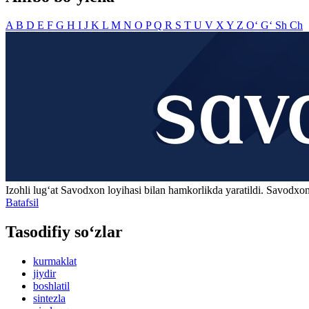
A
B
D
E
F
G
H
I
J
K
L
M
N
O
P
Q
R
S
T
U
V
X
Y
Z
O‘
G‘
Sh
Ch
Izohli lugʻat
Savodxon
loyihasi bilan hamkorlikda yaratildi. Savodxon
Batafsil
Tasodifiy so‘zlar
kurmaklat
jiydir
boshlatil
sintezla