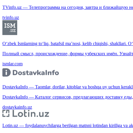
TVinfo.uz — Телепрограмма на сегодня, завтра и ближайшую н
tvinfo.uz
O‘zbek Ismlarning to‘liq, batafsil ma’nosi, kelib chiqishi, shakllari. O
Полный смысл, происхождение, формы узбекских имён. Узнайт
ismlar.com
DostavkaInfo — Taomlar, dorilar, kitoblar va boshqa uy uchun kerakli b
DostavkaInfo — Каталог сервисов, предлагающих доставку еды, 
dostavkainfo.uz
Lotin.uz — foydalanuvchilarga berilgan matnni lotindan kirillga va aksi