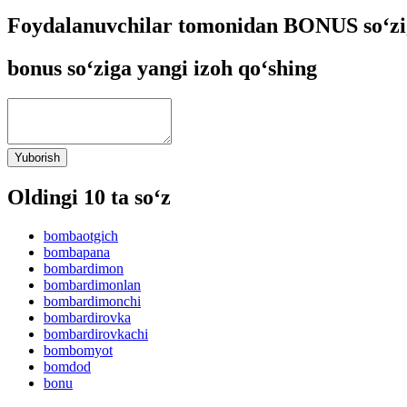
Foydalanuvchilar tomonidan BONUS so‘zi
bonus so‘ziga yangi izoh qo‘shing
Yuborish
Oldingi 10 ta so‘z
bombaotgich
bombapana
bombardimon
bombardimonlan
bombardimonchi
bombardirovka
bombardirovkachi
bombomyot
bomdod
bonu