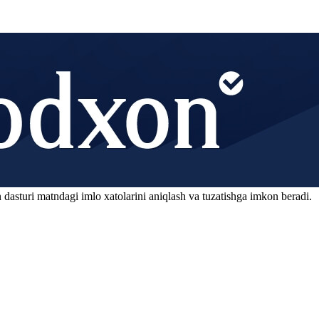
 dasturi matndagi imlo xatolarini aniqlash va tuzatishga imkon beradi.