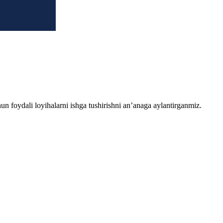
chun foydali loyihalarni ishga tushirishni an’anaga aylantirganmiz.