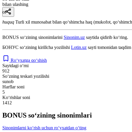
bilan ulashing
ot
huquq
Turli xil munosabat bilan qoʻshimcha haq (mukofot, qoʻshimcha
BONUS
so‘zining sinonimlarini
Sinonim.uz
saytida qidirib ko‘ring.
БОНУС
so‘zining kirillcha yozilishi
Lotin.uz
sayti tomonidan taqdim 
Ro‘yxatga qo‘shish
Saytdagi o‘rni
912
So‘zning teskari yozilishi
sunob
Harflar soni
5
Ko‘rishlar soni
1412
BONUS so‘zining sinonimlari
Sinonimlarni ko‘rish uchun ro‘yxatdan o‘ting