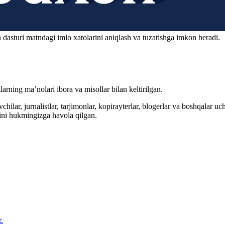
 dasturi matndagi imlo xatolarini aniqlash va tuzatishga imkon beradi.
arning ma’nolari ibora va misollar bilan keltirilgan.
hilar, jurnalistlar, tarjimonlar, kopirayterlar, blogerlar va boshqalar u
ini hukmingizga havola qilgan.
.