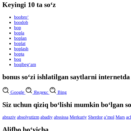
Keyingi 10 ta so‘z
boobro‘
boodob
bop
bopla
boplan
boplat
boplash
bopta
boq
boqibeg‘am
bonus so‘zi ishlatilgan saytlarni internetda
Google
Яндекс
Bing
Siz uchun qiziq bo‘lishi mumkin bo‘lgan so
abraziv
absolyutizm
abadiy
abssissa
Merkuriy
Sherdor
aʼmol
Mars
ac
Alifbo bo‘yicha