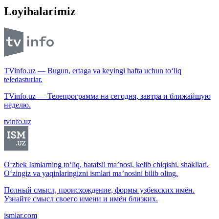
Loyihalarimiz
TVinfo.uz — Bugun, ertaga va keyingi hafta uchun to‘liq
teledasturlar.
TVinfo.uz — Телепрограмма на сегодня, завтра и ближайшую
неделю.
tvinfo.uz
O‘zbek Ismlarning to‘liq, batafsil ma’nosi, kelib chiqishi, shakllari.
O‘zingiz va yaqinlaringizni ismlari ma’nosini bilib oling.
Полный смысл, происхождение, формы узбекских имён.
Узнайте смысл своего имени и имён близких.
ismlar.com