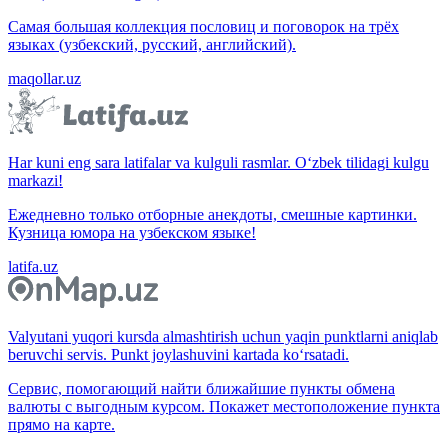
Самая большая коллекция пословиц и поговорок на трёх
языках (узбекский, русский, английский).
maqollar.uz
Har kuni eng sara latifalar va kulguli rasmlar. O‘zbek tilidagi kulgu
markazi!
Ежедневно только отборные анекдоты, смешные картинки.
Кузница юмора на узбекском языке!
latifa.uz
Valyutani yuqori kursda almashtirish uchun yaqin punktlarni aniqlab
beruvchi servis. Punkt joylashuvini kartada ko‘rsatadi.
Сервис, помогающий найти ближайшие пункты обмена
валюты с выгодным курсом. Покажет местоположение пункта
прямо на карте.