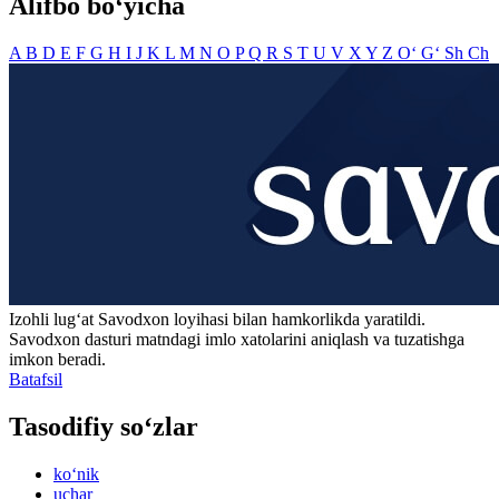
Alifbo bo‘yicha
A
B
D
E
F
G
H
I
J
K
L
M
N
O
P
Q
R
S
T
U
V
X
Y
Z
O‘
G‘
Sh
Ch
Izohli lugʻat
Savodxon
loyihasi bilan hamkorlikda yaratildi.
Savodxon dasturi matndagi imlo xatolarini aniqlash va tuzatishga
imkon beradi.
Batafsil
Tasodifiy so‘zlar
ko‘nik
uchar