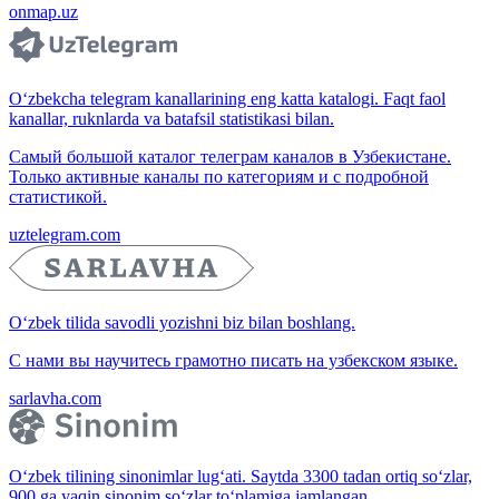
onmap.uz
O‘zbekcha telegram kanallarining eng katta katalogi. Faqt faol
kanallar, ruknlarda va batafsil statistikasi bilan.
Самый большой каталог телеграм каналов в Узбекистане.
Только активные каналы по категориям и с подробной
статистикой.
uztelegram.com
O‘zbek tilida savodli yozishni biz bilan boshlang.
С нами вы научитесь грамотно писать на узбекском языке.
sarlavha.com
O‘zbek tilining sinonimlar lug‘ati. Saytda 3300 tadan ortiq so‘zlar,
900 ga yaqin sinonim so‘zlar to‘plamiga jamlangan.