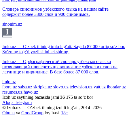
Словарь синонимов узбекского языка на нашем сайте
содержит более 3300 слов и 900 синонимов.
sinonim.uz
Imlo.uz — O'zbek tilining imlo lug'ati. Saytda 87 000 ortiq so'z bor.
So'zning to'g'ri yozilishini tekshiring.
Imlo.uz — Орфографический словарь узбекского языка
позволяющий проверить правописание узбекских слов на
латинице и кириллице. В базе более 87 000 слов.
imlo.uz
ibora.uz
salsa.uz
skripka.uz
slovo.uz
television.uz
vatt.uz
iboralar.uz
resumes.uz
havo.uz
Izoh.uz saytining bazasida jami
36 175
ta so‘z bor
Aloqa
Telegram
© Izoh.uz — O‘zbek tilining izohli lug‘ati, 2014–2026
Obuna
va
GoodGroup
loyihasi.
18+