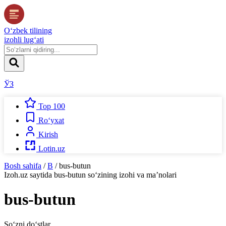
O‘zbek tilining
izohli lug‘ati
ЎЗ
Top 100
Ro‘yxat
Kirish
Lotin.uz
Bosh sahifa
/
B
/
bus-butun
Izoh.uz
saytida
bus-butun
so‘zining izohi va ma’nolari
bus-butun
So‘zni do‘stlar