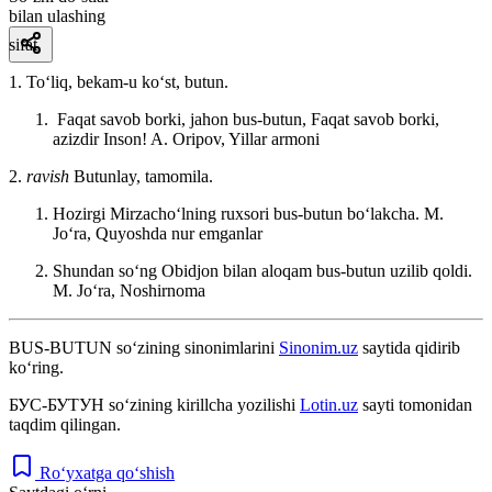
bilan ulashing
sifat
1. Toʻliq, bekam-u koʻst, butun.
Faqat savob borki, jahon bus-butun, Faqat savob borki,
azizdir Inson!
A. Oripov, Yillar armoni
2.
ravish
Butunlay, tamomila.
Hozirgi Mirzachoʻlning ruxsori bus-butun boʻlakcha.
M.
Joʻra, Quyoshda nur emganlar
Shundan soʻng Obidjon bilan aloqam bus-butun uzilib qoldi.
M. Joʻra, Noshirnoma
BUS-BUTUN
so‘zining sinonimlarini
Sinonim.uz
saytida qidirib
ko‘ring.
БУС-БУТУН
so‘zining kirillcha yozilishi
Lotin.uz
sayti tomonidan
taqdim qilingan.
Ro‘yxatga qo‘shish