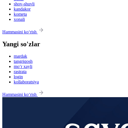
shov-shuvli
kandakor
kometa
xonali
Hammasini ko‘rish
Yangi so'zlar
mardak
tangriqosh
mo‘r xayli
rastrata
login
kollaboratsiya
Hammasini ko‘rish