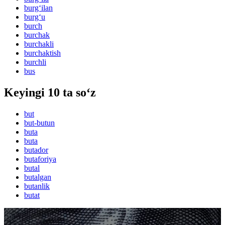
burg‘ilan
burg‘u
burch
burchak
burchakli
burchaktish
burchli
bus
Keyingi 10 ta so‘z
but
but-butun
buta
buta
butador
butaforiya
butal
butalgan
butanlik
butat