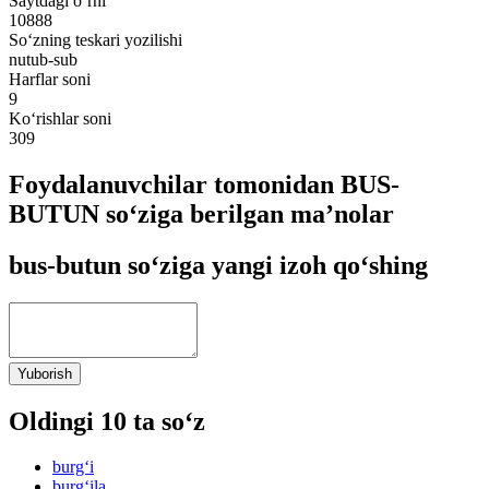
Saytdagi o‘rni
10888
So‘zning teskari yozilishi
nutub-sub
Harflar soni
9
Ko‘rishlar soni
309
Foydalanuvchilar tomonidan BUS-
BUTUN so‘ziga berilgan ma’nolar
bus-butun so‘ziga yangi izoh qo‘shing
Yuborish
Oldingi 10 ta so‘z
burg‘i
burg‘ila