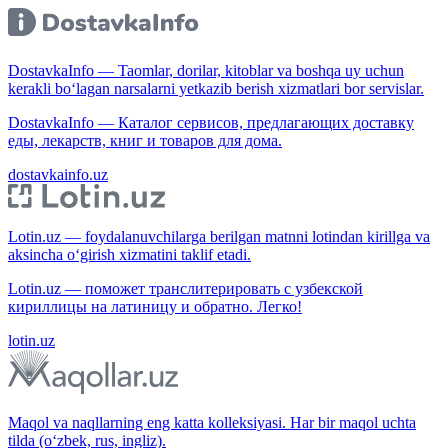
DostavkaInfo — Taomlar, dorilar, kitoblar va boshqa uy uchun
kerakli bo‘lagan narsalarni yetkazib berish xizmatlari bor servislar.
DostavkaInfo — Каталог сервисов, предлагающих доставку
еды, лекарств, книг и товаров для дома.
dostavkainfo.uz
Lotin.uz — foydalanuvchilarga berilgan matnni lotindan kirillga va
aksincha o‘girish xizmatini taklif etadi.
Lotin.uz — поможет транслитерировать с узбекской
кириллицы на латиницу и обратно. Легко!
lotin.uz
Maqol va naqllarning eng katta kolleksiyasi. Har bir maqol uchta
tilda (o‘zbek, rus, ingliz).