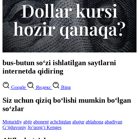
bus-butun so‘zi ishlatilgan saytlarni
internetda qidiring
Google
Яндекс
Bing
Siz uchun qiziq bo‘lishi mumkin bo‘lgan
so‘zlar
Moturidiy
abjir
abonent
achchiqlan
abajur
ablahona
abadiyan
G‘ijduvoniy
Jo‘qorg‘i Kenges