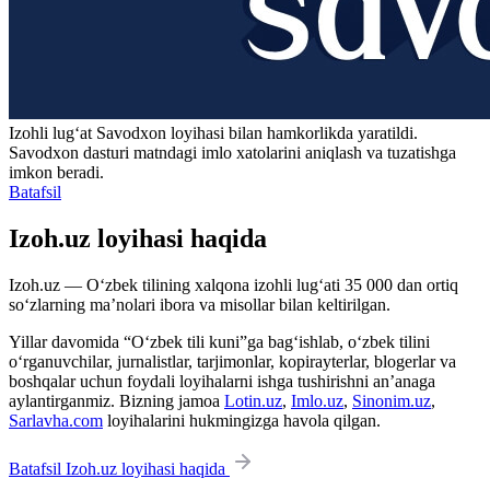
Izohli lugʻat
Savodxon
loyihasi bilan hamkorlikda yaratildi.
Savodxon dasturi matndagi imlo xatolarini aniqlash va tuzatishga
imkon beradi.
Batafsil
Izoh.uz loyihasi haqida
Izoh.uz — O‘zbek tilining xalqona izohli lug‘ati 35 000 dan ortiq
so‘zlarning ma’nolari ibora va misollar bilan keltirilgan.
Yillar davomida “O‘zbek tili kuni”ga bag‘ishlab, o‘zbek tilini
o‘rganuvchilar, jurnalistlar, tarjimonlar, kopirayterlar, blogerlar va
boshqalar uchun foydali loyihalarni ishga tushirishni an’anaga
aylantirganmiz. Bizning jamoa
Lotin.uz
,
Imlo.uz
,
Sinonim.uz
,
Sarlavha.com
loyihalarini hukmingizga havola qilgan.
Batafsil Izoh.uz loyihasi haqida