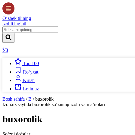
O‘zbek tilining
izohli lug‘ati
ЎЗ
Top 100
Ro‘yxat
Kirish
Lotin.uz
Bosh sahifa
/
B
/
buxorolik
Izoh.uz
saytida
buxorolik
so‘zining izohi va ma’nolari
buxorolik
So‘zni do‘stlar