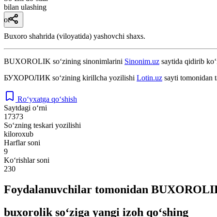
bilan ulashing
ot
Buxoro shahrida (viloyatida) yashovchi shaxs.
BUXOROLIK
so‘zining sinonimlarini
Sinonim.uz
saytida qidirib ko‘
БУХОРОЛИК
so‘zining kirillcha yozilishi
Lotin.uz
sayti tomonidan t
Ro‘yxatga qo‘shish
Saytdagi o‘rni
17373
So‘zning teskari yozilishi
kiloroxub
Harflar soni
9
Ko‘rishlar soni
230
Foydalanuvchilar tomonidan BUXOROLIK 
buxorolik so‘ziga yangi izoh qo‘shing