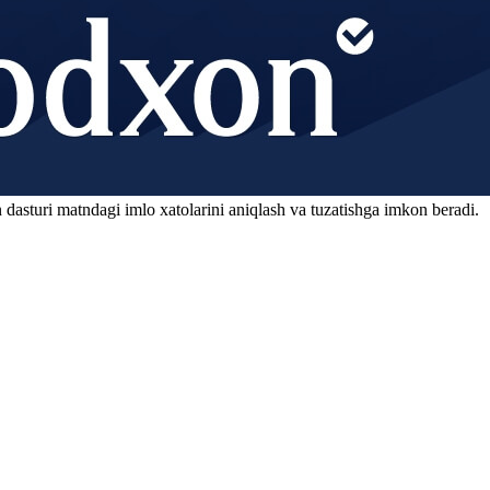
 dasturi matndagi imlo xatolarini aniqlash va tuzatishga imkon beradi.