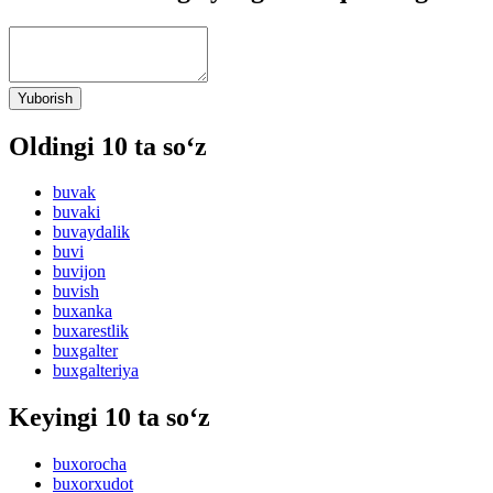
Yuborish
Oldingi 10 ta so‘z
buvak
buvaki
buvaydalik
buvi
buvijon
buvish
buxanka
buxarestlik
buxgalter
buxgalteriya
Keyingi 10 ta so‘z
buxorocha
buxorxudot