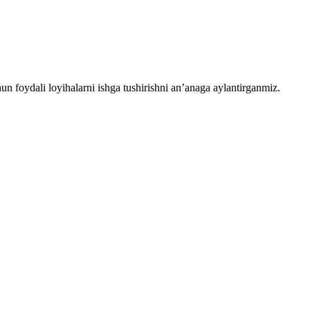
chun foydali loyihalarni ishga tushirishni an’anaga aylantirganmiz.