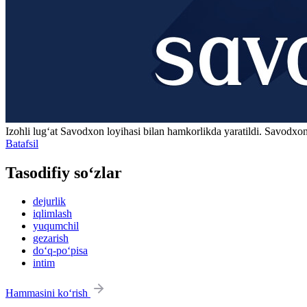
Izohli lugʻat
Savodxon
loyihasi bilan hamkorlikda yaratildi. Savodxon
Batafsil
Tasodifiy so‘zlar
dejurlik
iqlimlash
yuqumchil
gezarish
do‘q-po‘pisa
intim
Hammasini ko‘rish