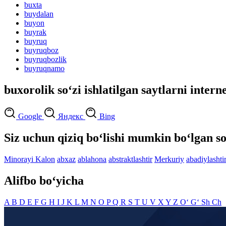
buxta
buydalan
buyon
buyrak
buyruq
buyruqboz
buyruqbozlik
buyruqnamo
buxorolik so‘zi ishlatilgan saytlarni intern
Google
Яндекс
Bing
Siz uchun qiziq bo‘lishi mumkin bo‘lgan so
Minorayi Kalon
abxaz
ablahona
abstraktlashtir
Merkuriy
abadiylashtir
Alifbo bo‘yicha
A
B
D
E
F
G
H
I
J
K
L
M
N
O
P
Q
R
S
T
U
V
X
Y
Z
O‘
G‘
Sh
Ch