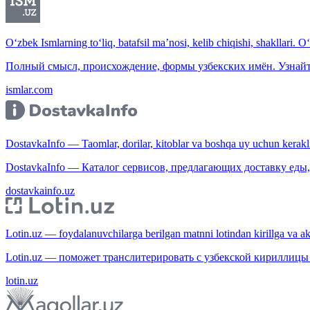
O‘zbek Ismlarning to‘liq, batafsil ma’nosi, kelib chiqishi, shakllari. O
Полный смысл, происхождение, формы узбекских имён. Узнайт
ismlar.com
DostavkaInfo — Taomlar, dorilar, kitoblar va boshqa uy uchun kerakli b
DostavkaInfo — Каталог сервисов, предлагающих доставку еды, 
dostavkainfo.uz
Lotin.uz — foydalanuvchilarga berilgan matnni lotindan kirillga va aksi
Lotin.uz — поможет транслитерировать с узбекской кириллицы 
lotin.uz