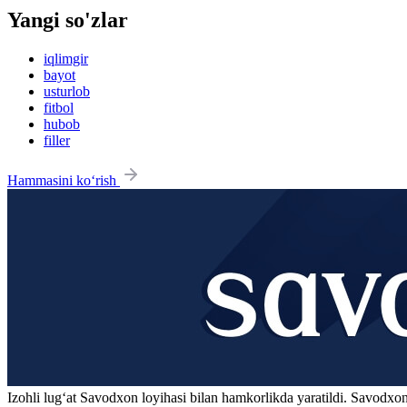
Yangi so'zlar
iqlimgir
bayot
usturlob
fitbol
hubob
filler
Hammasini ko‘rish
Izohli lugʻat
Savodxon
loyihasi bilan hamkorlikda yaratildi. Savodxon