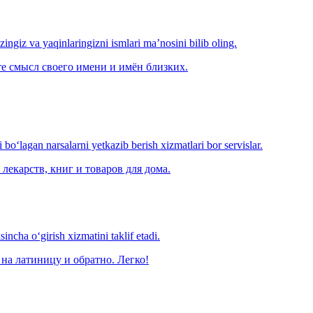
‘zingiz va yaqinlaringizni ismlari ma’nosini bilib oling.
е смысл своего имени и имён близких.
o‘lagan narsalarni yetkazib berish xizmatlari bor servislar.
лекарств, книг и товаров для дома.
ncha o‘girish xizmatini taklif etadi.
на латиницу и обратно. Легко!