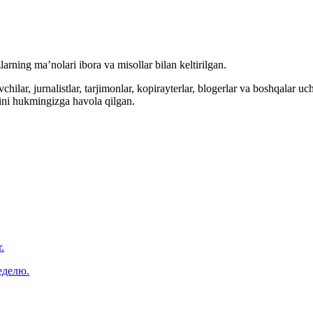
arning ma’nolari ibora va misollar bilan keltirilgan.
hilar, jurnalistlar, tarjimonlar, kopirayterlar, blogerlar va boshqalar u
ini hukmingizga havola qilgan.
.
еделю.