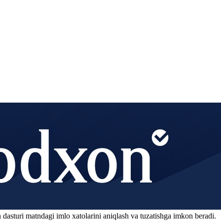
 dasturi matndagi imlo xatolarini aniqlash va tuzatishga imkon beradi.