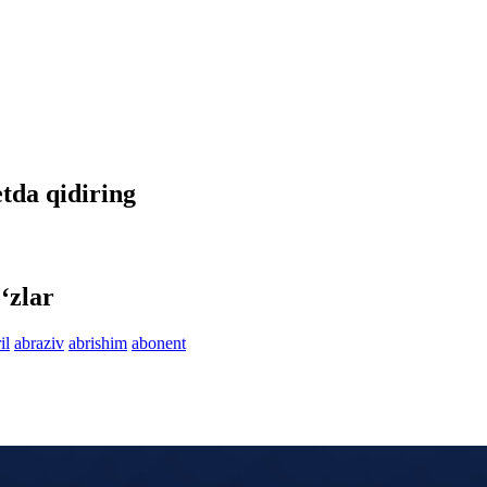
etda qidiring
‘zlar
il
abraziv
abrishim
abonent