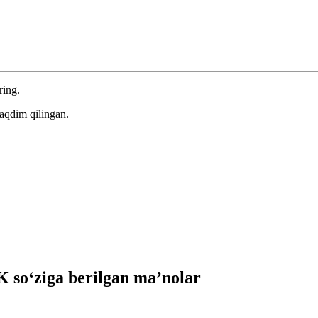
ring.
aqdim qilingan.
so‘ziga berilgan ma’nolar