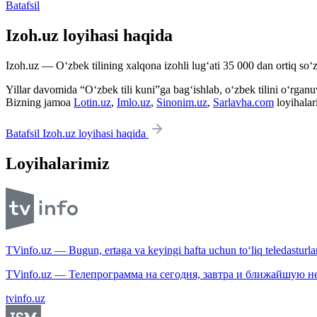
Batafsil
Izoh.uz loyihasi haqida
Izoh.uz — O‘zbek tilining xalqona izohli lug‘ati 35 000 dan ortiq so‘zl
Yillar davomida “O‘zbek tili kuni”ga bag‘ishlab, o‘zbek tilini o‘rganuvc
Bizning jamoa
Lotin.uz
,
Imlo.uz
,
Sinonim.uz
,
Sarlavha.com
loyihalar
Batafsil Izoh.uz loyihasi haqida
Loyihalarimiz
TVinfo.uz — Bugun, ertaga va keyingi hafta uchun to‘liq teledasturlar
TVinfo.uz — Телепрограмма на сегодня, завтра и ближайшую н
tvinfo.uz