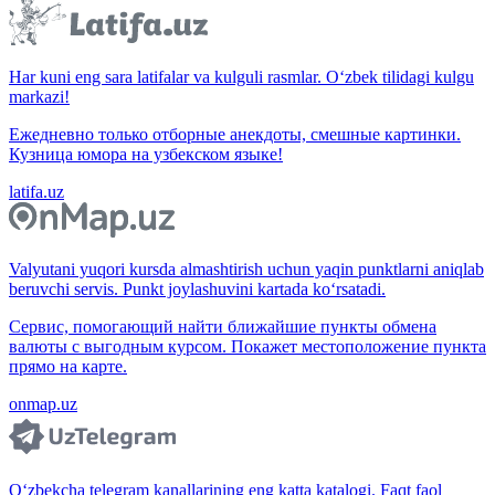
Har kuni eng sara latifalar va kulguli rasmlar. O‘zbek tilidagi kulgu
markazi!
Ежедневно только отборные анекдоты, смешные картинки.
Кузница юмора на узбекском языке!
latifa.uz
Valyutani yuqori kursda almashtirish uchun yaqin punktlarni aniqlab
beruvchi servis. Punkt joylashuvini kartada ko‘rsatadi.
Сервис, помогающий найти ближайшие пункты обмена
валюты с выгодным курсом. Покажет местоположение пункта
прямо на карте.
onmap.uz
O‘zbekcha telegram kanallarining eng katta katalogi. Faqt faol