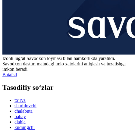
Izohli lugʻat
Savodxon
loyihasi bilan hamkorlikda yaratildi.
Savodxon dasturi matndagi imlo xatolarini aniqlash va tuzatishga
imkon beradi.
Batafsil
Tasodifiy so‘zlar
to‘rva
sharhlovchi
chalabuta
bahay
alahla
kudungchi