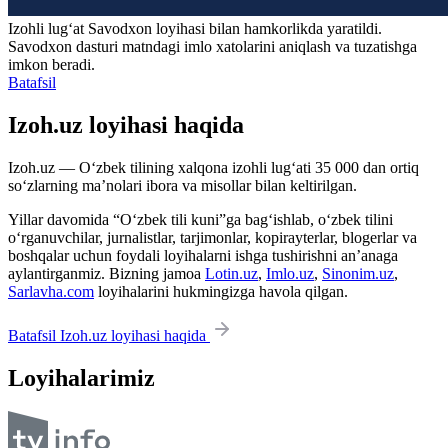
Izohli lugʻat
Savodxon
loyihasi bilan hamkorlikda yaratildi.
Savodxon dasturi matndagi imlo xatolarini aniqlash va tuzatishga
imkon beradi.
Batafsil
Izoh.uz loyihasi haqida
Izoh.uz — O‘zbek tilining xalqona izohli lug‘ati 35 000 dan ortiq
so‘zlarning ma’nolari ibora va misollar bilan keltirilgan.
Yillar davomida “O‘zbek tili kuni”ga bag‘ishlab, o‘zbek tilini
o‘rganuvchilar, jurnalistlar, tarjimonlar, kopirayterlar, blogerlar va
boshqalar uchun foydali loyihalarni ishga tushirishni an’anaga
aylantirganmiz. Bizning jamoa
Lotin.uz
,
Imlo.uz
,
Sinonim.uz
,
Sarlavha.com
loyihalarini hukmingizga havola qilgan.
Batafsil Izoh.uz loyihasi haqida
Loyihalarimiz