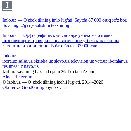
Imlo.uz — O'zbek tilining imlo lug'ati. Saytda 87 000 ortiq so'z bor.
So'zning to'g'ri yozilishini tekshiring.
Imlo.uz — Орфографический словарь узбекского языка
позволяющий проверить правописание узбекских слов на
латинице и кириллице. В базе более 87 000 слов.
imlo.uz
ibora.uz
salsa.uz
skripka.uz
slovo.uz
television.uz
vatt.uz
iboralar.uz
resumes.uz
havo.uz
Izoh.uz saytining bazasida jami
36 175
ta so‘z bor
Aloqa
Telegram
© Izoh.uz — O‘zbek tilining izohli lug‘ati, 2014–2026
Obuna
va
GoodGroup
loyihasi.
18+