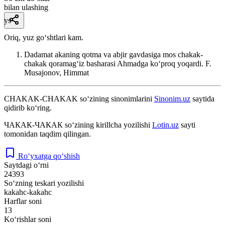
bilan ulashing
ys
Oriq, yuz goʻshtlari kam.
Dadamat akaning qotma va abjir gavdasiga mos chakak-
chakak qoramagʻiz basharasi Ahmadga koʻproq yoqardi.
F.
Musajonov, Himmat
CHAKAK-CHAKAK
so‘zining sinonimlarini
Sinonim.uz
saytida
qidirib ko‘ring.
ЧАКАК-ЧАКАК
so‘zining kirillcha yozilishi
Lotin.uz
sayti
tomonidan taqdim qilingan.
Ro‘yxatga qo‘shish
Saytdagi o‘rni
24393
So‘zning teskari yozilishi
kakahc-kakahc
Harflar soni
13
Ko‘rishlar soni