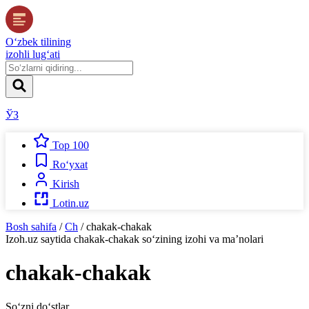
O‘zbek tilining
izohli lug‘ati
ЎЗ
Top 100
Ro‘yxat
Kirish
Lotin.uz
Bosh sahifa
/
Ch
/
chakak-chakak
Izoh.uz
saytida
chakak-chakak
so‘zining izohi va ma’nolari
chakak-chakak
So‘zni do‘stlar