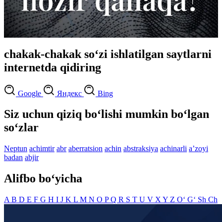
chakak-chakak so‘zi ishlatilgan saytlarni
internetda qidiring
Google
Яндекс
Bing
Siz uchun qiziq bo‘lishi mumkin bo‘lgan
so‘zlar
Neptun
achimtir
abr
aberratsion
achin
abstraksiya
achinarli
aʼzoyi
badan
abjir
Alifbo bo‘yicha
A
B
D
E
F
G
H
I
J
K
L
M
N
O
P
Q
R
S
T
U
V
X
Y
Z
O‘
G‘
Sh
Ch