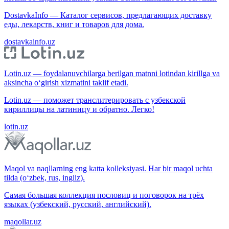
DostavkaInfo — Каталог сервисов, предлагающих доставку
еды, лекарств, книг и товаров для дома.
dostavkainfo.uz
Lotin.uz — foydalanuvchilarga berilgan matnni lotindan kirillga va
aksincha o‘girish xizmatini taklif etadi.
Lotin.uz — поможет транслитерировать с узбекской
кириллицы на латиницу и обратно. Легко!
lotin.uz
Maqol va naqllarning eng katta kolleksiyasi. Har bir maqol uchta
tilda (o‘zbek, rus, ingliz).
Самая большая коллекция пословиц и поговорок на трёх
языках (узбекский, русский, английский).
maqollar.uz