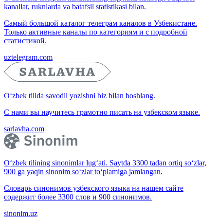
kanallar, ruknlarda va batafsil statistikasi bilan.
Самый большой каталог телеграм каналов в Узбекистане.
Только активные каналы по категориям и с подробной
статистикой.
uztelegram.com
O‘zbek tilida savodli yozishni biz bilan boshlang.
С нами вы научитесь грамотно писать на узбекском языке.
sarlavha.com
O‘zbek tilining sinonimlar lug‘ati. Saytda 3300 tadan ortiq so‘zlar,
900 ga yaqin sinonim so‘zlar to‘plamiga jamlangan.
Словарь синонимов узбекского языка на нашем сайте
содержит более 3300 слов и 900 синонимов.
sinonim.uz