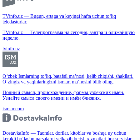
TVinfo.uz — Bugun, ertaga va keyingi hafta uchun to‘liq
teledasturlar.
TVinfo.uz — Телепрограмма на сегодня, завтра и ближайшую
неделю.
tvinfo.uz
O‘zbek Ismlarning to‘liq, batafsil ma’nosi, kelib chiqishi, shakllari.
O‘zingiz va yaqinlaringizni ismlari ma’nosini bilib oling.
Полный смысл, происхождение, формы узбекских имён.
Узнайте смысл своего имени и имён близких.
ismlar.com
DostavkaInfo — Taomlar, dorilar, kitoblar va boshqa uy uchun
kerakli bo‘lagan narsalarni yetkazib berish xizmatlari bor servislar.