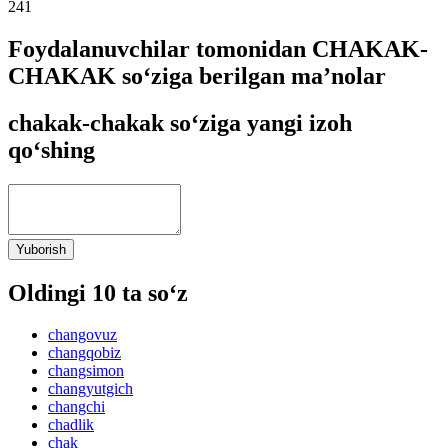
241
Foydalanuvchilar tomonidan CHAKAK-
CHAKAK so‘ziga berilgan ma’nolar
chakak-chakak so‘ziga yangi izoh
qo‘shing
Yuborish
Oldingi 10 ta so‘z
changovuz
changqobiz
changsimon
changyutgich
changchi
chadlik
chak