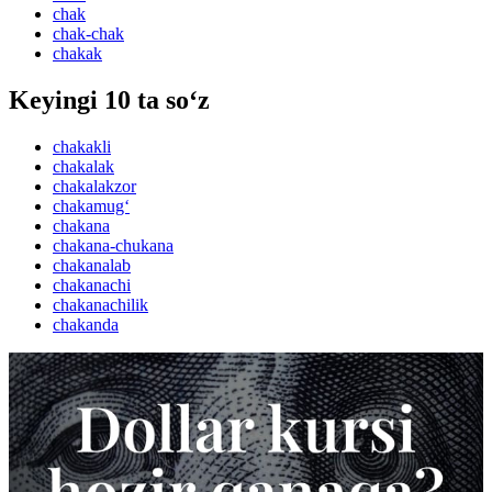
chak
chak-chak
chakak
Keyingi 10 ta so‘z
chakakli
chakalak
chakalakzor
chakamug‘
chakana
chakana-chukana
chakanalab
chakanachi
chakanachilik
chakanda