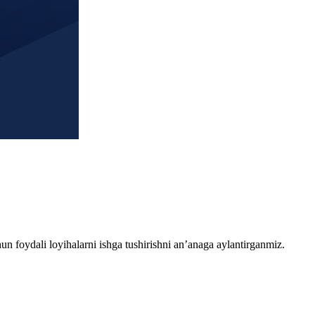
chun foydali loyihalarni ishga tushirishni an’anaga aylantirganmiz.