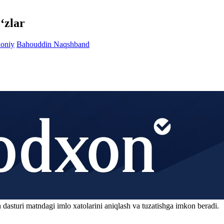
‘zlar
oniy
Bahouddin Naqshband
 dasturi matndagi imlo xatolarini aniqlash va tuzatishga imkon beradi.