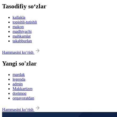
Tasodifiy so‘zlar
kallakla
topishli-tutishli
makon
madhiyachi
mahkamlat
takabburlan
Hammasini ko‘rish
Yangi so'zlar
mardak
legenda
admin
Makkartizm
dorimoq
orqavoratdan
Hammasini ko‘rish