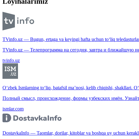
Loyihalarimiz
TVinfo.uz — Bugun, ertaga va keyingi hafta uchun to‘liq teledasturlar
TVinfo.uz — Телепрограмма на сегодня, завтра и ближайшую н
tvinfo.uz
O‘zbek Ismlarning to‘liq, batafsil ma’nosi, kelib chiqishi, shakllari. O
Полный смысл, происхождение, формы узбекских имён. Узнайт
ismlar.com
DostavkaInfo — Taomlar, dorilar, kitoblar va boshqa uy uchun kerakli b