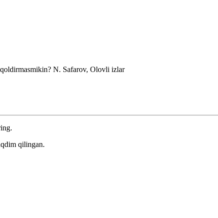
i qoldirmasmikin?
N. Safarov, Olovli izlar
ring.
aqdim qilingan.