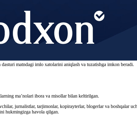
 dasturi matndagi imlo xatolarini aniqlash va tuzatishga imkon beradi.
arning ma’nolari ibora va misollar bilan keltirilgan.
hilar, jurnalistlar, tarjimonlar, kopirayterlar, blogerlar va boshqalar u
ini hukmingizga havola qilgan.