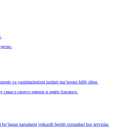
.
еделю.
‘zingiz va yaqinlaringizni ismlari ma’nosini bilib oling.
е смысл своего имени и имён близких.
o‘lagan narsalarni yetkazib berish xizmatlari bor servislar.