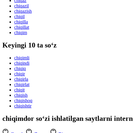
chiqaz
chiqazil
chiqazish
chiqil
chiqilla
chiqillat
chiqim
Keyingi 10 ta so‘z
chiqimli
chiqindi
chiqiq
chiqir
chiqirla
chiqirlat
chiqit
chiqish
chiqishoq
chiqishtir
chiqimdor so‘zi ishlatilgan saytlarni inter