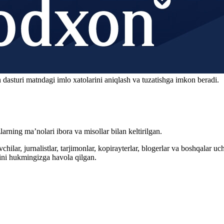
 dasturi matndagi imlo xatolarini aniqlash va tuzatishga imkon beradi.
arning ma’nolari ibora va misollar bilan keltirilgan.
hilar, jurnalistlar, tarjimonlar, kopirayterlar, blogerlar va boshqalar u
ini hukmingizga havola qilgan.