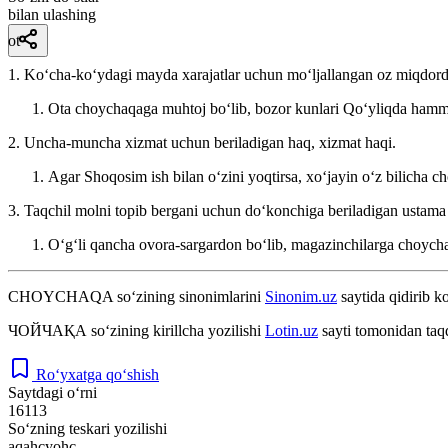
bilan ulashing
ot
1. Koʻcha-koʻydagi mayda xarajatlar uchun moʻljallangan oz miqdorda
Ota choychaqaga muhtoj boʻlib, bozor kunlari Qoʻyliqda hammo
2. Uncha-muncha xizmat uchun beriladigan haq, xizmat haqi.
Agar Shoqosim ish bilan oʻzini yoqtirsa, xoʻjayin oʻz bilicha 
3. Taqchil molni topib bergani uchun doʻkonchiga beriladigan ustama 
Oʻgʻli qancha ovora-sargardon boʻlib, magazinchilarga choycha
CHOYCHAQA
so‘zining sinonimlarini
Sinonim.uz
saytida qidirib ko
ЧОЙЧАҚА
so‘zining kirillcha yozilishi
Lotin.uz
sayti tomonidan taq
Ro‘yxatga qo‘shish
Saytdagi o‘rni
16113
So‘zning teskari yozilishi
aqahcyohc