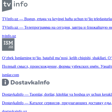
TVinfo.uz — Bugun, ertaga va keyingi hafta uchun to‘liq teledasturlar
TVinfo.uz — Телепрограмма на сегодня, завтра и ближайшую н
tvinfo.uz
O‘zbek Ismlarning to‘liq, batafsil ma’nosi, kelib chiqishi, shakllari. O
Полный смысл, происхождение, формы узбекских имён. Узнайт
ismlar.com
DostavkaInfo — Taomlar, dorilar, kitoblar va boshqa uy uchun kerakli b
DostavkaInfo — Каталог сервисов, предлагающих доставку еды, 
dostavkainfo.uz