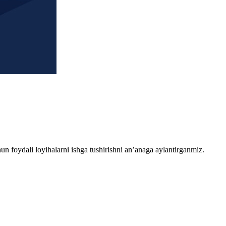
chun foydali loyihalarni ishga tushirishni an’anaga aylantirganmiz.