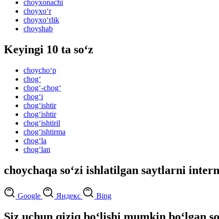
choyxonachi
choyxo‘r
choyxo‘rlik
choyshab
Keyingi 10 ta so‘z
choycho‘p
chog‘
chog‘-chog‘
chog‘i
chog‘ishtir
chog‘ishtir
chog‘ishtiril
chog‘ishtirma
chog‘la
chog‘lan
choychaqa so‘zi ishlatilgan saytlarni inter
Google
Яндекс
Bing
Siz uchun qiziq bo‘lishi mumkin bo‘lgan so