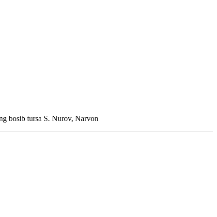
ng bosib tursa
S. Nurov, Narvon