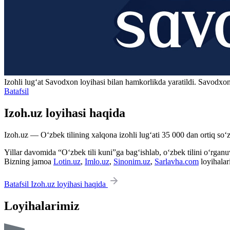
Izohli lugʻat
Savodxon
loyihasi bilan hamkorlikda yaratildi. Savodxon
Batafsil
Izoh.uz loyihasi haqida
Izoh.uz — O‘zbek tilining xalqona izohli lug‘ati 35 000 dan ortiq so‘zl
Yillar davomida “O‘zbek tili kuni”ga bag‘ishlab, o‘zbek tilini o‘rganuvc
Bizning jamoa
Lotin.uz
,
Imlo.uz
,
Sinonim.uz
,
Sarlavha.com
loyihalar
Batafsil Izoh.uz loyihasi haqida
Loyihalarimiz