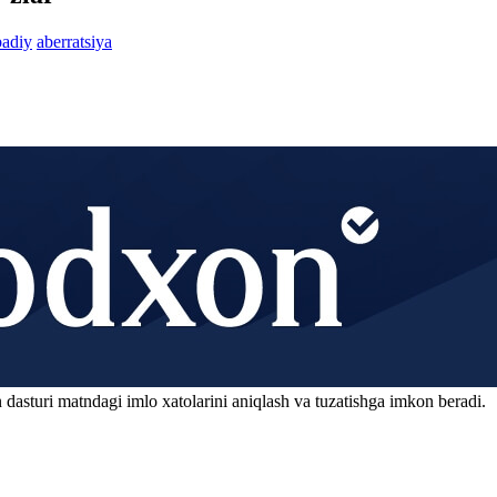
badiy
aberratsiya
 dasturi matndagi imlo xatolarini aniqlash va tuzatishga imkon beradi.