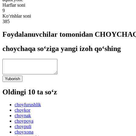
Harflar soni
9
Ko‘rishlar soni
385
Foydalanuvchilar tomonidan CHOYCHAQA 
choychaqa so‘ziga yangi izoh qo‘shing
Yuborish
Oldingi 10 ta so‘z
choyfurushlik
choykor
choynak
choypoya
choypuli
choyxona