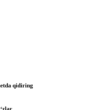
netda qidiring
‘zlar