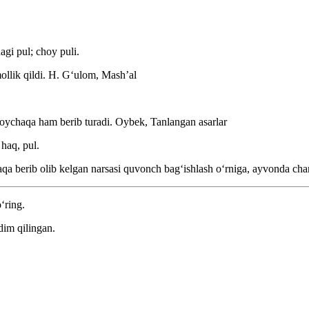
gi pul; choy puli.
llik qildi.
H. Gʻulom, Mashʼal
choychaqa ham berib turadi.
Oybek, Tanlangan asarlar
haq, pul.
qa berib olib kelgan narsasi quvonch bagʻishlash oʻrniga, ayvonda cha
‘ring.
dim qilingan.