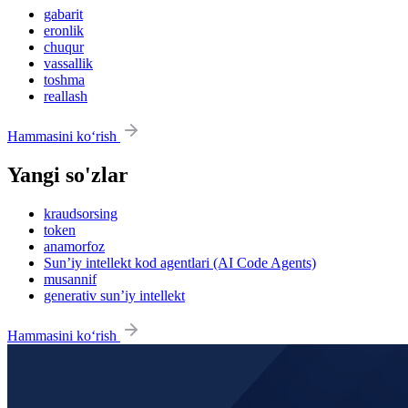
gabarit
eronlik
chuqur
vassallik
toshma
reallash
Hammasini ko‘rish
Yangi so'zlar
kraudsorsing
token
anamorfoz
Sun’iy intellekt kod agentlari (AI Code Agents)
musannif
generativ sun’iy intellekt
Hammasini ko‘rish