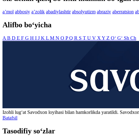
aʼmol
abbosiy
aʼzolik
abadiylashtir
absolyutizm
abraziv
aberratsion
a
Alifbo bo‘yicha
A
B
D
E
F
G
H
I
J
K
L
M
N
O
P
Q
R
S
T
U
V
X
Y
Z
O‘
G‘
Sh
Ch
Izohli lugʻat
Savodxon
loyihasi bilan hamkorlikda yaratildi. Savodxon
Batafsil
Tasodifiy so‘zlar