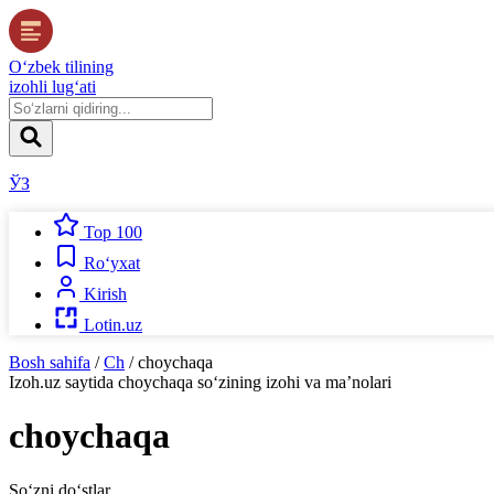
O‘zbek tilining
izohli lug‘ati
ЎЗ
Top 100
Ro‘yxat
Kirish
Lotin.uz
Bosh sahifa
/
Ch
/
choychaqa
Izoh.uz
saytida
choychaqa
so‘zining izohi va ma’nolari
choychaqa
So‘zni do‘stlar