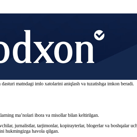
 dasturi matndagi imlo xatolarini aniqlash va tuzatishga imkon beradi.
arning ma’nolari ibora va misollar bilan keltirilgan.
hilar, jurnalistlar, tarjimonlar, kopirayterlar, blogerlar va boshqalar u
ini hukmingizga havola qilgan.