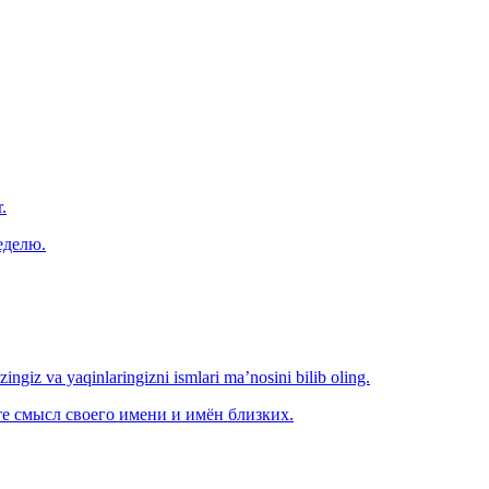
.
еделю.
‘zingiz va yaqinlaringizni ismlari ma’nosini bilib oling.
е смысл своего имени и имён близких.