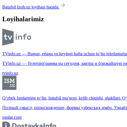
Batafsil Izoh.uz loyihasi haqida
Loyihalarimiz
TVinfo.uz — Bugun, ertaga va keyingi hafta uchun to‘liq teledasturlar
TVinfo.uz — Телепрограмма на сегодня, завтра и ближайшую н
tvinfo.uz
O‘zbek Ismlarning to‘liq, batafsil ma’nosi, kelib chiqishi, shakllari. O
Полный смысл, происхождение, формы узбекских имён. Узнайт
ismlar.com