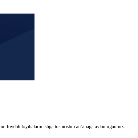
chun foydali loyihalarni ishga tushirishni an’anaga aylantirganmiz.