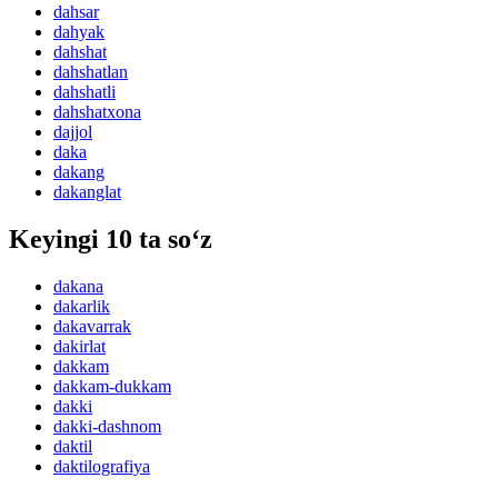
dahsar
dahyak
dahshat
dahshatlan
dahshatli
dahshatxona
dajjol
daka
dakang
dakanglat
Keyingi 10 ta so‘z
dakana
dakarlik
dakavarrak
dakirlat
dakkam
dakkam-dukkam
dakki
dakki-dashnom
daktil
daktilografiya