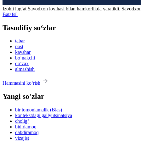
Izohli lugʻat
Savodxon
loyihasi bilan hamkorlikda yaratildi. Savodxon
Batafsil
Tasodifiy so‘zlar
tabar
post
kavshar
bo‘nakchi
do‘zax
almashish
Hammasini ko‘rish
Yangi so'zlar
bir tomonlamalik (Bias)
kontekstdagi gallyutsinatsiya
cholig‘
bidirlamoq
dabdiramoq
vizajist