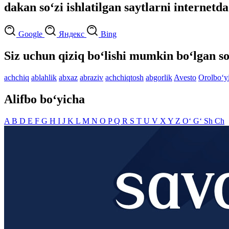
dakan so‘zi ishlatilgan saytlarni internetda
Google
Яндекс
Bing
Siz uchun qiziq bo‘lishi mumkin bo‘lgan so
achchiq
ablahlik
abxaz
abraziv
achchiqtosh
abgorlik
Avesto
Orolbo‘y
Alifbo bo‘yicha
A
B
D
E
F
G
H
I
J
K
L
M
N
O
P
Q
R
S
T
U
V
X
Y
Z
O‘
G‘
Sh
Ch