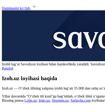
Hammasini ko‘rish
Izohli lugʻat
Savodxon
loyihasi bilan hamkorlikda yaratildi. Savodxon
Batafsil
Izoh.uz loyihasi haqida
Izoh.uz — O‘zbek tilining xalqona izohli lug‘ati 35 000 dan ortiq so‘zl
Yillar davomida “O‘zbek tili kuni”ga bag‘ishlab, o‘zbek tilini o‘rganuvc
Bizning jamoa
Lotin.uz
,
Imlo.uz
,
Sinonim.uz
,
Sarlavha.com
loyihalar