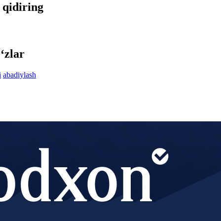
 qidiring
‘zlar
i
abadiylash