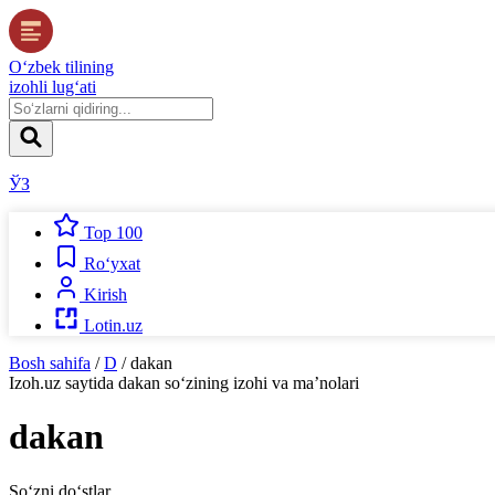
O‘zbek tilining
izohli lug‘ati
ЎЗ
Top 100
Ro‘yxat
Kirish
Lotin.uz
Bosh sahifa
/
D
/
dakan
Izoh.uz
saytida
dakan
so‘zining izohi va ma’nolari
dakan
So‘zni do‘stlar