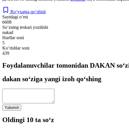
Ro‘yxatga qo‘shish
Saytdagi o‘rni
6608
So‘zning teskari yozilishi
nakad
Harflar soni
5
Ko‘rishlar soni
439
Foydalanuvchilar tomonidan DAKAN so‘zi
dakan so‘ziga yangi izoh qo‘shing
Yuborish
Oldingi 10 ta so‘z