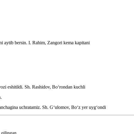
i aytib bersin.
I. Rahim, Zangori kema kapitani
zi eshitildi.
Sh. Rashidov, Boʻrondan kuchli
.
 anchagina uchratamiz.
Sh. Gʻulomov, Boʻz yer uygʻondi
qilingan.