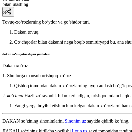
bilan ulashing
ot
Tovuq-xoʻrozlarning boʻydor va goʻshtdor turi.
Dakan tovuq.
Qoʻchqorlar bilan dakanni nega boqib semirtiryapti bu, ana shun
dakan
soʻzi qatnashgan jumlalar:
Dakan xoʻroz
1. Shu turga mansub urishqoq xoʻroz.
Qishloq tomondan dakan xoʻrozlarning uyqu aralash boʻgʻiq ovo
2.
koʻchma
Hazil zoʻravonlik bilan keriladigan, urishqoq odam haqida
Yangi yerga boyib ketish uchun kelgan dakan xoʻrozlarni ham
DAKAN
so‘zining sinonimlarini
Sinonim.uz
saytida qidirib ko‘ring.
ДАКАН
so‘zining kirillcha yozilishi
Lotin.uz
sayti tomonidan taqdim 