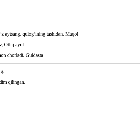
ʻz aytsang, qulogʻining tashidan.
Maqol
v, Otliq ayol
mon chorladi.
Guldasta
ng.
dim qilingan.