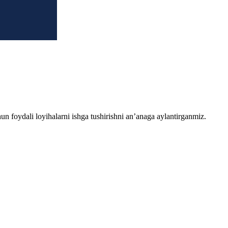
chun foydali loyihalarni ishga tushirishni an’anaga aylantirganmiz.