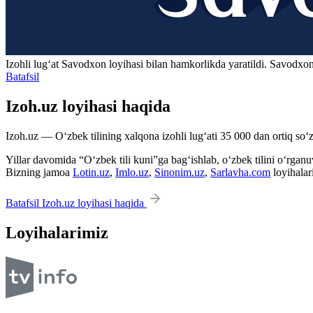
Izohli lugʻat
Savodxon
loyihasi bilan hamkorlikda yaratildi. Savodxon
Batafsil
Izoh.uz loyihasi haqida
Izoh.uz — O‘zbek tilining xalqona izohli lug‘ati 35 000 dan ortiq so‘zl
Yillar davomida “O‘zbek tili kuni”ga bag‘ishlab, o‘zbek tilini o‘rganuvc
Bizning jamoa
Lotin.uz
,
Imlo.uz
,
Sinonim.uz
,
Sarlavha.com
loyihalar
Batafsil Izoh.uz loyihasi haqida
Loyihalarimiz