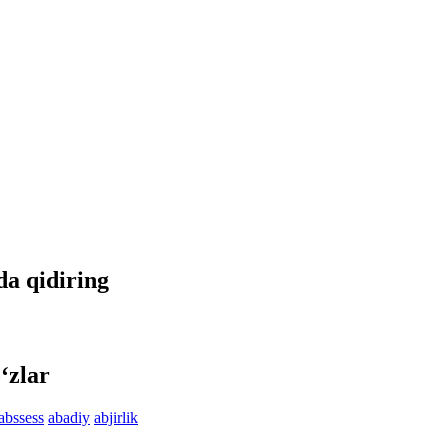
tda qidiring
‘zlar
abssess
abadiy
abjirlik