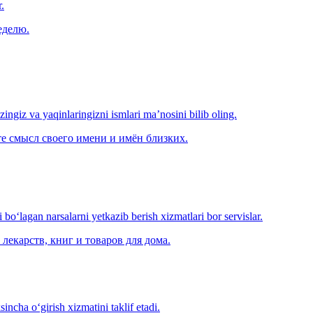
.
еделю.
‘zingiz va yaqinlaringizni ismlari ma’nosini bilib oling.
е смысл своего имени и имён близких.
o‘lagan narsalarni yetkazib berish xizmatlari bor servislar.
лекарств, книг и товаров для дома.
ncha o‘girish xizmatini taklif etadi.