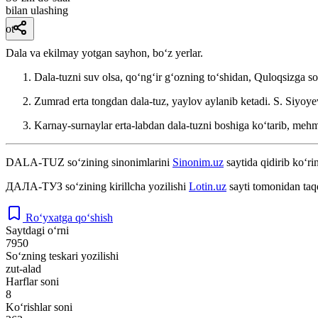
bilan ulashing
ot
Dala va ekilmay yotgan sayhon, boʻz yerlar.
Dala-tuzni suv olsa, qoʻngʻir gʻozning toʻshidan, Quloqsizga so
Zumrad erta tongdan dala-tuz, yaylov aylanib ketadi.
S. Siyoye
Karnay-surnaylar erta-labdan dala-tuzni boshiga koʻtarib, meh
DALA-TUZ
so‘zining sinonimlarini
Sinonim.uz
saytida qidirib ko‘ri
ДАЛА-ТУЗ
so‘zining kirillcha yozilishi
Lotin.uz
sayti tomonidan taq
Ro‘yxatga qo‘shish
Saytdagi o‘rni
7950
So‘zning teskari yozilishi
zut-alad
Harflar soni
8
Ko‘rishlar soni