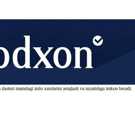
 dasturi matndagi imlo xatolarini aniqlash va tuzatishga imkon beradi.