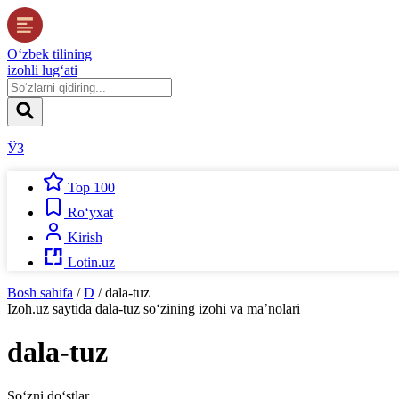
O‘zbek tilining
izohli lug‘ati
ЎЗ
Top 100
Ro‘yxat
Kirish
Lotin.uz
Bosh sahifa
/
D
/
dala-tuz
Izoh.uz
saytida
dala-tuz
so‘zining izohi va ma’nolari
dala-tuz
So‘zni do‘stlar