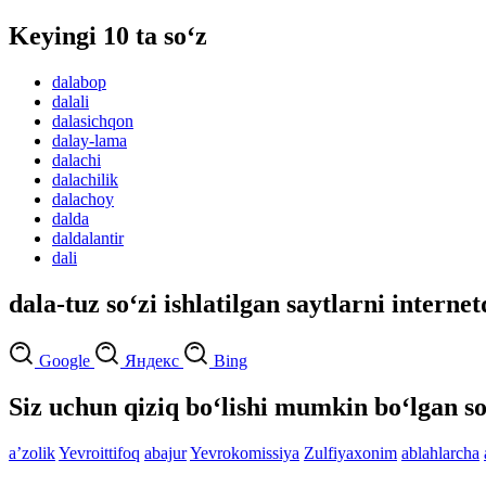
Keyingi 10 ta so‘z
dalabop
dalali
dalasichqon
dalay-lama
dalachi
dalachilik
dalachoy
dalda
daldalantir
dali
dala-tuz so‘zi ishlatilgan saytlarni interne
Google
Яндекс
Bing
Siz uchun qiziq bo‘lishi mumkin bo‘lgan so
aʼzolik
Yevroittifoq
abajur
Yevrokomissiya
Zulfiyaxonim
ablahlarcha