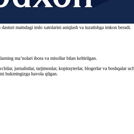
 dasturi matndagi imlo xatolarini aniqlash va tuzatishga imkon beradi.
arning ma’nolari ibora va misollar bilan keltirilgan.
hilar, jurnalistlar, tarjimonlar, kopirayterlar, blogerlar va boshqalar u
ini hukmingizga havola qilgan.