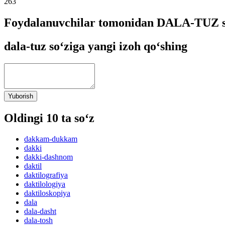
263
Foydalanuvchilar tomonidan DALA-TUZ so
dala-tuz so‘ziga yangi izoh qo‘shing
Yuborish
Oldingi 10 ta so‘z
dakkam-dukkam
dakki
dakki-dashnom
daktil
daktilografiya
daktilologiya
daktiloskopiya
dala
dala-dasht
dala-tosh