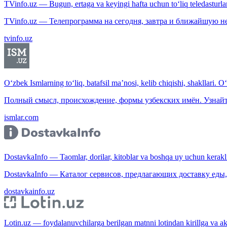
TVinfo.uz — Bugun, ertaga va keyingi hafta uchun to‘liq teledasturlar
TVinfo.uz — Телепрограмма на сегодня, завтра и ближайшую н
tvinfo.uz
O‘zbek Ismlarning to‘liq, batafsil ma’nosi, kelib chiqishi, shakllari. O
Полный смысл, происхождение, формы узбекских имён. Узнайт
ismlar.com
DostavkaInfo — Taomlar, dorilar, kitoblar va boshqa uy uchun kerakli b
DostavkaInfo — Каталог сервисов, предлагающих доставку еды, 
dostavkainfo.uz
Lotin.uz — foydalanuvchilarga berilgan matnni lotindan kirillga va aksi