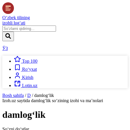
O‘zbek tilining
izohli lug‘ati
ЎЗ
Top 100
Ro‘yxat
Kirish
Lotin.uz
Bosh sahifa
/
D
/
damlog‘lik
Izoh.uz
saytida
damlog‘lik
so‘zining izohi va ma’nolari
damlog‘lik
So‘zni do‘stlar