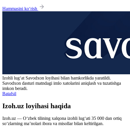
Hammasini ko‘rish
Izohli lugʻat
Savodxon
loyihasi bilan hamkorlikda yaratildi.
Savodxon dasturi matndagi imlo xatolarini aniqlash va tuzatishga
imkon beradi.
Batafsil
Izoh.uz loyihasi haqida
Izoh.uz — O‘zbek tilining xalqona izohli lug‘ati 35 000 dan ortiq
so‘zlarning ma’nolari ibora va misollar bilan keltirilgan.