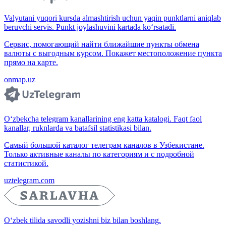
Valyutani yuqori kursda almashtirish uchun yaqin punktlarni aniqlab
beruvchi servis. Punkt joylashuvini kartada ko‘rsatadi.
Сервис, помогающий найти ближайшие пункты обмена
валюты с выгодным курсом. Покажет местоположение пункта
прямо на карте.
onmap.uz
O‘zbekcha telegram kanallarining eng katta katalogi. Faqt faol
kanallar, ruknlarda va batafsil statistikasi bilan.
Самый большой каталог телеграм каналов в Узбекистане.
Только активные каналы по категориям и с подробной
статистикой.
uztelegram.com
O‘zbek tilida savodli yozishni biz bilan boshlang.