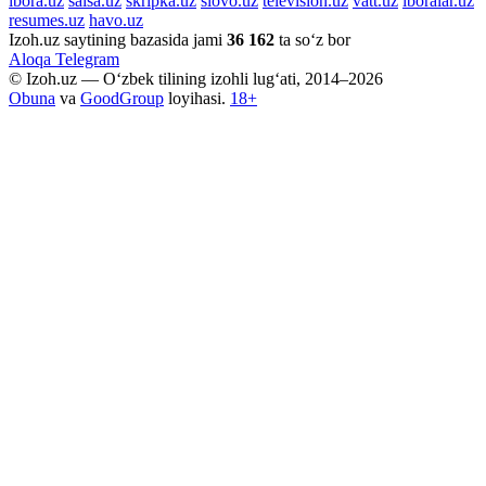
ibora.uz
salsa.uz
skripka.uz
slovo.uz
television.uz
vatt.uz
iboralar.uz
resumes.uz
havo.uz
Izoh.uz saytining bazasida jami
36 162
ta so‘z bor
Aloqa
Telegram
© Izoh.uz — O‘zbek tilining izohli lug‘ati, 2014–2026
Obuna
va
GoodGroup
loyihasi.
18+