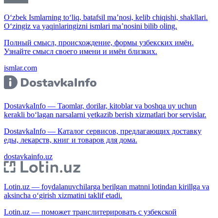
O‘zbek Ismlarning to‘liq, batafsil ma’nosi, kelib chiqishi, shakllari.
O‘zingiz va yaqinlaringizni ismlari ma’nosini bilib oling.
Полный смысл, происхождение, формы узбекских имён.
Узнайте смысл своего имени и имён близких.
ismlar.com
DostavkaInfo — Taomlar, dorilar, kitoblar va boshqa uy uchun
kerakli bo‘lagan narsalarni yetkazib berish xizmatlari bor servislar.
DostavkaInfo — Каталог сервисов, предлагающих доставку
еды, лекарств, книг и товаров для дома.
dostavkainfo.uz
Lotin.uz — foydalanuvchilarga berilgan matnni lotindan kirillga va
aksincha o‘girish xizmatini taklif etadi.
Lotin.uz — поможет транслитерировать с узбекской