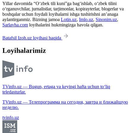
Yillar davomida “O‘zbek tili kuni”ga bag‘ishlab, o‘zbek tilini
o‘rganuvchilar, jurnalistlar, tarjimonlar, kopirayterlar, blogerlar va
boshqalar uchun foydali loyihalarni ishga tushirishni an’anaga
aylantirganmiz. Bizning jamoa
Lotin.uz
,
Imlo.uz
,
Sinonim.uz
,
Sarlavha.com
loyihalarini hukmingizga havola qilgan.
Batafsil Izoh.uz loyihasi haqida
Loyihalarimiz
TVinfo.uz — Bugun, ertaga va keyingi hafta uchun to‘liq
teledasturlar.
TVinfo.uz — Телепрограмма на сегодня, завтра и ближайшую
неделю.
tvinfo.uz