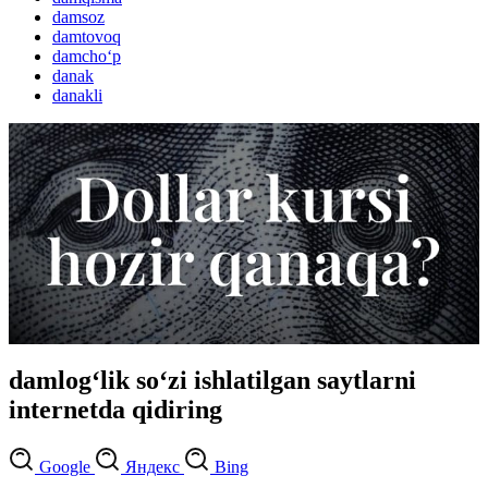
damsoz
damtovoq
damcho‘p
danak
danakli
damlog‘lik so‘zi ishlatilgan saytlarni
internetda qidiring
Google
Яндекс
Bing