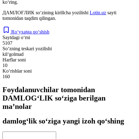
ko‘ring.
ДАМЛОҒЛИК
so‘zining kirillcha yozilishi
Lotin.uz
sayti
tomonidan taqdim qilingan.
Ro‘yxatga qo‘shish
Saytdagi o‘rni
5107
So‘zning teskari yozilishi
kil‘golmad
Harflar soni
10
Ko‘rishlar soni
160
Foydalanuvchilar tomonidan
DAMLOG‘LIK so‘ziga berilgan
ma’nolar
damlog‘lik so‘ziga yangi izoh qo‘shing