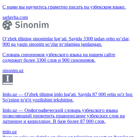
С нами вы научитесь грамотно писать на узбекском языке.
sarlavha.com
O‘zbek tilining sinonimlar lug‘ati. Saytda 3300 tadan ortiq so‘zlar,
900 ga yaqin sinonim so‘zlar to‘plamiga jamlangan.
Словарь синонимов узбекского языка на нашем сайте
содержит более 3300 слов и 900 синонимов.
sinonim.uz
Imlo.uz — O'zbek tilining imlo lug'ati. Saytda 87 000 ortiq so'z bor.
So'zning to'g'ri yozilishini tekshiring.
Imlo.uz — Орфографический словарь узбекского языка
позволяющий проверить правописание узбекских слов на
латинице и кириллице. В базе более 87 000 слов.
imlo.uz