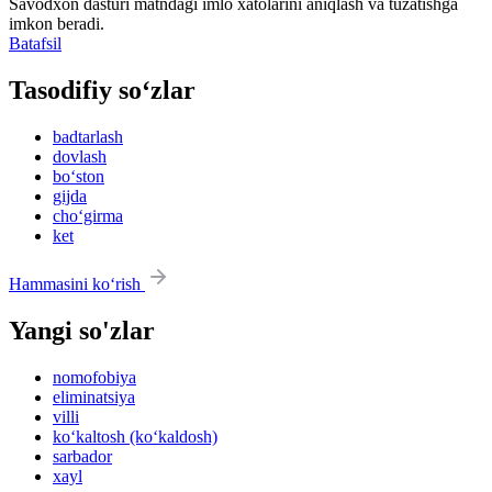
Savodxon dasturi matndagi imlo xatolarini aniqlash va tuzatishga
imkon beradi.
Batafsil
Tasodifiy so‘zlar
badtarlash
dovlash
bo‘ston
gijda
cho‘girma
ket
Hammasini ko‘rish
Yangi so'zlar
nomofobiya
eliminatsiya
villi
ko‘kaltosh (ko‘kaldosh)
sarbador
xayl