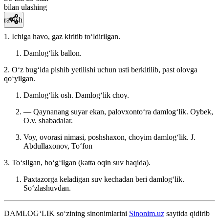
bilan ulashing
ravish
1. Ichiga havo, gaz kiritib toʻldirilgan.
Damlogʻlik ballon.
2. Oʻz bugʻida pishib yetilishi uchun usti berkitilib, past olovga
qoʻyilgan.
Damlogʻlik osh. Damlogʻlik choy.
— Qaynanang suyar ekan, palovxontoʻra damlogʻlik.
Oybek,
O.v. shabadalar.
Voy, ovorasi nimasi, poshshaxon, choyim damlogʻlik.
J.
Abdullaxonov, Toʻfon
3. Toʻsilgan, boʻgʻilgan (katta oqin suv haqida).
Paxtazorga keladigan suv kechadan beri damlogʻlik.
Soʻzlashuvdan.
DAMLOG‘LIK
so‘zining sinonimlarini
Sinonim.uz
saytida qidirib