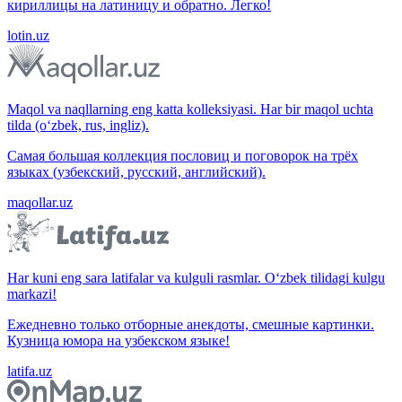
кириллицы на латиницу и обратно. Легко!
lotin.uz
Maqol va naqllarning eng katta kolleksiyasi. Har bir maqol uchta
tilda (o‘zbek, rus, ingliz).
Самая большая коллекция пословиц и поговорок на трёх
языках (узбекский, русский, английский).
maqollar.uz
Har kuni eng sara latifalar va kulguli rasmlar. O‘zbek tilidagi kulgu
markazi!
Ежедневно только отборные анекдоты, смешные картинки.
Кузница юмора на узбекском языке!
latifa.uz