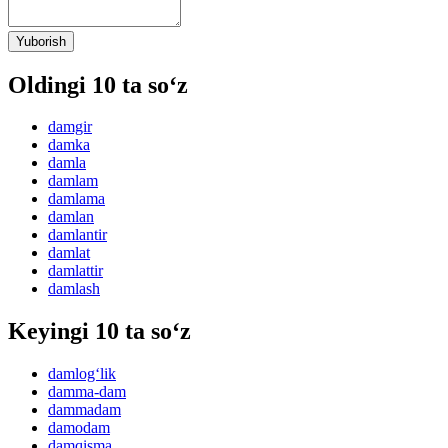
Yuborish
Oldingi 10 ta so‘z
damgir
damka
damla
damlam
damlama
damlan
damlantir
damlat
damlattir
damlash
Keyingi 10 ta so‘z
damlog‘lik
damma-dam
dammadam
damodam
damqisma