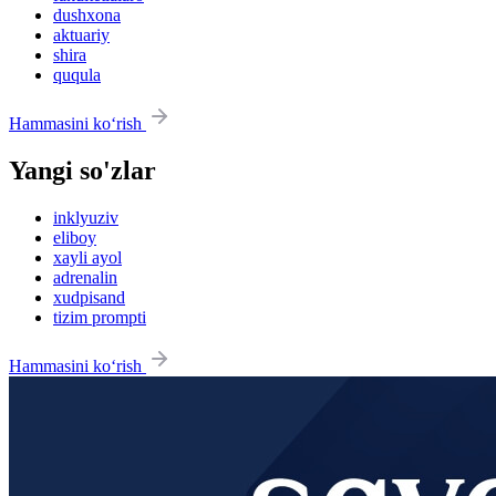
dushxona
aktuariy
shira
ququla
Hammasini ko‘rish
Yangi so'zlar
inklyuziv
eliboy
xayli ayol
adrenalin
xudpisand
tizim prompti
Hammasini ko‘rish