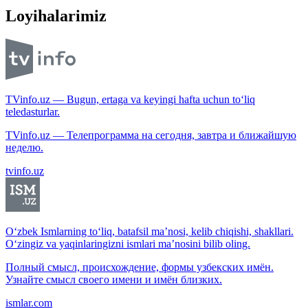
Loyihalarimiz
TVinfo.uz — Bugun, ertaga va keyingi hafta uchun to‘liq
teledasturlar.
TVinfo.uz — Телепрограмма на сегодня, завтра и ближайшую
неделю.
tvinfo.uz
O‘zbek Ismlarning to‘liq, batafsil ma’nosi, kelib chiqishi, shakllari.
O‘zingiz va yaqinlaringizni ismlari ma’nosini bilib oling.
Полный смысл, происхождение, формы узбекских имён.
Узнайте смысл своего имени и имён близких.
ismlar.com