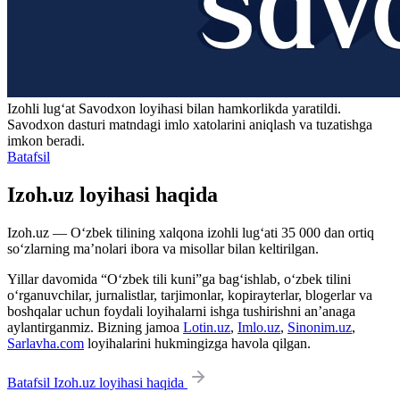
Izohli lugʻat
Savodxon
loyihasi bilan hamkorlikda yaratildi.
Savodxon dasturi matndagi imlo xatolarini aniqlash va tuzatishga
imkon beradi.
Batafsil
Izoh.uz loyihasi haqida
Izoh.uz — O‘zbek tilining xalqona izohli lug‘ati 35 000 dan ortiq
so‘zlarning ma’nolari ibora va misollar bilan keltirilgan.
Yillar davomida “O‘zbek tili kuni”ga bag‘ishlab, o‘zbek tilini
o‘rganuvchilar, jurnalistlar, tarjimonlar, kopirayterlar, blogerlar va
boshqalar uchun foydali loyihalarni ishga tushirishni an’anaga
aylantirganmiz. Bizning jamoa
Lotin.uz
,
Imlo.uz
,
Sinonim.uz
,
Sarlavha.com
loyihalarini hukmingizga havola qilgan.
Batafsil Izoh.uz loyihasi haqida