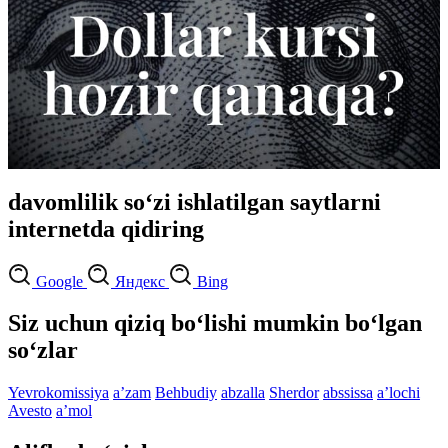
davomlilik so‘zi ishlatilgan saytlarni
internetda qidiring
Google
Яндекс
Bing
Siz uchun qiziq bo‘lishi mumkin bo‘lgan
so‘zlar
Yevrokomissiya
aʼzam
Behbudiy
abzalla
Sherdor
abssissa
aʼlochi
Avesto
aʼmol