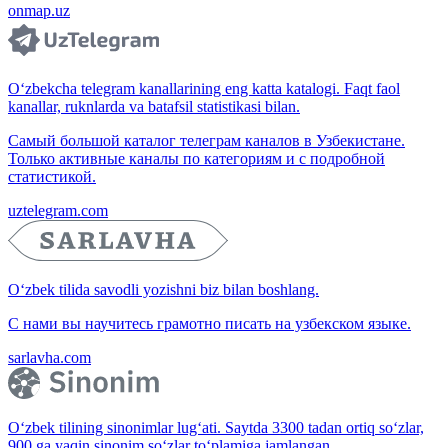
onmap.uz
O‘zbekcha telegram kanallarining eng katta katalogi. Faqt faol
kanallar, ruknlarda va batafsil statistikasi bilan.
Самый большой каталог телеграм каналов в Узбекистане.
Только активные каналы по категориям и с подробной
статистикой.
uztelegram.com
O‘zbek tilida savodli yozishni biz bilan boshlang.
С нами вы научитесь грамотно писать на узбекском языке.
sarlavha.com
O‘zbek tilining sinonimlar lug‘ati. Saytda 3300 tadan ortiq so‘zlar,
900 ga yaqin sinonim so‘zlar to‘plamiga jamlangan.