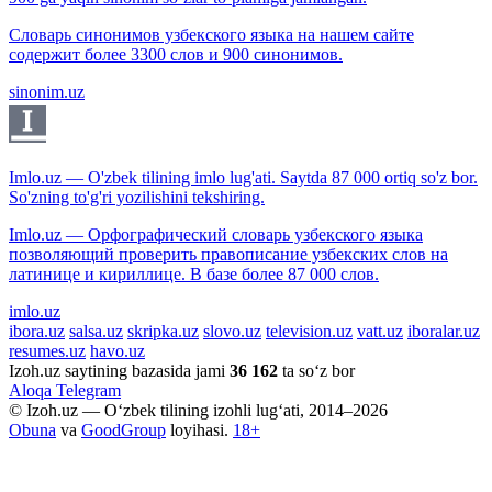
Словарь синонимов узбекского языка на нашем сайте
содержит более 3300 слов и 900 синонимов.
sinonim.uz
Imlo.uz — O'zbek tilining imlo lug'ati. Saytda 87 000 ortiq so'z bor.
So'zning to'g'ri yozilishini tekshiring.
Imlo.uz — Орфографический словарь узбекского языка
позволяющий проверить правописание узбекских слов на
латинице и кириллице. В базе более 87 000 слов.
imlo.uz
ibora.uz
salsa.uz
skripka.uz
slovo.uz
television.uz
vatt.uz
iboralar.uz
resumes.uz
havo.uz
Izoh.uz saytining bazasida jami
36 162
ta so‘z bor
Aloqa
Telegram
© Izoh.uz — O‘zbek tilining izohli lug‘ati, 2014–2026
Obuna
va
GoodGroup
loyihasi.
18+