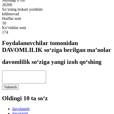
Saytdagi o‘rni
26200
So‘zning teskari yozilishi
kililmovad
Harflar soni
10
Ko‘rishlar soni
174
Foydalanuvchilar tomonidan
DAVOMLILIK so‘ziga berilgan ma’nolar
davomlilik so‘ziga yangi izoh qo‘shing
Yuborish
Oldingi 10 ta so‘z
davolanish
davolantir