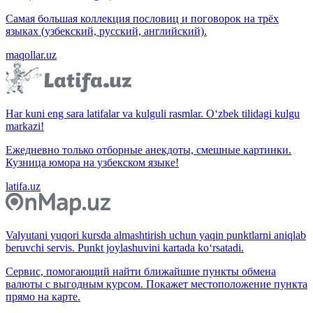
Самая большая коллекция пословиц и поговорок на трёх
языках (узбекский, русский, английский).
maqollar.uz
Har kuni eng sara latifalar va kulguli rasmlar. O‘zbek tilidagi kulgu
markazi!
Ежедневно только отборные анекдоты, смешные картинки.
Кузница юмора на узбекском языке!
latifa.uz
Valyutani yuqori kursda almashtirish uchun yaqin punktlarni aniqlab
beruvchi servis. Punkt joylashuvini kartada ko‘rsatadi.
Сервис, помогающий найти ближайшие пункты обмена
валюты с выгодным курсом. Покажет местоположение пункта
прямо на карте.