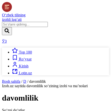
O‘zbek tilining
izohli lug‘ati
ЎЗ
Top 100
Ro‘yxat
Kirish
Lotin.uz
Bosh sahifa
/
D
/
davomlilik
Izoh.uz
saytida
davomlilik
so‘zining izohi va ma’nolari
davomlilik
So‘zni do‘stlar