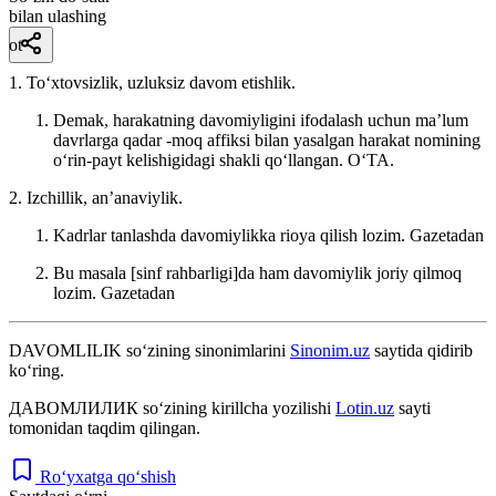
bilan ulashing
ot
1. Toʻxtovsizlik, uzluksiz davom etishlik.
Demak, harakatning davomiyligini ifodalash uchun maʼlum
davrlarga qadar -moq affiksi bilan yasalgan harakat nomining
oʻrin-payt kelishigidagi shakli qoʻllangan.
OʻTA.
2. Izchillik, anʼanaviylik.
Kadrlar tanlashda davomiylikka rioya qilish lozim.
Gazetadan
Bu masala [sinf rahbarligi]da ham davomiylik joriy qilmoq
lozim.
Gazetadan
DAVOMLILIK
so‘zining sinonimlarini
Sinonim.uz
saytida qidirib
ko‘ring.
ДАВОМЛИЛИК
so‘zining kirillcha yozilishi
Lotin.uz
sayti
tomonidan taqdim qilingan.
Ro‘yxatga qo‘shish