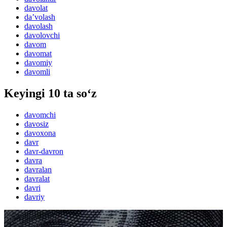
davolat
daʼvolash
davolash
davolovchi
davom
davomat
davomiy
davomli
Keyingi 10 ta so‘z
davomchi
davosiz
davoxona
davr
davr-davron
davra
davralan
davralat
davri
davriy