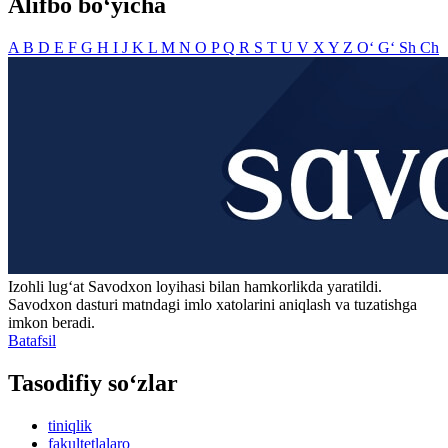
Alifbo bo‘yicha
A
B
D
E
F
G
H
I
J
K
L
M
N
O
P
Q
R
S
T
U
V
X
Y
Z
O‘
G‘
Sh
Ch
Izohli lugʻat
Savodxon
loyihasi bilan hamkorlikda yaratildi.
Savodxon dasturi matndagi imlo xatolarini aniqlash va tuzatishga
imkon beradi.
Batafsil
Tasodifiy so‘zlar
tiniqlik
fakultetlalaro