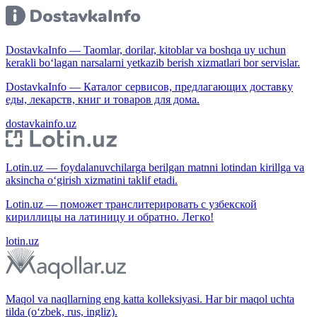
DostavkaInfo — Taomlar, dorilar, kitoblar va boshqa uy uchun
kerakli bo‘lagan narsalarni yetkazib berish xizmatlari bor servislar.
DostavkaInfo — Каталог сервисов, предлагающих доставку
еды, лекарств, книг и товаров для дома.
dostavkainfo.uz
Lotin.uz — foydalanuvchilarga berilgan matnni lotindan kirillga va
aksincha o‘girish xizmatini taklif etadi.
Lotin.uz — поможет транслитерировать с узбекской
кириллицы на латиницу и обратно. Легко!
lotin.uz
Maqol va naqllarning eng katta kolleksiyasi. Har bir maqol uchta
tilda (o‘zbek, rus, ingliz).