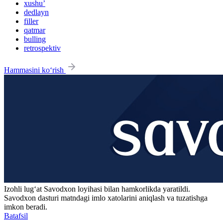
xushu’
dedlayn
filler
qatmar
bulling
retrospektiv
Hammasini ko‘rish
Izohli lugʻat
Savodxon
loyihasi bilan hamkorlikda yaratildi.
Savodxon dasturi matndagi imlo xatolarini aniqlash va tuzatishga
imkon beradi.
Batafsil