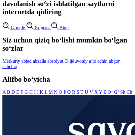
davolanish so‘zi ishlatilgan saytlarni
internetda qidiring
Google
Яндекс
Bing
Siz uchun qiziq bo‘lishi mumkin bo‘lgan
so‘zlar
Merkuriy
abjad
abzalla
absolyut
G‘ijduvoniy
aʼlo
achin
abgor
achchiq
Alifbo bo‘yicha
A
B
D
E
F
G
H
I
J
K
L
M
N
O
P
Q
R
S
T
U
V
X
Y
Z
O‘
G‘
Sh
Ch