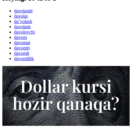
davolantir
davolat
daʼvolash
davolash
davolovchi
davom
davomat
davomiy
davomli
davomlilik