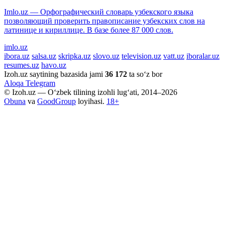
Imlo.uz — Орфографический словарь узбекского языка
позволяющий проверить правописание узбекских слов на
латинице и кириллице. В базе более 87 000 слов.
imlo.uz
ibora.uz
salsa.uz
skripka.uz
slovo.uz
television.uz
vatt.uz
iboralar.uz
resumes.uz
havo.uz
Izoh.uz saytining bazasida jami
36 172
ta so‘z bor
Aloqa
Telegram
© Izoh.uz — O‘zbek tilining izohli lug‘ati, 2014–2026
Obuna
va
GoodGroup
loyihasi.
18+