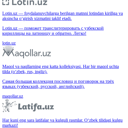
Lotin.uz — foydalanuvchilarga berilgan matnni lotindan kirillga va
aksincha o‘girish xizmatini taklif etadi.
Lotin.uz — поможет транслитерировать с узбекской
кириллицы на латиницу и обратно. Легко!
lotin.uz
Maqol va naqllarning eng katta kolleksiyasi. Har bir maqol uchta
tilda (o‘zbek, rus, ingliz).
Самая большая коллекция пословиц и поговорок на трёх
языках (узбекский, русский, английский).
maqollar.uz
Har kuni eng sara latifalar va kulguli rasmlar. O‘zbek tilidagi kulgu
markazi!