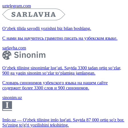
uztelegram.com
O‘zbek tilida savodli yozishni biz bilan boshlang.
С нами вы научитесь грамотно писать на узбекском языке.
sarlavha.com
O‘zbek tilining sinonimlar lug‘ati. Saytda 3300 tadan ortiq so‘zlar,
900 ga yaqin sinonim so‘zlar to‘plamiga jamlangan.
Словарь синонимов узбекского языка на нашем сайте
содержит более 3300 слов и 900 синонимов.
sinonim.uz
Imlo.uz — O'zbek tilining imlo lug'ati. Saytda 87 000 ortiq so'z bor.
So'zning to'g'ri yozilishini tekshiring.