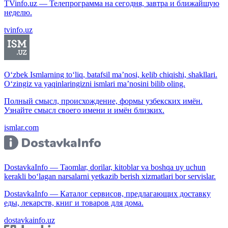
TVinfo.uz — Телепрограмма на сегодня, завтра и ближайшую
неделю.
tvinfo.uz
O‘zbek Ismlarning to‘liq, batafsil ma’nosi, kelib chiqishi, shakllari.
O‘zingiz va yaqinlaringizni ismlari ma’nosini bilib oling.
Полный смысл, происхождение, формы узбекских имён.
Узнайте смысл своего имени и имён близких.
ismlar.com
DostavkaInfo — Taomlar, dorilar, kitoblar va boshqa uy uchun
kerakli bo‘lagan narsalarni yetkazib berish xizmatlari bor servislar.
DostavkaInfo — Каталог сервисов, предлагающих доставку
еды, лекарств, книг и товаров для дома.
dostavkainfo.uz