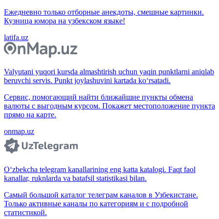
Ежедневно только отборные анекдоты, смешные картинки.
Кузница юмора на узбекском языке!
latifa.uz
Valyutani yuqori kursda almashtirish uchun yaqin punktlarni aniqlab
beruvchi servis. Punkt joylashuvini kartada ko‘rsatadi.
Сервис, помогающий найти ближайшие пункты обмена
валюты с выгодным курсом. Покажет местоположение пункта
прямо на карте.
onmap.uz
O‘zbekcha telegram kanallarining eng katta katalogi. Faqt faol
kanallar, ruknlarda va batafsil statistikasi bilan.
Самый большой каталог телеграм каналов в Узбекистане.
Только активные каналы по категориям и с подробной
статистикой.