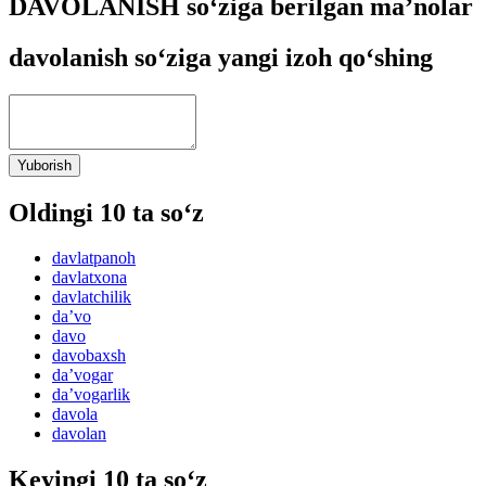
DAVOLANISH so‘ziga berilgan ma’nolar
davolanish so‘ziga yangi izoh qo‘shing
Yuborish
Oldingi 10 ta so‘z
davlatpanoh
davlatxona
davlatchilik
daʼvo
davo
davobaxsh
daʼvogar
daʼvogarlik
davola
davolan
Keyingi 10 ta so‘z