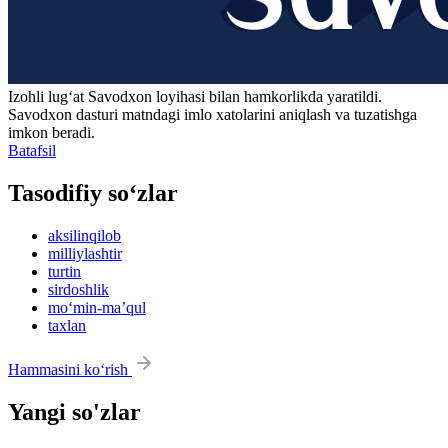
Izohli lugʻat
Savodxon
loyihasi bilan hamkorlikda yaratildi.
Savodxon dasturi matndagi imlo xatolarini aniqlash va tuzatishga
imkon beradi.
Batafsil
Tasodifiy so‘zlar
aksilinqilob
milliylashtir
turtin
sirdoshlik
mo‘min-maʼqul
taxlan
Hammasini ko‘rish
Yangi so'zlar