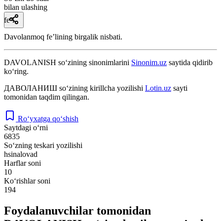
bilan ulashing
fe’l
Davolanmoq feʼlining birgalik nisbati.
DAVOLANISH
so‘zining sinonimlarini
Sinonim.uz
saytida qidirib
ko‘ring.
ДАВОЛАНИШ
so‘zining kirillcha yozilishi
Lotin.uz
sayti
tomonidan taqdim qilingan.
Ro‘yxatga qo‘shish
Saytdagi o‘rni
6835
So‘zning teskari yozilishi
hsinalovad
Harflar soni
10
Ko‘rishlar soni
194
Foydalanuvchilar tomonidan