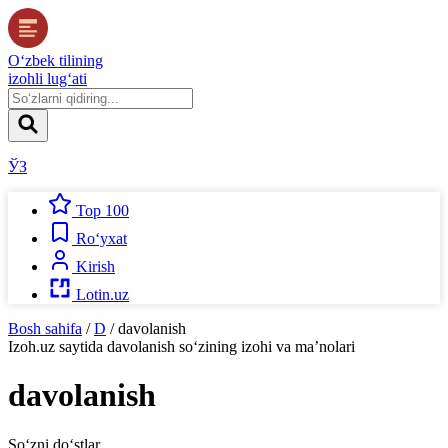
O‘zbek tilining
izohli lug‘ati
ЎЗ
Top 100
Ro‘yxat
Kirish
Lotin.uz
Bosh sahifa
/
D
/
davolanish
Izoh.uz
saytida
davolanish
so‘zining izohi va ma’nolari
davolanish
So‘zni do‘stlar