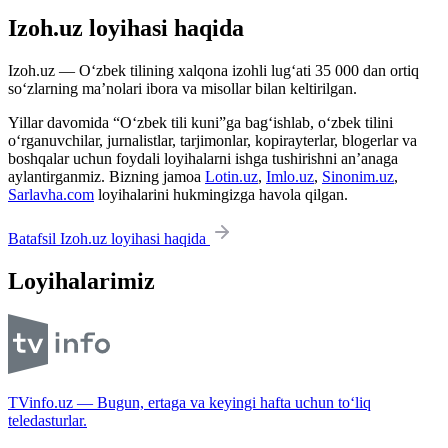
Izoh.uz loyihasi haqida
Izoh.uz — O‘zbek tilining xalqona izohli lug‘ati 35 000 dan ortiq
so‘zlarning ma’nolari ibora va misollar bilan keltirilgan.
Yillar davomida “O‘zbek tili kuni”ga bag‘ishlab, o‘zbek tilini
o‘rganuvchilar, jurnalistlar, tarjimonlar, kopirayterlar, blogerlar va
boshqalar uchun foydali loyihalarni ishga tushirishni an’anaga
aylantirganmiz. Bizning jamoa
Lotin.uz
,
Imlo.uz
,
Sinonim.uz
,
Sarlavha.com
loyihalarini hukmingizga havola qilgan.
Batafsil Izoh.uz loyihasi haqida
Loyihalarimiz
TVinfo.uz — Bugun, ertaga va keyingi hafta uchun to‘liq
teledasturlar.