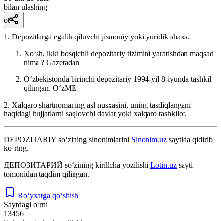
bilan ulashing
ot
1. Depozitlarga egalik qiluvchi jismoniy yoki yuridik shaxs.
Xoʻsh, ikki bosqichli depozitariy tizimini yaratishdan maqsad
nima
? Gazetadan
Oʻzbekistonda birinchi depozitariy 1994-yil 8-iyunda tashkil
qilingan.
OʻzME
2. Xalqaro shartnomaning asl nusxasini, uning tasdiqlangani
haqidagi hujjatlarni saqlovchi davlat yoki xalqaro tashkilot.
DEPOZITARIY
so‘zining sinonimlarini
Sinonim.uz
saytida qidirib
ko‘ring.
ДЕПОЗИТАРИЙ
so‘zining kirillcha yozilishi
Lotin.uz
sayti
tomonidan taqdim qilingan.
Ro‘yxatga qo‘shish
Saytdagi o‘rni
13456