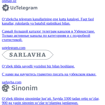
onmap.uz
O‘zbekcha telegram kanallarining eng katta katalogi. Faqt faol
kanallar, ruknlarda va batafsil statistikasi bilan.
Самый большой каталог телеграм каналов в Узбекистане.
Только активные каналы по категориям и с подробной
статистикой.
uztelegram.com
O‘zbek tilida savodli yozishni biz bilan boshlang.
С нами вы научитесь грамотно писать на узбекском языке.
sarlavha.com
O‘zbek tilining sinonimlar lug‘ati. Saytda 3300 tadan ortiq so‘zlar,
900 ga yaqin sinonim so‘zlar to‘plamiga jamlangan.