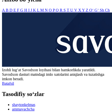
A
B
D
E
F
G
H
I
J
K
L
M
N
O
P
Q
R
S
T
U
V
X
Y
Z
O‘
G‘
Sh
Ch
Izohli lugʻat
Savodxon
loyihasi bilan hamkorlikda yaratildi.
Savodxon dasturi matndagi imlo xatolarini aniqlash va tuzatishga
imkon beradi.
Batafsil
Tasodifiy so‘zlar
shaytonkelmas
ammavachcha