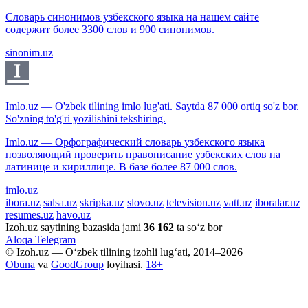
Словарь синонимов узбекского языка на нашем сайте
содержит более 3300 слов и 900 синонимов.
sinonim.uz
Imlo.uz — O'zbek tilining imlo lug'ati. Saytda 87 000 ortiq so'z bor.
So'zning to'g'ri yozilishini tekshiring.
Imlo.uz — Орфографический словарь узбекского языка
позволяющий проверить правописание узбекских слов на
латинице и кириллице. В базе более 87 000 слов.
imlo.uz
ibora.uz
salsa.uz
skripka.uz
slovo.uz
television.uz
vatt.uz
iboralar.uz
resumes.uz
havo.uz
Izoh.uz saytining bazasida jami
36 162
ta so‘z bor
Aloqa
Telegram
© Izoh.uz — O‘zbek tilining izohli lug‘ati, 2014–2026
Obuna
va
GoodGroup
loyihasi.
18+