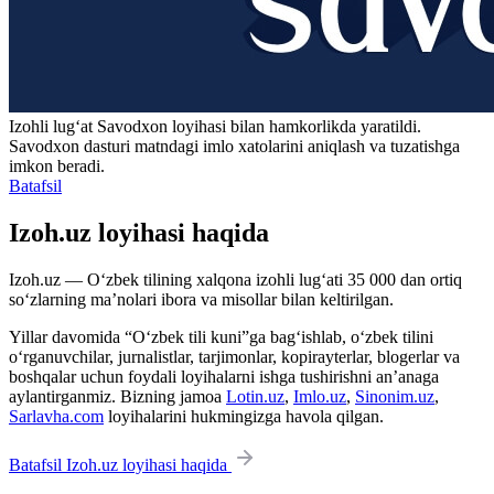
Izohli lugʻat
Savodxon
loyihasi bilan hamkorlikda yaratildi.
Savodxon dasturi matndagi imlo xatolarini aniqlash va tuzatishga
imkon beradi.
Batafsil
Izoh.uz loyihasi haqida
Izoh.uz — O‘zbek tilining xalqona izohli lug‘ati 35 000 dan ortiq
so‘zlarning ma’nolari ibora va misollar bilan keltirilgan.
Yillar davomida “O‘zbek tili kuni”ga bag‘ishlab, o‘zbek tilini
o‘rganuvchilar, jurnalistlar, tarjimonlar, kopirayterlar, blogerlar va
boshqalar uchun foydali loyihalarni ishga tushirishni an’anaga
aylantirganmiz. Bizning jamoa
Lotin.uz
,
Imlo.uz
,
Sinonim.uz
,
Sarlavha.com
loyihalarini hukmingizga havola qilgan.
Batafsil Izoh.uz loyihasi haqida