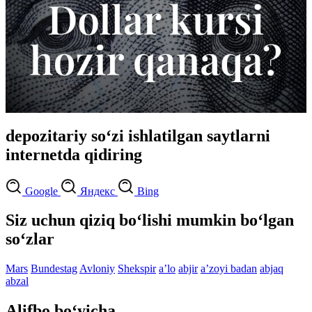
depozitariy so‘zi ishlatilgan saytlarni
internetda qidiring
Google
Яндекс
Bing
Siz uchun qiziq bo‘lishi mumkin bo‘lgan
so‘zlar
Mars
Bundestag
Avloniy
Shekspir
aʼlo
abjir
aʼzoyi badan
abjaq
abzal
Alifbo bo‘yicha