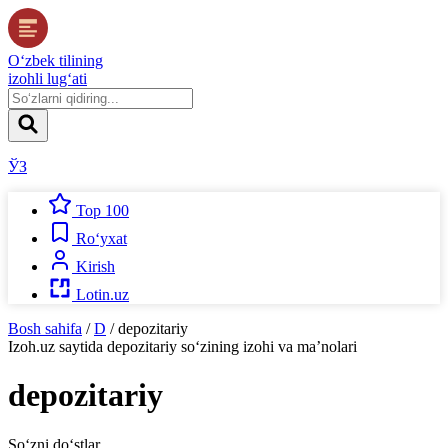
O‘zbek tilining
izohli lug‘ati
ЎЗ
Top 100
Ro‘yxat
Kirish
Lotin.uz
Bosh sahifa
/
D
/
depozitariy
Izoh.uz
saytida
depozitariy
so‘zining izohi va ma’nolari
depozitariy
So‘zni do‘stlar