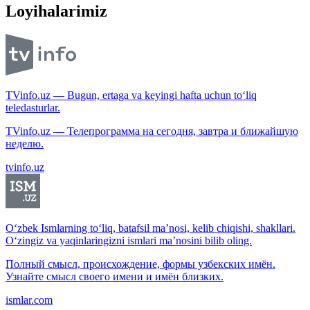
Loyihalarimiz
TVinfo.uz — Bugun, ertaga va keyingi hafta uchun to‘liq
teledasturlar.
TVinfo.uz — Телепрограмма на сегодня, завтра и ближайшую
неделю.
tvinfo.uz
O‘zbek Ismlarning to‘liq, batafsil ma’nosi, kelib chiqishi, shakllari.
O‘zingiz va yaqinlaringizni ismlari ma’nosini bilib oling.
Полный смысл, происхождение, формы узбекских имён.
Узнайте смысл своего имени и имён близких.
ismlar.com