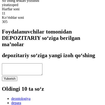
So‘zning teskari yozilishi
yiratizoped
Harflar soni
11
Ko‘rishlar soni
305
Foydalanuvchilar tomonidan
DEPOZITARIY so‘ziga berilgan
ma’nolar
depozitariy so‘ziga yangi izoh qo‘shing
Yuborish
Oldingi 10 ta so‘z
deontologiya
depara