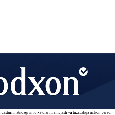
 dasturi matndagi imlo xatolarini aniqlash va tuzatishga imkon beradi.