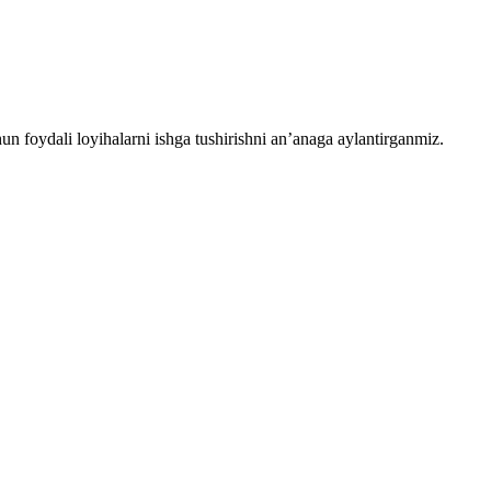
chun foydali loyihalarni ishga tushirishni an’anaga aylantirganmiz.