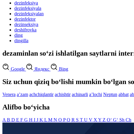
dezinfeksiya
dezinfeksiyala
dezinfeksiyalan
dezinfektor
dezinseksiya
deshifrovka
ding
dingilla
dezaminlan so‘zi ishlatilgan saytlarni inte
Google
Яндекс
Bing
Siz uchun qiziq bo‘lishi mumkin bo‘lgan so
Venera
aʼzam
achchiqlantir
achishtir
achinarli
aʼlochi
Neptun
abbat
a
Alifbo bo‘yicha
A
B
D
E
F
G
H
I
J
K
L
M
N
O
P
Q
R
S
T
U
V
X
Y
Z
O‘
G‘
Sh
Ch