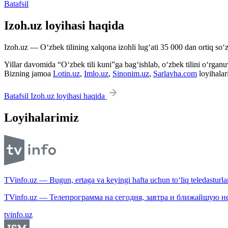
Batafsil
Izoh.uz loyihasi haqida
Izoh.uz — O‘zbek tilining xalqona izohli lug‘ati 35 000 dan ortiq so‘zl
Yillar davomida “O‘zbek tili kuni”ga bag‘ishlab, o‘zbek tilini o‘rganuvc
Bizning jamoa
Lotin.uz
,
Imlo.uz
,
Sinonim.uz
,
Sarlavha.com
loyihalar
Batafsil Izoh.uz loyihasi haqida
Loyihalarimiz
TVinfo.uz — Bugun, ertaga va keyingi hafta uchun to‘liq teledasturlar
TVinfo.uz — Телепрограмма на сегодня, завтра и ближайшую н
tvinfo.uz