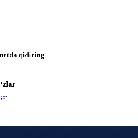
rnetda qidiring
‘zlar
bgor