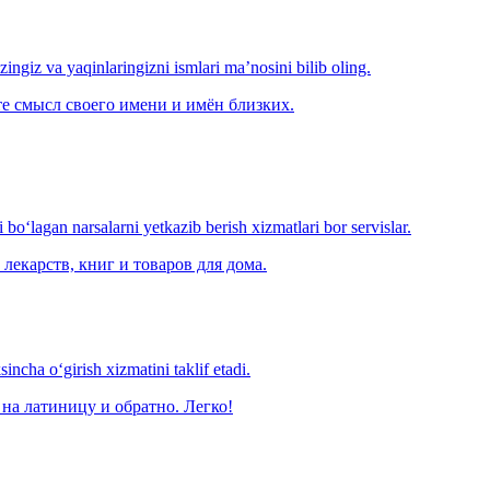
‘zingiz va yaqinlaringizni ismlari ma’nosini bilib oling.
е смысл своего имени и имён близких.
o‘lagan narsalarni yetkazib berish xizmatlari bor servislar.
лекарств, книг и товаров для дома.
ncha o‘girish xizmatini taklif etadi.
на латиницу и обратно. Легко!