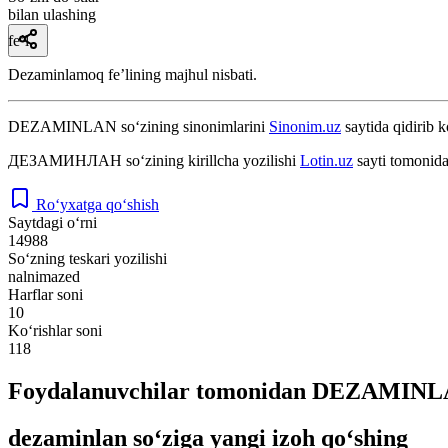
bilan ulashing
fe’l
Dezaminlamoq feʼlining majhul nisbati.
DEZAMINLAN
so‘zining sinonimlarini
Sinonim.uz
saytida qidirib k
ДЕЗАМИНЛАН
so‘zining kirillcha yozilishi
Lotin.uz
sayti tomonida
Ro‘yxatga qo‘shish
Saytdagi o‘rni
14988
So‘zning teskari yozilishi
nalnimazed
Harflar soni
10
Ko‘rishlar soni
118
Foydalanuvchilar tomonidan DEZAMINLAN
dezaminlan so‘ziga yangi izoh qo‘shing