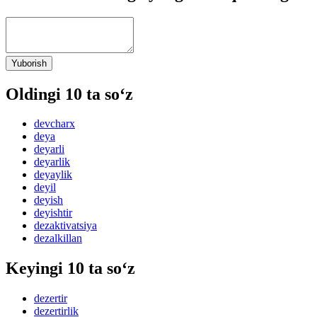
Yuborish
Oldingi 10 ta so‘z
devcharx
deya
deyarli
deyarlik
deyaylik
deyil
deyish
deyishtir
dezaktivatsiya
dezalkillan
Keyingi 10 ta so‘z
dezertir
dezertirlik