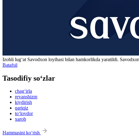
Izohli lugʻat
Savodxon
loyihasi bilan hamkorlikda yaratildi. Savodxon
Batafsil
Tasodifiy so‘zlar
chag‘irla
revanshizm
kiydirish
qariqiz
to‘lovdor
xarob
Hammasini ko‘rish