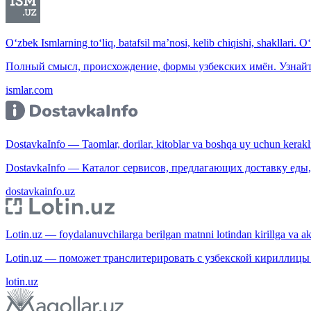
O‘zbek Ismlarning to‘liq, batafsil ma’nosi, kelib chiqishi, shakllari. O
Полный смысл, происхождение, формы узбекских имён. Узнайт
ismlar.com
DostavkaInfo — Taomlar, dorilar, kitoblar va boshqa uy uchun kerakli b
DostavkaInfo — Каталог сервисов, предлагающих доставку еды, 
dostavkainfo.uz
Lotin.uz — foydalanuvchilarga berilgan matnni lotindan kirillga va aksi
Lotin.uz — поможет транслитерировать с узбекской кириллицы 
lotin.uz