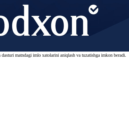
 dasturi matndagi imlo xatolarini aniqlash va tuzatishga imkon beradi.