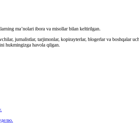
arning ma’nolari ibora va misollar bilan keltirilgan.
hilar, jurnalistlar, tarjimonlar, kopirayterlar, blogerlar va boshqalar u
ini hukmingizga havola qilgan.
.
еделю.