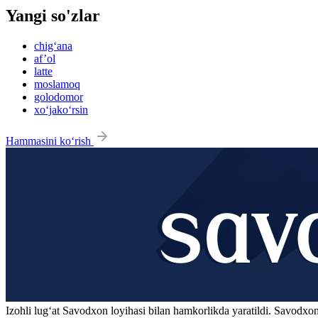
Yangi so'zlar
chig‘ana
af’ol
latte
moslamoq
golodomor
xo‘jako‘rsin
Hammasini ko‘rish
Izohli lugʻat
Savodxon
loyihasi bilan hamkorlikda yaratildi. Savodxon