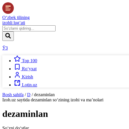
O‘zbek tilining
izohli lug‘ati
ЎЗ
Top 100
Ro‘yxat
Kirish
Lotin.uz
Bosh sahifa
/
D
/
dezaminlan
Izoh.uz
saytida
dezaminlan
so‘zining izohi va ma’nolari
dezaminlan
So‘zni do‘stlar