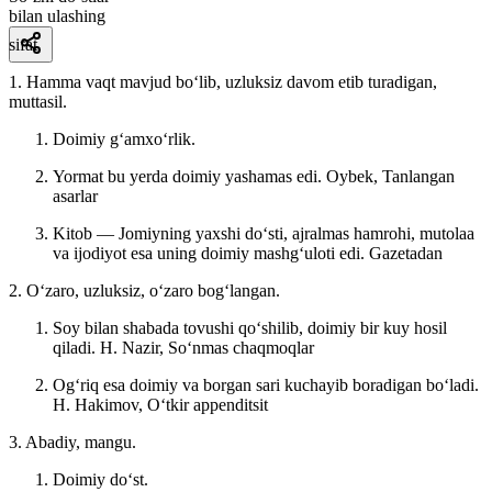
bilan ulashing
sifat
1. Hamma vaqt mavjud boʻlib, uzluksiz davom etib turadigan,
muttasil.
Doimiy gʻamxoʻrlik.
Yormat bu yerda doimiy yashamas edi.
Oybek, Tanlangan
asarlar
Kitob — Jomiyning yaxshi doʻsti, ajralmas hamrohi, mutolaa
va ijodiyot esa uning doimiy mashgʻuloti edi.
Gazetadan
2. Oʻzaro, uzluksiz, oʻzaro bogʻlangan.
Soy bilan shabada tovushi qoʻshilib, doimiy bir kuy hosil
qiladi.
H. Nazir, Soʻnmas chaqmoqlar
Ogʻriq esa doimiy va borgan sari kuchayib boradigan boʻladi.
H. Hakimov, Oʻtkir appenditsit
3. Abadiy, mangu.
Doimiy doʻst.