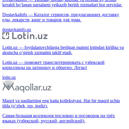
kerakli bo‘lagan narsalarni yetkazib berish xizmatlari bor servislar.
DostavkaInfo — Каталог сервисов, предлагающих доставку
еды, лекарств, книг и товаров для дома.
dostavkainfo.uz
Lotin.uz — foydalanuvchilarga berilgan matnni lotindan kirillga va
aksincha o‘girish xizmatini taklif etadi.
Lotin.uz — поможет транслитерировать с узбекской
кириллицы на латиницу и обратно. Легко!
lotin.uz
Maqol va naqllarning eng katta kolleksiyasi. Har bir maqol uchta
tilda (o‘zbek, rus, ingliz).
Самая большая коллекция пословиц и поговорок на трёх
языках (узбекский, русский, английский).