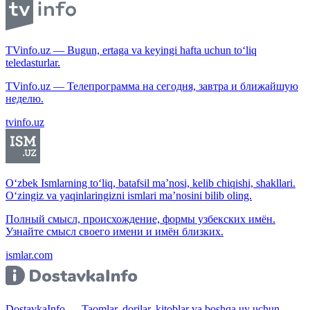
TVinfo.uz — Bugun, ertaga va keyingi hafta uchun to‘liq
teledasturlar.
TVinfo.uz — Телепрограмма на сегодня, завтра и ближайшую
неделю.
tvinfo.uz
O‘zbek Ismlarning to‘liq, batafsil ma’nosi, kelib chiqishi, shakllari.
O‘zingiz va yaqinlaringizni ismlari ma’nosini bilib oling.
Полный смысл, происхождение, формы узбекских имён.
Узнайте смысл своего имени и имён близких.
ismlar.com
DostavkaInfo — Taomlar, dorilar, kitoblar va boshqa uy uchun