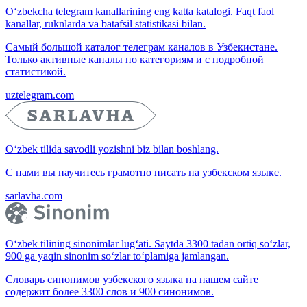
O‘zbekcha telegram kanallarining eng katta katalogi. Faqt faol
kanallar, ruknlarda va batafsil statistikasi bilan.
Самый большой каталог телеграм каналов в Узбекистане.
Только активные каналы по категориям и с подробной
статистикой.
uztelegram.com
O‘zbek tilida savodli yozishni biz bilan boshlang.
С нами вы научитесь грамотно писать на узбекском языке.
sarlavha.com
O‘zbek tilining sinonimlar lug‘ati. Saytda 3300 tadan ortiq so‘zlar,
900 ga yaqin sinonim so‘zlar to‘plamiga jamlangan.
Словарь синонимов узбекского языка на нашем сайте
содержит более 3300 слов и 900 синонимов.