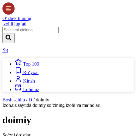
O‘zbek tilining
izohli lug‘ati
ЎЗ
Top 100
Ro‘yxat
Kirish
Lotin.uz
Bosh sahifa
/
D
/
doimiy
Izoh.uz
saytida
doimiy
so‘zining izohi va ma’nolari
doimiy
So‘zni do‘stlar