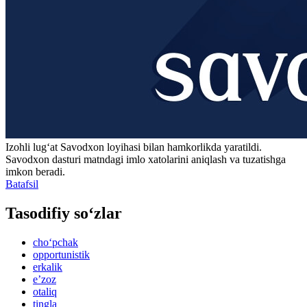
Izohli lugʻat
Savodxon
loyihasi bilan hamkorlikda yaratildi.
Savodxon dasturi matndagi imlo xatolarini aniqlash va tuzatishga
imkon beradi.
Batafsil
Tasodifiy so‘zlar
cho‘pchak
opportunistik
erkalik
eʼzoz
otaliq
tingla