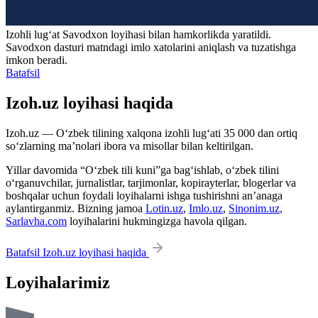
Izohli lugʻat
Savodxon
loyihasi bilan hamkorlikda yaratildi.
Savodxon dasturi matndagi imlo xatolarini aniqlash va tuzatishga
imkon beradi.
Batafsil
Izoh.uz loyihasi haqida
Izoh.uz — O‘zbek tilining xalqona izohli lug‘ati 35 000 dan ortiq
so‘zlarning ma’nolari ibora va misollar bilan keltirilgan.
Yillar davomida “O‘zbek tili kuni”ga bag‘ishlab, o‘zbek tilini
o‘rganuvchilar, jurnalistlar, tarjimonlar, kopirayterlar, blogerlar va
boshqalar uchun foydali loyihalarni ishga tushirishni an’anaga
aylantirganmiz. Bizning jamoa
Lotin.uz
,
Imlo.uz
,
Sinonim.uz
,
Sarlavha.com
loyihalarini hukmingizga havola qilgan.
Batafsil Izoh.uz loyihasi haqida
Loyihalarimiz