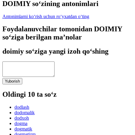
DOIMIY so‘zining antonimlari
Antonimlarni ko‘rish uchun ro‘yxatdan o‘ting
Foydalanuvchilar tomonidan DOIMIY
so‘ziga berilgan ma’nolar
doimiy so‘ziga yangi izoh qo‘shing
Yuborish
Oldingi 10 ta so‘z
dodlash
dodomalik
dodxoh
dogma
dogmatik
dogmatizm