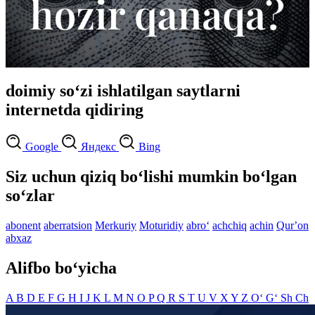
doimiy so‘zi ishlatilgan saytlarni
internetda qidiring
Google
Яндекс
Bing
Siz uchun qiziq bo‘lishi mumkin bo‘lgan
so‘zlar
abonent
aberratsion
Merkuriy
Moturidiy
abro‘
achchiq
achin
Qurʼon
abxaz
Alifbo bo‘yicha
A
B
D
E
F
G
H
I
J
K
L
M
N
O
P
Q
R
S
T
U
V
X
Y
Z
O‘
G‘
Sh
Ch