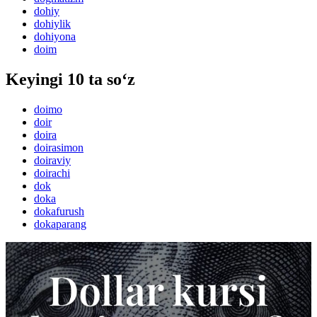
dohiy
dohiylik
dohiyona
doim
Keyingi 10 ta so‘z
doimo
doir
doira
doirasimon
doiraviy
doirachi
dok
doka
dokafurush
dokaparang