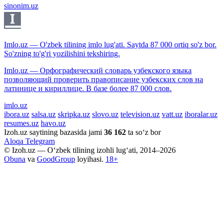
sinonim.uz
Imlo.uz — O'zbek tilining imlo lug'ati. Saytda 87 000 ortiq so'z bor.
So'zning to'g'ri yozilishini tekshiring.
Imlo.uz — Орфографический словарь узбекского языка
позволяющий проверить правописание узбекских слов на
латинице и кириллице. В базе более 87 000 слов.
imlo.uz
ibora.uz
salsa.uz
skripka.uz
slovo.uz
television.uz
vatt.uz
iboralar.uz
resumes.uz
havo.uz
Izoh.uz saytining bazasida jami
36 162
ta so‘z bor
Aloqa
Telegram
© Izoh.uz — O‘zbek tilining izohli lug‘ati, 2014–2026
Obuna
va
GoodGroup
loyihasi.
18+