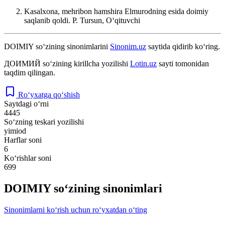
Kasalxona, mehribon hamshira Elmurodning esida doimiy
saqlanib qoldi.
P. Tursun, Oʻqituvchi
DOIMIY
so‘zining sinonimlarini
Sinonim.uz
saytida qidirib ko‘ring.
ДОИМИЙ
so‘zining kirillcha yozilishi
Lotin.uz
sayti tomonidan
taqdim qilingan.
Ro‘yxatga qo‘shish
Saytdagi o‘rni
4445
So‘zning teskari yozilishi
yimiod
Harflar soni
6
Ko‘rishlar soni
699
DOIMIY so‘zining sinonimlari
Sinonimlarni ko‘rish uchun ro‘yxatdan o‘ting