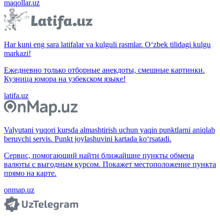
maqollar.uz
Har kuni eng sara latifalar va kulguli rasmlar. O‘zbek tilidagi kulgu
markazi!
Ежедневно только отборные анекдоты, смешные картинки.
Кузница юмора на узбекском языке!
latifa.uz
Valyutani yuqori kursda almashtirish uchun yaqin punktlarni aniqlab
beruvchi servis. Punkt joylashuvini kartada ko‘rsatadi.
Сервис, помогающий найти ближайшие пункты обмена
валюты с выгодным курсом. Покажет местоположение пункта
прямо на карте.
onmap.uz