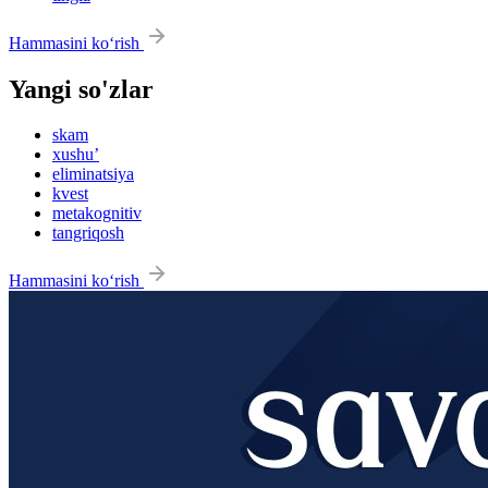
Hammasini ko‘rish
Yangi so'zlar
skam
xushu’
eliminatsiya
kvest
metakognitiv
tangriqosh
Hammasini ko‘rish