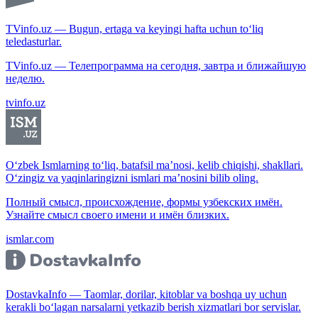
TVinfo.uz — Bugun, ertaga va keyingi hafta uchun to‘liq
teledasturlar.
TVinfo.uz — Телепрограмма на сегодня, завтра и ближайшую
неделю.
tvinfo.uz
O‘zbek Ismlarning to‘liq, batafsil ma’nosi, kelib chiqishi, shakllari.
O‘zingiz va yaqinlaringizni ismlari ma’nosini bilib oling.
Полный смысл, происхождение, формы узбекских имён.
Узнайте смысл своего имени и имён близких.
ismlar.com
DostavkaInfo — Taomlar, dorilar, kitoblar va boshqa uy uchun
kerakli bo‘lagan narsalarni yetkazib berish xizmatlari bor servislar.