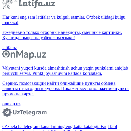
Har kuni eng sara latifalar va kulguli rasmlar. O‘zbek tilidagi kulgu
markazi!
Ежедневно только отборные анекдоты, смешные картинки.
Кузница юмора на узбекском языке!
latifa.uz
Valyutani yuqori kursda almashtirish uchun yaqin punktlarni aniqlab
beruvchi servis. Punkt joylashuvini kartada ko‘rsatadi.
Сервис, помогающий найти ближайшие пункты обмена
валюты с выгодным курсом. Покажет местоположение пункта
прямо на карте.
onmap.uz
O‘zbekcha telegram kanallarining eng katta katalogi. Faqt faol