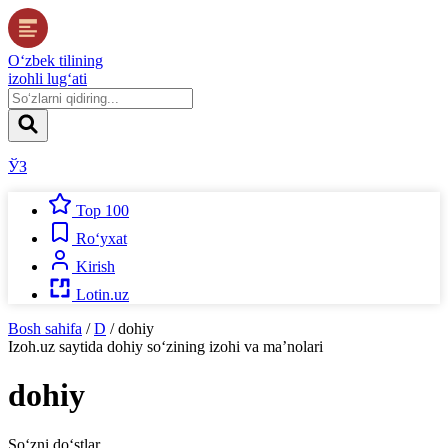
O‘zbek tilining
izohli lug‘ati
ЎЗ
Top 100
Ro‘yxat
Kirish
Lotin.uz
Bosh sahifa
/
D
/
dohiy
Izoh.uz
saytida
dohiy
so‘zining izohi va ma’nolari
dohiy
So‘zni do‘stlar