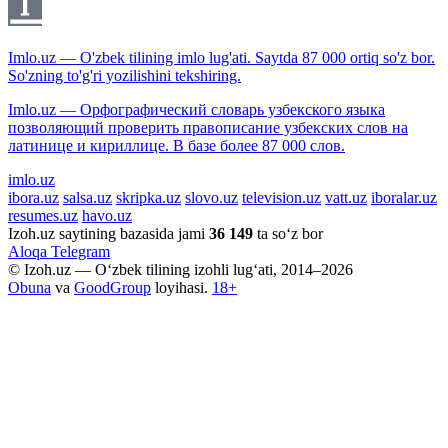
Imlo.uz — O'zbek tilining imlo lug'ati. Saytda 87 000 ortiq so'z bor.
So'zning to'g'ri yozilishini tekshiring.
Imlo.uz — Орфографический словарь узбекского языка
позволяющий проверить правописание узбекских слов на
латинице и кириллице. В базе более 87 000 слов.
imlo.uz
ibora.uz
salsa.uz
skripka.uz
slovo.uz
television.uz
vatt.uz
iboralar.uz
resumes.uz
havo.uz
Izoh.uz saytining bazasida jami
36 149
ta so‘z bor
Aloqa
Telegram
© Izoh.uz — O‘zbek tilining izohli lug‘ati, 2014–2026
Obuna
va
GoodGroup
loyihasi.
18+