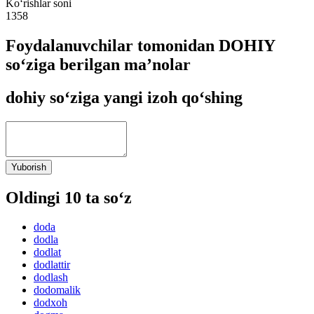
Ko‘rishlar soni
1358
Foydalanuvchilar tomonidan DOHIY
so‘ziga berilgan ma’nolar
dohiy so‘ziga yangi izoh qo‘shing
Yuborish
Oldingi 10 ta so‘z
doda
dodla
dodlat
dodlattir
dodlash
dodomalik
dodxoh