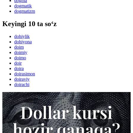
dogma
dogmatik
dogmatizm
Keyingi 10 ta so‘z
dohiylik
dohiyona
doim
doimiy
doimo
doir
doira
doirasimon
doiraviy
doirachi