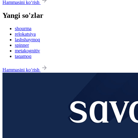
Hammasini ko‘rish
Yangi so'zlar
shourma
relokatsiya
lashshaymoq
spinner
metakognitiv
taqamoq
Hammasini ko‘rish