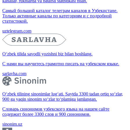
kanallar, ruknlarda va batafsil statistikasi bilan.
Самый большой каталог телеграм каналов в Узбекистане.
Только активные каналы по категориям и с подробной
статистикой.
uztelegram.com
O‘zbek tilida savodli yozishni biz bilan boshlang.
С нами вы научитесь грамотно писать на узбекском языке.
sarlavha.com
O‘zbek tilining sinonimlar lug‘ati. Saytda 3300 tadan ortiq so‘zlar,
900 ga yaqin sinonim so‘zlar to‘plamiga jamlangan.
Словарь синонимов узбекского языка на нашем сайте
содержит более 3300 слов и 900 синонимов.
sinonim.uz