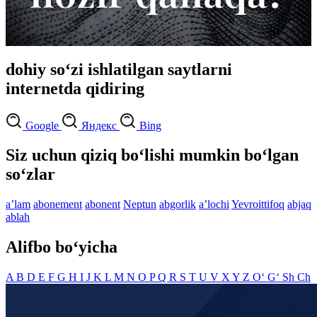
dohiy so‘zi ishlatilgan saytlarni
internetda qidiring
Google
Яндекс
Bing
Siz uchun qiziq bo‘lishi mumkin bo‘lgan
so‘zlar
aʼlam
abonement
abonent
Neptun
abgorlik
aʼlochi
Yevroittifoq
abjaq
ablah
Alifbo bo‘yicha
A
B
D
E
F
G
H
I
J
K
L
M
N
O
P
Q
R
S
T
U
V
X
Y
Z
O‘
G‘
Sh
Ch