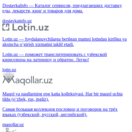
DostavkaInfo — Каталог сервисов, предлагающих доставку
еды, лекарств, книг и товаров для дома.
dostavkainfo.uz
Lotin.uz — foydalanuvchilarga berilgan matnni lotindan kirillga va
aksincha o‘girish xizmatini taklif etadi.
Lotin.uz — поможет транслитерировать с узбекской
кириллицы на латиницу и обратно. Легко!
lotin.uz
Maqol va naqllarning eng katta kolleksiyasi. Har bir maqol uchta
tilda (o‘zbek, rus, ingliz).
Самая большая коллекция пословиц и поговорок на трёх
языках (узбекский, русский, английский).
maqollar.uz