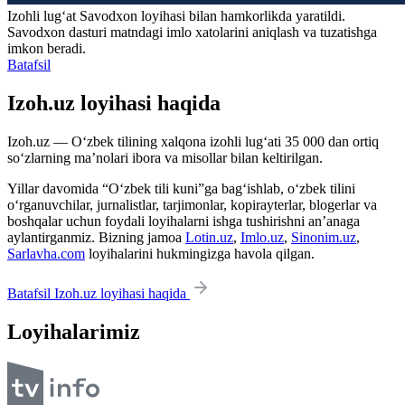
Izohli lugʻat
Savodxon
loyihasi bilan hamkorlikda yaratildi.
Savodxon dasturi matndagi imlo xatolarini aniqlash va tuzatishga
imkon beradi.
Batafsil
Izoh.uz loyihasi haqida
Izoh.uz — O‘zbek tilining xalqona izohli lug‘ati 35 000 dan ortiq
so‘zlarning ma’nolari ibora va misollar bilan keltirilgan.
Yillar davomida “O‘zbek tili kuni”ga bag‘ishlab, o‘zbek tilini
o‘rganuvchilar, jurnalistlar, tarjimonlar, kopirayterlar, blogerlar va
boshqalar uchun foydali loyihalarni ishga tushirishni an’anaga
aylantirganmiz. Bizning jamoa
Lotin.uz
,
Imlo.uz
,
Sinonim.uz
,
Sarlavha.com
loyihalarini hukmingizga havola qilgan.
Batafsil Izoh.uz loyihasi haqida
Loyihalarimiz