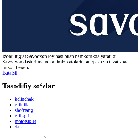
Izohli lugʻat
Savodxon
loyihasi bilan hamkorlikda yaratildi.
Savodxon dasturi matndagi imlo xatolarini aniqlash va tuzatishga
imkon beradi.
Batafsil
Tasodifiy so‘zlar
kelinchak
g‘ilqilla
sho‘rtang
g‘ilt-g‘ilt
mototsiklet
dala