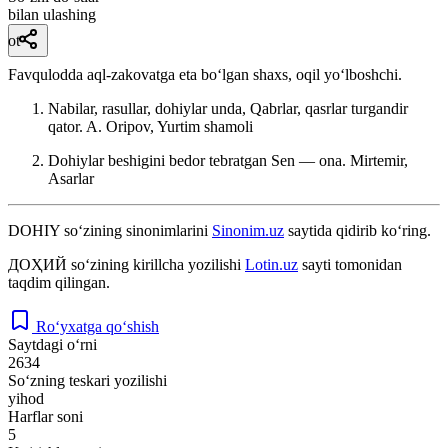
bilan ulashing
ot
Favqulodda aql-zakovatga eta boʻlgan shaxs, oqil yoʻlboshchi.
Nabilar, rasullar, dohiylar unda, Qabrlar, qasrlar turgandir
qator.
A. Oripov, Yurtim shamoli
Dohiylar beshigini bedor tebratgan Sen — ona.
Mirtemir,
Asarlar
DOHIY
so‘zining sinonimlarini
Sinonim.uz
saytida qidirib ko‘ring.
ДОҲИЙ
so‘zining kirillcha yozilishi
Lotin.uz
sayti tomonidan
taqdim qilingan.
Ro‘yxatga qo‘shish
Saytdagi o‘rni
2634
So‘zning teskari yozilishi
yihod
Harflar soni
5