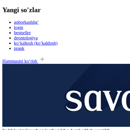
Yangi so'zlar
anborkashlig‘
login
bestseller
deontologiya
ko‘kaltosh (ko‘kaldosh)
prank
Hammasini ko‘rish