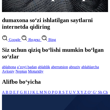
dumaxona so‘zi ishlatilgan saytlarni
internetda qidiring
Google
Яндекс
Bing
Siz uchun qiziq bo‘lishi mumkin bo‘lgan
so‘zlar
ablahona
aʼzoyi badan
ablahlik
aberratsion
abraziv
ablahlarcha
Avloniy
Neptun
Moturidiy
Alifbo bo‘yicha
A
B
D
E
F
G
H
I
J
K
L
M
N
O
P
Q
R
S
T
U
V
X
Y
Z
O‘
G‘
Sh
Ch