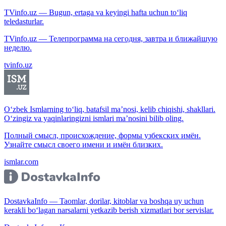
TVinfo.uz — Bugun, ertaga va keyingi hafta uchun to‘liq
teledasturlar.
TVinfo.uz — Телепрограмма на сегодня, завтра и ближайшую
неделю.
tvinfo.uz
O‘zbek Ismlarning to‘liq, batafsil ma’nosi, kelib chiqishi, shakllari.
O‘zingiz va yaqinlaringizni ismlari ma’nosini bilib oling.
Полный смысл, происхождение, формы узбекских имён.
Узнайте смысл своего имени и имён близких.
ismlar.com
DostavkaInfo — Taomlar, dorilar, kitoblar va boshqa uy uchun
kerakli bo‘lagan narsalarni yetkazib berish xizmatlari bor servislar.