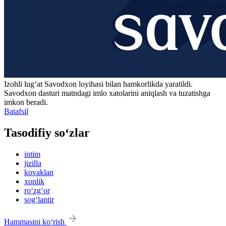
Izohli lugʻat
Savodxon
loyihasi bilan hamkorlikda yaratildi.
Savodxon dasturi matndagi imlo xatolarini aniqlash va tuzatishga
imkon beradi.
Batafsil
Tasodifiy so‘zlar
intim
jizilla
kovaklan
xonlik
ro‘zg‘or
sog‘lantir
Hammasini ko‘rish