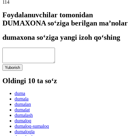
114
Foydalanuvchilar tomonidan
DUMAXONA so‘ziga berilgan ma’nolar
dumaxona so‘ziga yangi izoh qo‘shing
Yuborish
Oldingi 10 ta so‘z
duma
dumala
dumalan
dumalat
dumalash
dumaloq
dumaloq-sumaloq
dumaloqla