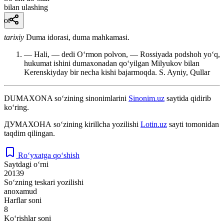
bilan ulashing
ot
tarixiy
Duma idorasi, duma mahkamasi.
— Hali, — dedi Oʻrmon polvon, — Rossiyada podshoh yoʻq,
hukumat ishini dumaxonadan qoʻyilgan Milyukov bilan
Kerenskiyday bir necha kishi bajarmoqda.
S. Ayniy, Qullar
DUMAXONA
so‘zining sinonimlarini
Sinonim.uz
saytida qidirib
ko‘ring.
ДУМАХОНА
so‘zining kirillcha yozilishi
Lotin.uz
sayti tomonidan
taqdim qilingan.
Ro‘yxatga qo‘shish
Saytdagi o‘rni
20139
So‘zning teskari yozilishi
anoxamud
Harflar soni
8
Ko‘rishlar soni