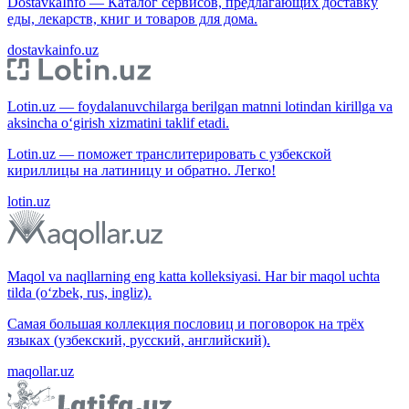
DostavkaInfo — Каталог сервисов, предлагающих доставку
еды, лекарств, книг и товаров для дома.
dostavkainfo.uz
Lotin.uz — foydalanuvchilarga berilgan matnni lotindan kirillga va
aksincha o‘girish xizmatini taklif etadi.
Lotin.uz — поможет транслитерировать с узбекской
кириллицы на латиницу и обратно. Легко!
lotin.uz
Maqol va naqllarning eng katta kolleksiyasi. Har bir maqol uchta
tilda (o‘zbek, rus, ingliz).
Самая большая коллекция пословиц и поговорок на трёх
языках (узбекский, русский, английский).
maqollar.uz