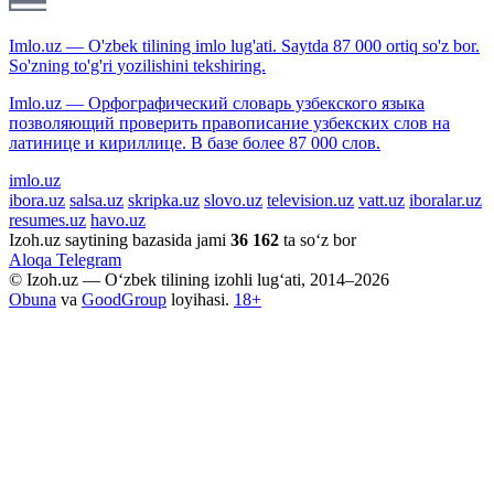
Imlo.uz — O'zbek tilining imlo lug'ati. Saytda 87 000 ortiq so'z bor.
So'zning to'g'ri yozilishini tekshiring.
Imlo.uz — Орфографический словарь узбекского языка
позволяющий проверить правописание узбекских слов на
латинице и кириллице. В базе более 87 000 слов.
imlo.uz
ibora.uz
salsa.uz
skripka.uz
slovo.uz
television.uz
vatt.uz
iboralar.uz
resumes.uz
havo.uz
Izoh.uz saytining bazasida jami
36 162
ta so‘z bor
Aloqa
Telegram
© Izoh.uz — O‘zbek tilining izohli lug‘ati, 2014–2026
Obuna
va
GoodGroup
loyihasi.
18+