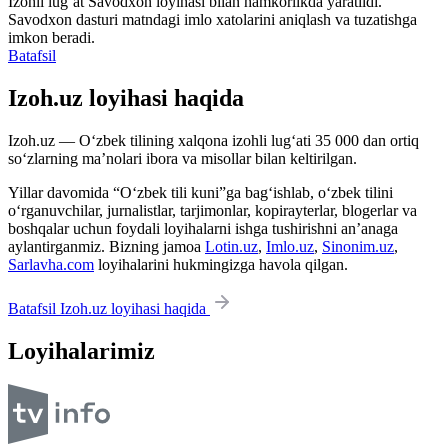
Izohli lugʻat
Savodxon
loyihasi bilan hamkorlikda yaratildi.
Savodxon dasturi matndagi imlo xatolarini aniqlash va tuzatishga
imkon beradi.
Batafsil
Izoh.uz loyihasi haqida
Izoh.uz — O‘zbek tilining xalqona izohli lug‘ati 35 000 dan ortiq
so‘zlarning ma’nolari ibora va misollar bilan keltirilgan.
Yillar davomida “O‘zbek tili kuni”ga bag‘ishlab, o‘zbek tilini
o‘rganuvchilar, jurnalistlar, tarjimonlar, kopirayterlar, blogerlar va
boshqalar uchun foydali loyihalarni ishga tushirishni an’anaga
aylantirganmiz. Bizning jamoa
Lotin.uz
,
Imlo.uz
,
Sinonim.uz
,
Sarlavha.com
loyihalarini hukmingizga havola qilgan.
Batafsil Izoh.uz loyihasi haqida
Loyihalarimiz