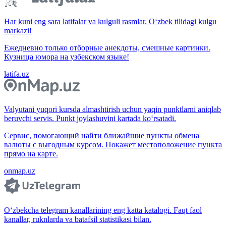
Har kuni eng sara latifalar va kulguli rasmlar. O‘zbek tilidagi kulgu
markazi!
Ежедневно только отборные анекдоты, смешные картинки.
Кузница юмора на узбекском языке!
latifa.uz
Valyutani yuqori kursda almashtirish uchun yaqin punktlarni aniqlab
beruvchi servis. Punkt joylashuvini kartada ko‘rsatadi.
Сервис, помогающий найти ближайшие пункты обмена
валюты с выгодным курсом. Покажет местоположение пункта
прямо на карте.
onmap.uz
O‘zbekcha telegram kanallarining eng katta katalogi. Faqt faol
kanallar, ruknlarda va batafsil statistikasi bilan.