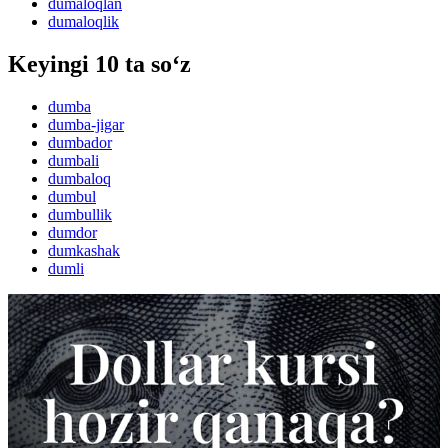
dumaloqlan
dumaloqlik
Keyingi 10 ta so‘z
dumba
dumba-jigar
dumbador
dumbali
dumbaloq
dumbul
dumbullik
dumdor
dumkashak
dumli