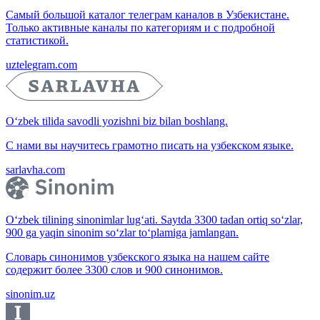
Самый большой каталог телеграм каналов в Узбекистане.
Только активные каналы по категориям и с подробной
статистикой.
uztelegram.com
O‘zbek tilida savodli yozishni biz bilan boshlang.
С нами вы научитесь грамотно писать на узбекском языке.
sarlavha.com
O‘zbek tilining sinonimlar lug‘ati. Saytda 3300 tadan ortiq so‘zlar,
900 ga yaqin sinonim so‘zlar to‘plamiga jamlangan.
Словарь синонимов узбекского языка на нашем сайте
содержит более 3300 слов и 900 синонимов.
sinonim.uz