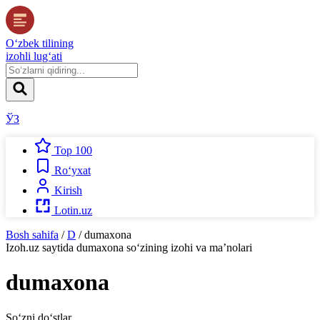
O‘zbek tilining
izohli lug‘ati
ЎЗ
Top 100
Ro‘yxat
Kirish
Lotin.uz
Bosh sahifa
/
D
/
dumaxona
Izoh.uz
saytida
dumaxona
so‘zining izohi va ma’nolari
dumaxona
So‘zni do‘stlar