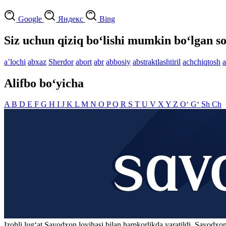
Google
Яндекс
Bing
Siz uchun qiziq bo‘lishi mumkin bo‘lgan so
aʼlochi
abxaz
Sherdor
abort
abr
abbosiy
abstraktlashtiril
achchiqtosh
a
Alifbo bo‘yicha
A
B
D
E
F
G
H
I
J
K
L
M
N
O
P
Q
R
S
T
U
V
X
Y
Z
O‘
G‘
Sh
Ch
Izohli lugʻat
Savodxon
loyihasi bilan hamkorlikda yaratildi. Savodxon