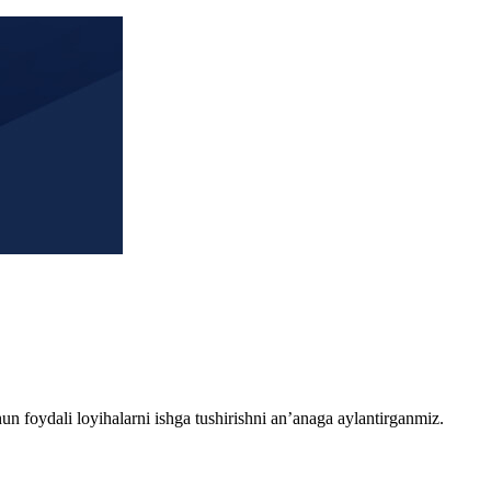
chun foydali loyihalarni ishga tushirishni an’anaga aylantirganmiz.