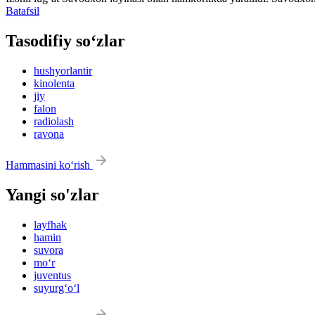
Batafsil
Tasodifiy so‘zlar
hushyorlantir
kinolenta
jiy
falon
radiolash
ravona
Hammasini ko‘rish
Yangi so'zlar
layfhak
hamin
suvora
mo‘r
juventus
suyurg‘o‘l