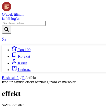
O‘zbek tilining
izohli lug‘ati
ЎЗ
Top 100
Ro‘yxat
Kirish
Lotin.uz
Bosh sahifa
/
E
/
effekt
Izoh.uz
saytida
effekt
so‘zining izohi va ma’nolari
effekt
So‘zni do‘stlar