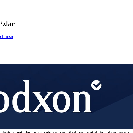
‘zlar
chimsiq
 dasturi matndagi imlo xatolarini aniqlash va tuzatishga imkon beradi.