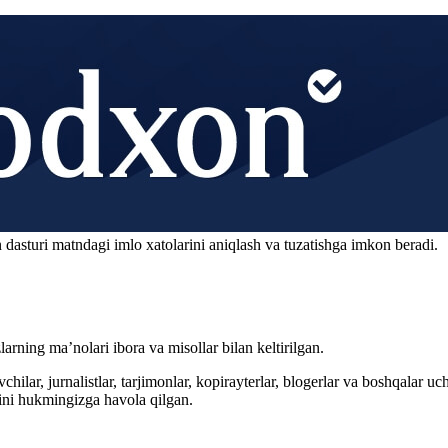
 dasturi matndagi imlo xatolarini aniqlash va tuzatishga imkon beradi.
arning ma’nolari ibora va misollar bilan keltirilgan.
hilar, jurnalistlar, tarjimonlar, kopirayterlar, blogerlar va boshqalar u
ini hukmingizga havola qilgan.