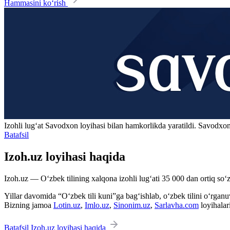
Hammasini ko‘rish
Izohli lugʻat
Savodxon
loyihasi bilan hamkorlikda yaratildi. Savodxon
Batafsil
Izoh.uz loyihasi haqida
Izoh.uz — O‘zbek tilining xalqona izohli lug‘ati 35 000 dan ortiq so‘zl
Yillar davomida “O‘zbek tili kuni”ga bag‘ishlab, o‘zbek tilini o‘rganuvc
Bizning jamoa
Lotin.uz
,
Imlo.uz
,
Sinonim.uz
,
Sarlavha.com
loyihalar
Batafsil Izoh.uz loyihasi haqida