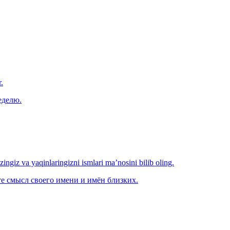
.
еделю.
‘zingiz va yaqinlaringizni ismlari ma’nosini bilib oling.
е смысл своего имени и имён близких.