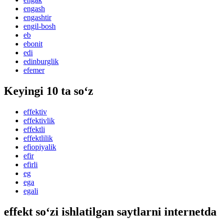
engash
engashtir
engil-bosh
eb
ebonit
edi
edinburglik
efemer
Keyingi 10 ta so‘z
effektiv
effektivlik
effektli
effektlilik
efiopiyalik
efir
efirli
eg
ega
egali
effekt so‘zi ishlatilgan saytlarni internetda