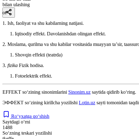
bilan ulashing
ot
1. Ish, faoliyat va shu kabilarning natijasi.
Iqtisodiy effekt. Davolanishdan olingan effekt.
2. Moslama, qurilma va shu kabilar vositasida muayyan taʼsir, taassurot
Shovqin effekti
(teatrda)
3.
fizika
Fizik hodisa.
Fotoelektrik effekt.
EFFEKT
so‘zining sinonimlarini
Sinonim.uz
saytida qidirib ko‘ring.
ЭФФЕКТ
so‘zining kirillcha yozilishi
Lotin.uz
sayti tomonidan taqdi
Ro‘yxatga qo‘shish
Saytdagi o‘rni
1488
So‘zning teskari yozilishi
tkeffe