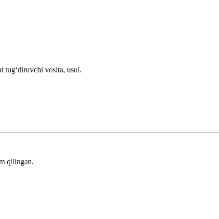
 tugʻdiruvchi vosita, usul.
m qilingan.