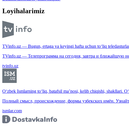
Loyihalarimiz
TVinfo.uz — Bugun, ertaga va keyingi hafta uchun to‘liq teledasturlar
TVinfo.uz — Телепрограмма на сегодня, завтра и ближайшую н
tvinfo.uz
O‘zbek Ismlarning to‘liq, batafsil ma’nosi, kelib chiqishi, shakllari. O
Полный смысл, происхождение, формы узбекских имён. Узнайт
ismlar.com