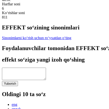
Harflar soni
6
Ko‘rishlar soni
811
EFFEKT so‘zining sinonimlari
Sinonimlarni ko‘rish uchun ro‘yxatdan o‘ting
Foydalanuvchilar tomonidan EFFEKT so‘z
effekt so‘ziga yangi izoh qo‘shing
Yuborish
Oldingi 10 ta so‘z
eng
engak