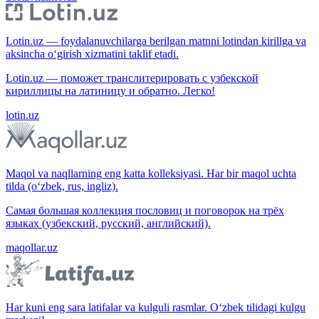
Lotin.uz — foydalanuvchilarga berilgan matnni lotindan kirillga va
aksincha o‘girish xizmatini taklif etadi.
Lotin.uz — поможет транслитерировать с узбекской
кириллицы на латиницу и обратно. Легко!
lotin.uz
Maqol va naqllarning eng katta kolleksiyasi. Har bir maqol uchta
tilda (o‘zbek, rus, ingliz).
Самая большая коллекция пословиц и поговорок на трёх
языках (узбекский, русский, английский).
maqollar.uz
Har kuni eng sara latifalar va kulguli rasmlar. O‘zbek tilidagi kulgu