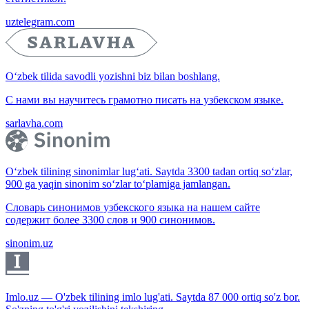
uztelegram.com
O‘zbek tilida savodli yozishni biz bilan boshlang.
С нами вы научитесь грамотно писать на узбекском языке.
sarlavha.com
O‘zbek tilining sinonimlar lug‘ati. Saytda 3300 tadan ortiq so‘zlar,
900 ga yaqin sinonim so‘zlar to‘plamiga jamlangan.
Словарь синонимов узбекского языка на нашем сайте
содержит более 3300 слов и 900 синонимов.
sinonim.uz
Imlo.uz — O'zbek tilining imlo lug'ati. Saytda 87 000 ortiq so'z bor.