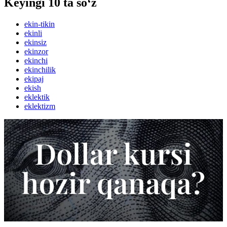
Keyingi 10 ta so‘z
ekin-tikin
ekinli
ekinsiz
ekinzor
ekinchi
ekinchilik
ekipaj
ekish
eklektik
eklektizm