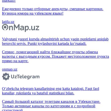
markazi!
Ежедневно только отборные анекдоты, смешные картинки.
Кузница юмора на узбекском языке!
latifa.uz
Valyutani yuqori kursda almashtirish uchun yaqin punktlarni aniqlab
beruvchi servis. Punkt joylashuvini kartada ko‘rsatadi.
Сервис, помогающий найти ближайшие пункты обмена
валюты с выгодным курсом. Покажет местоположение пункта
прямо на карте.
onmap.uz
O‘zbekcha telegram kanallarining eng katta katalogi. Faqt faol
kanallar, ruknlarda va batafsil statistikasi bilan.
Самый большой каталог телеграм каналов в Узбекистане.
Только активные каналы по категориям и с подробной
статистикой.