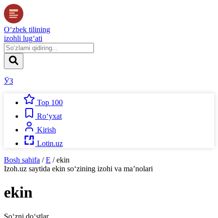
O‘zbek tilining
izohli lug‘ati
ЎЗ
Top 100
Ro‘yxat
Kirish
Lotin.uz
Bosh sahifa
/
E
/
ekin
Izoh.uz
saytida
ekin
so‘zining izohi va ma’nolari
ekin
So‘zni do‘stlar