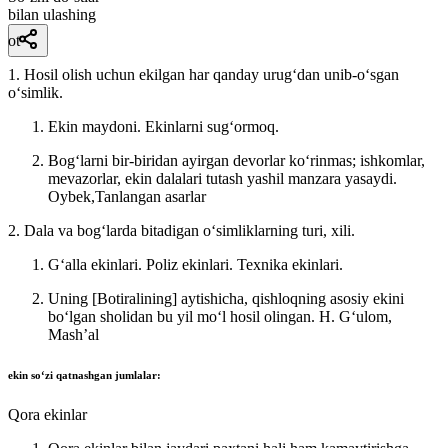
bilan ulashing
ot
1. Hosil olish uchun ekilgan har qanday urugʻdan unib-oʻsgan
oʻsimlik.
Ekin maydoni. Ekinlarni sugʻormoq.
Bogʻlarni bir-biridan ayirgan devorlar koʻrinmas; ishkomlar,
mevazorlar, ekin dalalari tutash yashil manzara yasaydi.
Oybek,Tanlangan asarlar
2. Dala va bogʻlarda bitadigan oʻsimliklarning turi, xili.
Gʻalla ekinlari. Poliz ekinlari. Texnika ekinlari.
Uning [Botiralining] aytishicha, qishloqning asosiy ekini
boʻlgan sholidan bu yil moʻl hosil olingan.
H. Gʻulom,
Mashʼal
ekin
soʻzi qatnashgan jumlalar:
Qora ekinlar