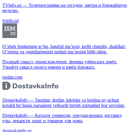
TVinfo.uz — Телепрограмма на сегодня, завтра и ближайшую
неделю.
tvinfo.uz
O‘zbek Ismlarning to‘liq, batafsil ma’nosi, kelib chiqishi, shakllari.
O‘zingiz va yaqinlaringizni ismlari ma’nosini bilib oling.
Полный смысл, происхождение, формы узбекских имён.
Узнайте смысл своего имени и имён близких.
ismlar.com
DostavkaInfo — Taomlar, dorilar, kitoblar va boshqa uy uchun
kerakli bo‘lagan narsalarni yetkazib berish xizmatlari bor servislar.
DostavkaInfo — Каталог сервисов, предлагающих доставку
еды, лекарств, книг и товаров для дома.
dostavkainfo.uz