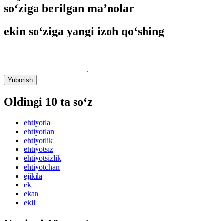
so‘ziga berilgan ma’nolar
ekin so‘ziga yangi izoh qo‘shing
Yuborish
Oldingi 10 ta so‘z
ehtiyotla
ehtiyotlan
ehtiyotlik
ehtiyotsiz
ehtiyotsizlik
ehtiyotchan
ejikila
ek
ekan
ekil