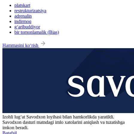
platskart
restrukturizatsiya
adrenalin
indirmoq
g‘aribuddiyor
bir tomonlamalik (Bias)
Hammasini ko‘rish
Izohli lugʻat
Savodxon
loyihasi bilan hamkorlikda yaratildi.
Savodxon dasturi matndagi imlo xatolarini aniqlash va tuzatishga
imkon beradi.
Batafsil