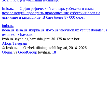
So'zning to'g'ri yozilishini tekshiring.
Imlo.uz — Орфографический словарь узбекского языка
позволяющий проверить правописание узбекских слов на
латинице и кириллице. В базе более 87 000 слов.
imlo.uz
ibora.uz
salsa.uz
skripka.uz
slovo.uz
television.uz
vatt.uz
iboralar.uz
resumes.uz
havo.uz
Izoh.uz saytining bazasida jami
36 175
ta so‘z bor
Aloqa
Telegram
© Izoh.uz — O‘zbek tilining izohli lug‘ati, 2014–2026
Obuna
va
GoodGroup
loyihasi.
18+