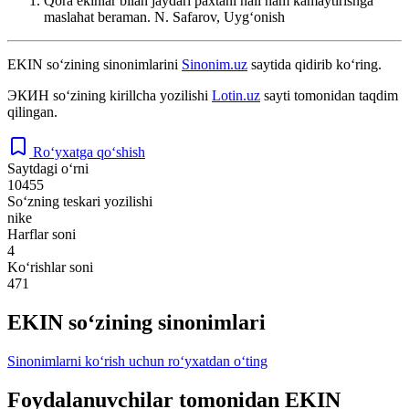
Qora ekinlar bilan jaydari paxtani hali ham kamaytirishga
maslahat beraman.
N. Safarov, Uygʻonish
EKIN
so‘zining sinonimlarini
Sinonim.uz
saytida qidirib ko‘ring.
ЭКИН
so‘zining kirillcha yozilishi
Lotin.uz
sayti tomonidan taqdim
qilingan.
Ro‘yxatga qo‘shish
Saytdagi o‘rni
10455
So‘zning teskari yozilishi
nike
Harflar soni
4
Ko‘rishlar soni
471
EKIN so‘zining sinonimlari
Sinonimlarni ko‘rish uchun ro‘yxatdan o‘ting
Foydalanuvchilar tomonidan EKIN