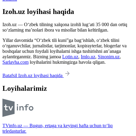
Izoh.uz loyihasi haqida
Izoh.uz — O‘zbek tilining xalqona izohli lug‘ati 35 000 dan ortiq
so‘zlarning ma’nolari ibora va misollar bilan keltirilgan.
Yillar davomida “O‘zbek tili kuni”ga bag‘ishlab, o‘zbek tilini
o‘rganuvchilar, jurnalistlar, tarjimonlar, kopirayterlar, blogerlar va
boshqalar uchun foydali loyihalarni ishga tushirishni an’anaga
aylantirganmiz. Bizning jamoa
Lotin.uz
,
Imlo.uz
,
Sinonim.uz
,
Sarlavha.com
loyihalarini hukmingizga havola qilgan.
Batafsil Izoh.uz loyihasi haqida
Loyihalarimiz
TVinfo.uz — Bugun, ertaga va keyingi hafta uchun to‘liq
teledasturlar.