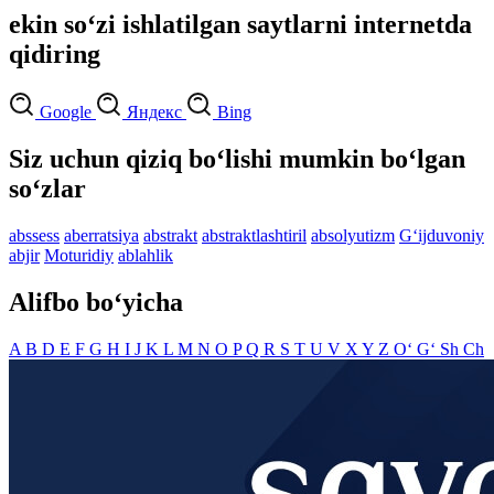
ekin so‘zi ishlatilgan saytlarni internetda
qidiring
Google
Яндекс
Bing
Siz uchun qiziq bo‘lishi mumkin bo‘lgan
so‘zlar
abssess
aberratsiya
abstrakt
abstraktlashtiril
absolyutizm
G‘ijduvoniy
abjir
Moturidiy
ablahlik
Alifbo bo‘yicha
A
B
D
E
F
G
H
I
J
K
L
M
N
O
P
Q
R
S
T
U
V
X
Y
Z
O‘
G‘
Sh
Ch