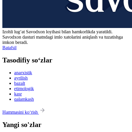
Izohli lugʻat
Savodxon
loyihasi bilan hamkorlikda yaratildi.
Savodxon dasturi matndagi imlo xatolarini aniqlash va tuzatishga
imkon beradi.
Batafsil
Tasodifiy so‘zlar
anarxistik
ayrilish
bazalt
etimologik
kasr
qalamkash
Hammasini ko‘rish
Yangi so'zlar