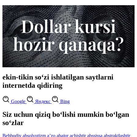
ekin-tikin so‘zi ishlatilgan saytlarni
internetda qidiring
Google
Яндекс
Bing
Siz uchun qiziq bo‘lishi mumkin bo‘lgan
so‘zlar
Behbudiy
absolyutizm
aʼzo
abajur
achishtir
abssissa
abstraktlashtir