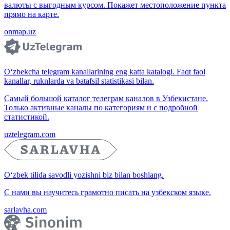
валюты с выгодным курсом. Покажет местоположение пункта
прямо на карте.
onmap.uz
O‘zbekcha telegram kanallarining eng katta katalogi. Faqt faol
kanallar, ruknlarda va batafsil statistikasi bilan.
Самый большой каталог телеграм каналов в Узбекистане.
Только активные каналы по категориям и с подробной
статистикой.
uztelegram.com
O‘zbek tilida savodli yozishni biz bilan boshlang.
С нами вы научитесь грамотно писать на узбекском языке.
sarlavha.com