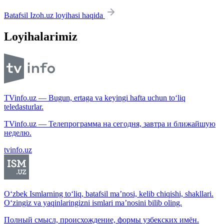
Batafsil Izoh.uz loyihasi haqida
Loyihalarimiz
TVinfo.uz — Bugun, ertaga va keyingi hafta uchun to‘liq
teledasturlar.
TVinfo.uz — Телепрограмма на сегодня, завтра и ближайшую
неделю.
tvinfo.uz
O‘zbek Ismlarning to‘liq, batafsil ma’nosi, kelib chiqishi, shakllari.
O‘zingiz va yaqinlaringizni ismlari ma’nosini bilib oling.
Полный смысл, происхождение, формы узбекских имён.