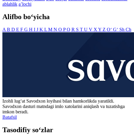
ablahlik
aʼlochi
Alifbo bo‘yicha
A
B
D
E
F
G
H
I
J
K
L
M
N
O
P
Q
R
S
T
U
V
X
Y
Z
O‘
G‘
Sh
Ch
Izohli lugʻat
Savodxon
loyihasi bilan hamkorlikda yaratildi.
Savodxon dasturi matndagi imlo xatolarini aniqlash va tuzatishga
imkon beradi.
Batafsil
Tasodifiy so‘zlar