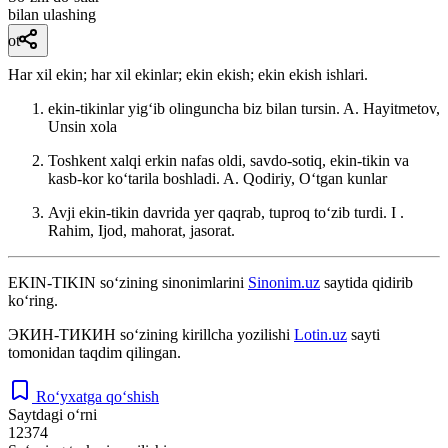
bilan ulashing
ot
Har xil ekin; har xil ekinlar; ekin ekish; ekin ekish ishlari.
ekin-tikinlar yigʻib olinguncha biz bilan tursin.
A. Hayitmetov,
Unsin xola
Toshkent xalqi erkin nafas oldi, savdo-sotiq, ekin-tikin va
kasb-kor koʻtarila boshladi.
A. Qodiriy, Oʻtgan kunlar
Avji ekin-tikin davrida yer qaqrab, tuproq toʻzib turdi. I
.
Rahim, Ijod, mahorat, jasorat.
EKIN-TIKIN
so‘zining sinonimlarini
Sinonim.uz
saytida qidirib
ko‘ring.
ЭКИН-ТИКИН
so‘zining kirillcha yozilishi
Lotin.uz
sayti
tomonidan taqdim qilingan.
Ro‘yxatga qo‘shish
Saytdagi o‘rni
12374