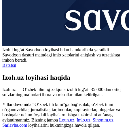
Izohli lugʻat
Savodxon
loyihasi bilan hamkorlikda yaratildi.
Savodxon dasturi matndagi imlo xatolarini aniqlash va tuzatishga
imkon beradi.
Batafsil
Izoh.uz loyihasi haqida
Izoh.uz — O‘zbek tilining xalqona izohli lug‘ati 35 000 dan ortiq
so‘zlarning ma’nolari ibora va misollar bilan keltirilgan.
Yillar davomida “O‘zbek tili kuni”ga bag‘ishlab, o‘zbek tilini
o‘rganuvchilar, jurnalistlar, tarjimonlar, kopirayterlar, blogerlar va
boshqalar uchun foydali loyihalarni ishga tushirishni an’anaga
aylantirganmiz. Bizning jamoa
Lotin.uz
,
Imlo.uz
,
Sinonim.uz
,
Sarlavha.com
loyihalarini hukmingizga havola qilgan.