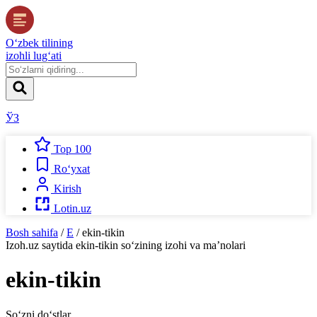
O‘zbek tilining
izohli lug‘ati
ЎЗ
Top 100
Ro‘yxat
Kirish
Lotin.uz
Bosh sahifa
/
E
/
ekin-tikin
Izoh.uz
saytida
ekin-tikin
so‘zining izohi va ma’nolari
ekin-tikin
So‘zni do‘stlar