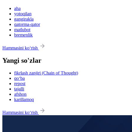
aha
yotoqilan
gangirakla
qatorma-qator
matlubot
bremenlik
Hammasini ko‘rish
Yangi so'zlar
fikrlash zanjiri (Chain of Thought)
qo‘ba
repost
tajalli
afshon
karillamoq
Hammasini ko‘rish