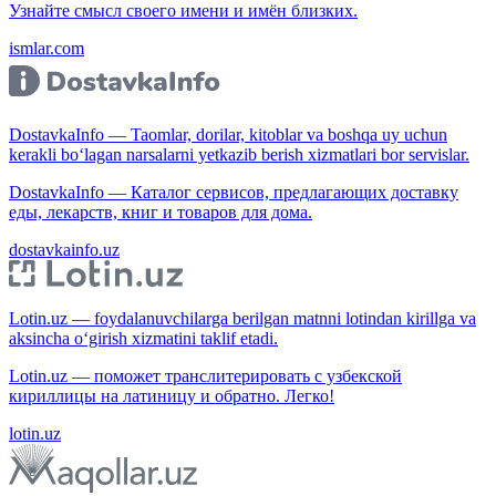
Узнайте смысл своего имени и имён близких.
ismlar.com
DostavkaInfo — Taomlar, dorilar, kitoblar va boshqa uy uchun
kerakli bo‘lagan narsalarni yetkazib berish xizmatlari bor servislar.
DostavkaInfo — Каталог сервисов, предлагающих доставку
еды, лекарств, книг и товаров для дома.
dostavkainfo.uz
Lotin.uz — foydalanuvchilarga berilgan matnni lotindan kirillga va
aksincha o‘girish xizmatini taklif etadi.
Lotin.uz — поможет транслитерировать с узбекской
кириллицы на латиницу и обратно. Легко!
lotin.uz