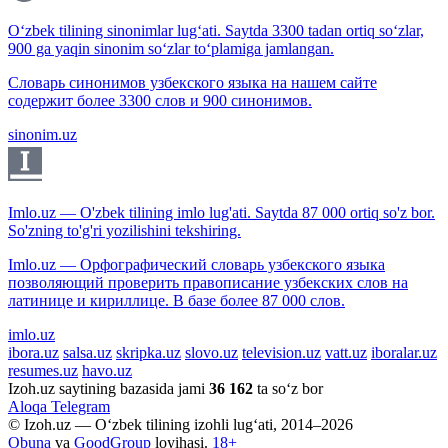
O‘zbek tilining sinonimlar lug‘ati. Saytda 3300 tadan ortiq so‘zlar,
900 ga yaqin sinonim so‘zlar to‘plamiga jamlangan.
Словарь синонимов узбекского языка на нашем сайте
содержит более 3300 слов и 900 синонимов.
sinonim.uz
Imlo.uz — O'zbek tilining imlo lug'ati. Saytda 87 000 ortiq so'z bor.
So'zning to'g'ri yozilishini tekshiring.
Imlo.uz — Орфографический словарь узбекского языка
позволяющий проверить правописание узбекских слов на
латинице и кириллице. В базе более 87 000 слов.
imlo.uz
ibora.uz
salsa.uz
skripka.uz
slovo.uz
television.uz
vatt.uz
iboralar.uz
resumes.uz
havo.uz
Izoh.uz saytining bazasida jami
36 162
ta so‘z bor
Aloqa
Telegram
© Izoh.uz — O‘zbek tilining izohli lug‘ati, 2014–2026
Obuna
va
GoodGroup
loyihasi.
18+