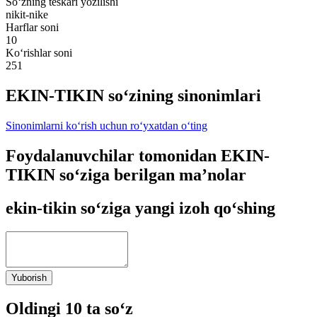
So‘zning teskari yozilishi
nikit-nike
Harflar soni
10
Ko‘rishlar soni
251
EKIN-TIKIN so‘zining sinonimlari
Sinonimlarni ko‘rish uchun ro‘yxatdan o‘ting
Foydalanuvchilar tomonidan EKIN-
TIKIN so‘ziga berilgan ma’nolar
ekin-tikin so‘ziga yangi izoh qo‘shing
Yuborish
Oldingi 10 ta so‘z