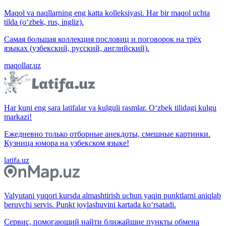
Maqol va naqllarning eng katta kolleksiyasi. Har bir maqol uchta
tilda (o‘zbek, rus, ingliz).
Самая большая коллекция пословиц и поговорок на трёх
языках (узбекский, русский, английский).
maqollar.uz
Har kuni eng sara latifalar va kulguli rasmlar. O‘zbek tilidagi kulgu
markazi!
Ежедневно только отборные анекдоты, смешные картинки.
Кузница юмора на узбекском языке!
latifa.uz
Valyutani yuqori kursda almashtirish uchun yaqin punktlarni aniqlab
beruvchi servis. Punkt joylashuvini kartada ko‘rsatadi.
Сервис, помогающий найти ближайшие пункты обмена