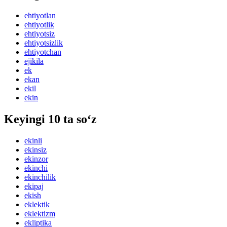
ehtiyotlan
ehtiyotlik
ehtiyotsiz
ehtiyotsizlik
ehtiyotchan
ejikila
ek
ekan
ekil
ekin
Keyingi 10 ta so‘z
ekinli
ekinsiz
ekinzor
ekinchi
ekinchilik
ekipaj
ekish
eklektik
eklektizm
ekliptika