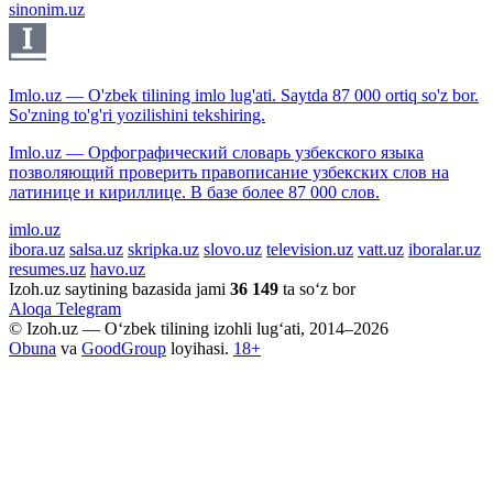
sinonim.uz
Imlo.uz — O'zbek tilining imlo lug'ati. Saytda 87 000 ortiq so'z bor.
So'zning to'g'ri yozilishini tekshiring.
Imlo.uz — Орфографический словарь узбекского языка
позволяющий проверить правописание узбекских слов на
латинице и кириллице. В базе более 87 000 слов.
imlo.uz
ibora.uz
salsa.uz
skripka.uz
slovo.uz
television.uz
vatt.uz
iboralar.uz
resumes.uz
havo.uz
Izoh.uz saytining bazasida jami
36 149
ta so‘z bor
Aloqa
Telegram
© Izoh.uz — O‘zbek tilining izohli lug‘ati, 2014–2026
Obuna
va
GoodGroup
loyihasi.
18+