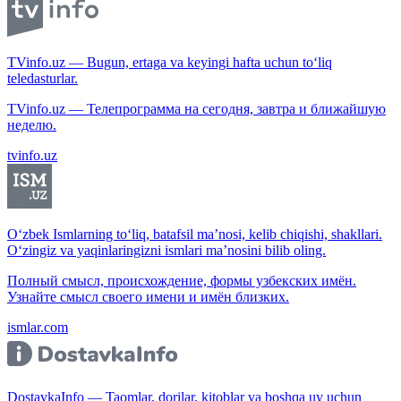
TVinfo.uz — Bugun, ertaga va keyingi hafta uchun to‘liq
teledasturlar.
TVinfo.uz — Телепрограмма на сегодня, завтра и ближайшую
неделю.
tvinfo.uz
O‘zbek Ismlarning to‘liq, batafsil ma’nosi, kelib chiqishi, shakllari.
O‘zingiz va yaqinlaringizni ismlari ma’nosini bilib oling.
Полный смысл, происхождение, формы узбекских имён.
Узнайте смысл своего имени и имён близких.
ismlar.com
DostavkaInfo — Taomlar, dorilar, kitoblar va boshqa uy uchun