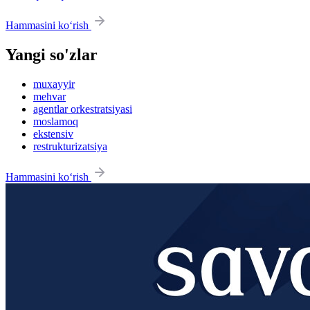
Hammasini ko‘rish
Yangi so'zlar
muxayyir
mehvar
agentlar orkestratsiyasi
moslamoq
ekstensiv
restrukturizatsiya
Hammasini ko‘rish