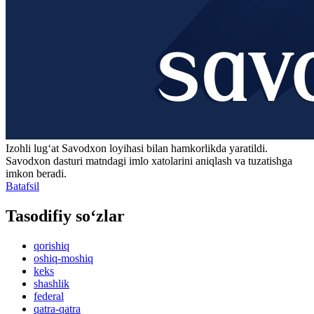
Izohli lugʻat
Savodxon
loyihasi bilan hamkorlikda yaratildi.
Savodxon dasturi matndagi imlo xatolarini aniqlash va tuzatishga
imkon beradi.
Batafsil
Tasodifiy so‘zlar
qorishiq
oshiq-moshiq
keks
shashlik
federal
qatra-qatra