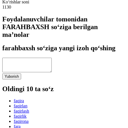
Ko‘rishlar soni
1130
Foydalanuvchilar tomonidan
FARAHBAXSH so‘ziga berilgan
ma’nolar
farahbaxsh so‘ziga yangi izoh qo‘shing
Yuborish
Oldingi 10 ta so‘z
faqira
faqirlan
faqirlash
faqirlik
faqirona
fara