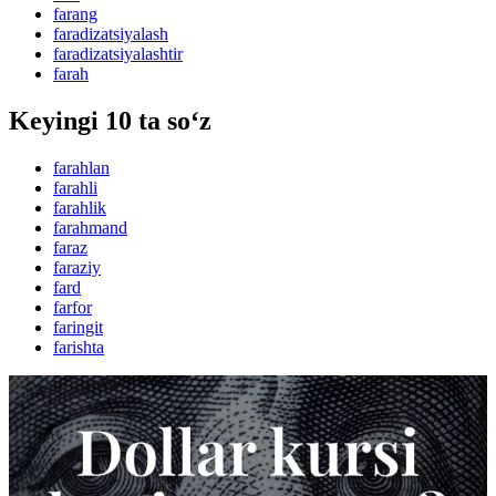
farang
faradizatsiyalash
faradizatsiyalashtir
farah
Keyingi 10 ta so‘z
farahlan
farahli
farahlik
farahmand
faraz
faraziy
fard
farfor
faringit
farishta