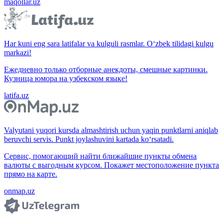
maqollar.uz
Har kuni eng sara latifalar va kulguli rasmlar. O‘zbek tilidagi kulgu
markazi!
Ежедневно только отборные анекдоты, смешные картинки.
Кузница юмора на узбекском языке!
latifa.uz
Valyutani yuqori kursda almashtirish uchun yaqin punktlarni aniqlab
beruvchi servis. Punkt joylashuvini kartada ko‘rsatadi.
Сервис, помогающий найти ближайшие пункты обмена
валюты с выгодным курсом. Покажет местоположение пункта
прямо на карте.
onmap.uz