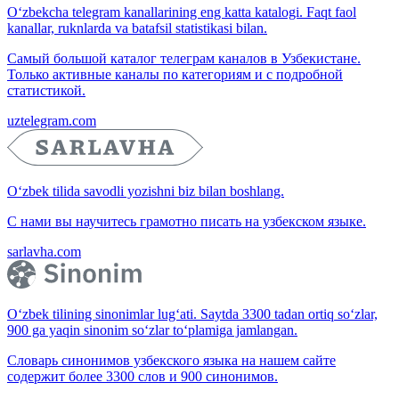
O‘zbekcha telegram kanallarining eng katta katalogi. Faqt faol
kanallar, ruknlarda va batafsil statistikasi bilan.
Самый большой каталог телеграм каналов в Узбекистане.
Только активные каналы по категориям и с подробной
статистикой.
uztelegram.com
O‘zbek tilida savodli yozishni biz bilan boshlang.
С нами вы научитесь грамотно писать на узбекском языке.
sarlavha.com
O‘zbek tilining sinonimlar lug‘ati. Saytda 3300 tadan ortiq so‘zlar,
900 ga yaqin sinonim so‘zlar to‘plamiga jamlangan.
Словарь синонимов узбекского языка на нашем сайте
содержит более 3300 слов и 900 синонимов.