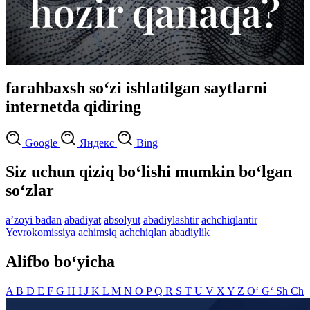
farahbaxsh so‘zi ishlatilgan saytlarni
internetda qidiring
Google
Яндекс
Bing
Siz uchun qiziq bo‘lishi mumkin bo‘lgan
so‘zlar
aʼzoyi badan
abadiyat
absolyut
abadiylashtir
achchiqlantir
Yevrokomissiya
achimsiq
achchiqlan
abadiylik
Alifbo bo‘yicha
A
B
D
E
F
G
H
I
J
K
L
M
N
O
P
Q
R
S
T
U
V
X
Y
Z
O‘
G‘
Sh
Ch