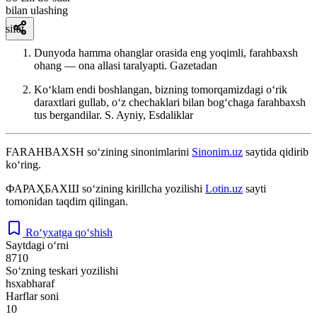
bilan ulashing
sifat
Dunyoda hamma ohanglar orasida eng yoqimli, farahbaxsh
ohang — ona allasi taralyapti.
Gazetadan
Koʻklam endi boshlangan, bizning tomorqamizdagi oʻrik
daraxtlari gullab, oʻz chechaklari bilan bogʻchaga farahbaxsh
tus bergandilar.
S. Ayniy, Esdaliklar
FARAHBAXSH
so‘zining sinonimlarini
Sinonim.uz
saytida qidirib
ko‘ring.
ФАРАҲБАХШ
so‘zining kirillcha yozilishi
Lotin.uz
sayti
tomonidan taqdim qilingan.
Ro‘yxatga qo‘shish
Saytdagi o‘rni
8710
So‘zning teskari yozilishi
hsxabharaf
Harflar soni
10