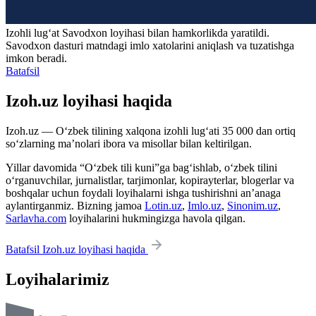
Izohli lugʻat
Savodxon
loyihasi bilan hamkorlikda yaratildi.
Savodxon dasturi matndagi imlo xatolarini aniqlash va tuzatishga
imkon beradi.
Batafsil
Izoh.uz loyihasi haqida
Izoh.uz — O‘zbek tilining xalqona izohli lug‘ati 35 000 dan ortiq
so‘zlarning ma’nolari ibora va misollar bilan keltirilgan.
Yillar davomida “O‘zbek tili kuni”ga bag‘ishlab, o‘zbek tilini
o‘rganuvchilar, jurnalistlar, tarjimonlar, kopirayterlar, blogerlar va
boshqalar uchun foydali loyihalarni ishga tushirishni an’anaga
aylantirganmiz. Bizning jamoa
Lotin.uz
,
Imlo.uz
,
Sinonim.uz
,
Sarlavha.com
loyihalarini hukmingizga havola qilgan.
Batafsil Izoh.uz loyihasi haqida
Loyihalarimiz