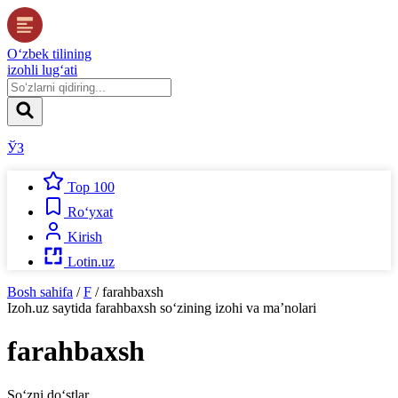
O‘zbek tilining
izohli lug‘ati
ЎЗ
Top 100
Ro‘yxat
Kirish
Lotin.uz
Bosh sahifa
/
F
/
farahbaxsh
Izoh.uz
saytida
farahbaxsh
so‘zining izohi va ma’nolari
farahbaxsh
So‘zni do‘stlar