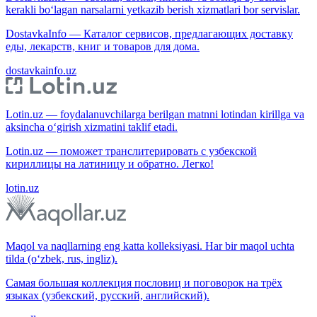
kerakli bo‘lagan narsalarni yetkazib berish xizmatlari bor servislar.
DostavkaInfo — Каталог сервисов, предлагающих доставку
еды, лекарств, книг и товаров для дома.
dostavkainfo.uz
Lotin.uz — foydalanuvchilarga berilgan matnni lotindan kirillga va
aksincha o‘girish xizmatini taklif etadi.
Lotin.uz — поможет транслитерировать с узбекской
кириллицы на латиницу и обратно. Легко!
lotin.uz
Maqol va naqllarning eng katta kolleksiyasi. Har bir maqol uchta
tilda (o‘zbek, rus, ingliz).
Самая большая коллекция пословиц и поговорок на трёх
языках (узбекский, русский, английский).