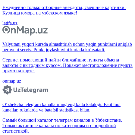
Ежедневно только отборные анекдоты, смешные картинки.
Кузница юмора на узбекском языке!
latifa.uz
Valyutani yuqori kursda almashtirish uchun yaqin punktlarni aniqlab
beruvchi servis. Punkt joylashuvini kartada ko‘rsatadi.
Сервис, помогающий найти ближайшие пункты обмена
валюты с выгодным курсом. Покажет местоположение пункта
прямо на карте.
onmap.uz
O‘zbekcha telegram kanallarining eng katta katalogi. Faqt faol
kanallar, ruknlarda va batafsil statistikasi bilan.
Самый большой каталог телеграм каналов в Узбекистане.
Только активные каналы по категориям и с подробной
статистикой.