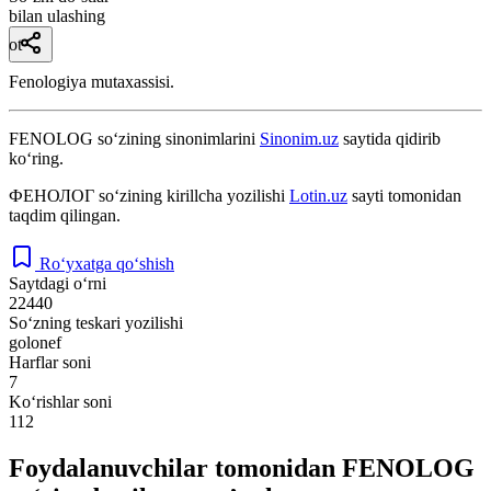
bilan ulashing
ot
Fenologiya mutaxassisi.
FENOLOG
so‘zining sinonimlarini
Sinonim.uz
saytida qidirib
ko‘ring.
ФЕНОЛОГ
so‘zining kirillcha yozilishi
Lotin.uz
sayti tomonidan
taqdim qilingan.
Ro‘yxatga qo‘shish
Saytdagi o‘rni
22440
So‘zning teskari yozilishi
golonef
Harflar soni
7
Ko‘rishlar soni
112
Foydalanuvchilar tomonidan FENOLOG