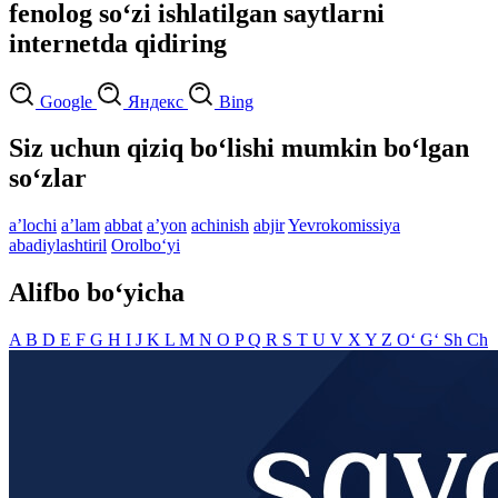
fenolog so‘zi ishlatilgan saytlarni
internetda qidiring
Google
Яндекс
Bing
Siz uchun qiziq bo‘lishi mumkin bo‘lgan
so‘zlar
aʼlochi
aʼlam
abbat
aʼyon
achinish
abjir
Yevrokomissiya
abadiylashtiril
Orolbo‘yi
Alifbo bo‘yicha
A
B
D
E
F
G
H
I
J
K
L
M
N
O
P
Q
R
S
T
U
V
X
Y
Z
O‘
G‘
Sh
Ch