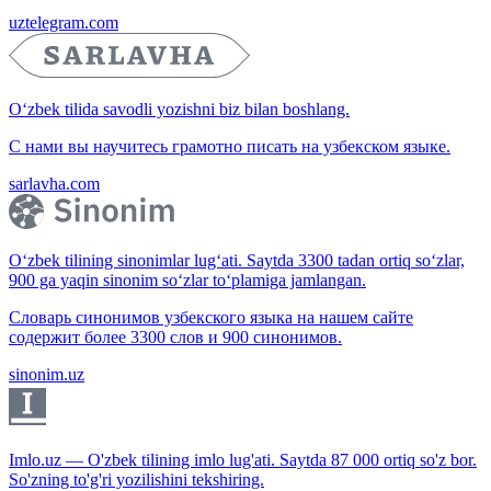
uztelegram.com
O‘zbek tilida savodli yozishni biz bilan boshlang.
С нами вы научитесь грамотно писать на узбекском языке.
sarlavha.com
O‘zbek tilining sinonimlar lug‘ati. Saytda 3300 tadan ortiq so‘zlar,
900 ga yaqin sinonim so‘zlar to‘plamiga jamlangan.
Словарь синонимов узбекского языка на нашем сайте
содержит более 3300 слов и 900 синонимов.
sinonim.uz
Imlo.uz — O'zbek tilining imlo lug'ati. Saytda 87 000 ortiq so'z bor.
So'zning to'g'ri yozilishini tekshiring.