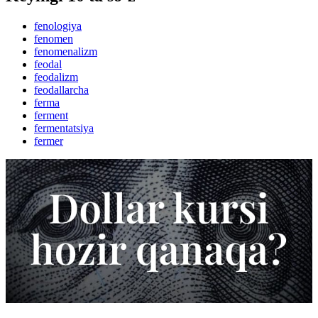
fenologiya
fenomen
fenomenalizm
feodal
feodalizm
feodallarcha
ferma
ferment
fermentatsiya
fermer