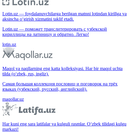
Lotin.uz — foydalanuvchilarga berilgan matnni lotindan kirillga va
aksincha o‘girish xizmatini taklif etadi.
Lotin.uz — поможет транслитерировать с узбекской
кириллицы на латиницу и обратно. Легко!
lotin.uz
Maqol va naqllarning eng katta kolleksiyasi. Har bir maqol uchta
tilda (o‘zbek, rus, ingliz).
Самая большая коллекция пословиц и поговорок на трёх
языках (узбекский, русский, английский).
maqollar.uz
Har kuni eng sara latifalar va kulguli rasmlar. O‘zbek tilidagi kulgu
markazi!