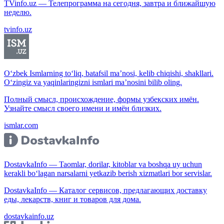
TVinfo.uz — Телепрограмма на сегодня, завтра и ближайшую
неделю.
tvinfo.uz
O‘zbek Ismlarning to‘liq, batafsil ma’nosi, kelib chiqishi, shakllari.
O‘zingiz va yaqinlaringizni ismlari ma’nosini bilib oling.
Полный смысл, происхождение, формы узбекских имён.
Узнайте смысл своего имени и имён близких.
ismlar.com
DostavkaInfo — Taomlar, dorilar, kitoblar va boshqa uy uchun
kerakli bo‘lagan narsalarni yetkazib berish xizmatlari bor servislar.
DostavkaInfo — Каталог сервисов, предлагающих доставку
еды, лекарств, книг и товаров для дома.
dostavkainfo.uz