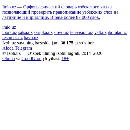
Imlo.uz — Орфографический словарь узбекского языка
позволяющий проверить правописание узбекских слов на
латинице и кириллице. В базе более 87 000 слов.
imlo.uz
ibora.uz
salsa.uz
skripka.uz
slovo.uz
television.uz
vatt.uz
iboralar.uz
resumes.uz
havo.uz
Izoh.uz saytining bazasida jami
36 175
ta so‘z bor
Aloqa
Telegram
© Izoh.uz — O‘zbek tilining izohli lug‘ati, 2014–2026
Obuna
va
GoodGroup
loyihasi.
18+