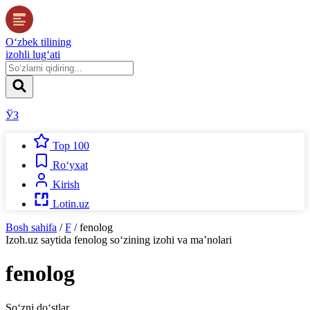
O‘zbek tilining
izohli lug‘ati
ЎЗ
Top 100
Ro‘yxat
Kirish
Lotin.uz
Bosh sahifa
/
F
/
fenolog
Izoh.uz
saytida
fenolog
so‘zining izohi va ma’nolari
fenolog
So‘zni do‘stlar