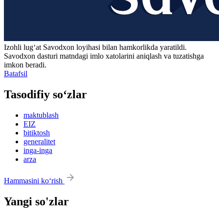
Izohli lugʻat
Savodxon
loyihasi bilan hamkorlikda yaratildi.
Savodxon dasturi matndagi imlo xatolarini aniqlash va tuzatishga
imkon beradi.
Batafsil
Tasodifiy so‘zlar
maktublash
EIZ
bitiktosh
generalitet
inga-inga
arza
Hammasini ko‘rish
Yangi so'zlar