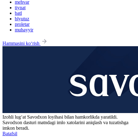
mehvar
tiynat
batl
blyutuz
proletar
muhayyir
Hammasini ko‘rish
Izohli lugʻat
Savodxon
loyihasi bilan hamkorlikda yaratildi.
Savodxon dasturi matndagi imlo xatolarini aniqlash va tuzatishga
imkon beradi.
Batafsil