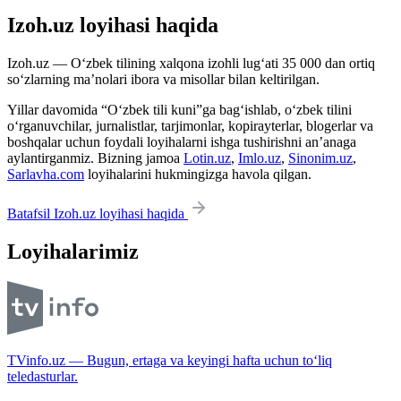
Izoh.uz loyihasi haqida
Izoh.uz — O‘zbek tilining xalqona izohli lug‘ati 35 000 dan ortiq
so‘zlarning ma’nolari ibora va misollar bilan keltirilgan.
Yillar davomida “O‘zbek tili kuni”ga bag‘ishlab, o‘zbek tilini
o‘rganuvchilar, jurnalistlar, tarjimonlar, kopirayterlar, blogerlar va
boshqalar uchun foydali loyihalarni ishga tushirishni an’anaga
aylantirganmiz. Bizning jamoa
Lotin.uz
,
Imlo.uz
,
Sinonim.uz
,
Sarlavha.com
loyihalarini hukmingizga havola qilgan.
Batafsil Izoh.uz loyihasi haqida
Loyihalarimiz
TVinfo.uz — Bugun, ertaga va keyingi hafta uchun to‘liq
teledasturlar.