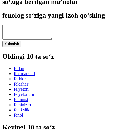
so‘ziga berilgan ma’nolar
fenolog so‘ziga yangi izoh qo‘shing
Yuborish
Oldingi 10 ta so‘z
feʼlan
feldmarshal
feʼldor
feldsher
felyeton
felyetonchi
feminist
feminizm
fenikslik
fenol
Keyingi 10 ta so‘z