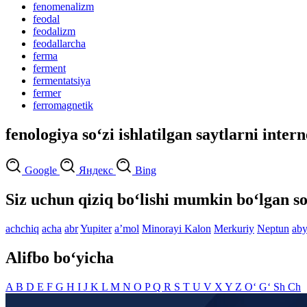
fenomenalizm
feodal
feodalizm
feodallarcha
ferma
ferment
fermentatsiya
fermer
ferromagnetik
fenologiya so‘zi ishlatilgan saytlarni inter
Google
Яндекс
Bing
Siz uchun qiziq bo‘lishi mumkin bo‘lgan so
achchiq
acha
abr
Yupiter
aʼmol
Minorayi Kalon
Merkuriy
Neptun
aby
Alifbo bo‘yicha
A
B
D
E
F
G
H
I
J
K
L
M
N
O
P
Q
R
S
T
U
V
X
Y
Z
O‘
G‘
Sh
Ch