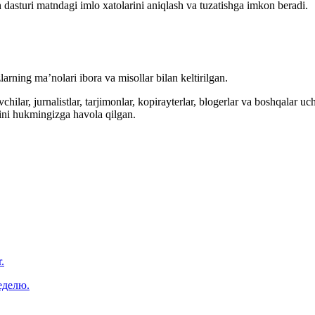
 dasturi matndagi imlo xatolarini aniqlash va tuzatishga imkon beradi.
arning ma’nolari ibora va misollar bilan keltirilgan.
hilar, jurnalistlar, tarjimonlar, kopirayterlar, blogerlar va boshqalar u
ini hukmingizga havola qilgan.
.
еделю.