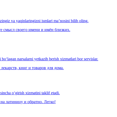
‘zingiz va yaqinlaringizni ismlari ma’nosini bilib oling.
е смысл своего имени и имён близких.
o‘lagan narsalarni yetkazib berish xizmatlari bor servislar.
лекарств, книг и товаров для дома.
ncha o‘girish xizmatini taklif etadi.
на латиницу и обратно. Легко!