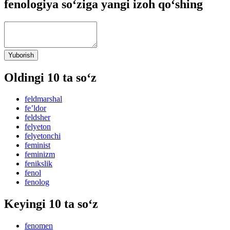
fenologiya so‘ziga yangi izoh qo‘shing
Yuborish
Oldingi 10 ta so‘z
feldmarshal
feʼldor
feldsher
felyeton
felyetonchi
feminist
feminizm
fenikslik
fenol
fenolog
Keyingi 10 ta so‘z
fenomen