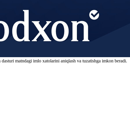
 dasturi matndagi imlo xatolarini aniqlash va tuzatishga imkon beradi.