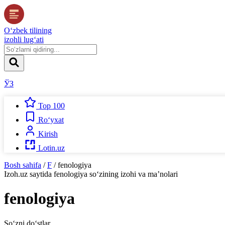
O‘zbek tilining
izohli lug‘ati
ЎЗ
Top 100
Ro‘yxat
Kirish
Lotin.uz
Bosh sahifa
/
F
/
fenologiya
Izoh.uz
saytida
fenologiya
so‘zining izohi va ma’nolari
fenologiya
So‘zni do‘stlar