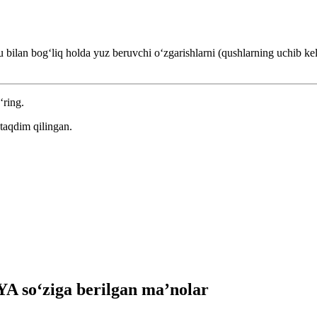
shu bilan bogʻliq holda yuz beruvchi oʻzgarishlarni (qushlarning uchib ke
‘ring.
taqdim qilingan.
 so‘ziga berilgan ma’nolar