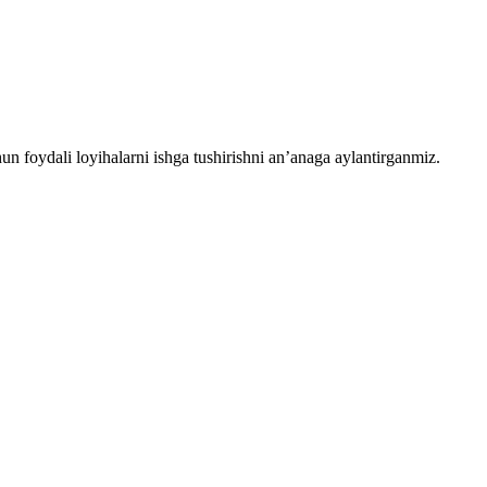
chun foydali loyihalarni ishga tushirishni an’anaga aylantirganmiz.