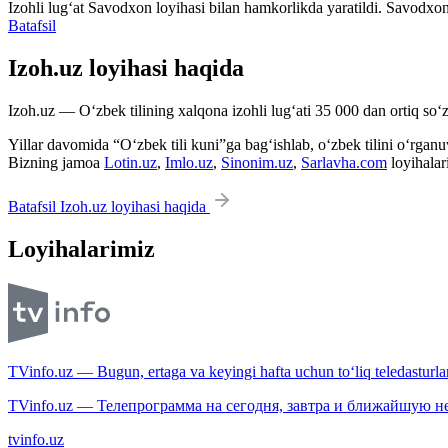
Izohli lugʻat
Savodxon
loyihasi bilan hamkorlikda yaratildi. Savodxon
Batafsil
Izoh.uz loyihasi haqida
Izoh.uz — O‘zbek tilining xalqona izohli lug‘ati 35 000 dan ortiq so‘zl
Yillar davomida “O‘zbek tili kuni”ga bag‘ishlab, o‘zbek tilini o‘rganuvc
Bizning jamoa
Lotin.uz
,
Imlo.uz
,
Sinonim.uz
,
Sarlavha.com
loyihalar
Batafsil Izoh.uz loyihasi haqida
Loyihalarimiz
TVinfo.uz — Bugun, ertaga va keyingi hafta uchun to‘liq teledasturlar
TVinfo.uz — Телепрограмма на сегодня, завтра и ближайшую н
tvinfo.uz