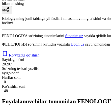
bilan ulashing
ot
Biologiyaning jonli tabiatga yil fasllari almashinuvining taʼsirini va 
boʻlimi.
FENOLOGIYA
so‘zining sinonimlarini
Sinonim.uz
saytida qidirib ko
ФЕНОЛОГИЯ
so‘zining kirillcha yozilishi
Lotin.uz
sayti tomonidan 
Ro‘yxatga qo‘shish
Saytdagi o‘rni
20207
So‘zning teskari yozilishi
ayigolonef
Harflar soni
10
Ko‘rishlar soni
148
Foydalanuvchilar tomonidan FENOLOGIYA