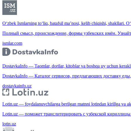
O‘zbek Ismlarning to‘liq, batafsil ma’nosi, kelib chiqishi, shakllari. O
Полный смысл, происхождение, формы узбекских имён. Узнайт
ismlar.com
DostavkaInfo — Taomlar, dorilar, kitoblar va boshqa uy uchun kerakli b
DostavkaInfo — Каталог сервисов, предлагающих доставку еды, 
dostavkainfo.uz
Lotin.uz — foydalanuvchilarga berilgan matnni lotindan kirillga va aksi
Lotin.uz — поможет транслитерировать с узбекской кириллицы 
lotin.uz