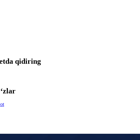
netda qidiring
‘zlar
ot