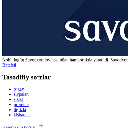
Izohli lugʻat
Savodxon
loyihasi bilan hamkorlikda yaratildi. Savodxon
Batafsil
Tasodifiy so‘zlar
o‘gay
siypalan
sizlat
promille
tig‘izla
kishanlat
Hammasini ko‘rish