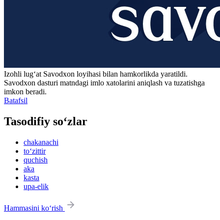
Izohli lugʻat
Savodxon
loyihasi bilan hamkorlikda yaratildi.
Savodxon dasturi matndagi imlo xatolarini aniqlash va tuzatishga
imkon beradi.
Batafsil
Tasodifiy so‘zlar
chakanachi
to‘zittir
quchish
aka
kasta
upa-elik
Hammasini ko‘rish