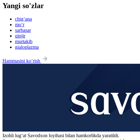
Yangi so'zlar
chig‘ana
mo‘r
sarbasar
qinjir
murtakib
gialoplazma
Hammasini ko‘rish
Izohli lugʻat
Savodxon
loyihasi bilan hamkorlikda yaratildi.