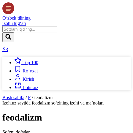
O‘zbek tilining
izohli lug‘ati
ЎЗ
Top 100
Ro‘yxat
Kirish
Lotin.uz
Bosh sahifa
/
F
/
feodalizm
Izoh.uz
saytida
feodalizm
so‘zining izohi va ma’nolari
feodalizm
So‘zni do‘stlar