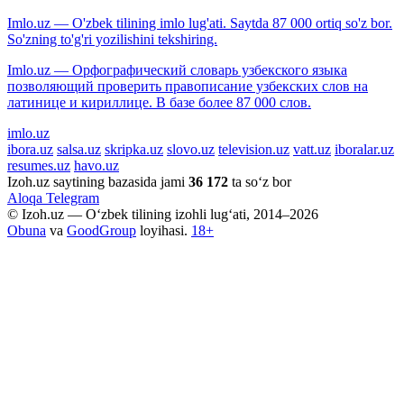
Imlo.uz — O'zbek tilining imlo lug'ati. Saytda 87 000 ortiq so'z bor.
So'zning to'g'ri yozilishini tekshiring.
Imlo.uz — Орфографический словарь узбекского языка
позволяющий проверить правописание узбекских слов на
латинице и кириллице. В базе более 87 000 слов.
imlo.uz
ibora.uz
salsa.uz
skripka.uz
slovo.uz
television.uz
vatt.uz
iboralar.uz
resumes.uz
havo.uz
Izoh.uz saytining bazasida jami
36 172
ta so‘z bor
Aloqa
Telegram
© Izoh.uz — O‘zbek tilining izohli lug‘ati, 2014–2026
Obuna
va
GoodGroup
loyihasi.
18+