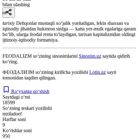
bilan ulashing
ot
tarixiy
Dehqonlar mustaqil xoʻjalik yuritadigan, lekin shaxsan va
iqtisodiy jihatdan hukmron sinfga — katta yer-mulk egalariga qaram
boʻlib, ularga feodal renta toʻlaydigan, tarixan kapitalizmdan oldingi
ijtimoiy-iqtisodiy formatsiya.
FEODALIZM
so‘zining sinonimlarini
Sinonim.uz
saytida qidirib
ko‘ring.
ФЕОДАЛИЗМ
so‘zining kirillcha yozilishi
Lotin.uz
sayti
tomonidan taqdim qilingan.
Ro‘yxatga qo‘shish
Saytdagi o‘rni
18599
So‘zning teskari yozilishi
mziladoef
Harflar soni
9
Ko‘rishlar soni
950