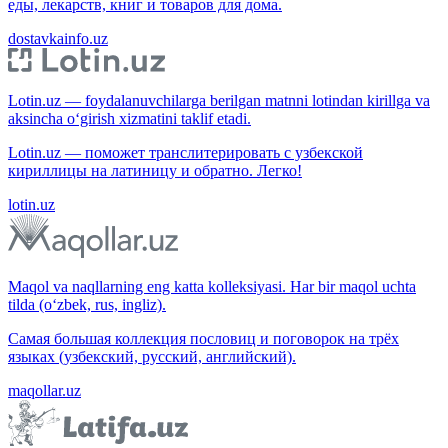
еды, лекарств, книг и товаров для дома.
dostavkainfo.uz
Lotin.uz — foydalanuvchilarga berilgan matnni lotindan kirillga va
aksincha o‘girish xizmatini taklif etadi.
Lotin.uz — поможет транслитерировать с узбекской
кириллицы на латиницу и обратно. Легко!
lotin.uz
Maqol va naqllarning eng katta kolleksiyasi. Har bir maqol uchta
tilda (o‘zbek, rus, ingliz).
Самая большая коллекция пословиц и поговорок на трёх
языках (узбекский, русский, английский).
maqollar.uz