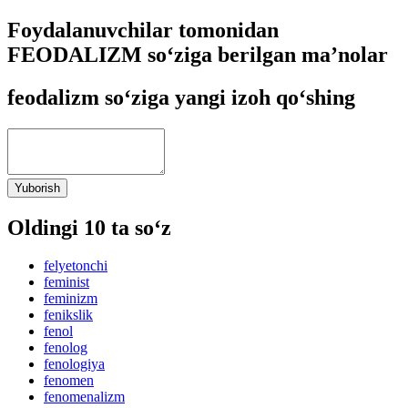
Foydalanuvchilar tomonidan
FEODALIZM so‘ziga berilgan ma’nolar
feodalizm so‘ziga yangi izoh qo‘shing
Yuborish
Oldingi 10 ta so‘z
felyetonchi
feminist
feminizm
fenikslik
fenol
fenolog
fenologiya
fenomen
fenomenalizm