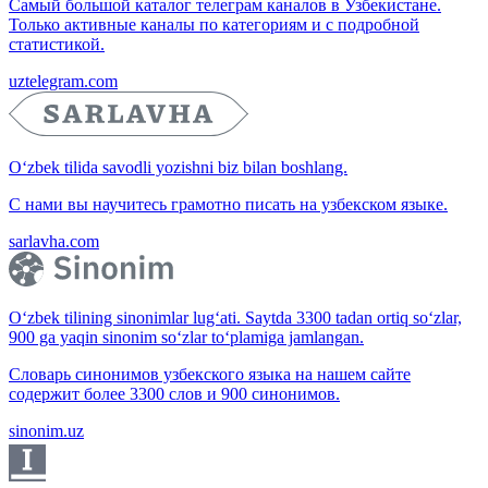
Самый большой каталог телеграм каналов в Узбекистане.
Только активные каналы по категориям и с подробной
статистикой.
uztelegram.com
O‘zbek tilida savodli yozishni biz bilan boshlang.
С нами вы научитесь грамотно писать на узбекском языке.
sarlavha.com
O‘zbek tilining sinonimlar lug‘ati. Saytda 3300 tadan ortiq so‘zlar,
900 ga yaqin sinonim so‘zlar to‘plamiga jamlangan.
Словарь синонимов узбекского языка на нашем сайте
содержит более 3300 слов и 900 синонимов.
sinonim.uz