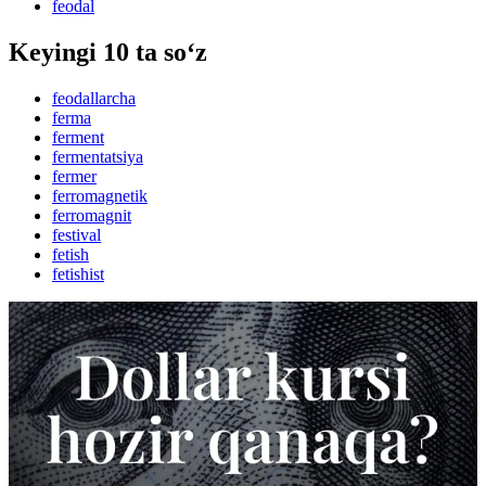
feodal
Keyingi 10 ta so‘z
feodallarcha
ferma
ferment
fermentatsiya
fermer
ferromagnetik
ferromagnit
festival
fetish
fetishist