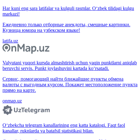
Har kuni eng sara latifalar va kulguli rasmlar. O‘zbek tilidagi kulgu
markazi!
Ежедневно только отборные анекдоты, смешные картинки.
Кузница юмора на узбекском языке!
latifa.uz
Valyutani yuqori kursda almashtirish uchun yaqin punktlarni aniqlab
beruvchi servis. Punkt joylashuvini kartada ko‘rsatadi.
Сервис, помогающий найти ближайшие пункты обмена
валюты с выгодным курсом. Покажет местоположение пункта
прямо на карте.
onmap.uz
O‘zbekcha telegram kanallarining eng katta katalogi. Faqt faol
kanallar, ruknlarda va batafsil statistikasi bilan.