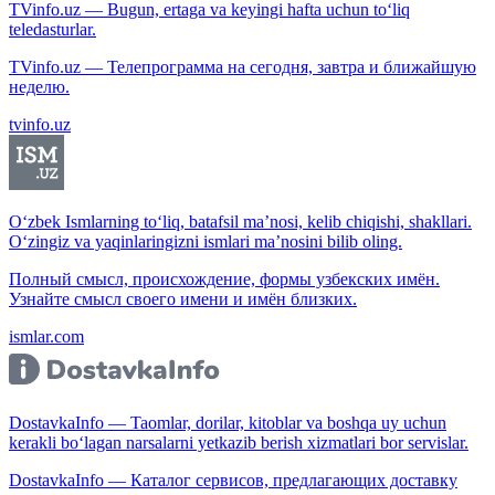
TVinfo.uz — Bugun, ertaga va keyingi hafta uchun to‘liq
teledasturlar.
TVinfo.uz — Телепрограмма на сегодня, завтра и ближайшую
неделю.
tvinfo.uz
O‘zbek Ismlarning to‘liq, batafsil ma’nosi, kelib chiqishi, shakllari.
O‘zingiz va yaqinlaringizni ismlari ma’nosini bilib oling.
Полный смысл, происхождение, формы узбекских имён.
Узнайте смысл своего имени и имён близких.
ismlar.com
DostavkaInfo — Taomlar, dorilar, kitoblar va boshqa uy uchun
kerakli bo‘lagan narsalarni yetkazib berish xizmatlari bor servislar.
DostavkaInfo — Каталог сервисов, предлагающих доставку