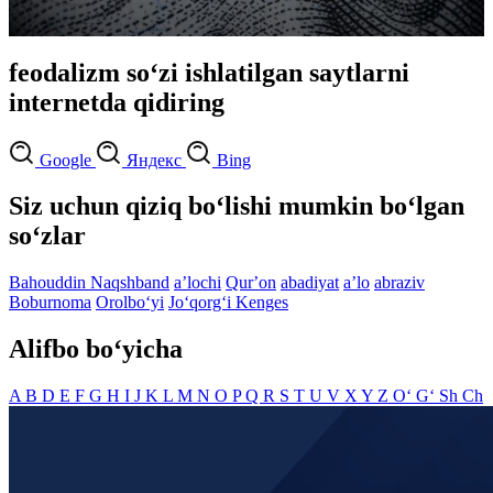
feodalizm so‘zi ishlatilgan saytlarni
internetda qidiring
Google
Яндекс
Bing
Siz uchun qiziq bo‘lishi mumkin bo‘lgan
so‘zlar
Bahouddin Naqshband
aʼlochi
Qurʼon
abadiyat
aʼlo
abraziv
Boburnoma
Orolbo‘yi
Jo‘qorg‘i Kenges
Alifbo bo‘yicha
A
B
D
E
F
G
H
I
J
K
L
M
N
O
P
Q
R
S
T
U
V
X
Y
Z
O‘
G‘
Sh
Ch