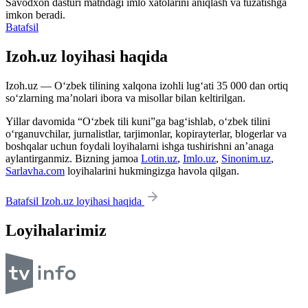
Savodxon dasturi matndagi imlo xatolarini aniqlash va tuzatishga
imkon beradi.
Batafsil
Izoh.uz loyihasi haqida
Izoh.uz — O‘zbek tilining xalqona izohli lug‘ati 35 000 dan ortiq
so‘zlarning ma’nolari ibora va misollar bilan keltirilgan.
Yillar davomida “O‘zbek tili kuni”ga bag‘ishlab, o‘zbek tilini
o‘rganuvchilar, jurnalistlar, tarjimonlar, kopirayterlar, blogerlar va
boshqalar uchun foydali loyihalarni ishga tushirishni an’anaga
aylantirganmiz. Bizning jamoa
Lotin.uz
,
Imlo.uz
,
Sinonim.uz
,
Sarlavha.com
loyihalarini hukmingizga havola qilgan.
Batafsil Izoh.uz loyihasi haqida
Loyihalarimiz