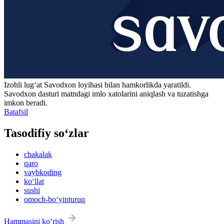
Izohli lugʻat
Savodxon
loyihasi bilan hamkorlikda yaratildi.
Savodxon dasturi matndagi imlo xatolarini aniqlash va tuzatishga
imkon beradi.
Batafsil
Tasodifiy so‘zlar
chakalak
qaro
vaybkoding
ko‘llat
sushi
omoch-bo‘yinturuq
Hammasini ko‘rish