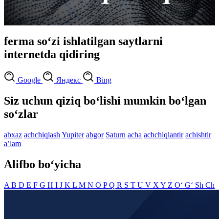
ferma so‘zi ishlatilgan saytlarni
internetda qidiring
Google
Яндекс
Bing
Siz uchun qiziq bo‘lishi mumkin bo‘lgan
so‘zlar
abxaz
achchiqlash
Yupiter
abgor
Saturn
acha
achchiqlantir
achishtir
aʼlam
Alifbo bo‘yicha
A
B
D
E
F
G
H
I
J
K
L
M
N
O
P
Q
R
S
T
U
V
X
Y
Z
O‘
G‘
Sh
Ch