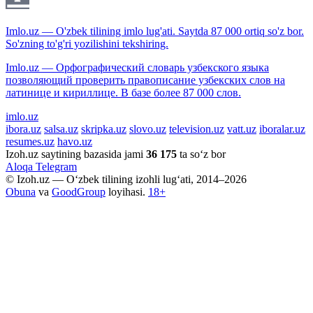
Imlo.uz — O'zbek tilining imlo lug'ati. Saytda 87 000 ortiq so'z bor.
So'zning to'g'ri yozilishini tekshiring.
Imlo.uz — Орфографический словарь узбекского языка
позволяющий проверить правописание узбекских слов на
латинице и кириллице. В базе более 87 000 слов.
imlo.uz
ibora.uz
salsa.uz
skripka.uz
slovo.uz
television.uz
vatt.uz
iboralar.uz
resumes.uz
havo.uz
Izoh.uz saytining bazasida jami
36 175
ta so‘z bor
Aloqa
Telegram
© Izoh.uz — O‘zbek tilining izohli lug‘ati, 2014–2026
Obuna
va
GoodGroup
loyihasi.
18+