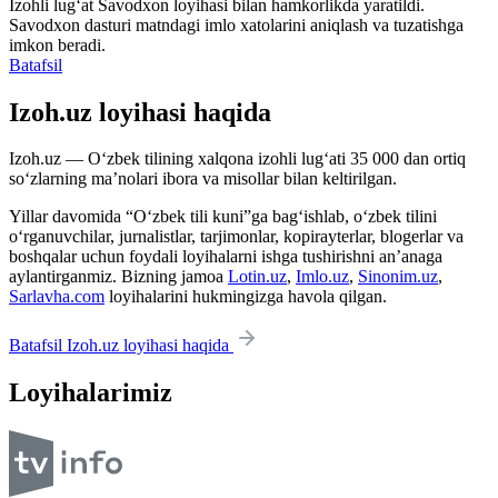
Izohli lugʻat
Savodxon
loyihasi bilan hamkorlikda yaratildi.
Savodxon dasturi matndagi imlo xatolarini aniqlash va tuzatishga
imkon beradi.
Batafsil
Izoh.uz loyihasi haqida
Izoh.uz — O‘zbek tilining xalqona izohli lug‘ati 35 000 dan ortiq
so‘zlarning ma’nolari ibora va misollar bilan keltirilgan.
Yillar davomida “O‘zbek tili kuni”ga bag‘ishlab, o‘zbek tilini
o‘rganuvchilar, jurnalistlar, tarjimonlar, kopirayterlar, blogerlar va
boshqalar uchun foydali loyihalarni ishga tushirishni an’anaga
aylantirganmiz. Bizning jamoa
Lotin.uz
,
Imlo.uz
,
Sinonim.uz
,
Sarlavha.com
loyihalarini hukmingizga havola qilgan.
Batafsil Izoh.uz loyihasi haqida
Loyihalarimiz