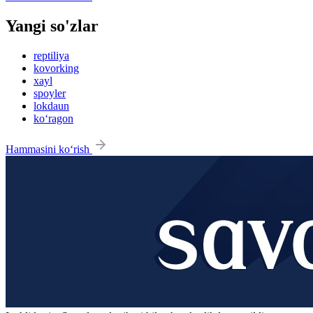
Yangi so'zlar
reptiliya
kovorking
xayl
spoyler
lokdaun
ko‘ragon
Hammasini ko‘rish