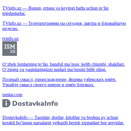
TVinfo.uz — Bugun, ertaga va keyingi hafta uchun to‘liq
teledasturlar.
TVinfo.uz — Телепрограмма на сегодня, завтра и ближайшую
неделю.
tvinfo.uz
O‘zbek Ismlarning to‘liq, batafsil ma’nosi, kelib chiqishi, shakllari.
O‘zingiz va yaqinlaringizni ismlari ma’nosini bilib oling.
Полный смысл, происхождение, формы узбекских имён.
Узнайте смысл своего имени и имён близких.
ismlar.com
DostavkaInfo — Taomlar, dorilar, kitoblar va boshqa uy uchun
kerakli bo‘lagan narsalarni yetkazib berish xizmatlari bor servislar.