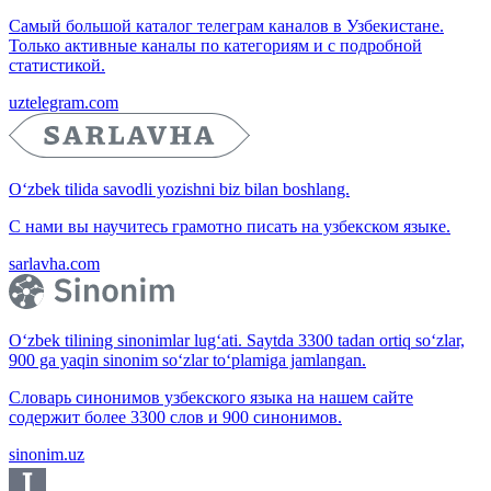
Самый большой каталог телеграм каналов в Узбекистане.
Только активные каналы по категориям и с подробной
статистикой.
uztelegram.com
O‘zbek tilida savodli yozishni biz bilan boshlang.
С нами вы научитесь грамотно писать на узбекском языке.
sarlavha.com
O‘zbek tilining sinonimlar lug‘ati. Saytda 3300 tadan ortiq so‘zlar,
900 ga yaqin sinonim so‘zlar to‘plamiga jamlangan.
Словарь синонимов узбекского языка на нашем сайте
содержит более 3300 слов и 900 синонимов.
sinonim.uz