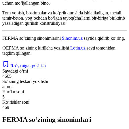
uchun moʻljallangan bino.
Tom yopish, bostirmalar va koʻprik qurishda ishlatiladigan, metall,
temir-beton, yogʻochdan boʻlgan tayoq(cha)larni bir-biriga biriktirib
yasaladigan qurilish konstruksiyasi.
FERMA
so‘zining sinonimlarini
Sinonim.uz
saytida qidirib ko‘ring.
ФЕРМА
so‘zining kirillcha yozilishi
Lotin.uz
sayti tomonidan
taqdim qilingan.
Ro‘yxatga qo‘shish
Saytdagi o‘rni
4665
So‘zning teskari yozilishi
amref
Harflar soni
5
Ko‘rishlar soni
469
FERMA so‘zining sinonimlari