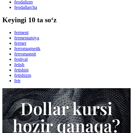
feodalizm
feodallarcha
Keyingi 10 ta so‘z
ferment
fermentatsiya
fermer
ferromagnetik
ferromagnit
festival
fetish
fetishist
fetishizm
fetr