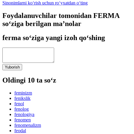
Sinonimlarni ko‘rish uchun ro‘yxatdan o‘ting
Foydalanuvchilar tomonidan FERMA
so‘ziga berilgan ma’nolar
ferma so‘ziga yangi izoh qo‘shing
Yuborish
Oldingi 10 ta so‘z
feminizm
fenikslik
fenol
fenolog
fenologiya
fenomen
fenomenalizm
feodal