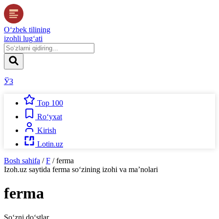
O‘zbek tilining
izohli lug‘ati
ЎЗ
Top 100
Ro‘yxat
Kirish
Lotin.uz
Bosh sahifa
/
F
/
ferma
Izoh.uz
saytida
ferma
so‘zining izohi va ma’nolari
ferma
So‘zni do‘stlar