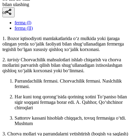
bilan ulashing
ot
ferma (I)
ferma (II)
1. Bozor iqtisodiyoti mamlakatlarida oʻz mulkida yoki ijaraga
olingan yerda xoʻjalik faoliyati bilan shugʻullanadigan fermerga
tegishli boʻlgan xususiy qishloq xoʻjalik korxonasi.
2.
tarixiy
Chorvachilik mahsulotlari ishlab chiqarish va chorva
mollarini parvarish qilish bilan shugʻullanadigan ixtisoslashgan
qishloq xoʻjalik korxonasi yoki boʻlinmasi.
Parrandachilik fermasi. Chorvachilik fermasi. Naslchilik
fermasi.
Har kuni tong qorongʻisida qorining xotini Toʻpaniso bilan
sigir soqqani fermaga borar edi.
A. Qahhor, Qoʻshchinor
chiroqlari
Sattorov kassani hisoblab chiqqach, tovuq fermasiga oʻtdi.
Mushtum
3. Chorva mollari va parrandalarni yetishtirish (boqish va saqlash)