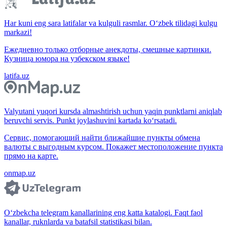
Har kuni eng sara latifalar va kulguli rasmlar. O‘zbek tilidagi kulgu
markazi!
Ежедневно только отборные анекдоты, смешные картинки.
Кузница юмора на узбекском языке!
latifa.uz
Valyutani yuqori kursda almashtirish uchun yaqin punktlarni aniqlab
beruvchi servis. Punkt joylashuvini kartada ko‘rsatadi.
Сервис, помогающий найти ближайшие пункты обмена
валюты с выгодным курсом. Покажет местоположение пункта
прямо на карте.
onmap.uz
O‘zbekcha telegram kanallarining eng katta katalogi. Faqt faol
kanallar, ruknlarda va batafsil statistikasi bilan.