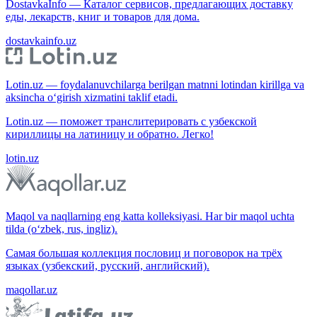
DostavkaInfo — Каталог сервисов, предлагающих доставку
еды, лекарств, книг и товаров для дома.
dostavkainfo.uz
Lotin.uz — foydalanuvchilarga berilgan matnni lotindan kirillga va
aksincha o‘girish xizmatini taklif etadi.
Lotin.uz — поможет транслитерировать с узбекской
кириллицы на латиницу и обратно. Легко!
lotin.uz
Maqol va naqllarning eng katta kolleksiyasi. Har bir maqol uchta
tilda (o‘zbek, rus, ingliz).
Самая большая коллекция пословиц и поговорок на трёх
языках (узбекский, русский, английский).
maqollar.uz