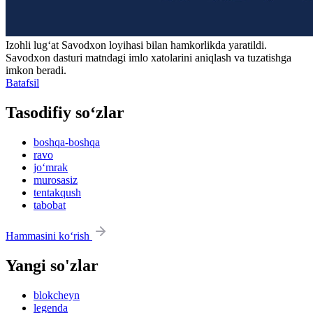
Izohli lugʻat
Savodxon
loyihasi bilan hamkorlikda yaratildi.
Savodxon dasturi matndagi imlo xatolarini aniqlash va tuzatishga
imkon beradi.
Batafsil
Tasodifiy so‘zlar
boshqa-boshqa
ravo
jo‘mrak
murosasiz
tentakqush
tabobat
Hammasini ko‘rish
Yangi so'zlar
blokcheyn
legenda