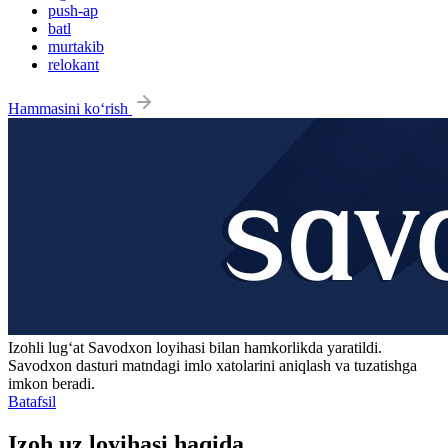
push-ap
batl
murtakib
relokant
Hammasini ko‘rish
Izohli lugʻat
Savodxon
loyihasi bilan hamkorlikda yaratildi.
Savodxon dasturi matndagi imlo xatolarini aniqlash va tuzatishga
imkon beradi.
Batafsil
Izoh.uz loyihasi haqida