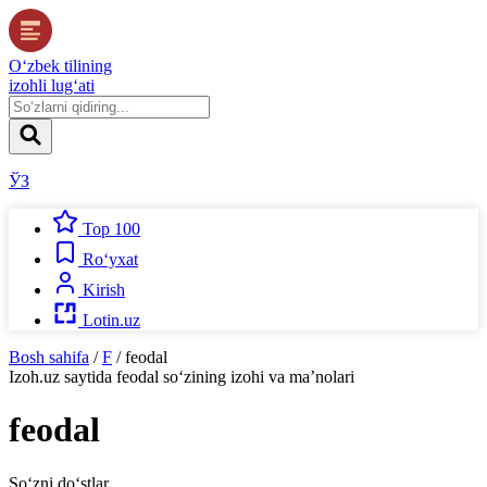
O‘zbek tilining
izohli lug‘ati
ЎЗ
Top 100
Ro‘yxat
Kirish
Lotin.uz
Bosh sahifa
/
F
/
feodal
Izoh.uz
saytida
feodal
so‘zining izohi va ma’nolari
feodal
So‘zni do‘stlar