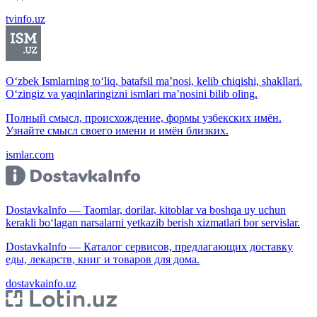
tvinfo.uz
O‘zbek Ismlarning to‘liq, batafsil ma’nosi, kelib chiqishi, shakllari.
O‘zingiz va yaqinlaringizni ismlari ma’nosini bilib oling.
Полный смысл, происхождение, формы узбекских имён.
Узнайте смысл своего имени и имён близких.
ismlar.com
DostavkaInfo — Taomlar, dorilar, kitoblar va boshqa uy uchun
kerakli bo‘lagan narsalarni yetkazib berish xizmatlari bor servislar.
DostavkaInfo — Каталог сервисов, предлагающих доставку
еды, лекарств, книг и товаров для дома.
dostavkainfo.uz