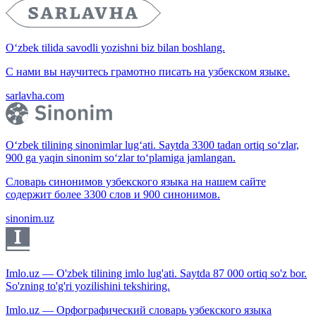
O‘zbek tilida savodli yozishni biz bilan boshlang.
С нами вы научитесь грамотно писать на узбекском языке.
sarlavha.com
O‘zbek tilining sinonimlar lug‘ati. Saytda 3300 tadan ortiq so‘zlar,
900 ga yaqin sinonim so‘zlar to‘plamiga jamlangan.
Словарь синонимов узбекского языка на нашем сайте
содержит более 3300 слов и 900 синонимов.
sinonim.uz
Imlo.uz — O'zbek tilining imlo lug'ati. Saytda 87 000 ortiq so'z bor.
So'zning to'g'ri yozilishini tekshiring.
Imlo.uz — Орфографический словарь узбекского языка