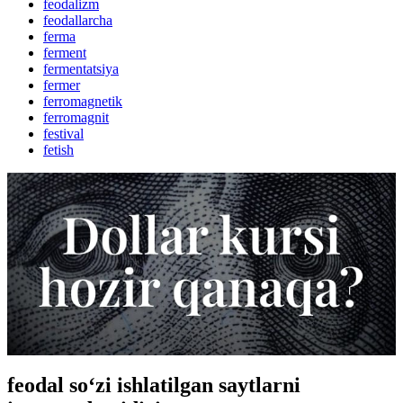
feodalizm
feodallarcha
ferma
ferment
fermentatsiya
fermer
ferromagnetik
ferromagnit
festival
fetish
feodal so‘zi ishlatilgan saytlarni