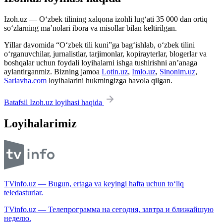
Izoh.uz — O‘zbek tilining xalqona izohli lug‘ati 35 000 dan ortiq
so‘zlarning ma’nolari ibora va misollar bilan keltirilgan.
Yillar davomida “O‘zbek tili kuni”ga bag‘ishlab, o‘zbek tilini
o‘rganuvchilar, jurnalistlar, tarjimonlar, kopirayterlar, blogerlar va
boshqalar uchun foydali loyihalarni ishga tushirishni an’anaga
aylantirganmiz. Bizning jamoa
Lotin.uz
,
Imlo.uz
,
Sinonim.uz
,
Sarlavha.com
loyihalarini hukmingizga havola qilgan.
Batafsil Izoh.uz loyihasi haqida
Loyihalarimiz
TVinfo.uz — Bugun, ertaga va keyingi hafta uchun to‘liq
teledasturlar.
TVinfo.uz — Телепрограмма на сегодня, завтра и ближайшую
неделю.