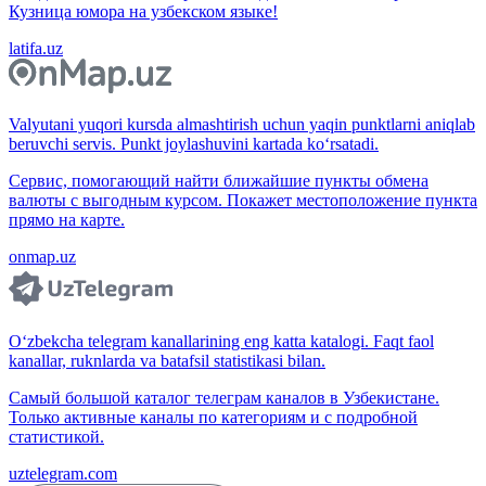
Кузница юмора на узбекском языке!
latifa.uz
Valyutani yuqori kursda almashtirish uchun yaqin punktlarni aniqlab
beruvchi servis. Punkt joylashuvini kartada ko‘rsatadi.
Сервис, помогающий найти ближайшие пункты обмена
валюты с выгодным курсом. Покажет местоположение пункта
прямо на карте.
onmap.uz
O‘zbekcha telegram kanallarining eng katta katalogi. Faqt faol
kanallar, ruknlarda va batafsil statistikasi bilan.
Самый большой каталог телеграм каналов в Узбекистане.
Только активные каналы по категориям и с подробной
статистикой.
uztelegram.com