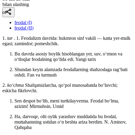
bilan ulashing
ot
feodal (I)
feodal (II)
1.
tar
. 1. Feodalizm davrida: hukmron sinf vakili — katta yer-mulk
egasi; zamindor; pomeshchik.
Bu davrda asosiy boylik hisoblangan yer, suv, oʻrmon va
oʻtloqlar feodalning qoʻlida edi.
Yangi tarix
Shundan keyin alamzada feodallarning shahzodaga ragʻbati
oshdi.
Fan va turmush
2.
koʻchma
Shafqatsizlarcha, qoʻpol munosabatda boʻluvchi;
eskicha fikrlovchi.
Sen despot boʻlib, meni turtkilayverma. Feodal boʻlma,
azizim!
Mirmuhsin, Umid
Ha, darvoqe, olti oylik yarashuv muddatida bu feodal,
muttahamning ustidan oʻn beshta ariza berdim.
N. Aminov,
Qahqaha