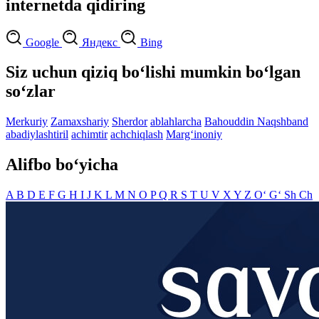
internetda qidiring
Google
Яндекс
Bing
Siz uchun qiziq bo‘lishi mumkin bo‘lgan
so‘zlar
Merkuriy
Zamaxshariy
Sherdor
ablahlarcha
Bahouddin Naqshband
abadiylashtiril
achimtir
achchiqlash
Marg‘inoniy
Alifbo bo‘yicha
A
B
D
E
F
G
H
I
J
K
L
M
N
O
P
Q
R
S
T
U
V
X
Y
Z
O‘
G‘
Sh
Ch