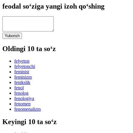
feodal so‘ziga yangi izoh qo‘shing
Yuborish
Oldingi 10 ta so‘z
felyeton
felyetonchi
feminist
feminizm
fenikslik
fenol
fenolog
fenologiya
fenomen
fenomenalizm
Keyingi 10 ta so‘z