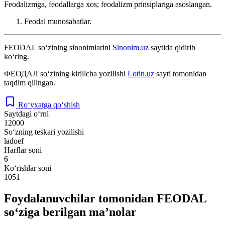
Feodalizmga, feodallarga xos; feodalizm prinsiplariga asoslangan.
Feodal munosabatlar.
FEODAL
so‘zining sinonimlarini
Sinonim.uz
saytida qidirib
ko‘ring.
ФЕОДАЛ
so‘zining kirillcha yozilishi
Lotin.uz
sayti tomonidan
taqdim qilingan.
Ro‘yxatga qo‘shish
Saytdagi o‘rni
12000
So‘zning teskari yozilishi
ladoef
Harflar soni
6
Ko‘rishlar soni
1051
Foydalanuvchilar tomonidan FEODAL
so‘ziga berilgan ma’nolar