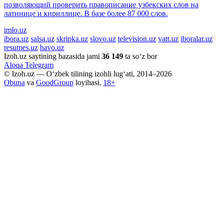
позволяющий проверить правописание узбекских слов на
латинице и кириллице. В базе более 87 000 слов.
imlo.uz
ibora.uz
salsa.uz
skripka.uz
slovo.uz
television.uz
vatt.uz
iboralar.uz
resumes.uz
havo.uz
Izoh.uz saytining bazasida jami
36 149
ta so‘z bor
Aloqa
Telegram
© Izoh.uz — O‘zbek tilining izohli lug‘ati, 2014–2026
Obuna
va
GoodGroup
loyihasi.
18+