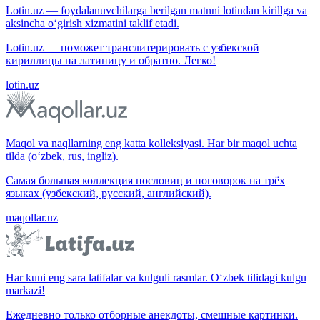
Lotin.uz — foydalanuvchilarga berilgan matnni lotindan kirillga va
aksincha o‘girish xizmatini taklif etadi.
Lotin.uz — поможет транслитерировать с узбекской
кириллицы на латиницу и обратно. Легко!
lotin.uz
Maqol va naqllarning eng katta kolleksiyasi. Har bir maqol uchta
tilda (o‘zbek, rus, ingliz).
Самая большая коллекция пословиц и поговорок на трёх
языках (узбекский, русский, английский).
maqollar.uz
Har kuni eng sara latifalar va kulguli rasmlar. O‘zbek tilidagi kulgu
markazi!
Ежедневно только отборные анекдоты, смешные картинки.