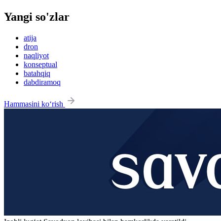
Yangi so'zlar
atija
dron
naqliyot
konseptual
batahqiq
dabdiramoq
Hammasini ko‘rish