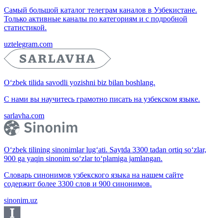
Самый большой каталог телеграм каналов в Узбекистане.
Только активные каналы по категориям и с подробной
статистикой.
uztelegram.com
O‘zbek tilida savodli yozishni biz bilan boshlang.
С нами вы научитесь грамотно писать на узбекском языке.
sarlavha.com
O‘zbek tilining sinonimlar lug‘ati. Saytda 3300 tadan ortiq so‘zlar,
900 ga yaqin sinonim so‘zlar to‘plamiga jamlangan.
Словарь синонимов узбекского языка на нашем сайте
содержит более 3300 слов и 900 синонимов.
sinonim.uz