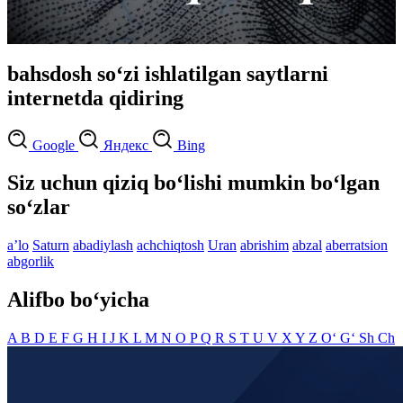
bahsdosh so‘zi ishlatilgan saytlarni
internetda qidiring
Google
Яндекс
Bing
Siz uchun qiziq bo‘lishi mumkin bo‘lgan
so‘zlar
aʼlo
Saturn
abadiylash
achchiqtosh
Uran
abrishim
abzal
aberratsion
abgorlik
Alifbo bo‘yicha
A
B
D
E
F
G
H
I
J
K
L
M
N
O
P
Q
R
S
T
U
V
X
Y
Z
O‘
G‘
Sh
Ch