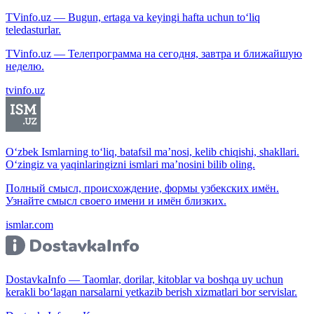
TVinfo.uz — Bugun, ertaga va keyingi hafta uchun to‘liq
teledasturlar.
TVinfo.uz — Телепрограмма на сегодня, завтра и ближайшую
неделю.
tvinfo.uz
O‘zbek Ismlarning to‘liq, batafsil ma’nosi, kelib chiqishi, shakllari.
O‘zingiz va yaqinlaringizni ismlari ma’nosini bilib oling.
Полный смысл, происхождение, формы узбекских имён.
Узнайте смысл своего имени и имён близких.
ismlar.com
DostavkaInfo — Taomlar, dorilar, kitoblar va boshqa uy uchun
kerakli bo‘lagan narsalarni yetkazib berish xizmatlari bor servislar.