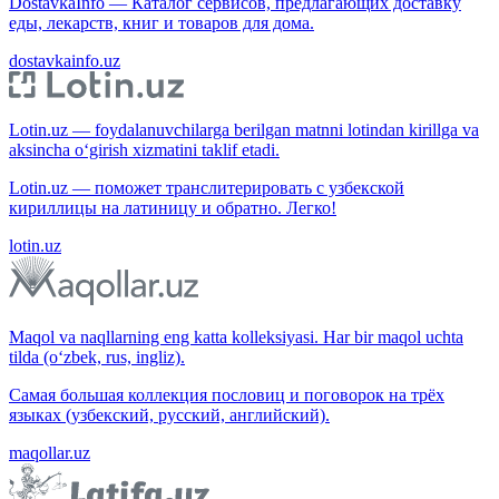
DostavkaInfo — Каталог сервисов, предлагающих доставку
еды, лекарств, книг и товаров для дома.
dostavkainfo.uz
Lotin.uz — foydalanuvchilarga berilgan matnni lotindan kirillga va
aksincha o‘girish xizmatini taklif etadi.
Lotin.uz — поможет транслитерировать с узбекской
кириллицы на латиницу и обратно. Легко!
lotin.uz
Maqol va naqllarning eng katta kolleksiyasi. Har bir maqol uchta
tilda (o‘zbek, rus, ingliz).
Самая большая коллекция пословиц и поговорок на трёх
языках (узбекский, русский, английский).
maqollar.uz