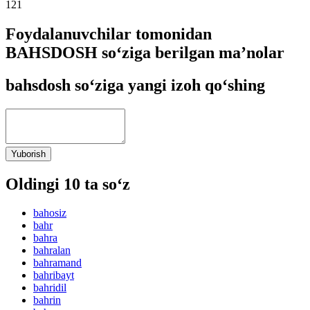
121
Foydalanuvchilar tomonidan
BAHSDOSH so‘ziga berilgan ma’nolar
bahsdosh so‘ziga yangi izoh qo‘shing
Yuborish
Oldingi 10 ta so‘z
bahosiz
bahr
bahra
bahralan
bahramand
bahribayt
bahridil
bahrin