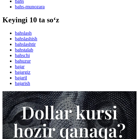
bahs
bahs-munozara
Keyingi 10 ta so‘z
bahslash
bahslashish
bahslashtir
bahstalab
bahschi
bahuzur
bajar
bajargiz
bajaril
bajarish