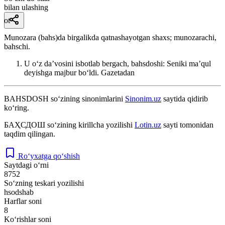
bilan ulashing
ot
Munozara (bahs)da birgalikda qatnashayotgan shaxs; munozarachi,
bahschi.
U oʻz daʼvosini isbotlab bergach, bahsdoshi: Seniki maʼqul
deyishga majbur boʻldi.
Gazetadan
BAHSDOSH
so‘zining sinonimlarini
Sinonim.uz
saytida qidirib
ko‘ring.
БАҲСДОШ
so‘zining kirillcha yozilishi
Lotin.uz
sayti tomonidan
taqdim qilingan.
Ro‘yxatga qo‘shish
Saytdagi o‘rni
8752
So‘zning teskari yozilishi
hsodshab
Harflar soni
8
Ko‘rishlar soni