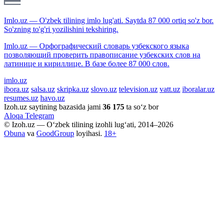
Imlo.uz — O'zbek tilining imlo lug'ati. Saytda 87 000 ortiq so'z bor.
So'zning to'g'ri yozilishini tekshiring.
Imlo.uz — Орфографический словарь узбекского языка
позволяющий проверить правописание узбекских слов на
латинице и кириллице. В базе более 87 000 слов.
imlo.uz
ibora.uz
salsa.uz
skripka.uz
slovo.uz
television.uz
vatt.uz
iboralar.uz
resumes.uz
havo.uz
Izoh.uz saytining bazasida jami
36 175
ta so‘z bor
Aloqa
Telegram
© Izoh.uz — O‘zbek tilining izohli lug‘ati, 2014–2026
Obuna
va
GoodGroup
loyihasi.
18+