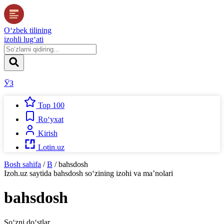
O‘zbek tilining
izohli lug‘ati
ЎЗ
Top 100
Ro‘yxat
Kirish
Lotin.uz
Bosh sahifa
/
B
/
bahsdosh
Izoh.uz
saytida
bahsdosh
so‘zining izohi va ma’nolari
bahsdosh
So‘zni do‘stlar