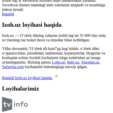
Izohli lugʻat
Savodxon
loyihasi bilan hamkorlikda yaratildi.
Savodxon dasturi matndagi imlo xatolarini aniqlash va tuzatishga
imkon beradi.
Batafsil
Izoh.uz loyihasi haqida
Izoh.uz — O‘zbek tilining xalqona izohli lug‘ati 35 000 dan ortiq
so‘zlarning ma’nolari ibora va misollar bilan keltirilgan.
Yillar davomida “O‘zbek tili kuni”ga bag‘ishlab, o‘zbek tilini
o‘rganuvchilar, jurnalistlar, tarjimonlar, kopirayterlar, blogerlar va
boshqalar uchun foydali loyihalarni ishga tushirishni an’anaga
aylantirganmiz. Bizning jamoa
Lotin.uz
,
Imlo.uz
,
Sinonim.uz
,
Sarlavha.com
loyihalarini hukmingizga havola qilgan.
Batafsil Izoh.uz loyihasi haqida
Loyihalarimiz