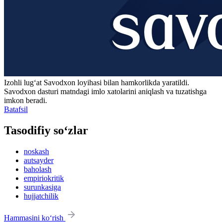
Izohli lugʻat
Savodxon
loyihasi bilan hamkorlikda yaratildi.
Savodxon dasturi matndagi imlo xatolarini aniqlash va tuzatishga
imkon beradi.
Batafsil
Tasodifiy so‘zlar
noskash
autsayder
baholash
empiriokritik
surunkasiga
hujjatchilik
Hammasini ko‘rish