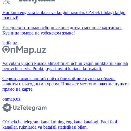
Har kuni eng sara latifalar va kulguli rasmlar. O‘zbek tilidagi kulgu
markazi!
Ежедневно только отборные анекдоты, смешные картинки.
Кузница юмора на узбекском языке!
latifa.uz
Valyutani yuqori kursda almashtirish uchun yaqin punktlarni aniqlab
beruvchi servis. Punkt joylashuvini kartada ko‘rsatadi.
Сервис, помогающий найти ближайшие пункты обмена
валюты с выгодным курсом. Покажет местоположение пункта
прямо на карте.
onmap.uz
O‘zbekcha telegram kanallarining eng katta katalogi. Faqt faol
kanallar, ruknlarda va batafsil statistikasi bilan.