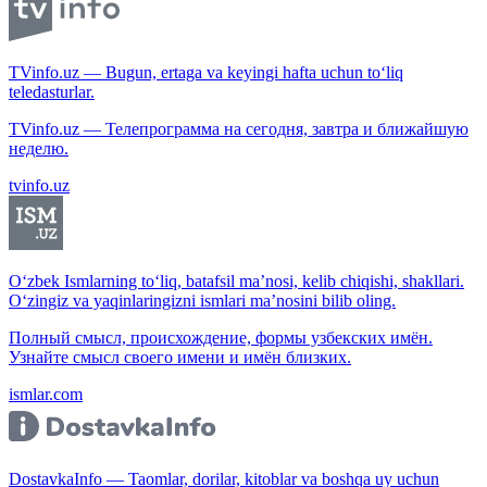
TVinfo.uz — Bugun, ertaga va keyingi hafta uchun to‘liq
teledasturlar.
TVinfo.uz — Телепрограмма на сегодня, завтра и ближайшую
неделю.
tvinfo.uz
O‘zbek Ismlarning to‘liq, batafsil ma’nosi, kelib chiqishi, shakllari.
O‘zingiz va yaqinlaringizni ismlari ma’nosini bilib oling.
Полный смысл, происхождение, формы узбекских имён.
Узнайте смысл своего имени и имён близких.
ismlar.com
DostavkaInfo — Taomlar, dorilar, kitoblar va boshqa uy uchun