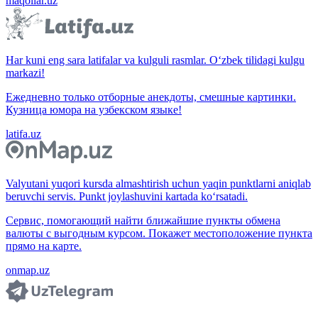
maqollar.uz
Har kuni eng sara latifalar va kulguli rasmlar. O‘zbek tilidagi kulgu
markazi!
Ежедневно только отборные анекдоты, смешные картинки.
Кузница юмора на узбекском языке!
latifa.uz
Valyutani yuqori kursda almashtirish uchun yaqin punktlarni aniqlab
beruvchi servis. Punkt joylashuvini kartada ko‘rsatadi.
Сервис, помогающий найти ближайшие пункты обмена
валюты с выгодным курсом. Покажет местоположение пункта
прямо на карте.
onmap.uz