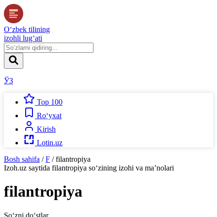
O‘zbek tilining
izohli lug‘ati
ЎЗ
Top 100
Ro‘yxat
Kirish
Lotin.uz
Bosh sahifa
/
F
/
filantropiya
Izoh.uz
saytida
filantropiya
so‘zining izohi va ma’nolari
filantropiya
So‘zni do‘stlar