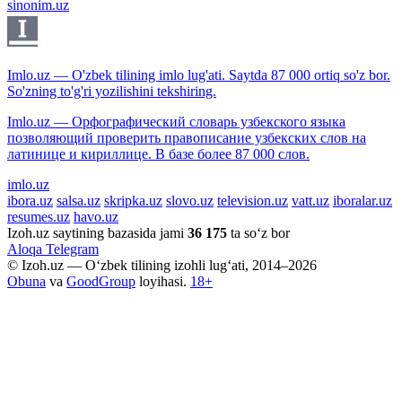
sinonim.uz
Imlo.uz — O'zbek tilining imlo lug'ati. Saytda 87 000 ortiq so'z bor.
So'zning to'g'ri yozilishini tekshiring.
Imlo.uz — Орфографический словарь узбекского языка
позволяющий проверить правописание узбекских слов на
латинице и кириллице. В базе более 87 000 слов.
imlo.uz
ibora.uz
salsa.uz
skripka.uz
slovo.uz
television.uz
vatt.uz
iboralar.uz
resumes.uz
havo.uz
Izoh.uz saytining bazasida jami
36 175
ta so‘z bor
Aloqa
Telegram
© Izoh.uz — O‘zbek tilining izohli lug‘ati, 2014–2026
Obuna
va
GoodGroup
loyihasi.
18+