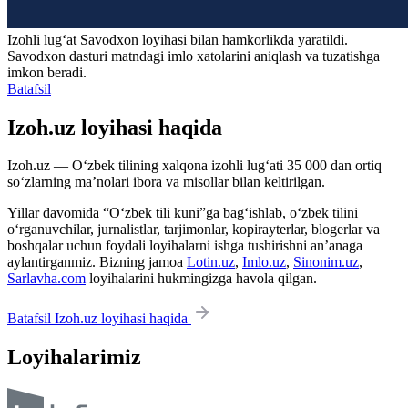
Izohli lugʻat
Savodxon
loyihasi bilan hamkorlikda yaratildi.
Savodxon dasturi matndagi imlo xatolarini aniqlash va tuzatishga
imkon beradi.
Batafsil
Izoh.uz loyihasi haqida
Izoh.uz — O‘zbek tilining xalqona izohli lug‘ati 35 000 dan ortiq
so‘zlarning ma’nolari ibora va misollar bilan keltirilgan.
Yillar davomida “O‘zbek tili kuni”ga bag‘ishlab, o‘zbek tilini
o‘rganuvchilar, jurnalistlar, tarjimonlar, kopirayterlar, blogerlar va
boshqalar uchun foydali loyihalarni ishga tushirishni an’anaga
aylantirganmiz. Bizning jamoa
Lotin.uz
,
Imlo.uz
,
Sinonim.uz
,
Sarlavha.com
loyihalarini hukmingizga havola qilgan.
Batafsil Izoh.uz loyihasi haqida
Loyihalarimiz