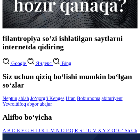
filantropiya so‘zi ishlatilgan saytlarni
internetda qidiring
Google
Яндекс
Bing
Siz uchun qiziq bo‘lishi mumkin bo‘lgan
so‘zlar
Neptun
ablah
Jo‘qorg‘i Kenges
Uran
Boburnoma
abituriyent
Yevroittifoq
abgor
abajur
Alifbo bo‘yicha
A
B
D
E
F
G
H
I
J
K
L
M
N
O
P
Q
R
S
T
U
V
X
Y
Z
O‘
G‘
Sh
Ch