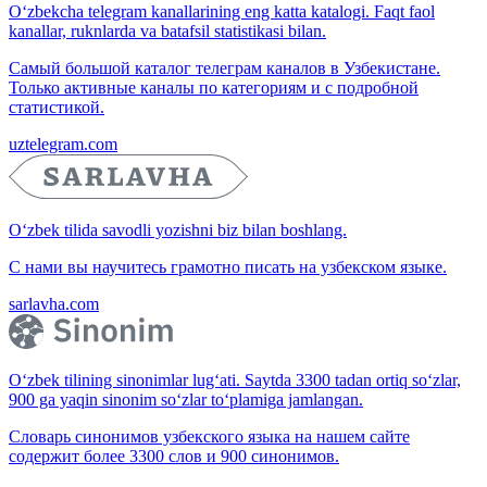
O‘zbekcha telegram kanallarining eng katta katalogi. Faqt faol
kanallar, ruknlarda va batafsil statistikasi bilan.
Самый большой каталог телеграм каналов в Узбекистане.
Только активные каналы по категориям и с подробной
статистикой.
uztelegram.com
O‘zbek tilida savodli yozishni biz bilan boshlang.
С нами вы научитесь грамотно писать на узбекском языке.
sarlavha.com
O‘zbek tilining sinonimlar lug‘ati. Saytda 3300 tadan ortiq so‘zlar,
900 ga yaqin sinonim so‘zlar to‘plamiga jamlangan.
Словарь синонимов узбекского языка на нашем сайте
содержит более 3300 слов и 900 синонимов.