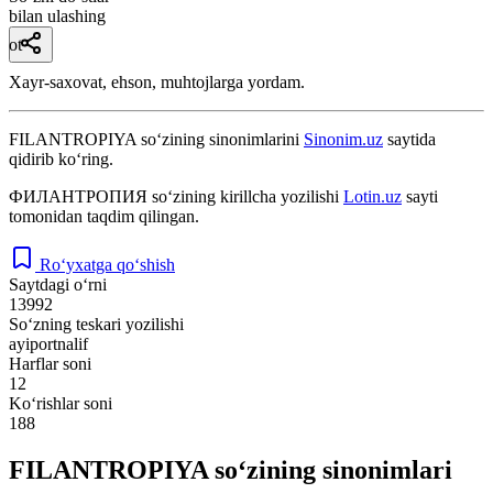
bilan ulashing
ot
Xayr-saxovat, ehson, muhtojlarga yordam.
FILANTROPIYA
so‘zining sinonimlarini
Sinonim.uz
saytida
qidirib ko‘ring.
ФИЛАНТРОПИЯ
so‘zining kirillcha yozilishi
Lotin.uz
sayti
tomonidan taqdim qilingan.
Ro‘yxatga qo‘shish
Saytdagi o‘rni
13992
So‘zning teskari yozilishi
ayiportnalif
Harflar soni
12
Ko‘rishlar soni
188
FILANTROPIYA so‘zining sinonimlari