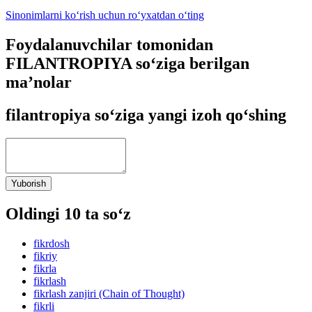
Sinonimlarni ko‘rish uchun ro‘yxatdan o‘ting
Foydalanuvchilar tomonidan
FILANTROPIYA so‘ziga berilgan
ma’nolar
filantropiya so‘ziga yangi izoh qo‘shing
Yuborish
Oldingi 10 ta so‘z
fikrdosh
fikriy
fikrla
fikrlash
fikrlash zanjiri (Chain of Thought)
fikrli