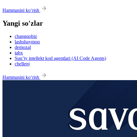
Hammasini ko‘rish
Yangi so'zlar
changqobiz
lashshaymoq
demozal
tabx
Sun’iy intellekt kod agentlari (AI Code Agents)
chellenj
Hammasini ko‘rish