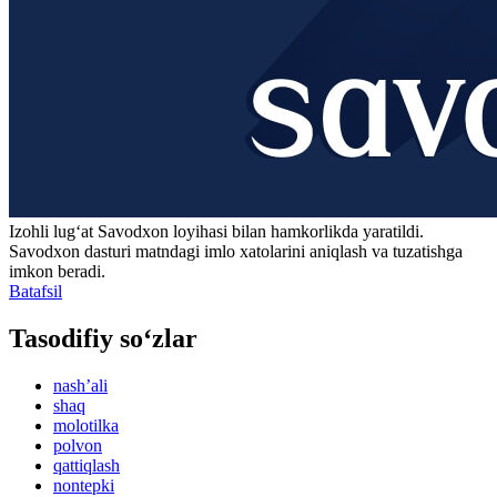
Izohli lugʻat
Savodxon
loyihasi bilan hamkorlikda yaratildi.
Savodxon dasturi matndagi imlo xatolarini aniqlash va tuzatishga
imkon beradi.
Batafsil
Tasodifiy so‘zlar
nashʼali
shaq
molotilka
polvon
qattiqlash
nontepki