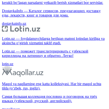
kerakli bo‘lagan narsalarni yetkazib berish xizmatlari bor servislar.
DostavkaInfo — Каталог сервисов, предлагающих доставку
еды, лекарств, книг и товаров для дома.
dostavkainfo.uz
Lotin.uz — foydalanuvchilarga berilgan matnni lotindan kirillga va
aksincha o‘girish xizmatini taklif etadi.
Lotin.uz — поможет транслитерировать с узбекской
кириллицы на латиницу и обратно. Легко!
lotin.uz
Maqol va naqllarning eng katta kolleksiyasi. Har bir maqol uchta
tilda (o‘zbek, rus, ingliz).
Самая большая коллекция пословиц и поговорок на трёх
языках (узбекский, русский, английский).