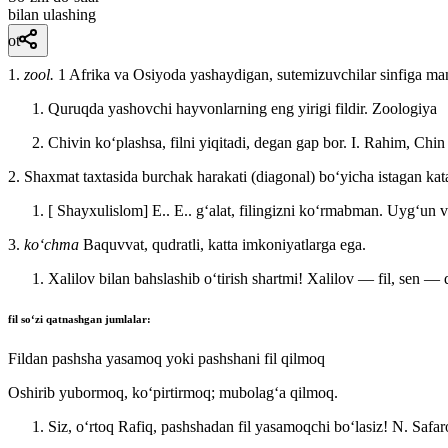
bilan ulashing
ot
1.
zool.
1 Afrika va Osiyoda yashaydigan, sutemizuvchilar sinfiga mans
Quruqda yashovchi hayvonlarning eng yirigi fildir.
Zoologiya
Chivin koʻplashsa, filni yiqitadi, degan gap bor.
I. Rahim, Chi
2. Shaxmat taxtasida burchak harakati (diagonal) boʻyicha istagan kat
[ Shayxulislom] E.. E.. gʻalat, filingizni koʻrmabman.
Uygʻun va
3.
koʻchma
Baquvvat, qudratli, katta imkoniyatlarga ega.
Xalilov bilan bahslashib oʻtirish shartmi! Xalilov — fil, sen —
fil
soʻzi qatnashgan jumlalar:
Fildan pashsha yasamoq yoki pashshani fil qilmoq
Oshirib yubormoq, koʻpirtirmoq; mubolagʻa qilmoq.
Siz, oʻrtoq Rafiq, pashshadan fil yasamoqchi boʻlasiz!
N. Safar