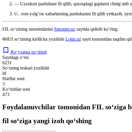
— Uzzukun pashshani fil qilib, qayoqdagi gaplarni chulgʻatib 
U.. rost-yolgʻon xabarlarning pashshasini fil qilib yetkazib, uy
FIL
so‘zining sinonimlarini
Sinonim.uz
saytida qidirib ko‘ring.
ФИЛ
so‘zining kirillcha yozilishi
Lotin.uz
sayti tomonidan taqdim qil
Ro‘yxatga qo‘shish
Saytdagi o‘rni
6231
So‘zning teskari yozilishi
lif
Harflar soni
3
Ko‘rishlar soni
473
Foydalanuvchilar tomonidan FIL so‘ziga b
fil so‘ziga yangi izoh qo‘shing