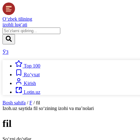
O‘zbek tilining
izohli lug‘ati
ЎЗ
Top 100
Ro‘yxat
Kirish
Lotin.uz
Bosh sahifa
/
F
/
fil
Izoh.uz
saytida
fil
so‘zining izohi va ma’nolari
fil
So‘zni do‘stlar