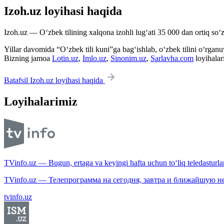
Izoh.uz loyihasi haqida
Izoh.uz — O‘zbek tilining xalqona izohli lug‘ati 35 000 dan ortiq so‘zl
Yillar davomida “O‘zbek tili kuni”ga bag‘ishlab, o‘zbek tilini o‘rganuvc
Bizning jamoa
Lotin.uz
,
Imlo.uz
,
Sinonim.uz
,
Sarlavha.com
loyihalar
Batafsil Izoh.uz loyihasi haqida
Loyihalarimiz
TVinfo.uz — Bugun, ertaga va keyingi hafta uchun to‘liq teledasturlar
TVinfo.uz — Телепрограмма на сегодня, завтра и ближайшую н
tvinfo.uz