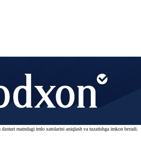
 dasturi matndagi imlo xatolarini aniqlash va tuzatishga imkon beradi.