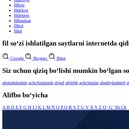
filbon
fildekos
fildepers
filhaqiqat
filhol
filial
fil so‘zi ishlatilgan saytlarni internetda qid
Google
Яндекс
Bing
Siz uchun qiziq bo‘lishi mumkin bo‘lgan so
abstraktlashtir
achchiqlanish
abjad
abjirlik
achchiqlan
abadiylashtiril
a
Alifbo bo‘yicha
A
B
D
E
F
G
H
I
J
K
L
M
N
O
P
Q
R
S
T
U
V
X
Y
Z
O‘
G‘
Sh
Ch