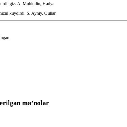
yurdingiz.
A. Muhiddin, Hadya
imizni kuydirdi.
S. Ayniy, Qullar
ingan.
erilgan ma’nolar