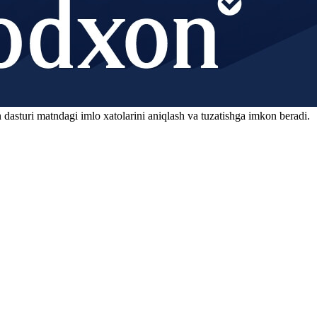
 dasturi matndagi imlo xatolarini aniqlash va tuzatishga imkon beradi.