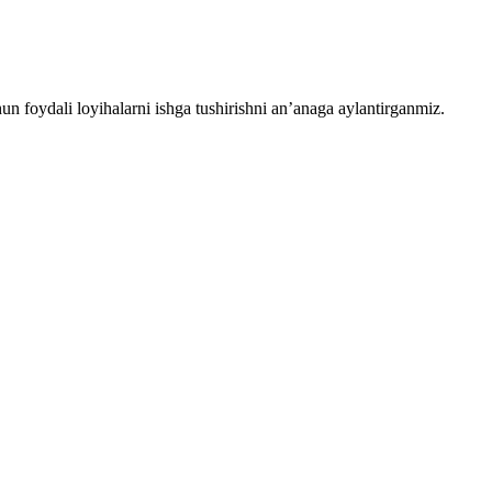
chun foydali loyihalarni ishga tushirishni an’anaga aylantirganmiz.