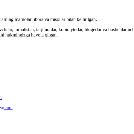
arning ma’nolari ibora va misollar bilan keltirilgan.
hilar, jurnalistlar, tarjimonlar, kopirayterlar, blogerlar va boshqalar u
ini hukmingizga havola qilgan.
.
еделю.