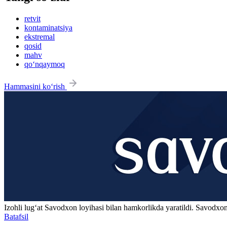
retvit
kontaminatsiya
ekstremal
qosid
mahv
qo‘nqaymoq
Hammasini ko‘rish
Izohli lugʻat
Savodxon
loyihasi bilan hamkorlikda yaratildi. Savodxon
Batafsil