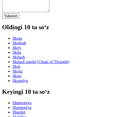
Yuborish
Oldingi 10 ta so‘z
fikran
fikrdosh
fikriy
fikrla
fikrlash
fikrlash zanjiri (Chain of Thought)
fikrli
fikrsiz
fiksaj
fiksatsiya
Keyingi 10 ta so‘z
filantropiya
filarmoniya
filatelist
filateliya