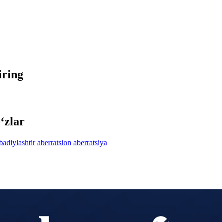
iring
‘zlar
badiylashtir
aberratsion
aberratsiya