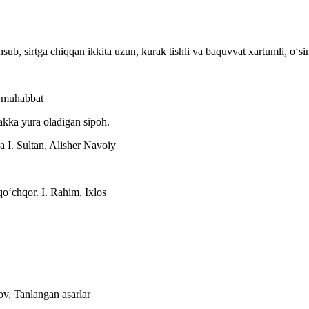
ub, sirtga chiqqan ikkita uzun, kurak tishli va baquvvat xartumli, oʻsi
n muhabbat
akka yura oladigan sipoh.
 I. Sultan, Alisher Navoiy
 qoʻchqor.
I. Rahim, Ixlos
ov, Tanlangan asarlar