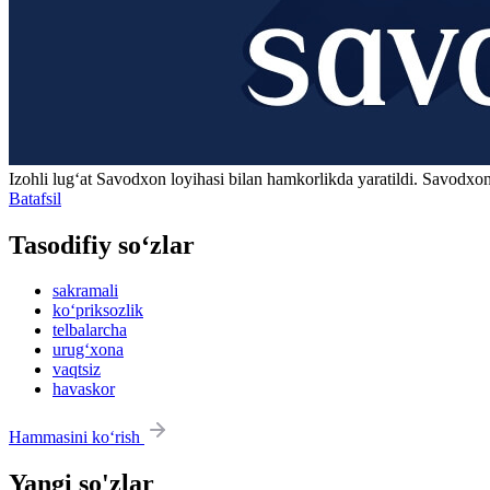
Izohli lugʻat
Savodxon
loyihasi bilan hamkorlikda yaratildi. Savodxon
Batafsil
Tasodifiy so‘zlar
sakramali
ko‘priksozlik
telbalarcha
urug‘xona
vaqtsiz
havaskor
Hammasini ko‘rish
Yangi so'zlar