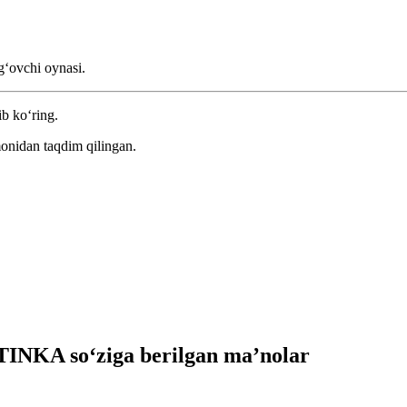
gʻovchi oynasi.
ib ko‘ring.
onidan taqdim qilingan.
NKA so‘ziga berilgan ma’nolar