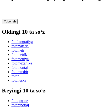
Yuborish
Oldingi 10 ta so‘z
fotolitografiya
fotomaterial
fotometr
fotometrik
fotometriya
fotomexanika
fotomontaj
fotomuxbir
foton
fotonusxa
Keyingi 10 ta so‘z
fotoqog‘oz
fotoreportaj