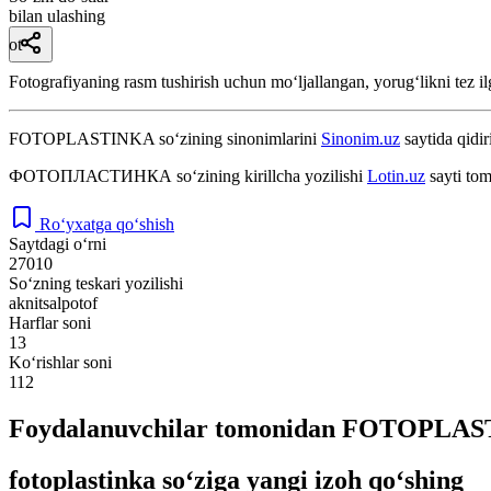
bilan ulashing
ot
Fotografiyaning rasm tushirish uchun moʻljallangan, yorugʻlikni tez il
FOTOPLASTINKA
so‘zining sinonimlarini
Sinonim.uz
saytida qidir
ФОТОПЛАСТИНКА
so‘zining kirillcha yozilishi
Lotin.uz
sayti tom
Ro‘yxatga qo‘shish
Saytdagi o‘rni
27010
So‘zning teskari yozilishi
aknitsalpotof
Harflar soni
13
Ko‘rishlar soni
112
Foydalanuvchilar tomonidan FOTOPLASTI
fotoplastinka so‘ziga yangi izoh qo‘shing