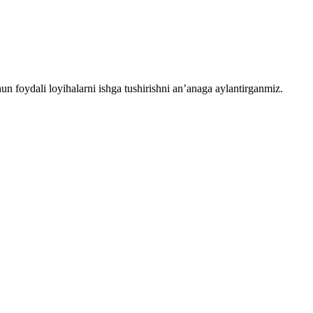
chun foydali loyihalarni ishga tushirishni an’anaga aylantirganmiz.