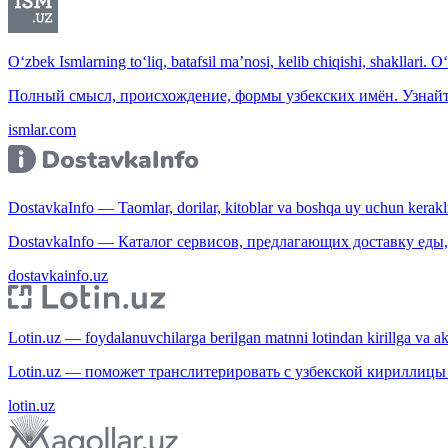
O‘zbek Ismlarning to‘liq, batafsil ma’nosi, kelib chiqishi, shakllari. O
Полный смысл, происхождение, формы узбекских имён. Узнайт
ismlar.com
DostavkaInfo — Taomlar, dorilar, kitoblar va boshqa uy uchun kerakli b
DostavkaInfo — Каталог сервисов, предлагающих доставку еды, 
dostavkainfo.uz
Lotin.uz — foydalanuvchilarga berilgan matnni lotindan kirillga va aksi
Lotin.uz — поможет транслитерировать с узбекской кириллицы 
lotin.uz