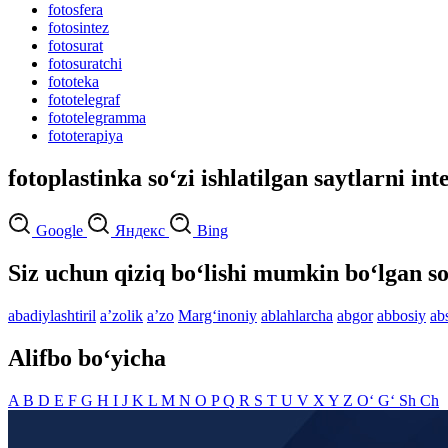
fotosfera
fotosintez
fotosurat
fotosuratchi
fototeka
fototelegraf
fototelegramma
fototerapiya
fotoplastinka so‘zi ishlatilgan saytlarni in
Google
Яндекс
Bing
Siz uchun qiziq bo‘lishi mumkin bo‘lgan so
abadiylashtiril
aʼzolik
aʼzo
Marg‘inoniy
ablahlarcha
abgor
abbosiy
ab
Alifbo bo‘yicha
A
B
D
E
F
G
H
I
J
K
L
M
N
O
P
Q
R
S
T
U
V
X
Y
Z
O‘
G‘
Sh
Ch