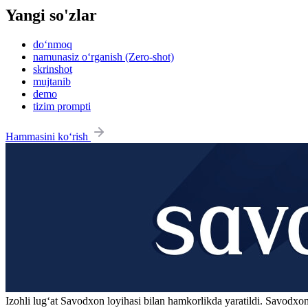
Yangi so'zlar
do‘nmoq
namunasiz o‘rganish (Zero-shot)
skrinshot
mujtanib
demo
tizim prompti
Hammasini ko‘rish
Izohli lugʻat
Savodxon
loyihasi bilan hamkorlikda yaratildi. Savodxon