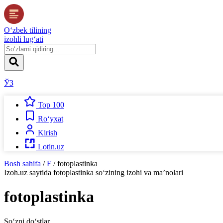
O‘zbek tilining
izohli lug‘ati
ЎЗ
Top 100
Ro‘yxat
Kirish
Lotin.uz
Bosh sahifa
/
F
/
fotoplastinka
Izoh.uz
saytida
fotoplastinka
so‘zining izohi va ma’nolari
fotoplastinka
So‘zni do‘stlar