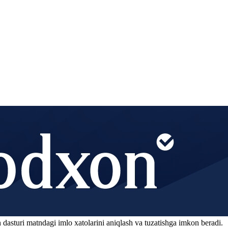
 dasturi matndagi imlo xatolarini aniqlash va tuzatishga imkon beradi.