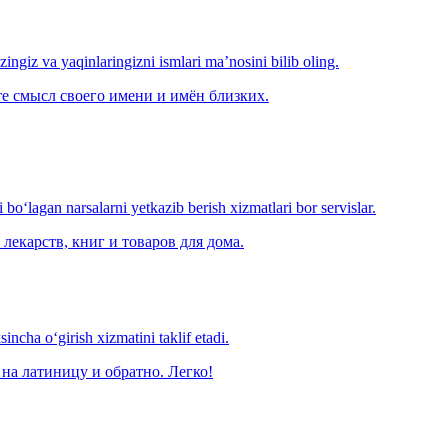
‘zingiz va yaqinlaringizni ismlari ma’nosini bilib oling.
е смысл своего имени и имён близких.
o‘lagan narsalarni yetkazib berish xizmatlari bor servislar.
лекарств, книг и товаров для дома.
ncha o‘girish xizmatini taklif etadi.
на латиницу и обратно. Легко!