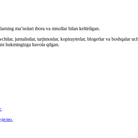
arning ma’nolari ibora va misollar bilan keltirilgan.
hilar, jurnalistlar, tarjimonlar, kopirayterlar, blogerlar va boshqalar u
ini hukmingizga havola qilgan.
.
еделю.