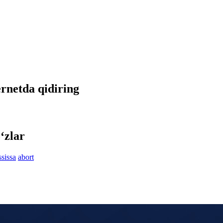
ternetda qidiring
‘zlar
ssissa
abort