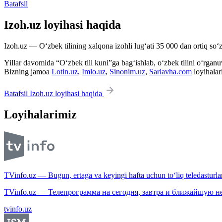
Batafsil
Izoh.uz loyihasi haqida
Izoh.uz — O‘zbek tilining xalqona izohli lug‘ati 35 000 dan ortiq so‘zl
Yillar davomida “O‘zbek tili kuni”ga bag‘ishlab, o‘zbek tilini o‘rganuvc
Bizning jamoa
Lotin.uz
,
Imlo.uz
,
Sinonim.uz
,
Sarlavha.com
loyihalar
Batafsil Izoh.uz loyihasi haqida
Loyihalarimiz
TVinfo.uz — Bugun, ertaga va keyingi hafta uchun to‘liq teledasturlar
TVinfo.uz — Телепрограмма на сегодня, завтра и ближайшую н
tvinfo.uz