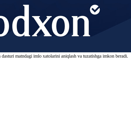
 dasturi matndagi imlo xatolarini aniqlash va tuzatishga imkon beradi.