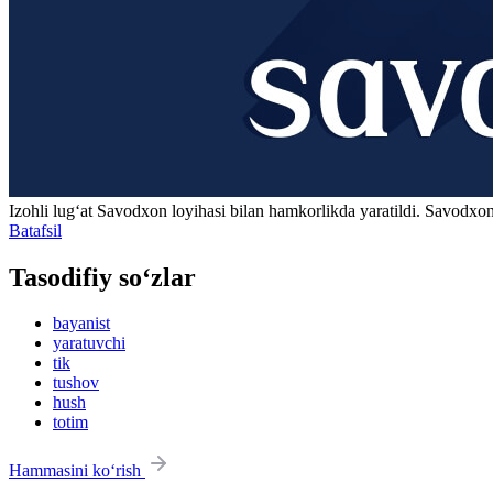
Izohli lugʻat
Savodxon
loyihasi bilan hamkorlikda yaratildi. Savodxon
Batafsil
Tasodifiy so‘zlar
bayanist
yaratuvchi
tik
tushov
hush
totim
Hammasini ko‘rish