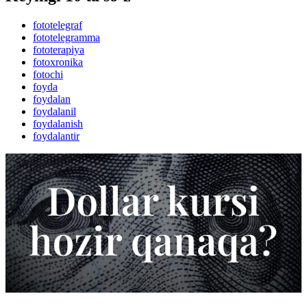
fototelegraf
fototelegramma
fototerapiya
fotoxronika
fotochi
foyda
foydalan
foydalanil
foydalanish
foydalantir