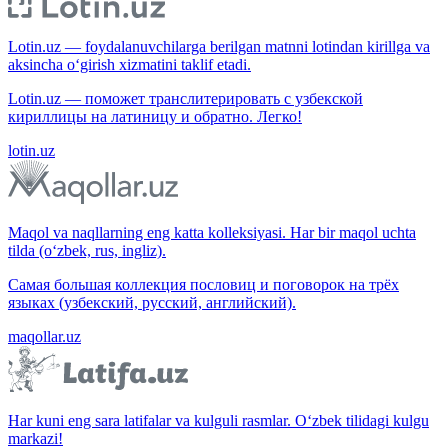
Lotin.uz — foydalanuvchilarga berilgan matnni lotindan kirillga va
aksincha o‘girish xizmatini taklif etadi.
Lotin.uz — поможет транслитерировать с узбекской
кириллицы на латиницу и обратно. Легко!
lotin.uz
Maqol va naqllarning eng katta kolleksiyasi. Har bir maqol uchta
tilda (o‘zbek, rus, ingliz).
Самая большая коллекция пословиц и поговорок на трёх
языках (узбекский, русский, английский).
maqollar.uz
Har kuni eng sara latifalar va kulguli rasmlar. O‘zbek tilidagi kulgu
markazi!