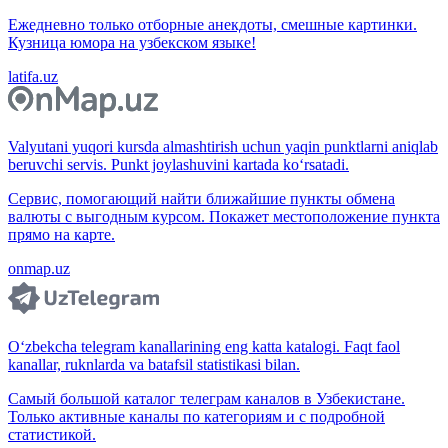
Ежедневно только отборные анекдоты, смешные картинки.
Кузница юмора на узбекском языке!
latifa.uz
Valyutani yuqori kursda almashtirish uchun yaqin punktlarni aniqlab
beruvchi servis. Punkt joylashuvini kartada ko‘rsatadi.
Сервис, помогающий найти ближайшие пункты обмена
валюты с выгодным курсом. Покажет местоположение пункта
прямо на карте.
onmap.uz
O‘zbekcha telegram kanallarining eng katta katalogi. Faqt faol
kanallar, ruknlarda va batafsil statistikasi bilan.
Самый большой каталог телеграм каналов в Узбекистане.
Только активные каналы по категориям и с подробной
статистикой.