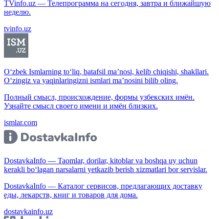
TVinfo.uz — Телепрограмма на сегодня, завтра и ближайшую
неделю.
tvinfo.uz
O‘zbek Ismlarning to‘liq, batafsil ma’nosi, kelib chiqishi, shakllari.
O‘zingiz va yaqinlaringizni ismlari ma’nosini bilib oling.
Полный смысл, происхождение, формы узбекских имён.
Узнайте смысл своего имени и имён близких.
ismlar.com
DostavkaInfo — Taomlar, dorilar, kitoblar va boshqa uy uchun
kerakli bo‘lagan narsalarni yetkazib berish xizmatlari bor servislar.
DostavkaInfo — Каталог сервисов, предлагающих доставку
еды, лекарств, книг и товаров для дома.
dostavkainfo.uz