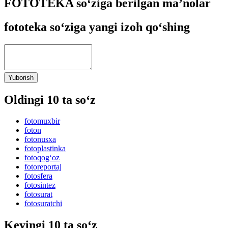
FOTOTEKA so‘ziga berilgan ma’nolar
fototeka so‘ziga yangi izoh qo‘shing
Yuborish
Oldingi 10 ta so‘z
fotomuxbir
foton
fotonusxa
fotoplastinka
fotoqog‘oz
fotoreportaj
fotosfera
fotosintez
fotosurat
fotosuratchi
Keyingi 10 ta so‘z