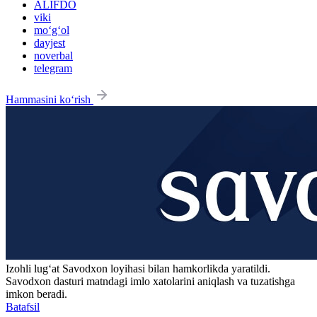
ALIFDO
viki
mo‘g‘ol
dayjest
noverbal
telegram
Hammasini ko‘rish
Izohli lugʻat
Savodxon
loyihasi bilan hamkorlikda yaratildi.
Savodxon dasturi matndagi imlo xatolarini aniqlash va tuzatishga
imkon beradi.
Batafsil