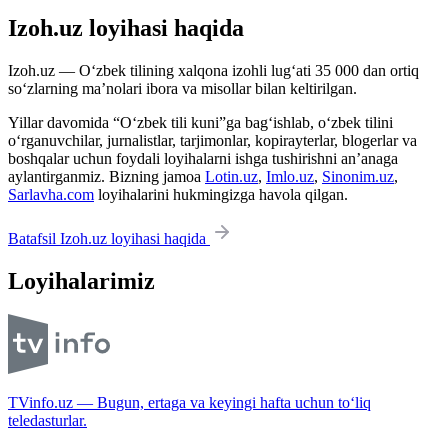
Izoh.uz loyihasi haqida
Izoh.uz — O‘zbek tilining xalqona izohli lug‘ati 35 000 dan ortiq
so‘zlarning ma’nolari ibora va misollar bilan keltirilgan.
Yillar davomida “O‘zbek tili kuni”ga bag‘ishlab, o‘zbek tilini
o‘rganuvchilar, jurnalistlar, tarjimonlar, kopirayterlar, blogerlar va
boshqalar uchun foydali loyihalarni ishga tushirishni an’anaga
aylantirganmiz. Bizning jamoa
Lotin.uz
,
Imlo.uz
,
Sinonim.uz
,
Sarlavha.com
loyihalarini hukmingizga havola qilgan.
Batafsil Izoh.uz loyihasi haqida
Loyihalarimiz
TVinfo.uz — Bugun, ertaga va keyingi hafta uchun to‘liq
teledasturlar.