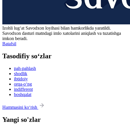
Izohli lugʻat
Savodxon
loyihasi bilan hamkorlikda yaratildi.
Savodxon dasturi matndagi imlo xatolarini aniqlash va tuzatishga
imkon beradi.
Batafsil
Tasodifiy so‘zlar
pah-pahlash
shodlik
ibtidoiy
orqa-o‘ng
indifferent
boshqalat
Hammasini ko‘rish
Yangi so'zlar