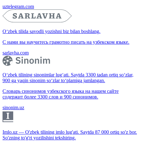
uztelegram.com
O‘zbek tilida savodli yozishni biz bilan boshlang.
С нами вы научитесь грамотно писать на узбекском языке.
sarlavha.com
O‘zbek tilining sinonimlar lug‘ati. Saytda 3300 tadan ortiq so‘zlar,
900 ga yaqin sinonim so‘zlar to‘plamiga jamlangan.
Словарь синонимов узбекского языка на нашем сайте
содержит более 3300 слов и 900 синонимов.
sinonim.uz
Imlo.uz — O'zbek tilining imlo lug'ati. Saytda 87 000 ortiq so'z bor.
So'zning to'g'ri yozilishini tekshiring.