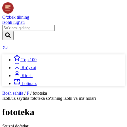
O‘zbek tilining
izohli lug‘ati
ЎЗ
Top 100
Ro‘yxat
Kirish
Lotin.uz
Bosh sahifa
/
F
/
fototeka
Izoh.uz
saytida
fototeka
so‘zining izohi va ma’nolari
fototeka
So‘zni do‘stlar