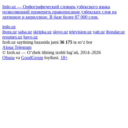
Imlo.uz — Орфографический словарь узбекского языка
позволяющий проверить правописание узбекских слов на
латинице и кириллице. В базе более 87 000 слов.
imlo.uz
ibora.uz
salsa.uz
skripka.uz
slovo.uz
television.uz
vatt.uz
iboralar.uz
resumes.uz
havo.uz
Izoh.uz saytining bazasida jami
36 175
ta so‘z bor
Aloqa
Telegram
© Izoh.uz — O‘zbek tilining izohli lug‘ati, 2014–2026
Obuna
va
GoodGroup
loyihasi.
18+