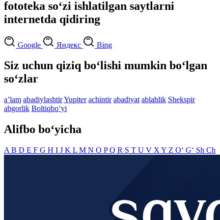
fototeka so‘zi ishlatilgan saytlarni
internetda qidiring
Google
Яндекс
Bing
Siz uchun qiziq bo‘lishi mumkin bo‘lgan
so‘zlar
aʼlam
abadiylashtir
Yupiter
achintir
abadiyat
ablahlik
Shekspir
abgorlik
Boltiqbo‘yi
Alifbo bo‘yicha
A
B
D
E
F
G
H
I
J
K
L
M
N
O
P
Q
R
S
T
U
V
X
Y
Z
O‘
G‘
Sh
Ch