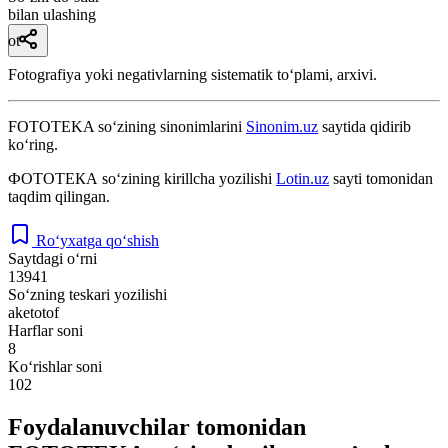
bilan ulashing
ot
Fotografiya yoki negativlarning sistematik toʻplami, arxivi.
FOTOTEKA
so‘zining sinonimlarini
Sinonim.uz
saytida qidirib
ko‘ring.
ФОТОТЕКА
so‘zining kirillcha yozilishi
Lotin.uz
sayti tomonidan
taqdim qilingan.
Ro‘yxatga qo‘shish
Saytdagi o‘rni
13941
So‘zning teskari yozilishi
aketotof
Harflar soni
8
Ko‘rishlar soni
102
Foydalanuvchilar tomonidan